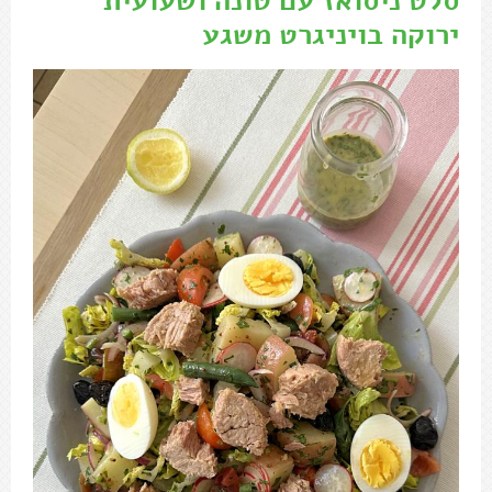
סלט ניסואז עם טונה ושעועית
ירוקה בויניגרט משגע