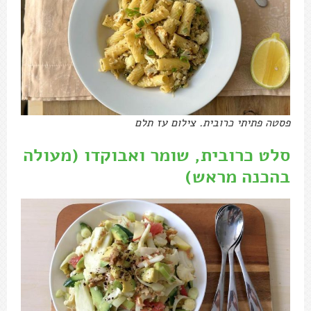
פסטה פתיתי כרובית. צילום עז תלם
סלט כרובית, שומר ואבוקדו (מעולה
בהכנה מראש)