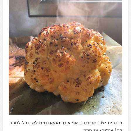
כרובית ישר מהתנור, אף אחד מהאורחים לא יוכל לסרב
לה! צילום: עז תלם