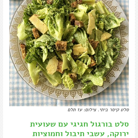
סלט קיסר ביתי. צילום: עז תלם
סלט בורגול חגיגי עם שעועית
ירוקה, עשבי תיבול וחמוציות