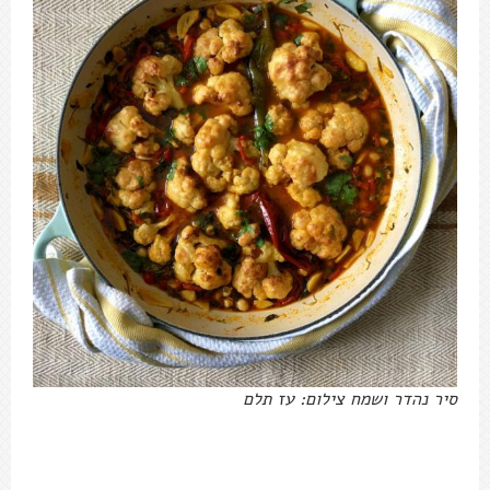
סיר נהדר ושמח צילום: עז תלם