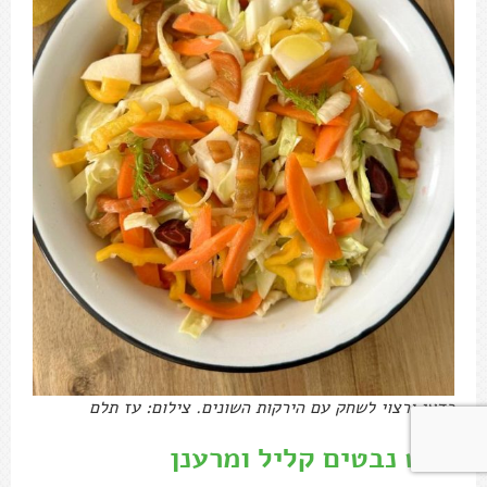
כדאי ורצוי לשחק עם הירקות השונים. צילום: עז תלם
סלט נבטים קליל ומרענן