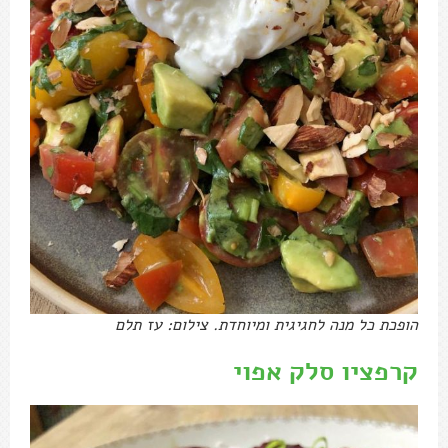
הופכת כל מנה לחגיגית ומיוחדת. צילום: עז תלם
קרפציו סלק אפוי