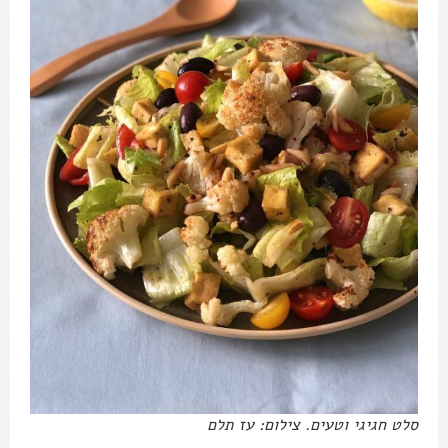
סלט חגיגי וטעים. צילום: עז תלם