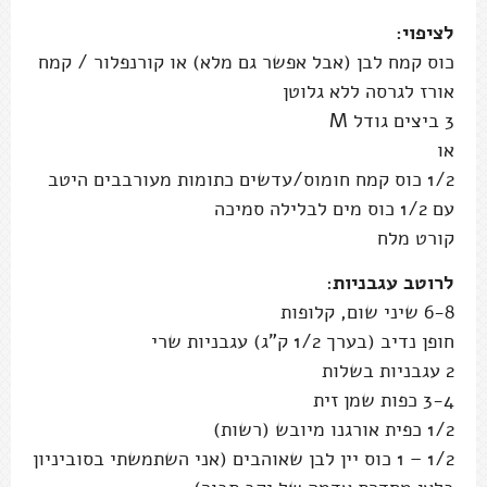
לציפוי:
כוס קמח לבן (אבל אפשר גם מלא) או קורנפלור / קמח
אורז לגרסה ללא גלוטן
3 ביצים גודל M
או
1/2 כוס קמח חומוס/עדשים כתומות מעורבבים היטב
עם 1/2 כוס מים לבלילה סמיכה
קורט מלח
לרוטב עגבניות
:
6-8 שיני שום, קלופות
חופן נדיב (בערך 1/2 ק"ג) עגבניות שרי
2 עגבניות בשלות
3-4 כפות שמן זית
1/2 כפית אורגנו מיובש (רשות)
1/2 – 1 כוס יין לבן שאוהבים (אני השתמשתי בסוביניון