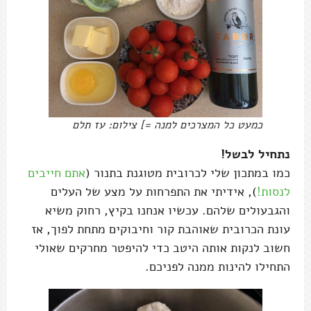
כמעט כל המצרכים למנה =] צילום: עז תלם
נתחיל לבשל!
כמו במתכון שלי לכרובית מטוגנת בתנור (
אתם חייבים
לנסות!
), אידיתי את התפרחות על מצע של העלים
והגבעולים שלהם. עכשיו אנחנו בקיץ, רחוק משיא
עונת הכרובית שאוהבת קור וחיבוקים מתחת לפוך, אז
חשוב לנקות אותה היטב כדי להיפטר מחרקים שאולי
התחילו להינות ממנה לפניכם.