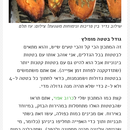
שילוב נדיר בין פריכות ונימוחות משגעת! צילום: עז תלם
גודל בטטה מומלץ
זה המתכון הכי קל והכי טעים שיש, והוא מתאים
לבטטות בכל הגדלים, אני אוהב אותו עם בטטות
בינוניות אבל הוא להיט גם עם בטטות קטנות יותר
(שתזדקקנה לפחות זמן אפייה). אם אתם משתמשים
בבטטות גדולות ושמנמנות, כדאי לחתוך כל בטטה ל-4
ולא ל-2 כדי שלא תהיה מנה גדולה מדי.
קצת כמו המתכון שלי ל
כרוב אפוי
, אתם תראו
שהבטטות האלו מתחסלות במהירות הבזק, במיוחד
באירוח. אם מכינים כמות כפולה, עשו זאת בשתי
תבניות ותוך כדי האפייה תחליפו ביניהן (כלומר, מי
שהייתה עליונה תהיה תחתונה ולהפך), שתקבלנה כמות