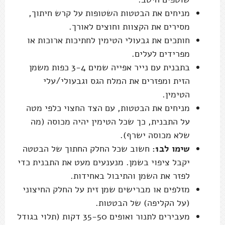
מניחים את הבטטות השטופות על קרש חיתוך,
מסירים את הקצוות וחוצים לאורך.
חותכים את גבעולי הטימין לחתיכות ארוכות או
מפרידים לעלים.
בתבנית עם נייר אפייה שמים 3-4 כפות משמן
הזית ומפזרים את המלח הגס וגבעולי/עלי
הטימין.
מניחים את הבטטות, עם הצד החצוי כלפי מטה
על התבנית, כך שכל הטימין יהיה מכוסה (מה
שלא מכוסה ישרף).
שימו לב1:
חשוב שכל החלק החתוך של הבטטה
יקבל ציפוי בשמן. מנענעים מעט את התבנית כדי
לפזר את השמן והתיבול באחידות.
מזלפים או מברישים שמן זית על החלק החיצוני
(על הקליפה) של הבטטות.
מעבירים לתנור ואופים 35-50 דקות (תלוי בגודל