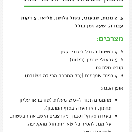
2-3 מנות, טבעוני, נטול גלוטן, פליאו, 5 דקות
עבודה, שעה זמן כולל
מצרכים:
4-6 בטטות בגודל בינוני-קטן
5-6 גבעולי טימין (רשות)
קורט מלח גס
4-8 כפות שמן זית |(כל המרבה הרי זה משובח)
אופן הכנה:
מחממים תנור ל-210 מעלות (טורבו או עליון
תחתון, ראו הערה בסוף המתכון).
בעזרת סקוץ' וסבון, מקרצפים היטב את הבטטות,
על מנת להסיר כל שאריות חול מהקליפה.
שוטפים היטב.