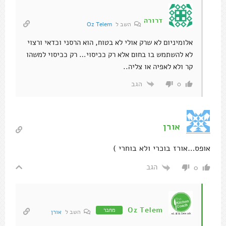
דרורה
השב ל
Oz Telem
אלומיניום לא שרק אולי לא בטוח, הוא הרסני וכדאי ורצוי
לא להשתמש בו בחום אלא רק ככיסוי… רק ככיסוי למשהו
קר ולא לאפיה או צליה..
הגב
0
אורן
אופס…אורז בוכרי ולא בוחרי )
הגב
0
Oz Telem
מחבר
השב ל
אורן