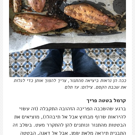
ככה הן נראות ביציאה מהתנור, צריך להפוך אותן כדי לגלות
את שכבת הקסם. צילום: עז תלם
קרמל בטטה פריך
ברגע שהשכבה הפריכה הזהובה התקבלה (זה עשוי
להיראות שרוף מבחוץ אבל אל תיבהלו), מוציאים את
הבטטות מהתנור ונותנים להן להתקרר מעט. בשלב זה
התבנית תיראה מלאת שמן, אבל אל דאגה, הבטטה