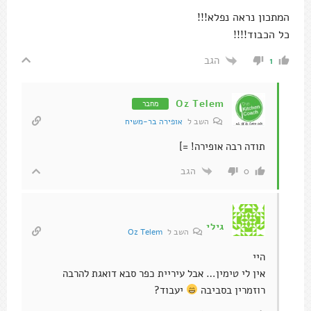
המתכון נראה נפלא!!!
כל הכבוד!!!!
הגב
1
Oz Telem
מחבר
השב ל
אופירה בר-משיח
תודה רבה אופירה! =]
הגב
0
גילי
השב ל
Oz Telem
היי
אין לי טימין… אבל עיריית כפר סבא דואגת להרבה
רוזמרין בסביבה
יעבוד?