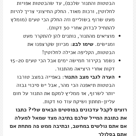
הבטטות והתנור שלכם), עד שהבטטות אפויות
לחלוטין, ורכות מאוד. החלק החיצוני צריך להיות
מעט שרוף בשוליים וזה החלק הכי טעים (מומלץ
להתחיל לבדוק אחרי 30 דקות).
מוציאים מהתנור, נותנים להן להתקרר מעט
ומגישים.
שימו לב2
: מכיוון שקרצפנו את
הבטטות, הקליפה אכילה לחלוטין!
נשמר בקירור חמישה ימים אבל הכי טעים 15-20
דקות אחרי היציאה מהתנור.
הערה לגבי מצב התנור
: באפייה במצב טורבו
הבטטות תיאפנה הכי מהר, אבל יש סיכוי גבוה
יותר לשרוף, אז ממליץ למקם את התנור על חום
עליון-תחתון ושיקח עוד 10 דקות.
רוצים לקבל עדכונים בפוסטים הבאים שלי? כתבו
את כתובת המייל שלכם בתיבה מצד שמאל למעלה
אם אתם גולשים במחשב, ובתיבה ממש פה מתחת אם
אתם בסלולר