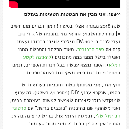
^^צפו: אני מכין את הבטטות הטעימות בעולם
שנת 2018 נפתחה אצלי בסערה! המון דברים מתרחשים
=] בתחילת השבוע התראיינתי בתכנית של גידי גוב
ועדי לרנר ב-102 FM וגיליתי שגידי בכבודו ועצמו
קנה את
ספר הכרובית
, מאוד התלהב והתרשם ממנו
ואפילו בישל ממנו כמה מתכונים (
להאזנה לקטע
המלא
). הספר נמצא עכשיו בכל חנויות הספרים, ונמכר
במחיר מיוחד גם בסטימצקי וגם בצומת ספרים.
חוץ מזה, אני משתתף בשתי תוכניות בערוץ חדש
בהוט, שנקרא ערוץ DIY (מספר 41 בשלט). זה ערוץ
שמוקדש כולו ליצירות שאפשר לעשות בעצמכם בבית,
ואני משתתף שם בתוכנית "כוכבים ברשת" עם
סרטוני
הבישול שלי
, ובמגזין היומי Fix, בו יש לי פינה בה אני
מסביר איך להכין בבית כל מיני מנות טעימות.