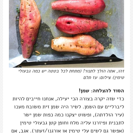
זהו, אתה הולך לתנור! (מתחת לכל בטטה יש כמה גבעולי
טימין) צילום: עז תלם
הסוד להצלחה: שמן!
כדי שזה יקרה בצורה הכי יעילה, אנחנו חייבים להיות
ליברליים עם השמן. לשיר היה שמן זית משובח מעכו
(עיר הולדתה), ופשוט יצקנו כמה כפות שמן ישר
לתבנית ופיזרנו עליה מלח וחופן קטן גבעולי טימין
(אפשר גם לשים עלי טימין או אורגנו/זעתר). אגב, אם