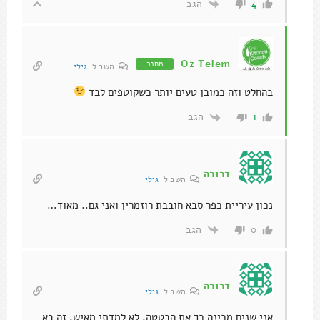
הגב
4
Oz Telem
מחבר
השב ל
גילי
בהחלט וזה כמובן טעים יותר כשקוטפים לבד
הגב
1
דרורה
השב ל
גילי
נכון עיריית כפר סבא חובבת רוזמרין ואני גם.. מאוד…
הגב
0
דרורה
השב ל
גילי
אני שנים מכינה כך את הבטטה, לא למדתי מאיש, זה בא