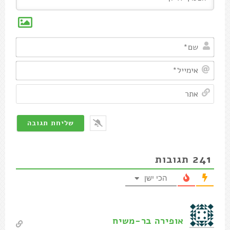
שם*
אימיי
אתר
241
תגובות
הכי ישן
אופירה בר-משיח