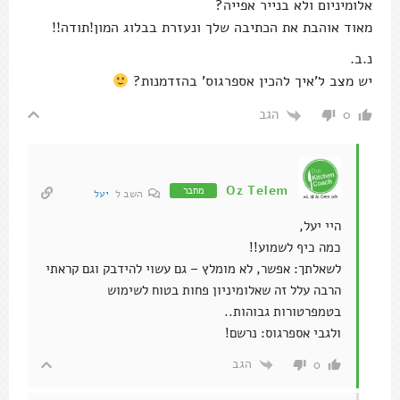
אלומיניום ולא בנייר אפייה?
מאוד אוהבת את הכתיבה שלך ונעזרת בבלוג המון!תודה!!
נ.ב.
יש מצב ל'איך להכין אספרגוס' בהזדמנות?
הגב
0
Oz Telem
מחבר
השב ל
יעל
היי יעל,
כמה כיף לשמוע!!
לשאלתך: אפשר, לא מומלץ – גם עשוי להידבק וגם קראתי
הרבה עלל זה שאלומיניון פחות בטוח לשימוש
בטמפרטורות גבוהות..
ולגבי אספרגוס: נרשם!
הגב
0