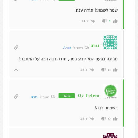
שמח לשמוע! תודה ענת
הגב
1
נורה
השב ל
Anat
מכינה בפעם המי יודע כמה, תודה רבה רבה על המתכון!
הגב
0
Oz Telem
מחבר
השב ל
נורה
בשמחה רבה!
הגב
0