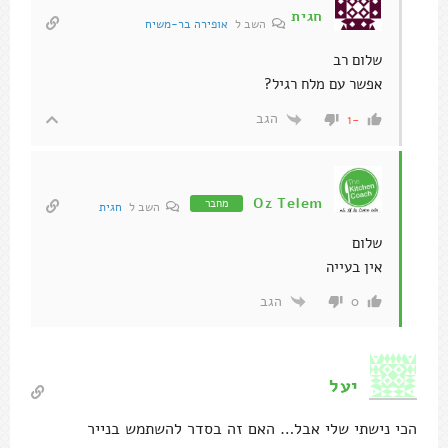
חגית
השב ל
אופירה בר-משיח
שלום רב
אפשר עם מלח רגיל?
הגב
-1
Oz Telem
מחבר
השב ל
חגית
שלום
אין בעייה
הגב
0
יעל
הכי נישתי שלי אבל… האם זה בסדר להשתמש בנייר