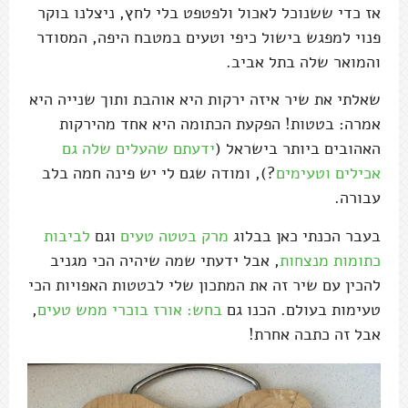
אז כדי ששנוכל לאכול ולפטפט בלי לחץ, ניצלנו בוקר
פנוי למפגש בישול כיפי וטעים במטבח היפה, המסודר
והמואר שלה בתל אביב.
שאלתי את שיר איזה ירקות היא אוהבת ותוך שנייה היא
אמרה: בטטות! הפקעת הכתומה היא אחד מהירקות
האהובים ביותר בישראל (
ידעתם שהעלים שלה גם
אכילים וטעימים
?), ומודה שגם לי יש פינה חמה בלב
עבורה.
בעבר הכנתי כאן בבלוג
מרק בטטה טעים
וגם
לביבות
כתומות מנצחות
, אבל ידעתי שמה שיהיה הכי מגניב
להכין עם שיר זה את המתכון שלי לבטטות האפויות הכי
טעימות בעולם. הכנו גם
בחש: אורז בוכרי ממש טעים
,
אבל זה כתבה אחרת!