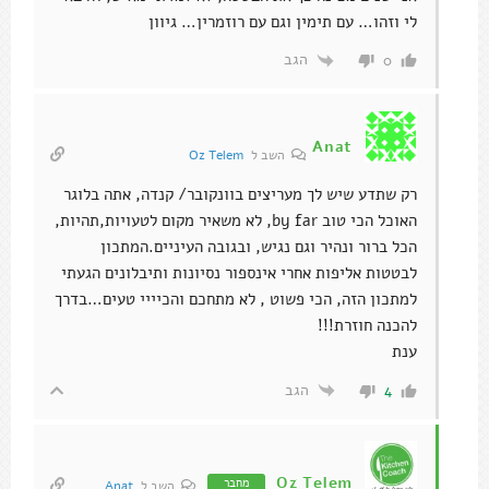
לי וזהו… עם תימין וגם עם רוזמרין… גיוון
הגב
0
Anat
השב ל
Oz Telem
רק שתדע שיש לך מעריצים בוונקובר/ קנדה, אתה בלוגר
האוכל הכי טוב by far, לא משאיר מקום לטעויות,תהיות,
הכל ברור ונהיר וגם נגיש, ובגובה העיניים.המתכון
לבטטות אליפות אחרי אינספור נסיונות ותיבלונים הגעתי
למתכון הזה, הכי פשוט , לא מתחכם והכיייי טעים…בדרך
להכנה חוזרת!!!
ענת
הגב
4
Oz Telem
מחבר
השב ל
Anat