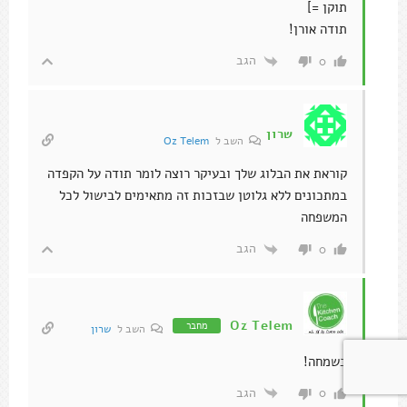
תוקן =]
תודה אורן!
הגב
0
שרון
השב ל
Oz Telem
קוראת את הבלוג שלך ובעיקר רוצה לומר תודה על הקפדה
במתכונים ללא גלוטן שבזכות זה מתאימים לבישול לכל
המשפחה
הגב
0
Oz Telem
מחבר
השב ל
שרון
בשמחה!
הגב
0