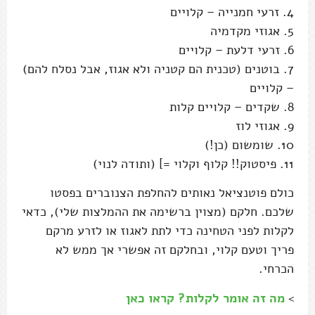
4. זרעי חמנייה – קלויים
5. אגוזי מקדמיה
6. זרעי דלעת – קלויים
7. בוטנים (טכנית הם קטניה ולא אגוז, אבל נסלח להם)
– קלויים
8. שקדים – קלויים קלות
9. אגוזי לוז
10. שומשום (כן!)
11. פיסטוק!! קלוף וקלוי =] (ותודה לנוי)
כולם פוטנציאל נאותים להחלפת הצנוברים בפסטו
שלכם. חלקם (מצוין ברשימה את ההמלצות שלי), כדאי
לקלות לפני הטחינה כדי לתת לאגוז או לזרע מרקם
פריך וטעם קלוי, ובחלקם זה אפשרי אך ממש לא
הכרחי.
>
מה זה אומר לקלות? קראו כאן