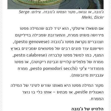
ג'נובה, או גנואה, מקור הפסטו ג'נובזה. צילום: Serge
Melki, flickr
אם תשאלו איטלקי, הוא יגיד לכם שהמילה פסטו
פירושה פשוט ממרח, והתערובת שמכילה בזיליקום
וצנוברים נקראת פסטו ג'נובזה (pesto genovese),
ושישנם עוד סוגים רבים של פסטואים שמכינים בארץ
המגף, כמו למשל פסטו קלברזה (pesto calabrese,
ממרח של פלפלים קלויים וגבינת ריקוטה), או פסטו
פומודורי צ'קי (pesto pomodori secchi, ממרח
עגבניות מיובשות).
מקור המילה פסטו היא מאותו שורש לטיני של המילה
האנגלית pestle, או מכתש – אותו כלי בו נוצר
הממרח.
הלהיט של ג'נובה