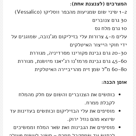
המצרכים (לצנצנת אחת):
1-2 שיני שום שמגיעות מהכפר ווסליקו (Vessalico)
30 גרם צנוברים
10 גרם מלח גס
עלים מ-4 צרורות עלי בזיליקום מג'נובה, שמוגנים על
ידי חוקי הייצור האיטלקים
20-30 גרם גבינת פקורינו מסרדיניה, מגוררת
45-60 גרם גבינת פרמז'נו רג'יאנו מיושנת, מגוררת
60-80 מ"ל שמן זית מהריביירה האיטלקית
אופן הכנה:
כותשים את הצנוברים והשום עם חלק מהמלח
לקבלת ממרח.
מוסיפים את עלי הבזיליקום וכותשים בעדינות עד
שיוצא מהם נוזל ירוק.
מוסיפים את הגבינות ואת שאר המלח וממשיכים
לכתוש עד שמתקבל ממרח – חשוב לעשות פעולה