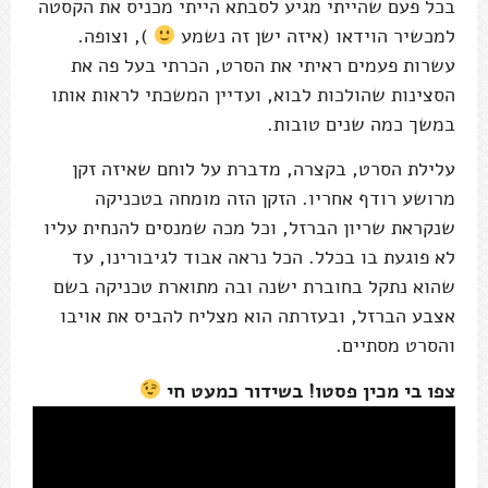
בכל פעם שהייתי מגיע לסבתא הייתי מכניס את הקסטה
למכשיר הוידאו (איזה ישן זה נשמע
), וצופה.
עשרות פעמים ראיתי את הסרט, הכרתי בעל פה את
הסצינות שהולכות לבוא, ועדיין המשכתי לראות אותו
במשך כמה שנים טובות.
עלילת הסרט, בקצרה, מדברת על לוחם שאיזה זקן
מרושע רודף אחריו. הזקן הזה מומחה בטכניקה
שנקראת שריון הברזל, וכל מכה שמנסים להנחית עליו
לא פוגעת בו בכלל. הכל נראה אבוד לגיבורינו, עד
שהוא נתקל בחוברת ישנה ובה מתוארת טכניקה בשם
אצבע הברזל, ובעזרתה הוא מצליח להביס את אויבו
והסרט מסתיים.
צפו בי מכין פסטו! בשידור כמעט חי