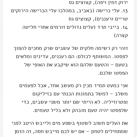
ירוק זמין ויפה), קצוצים גס
13. עלי כרישה (באביב, במהלכו עלי הכרישה הירוקים
טריים ורעננים), קצוצים גס
14. בייבי תרד (עלים גדולים זורמים אחרי חליטה
קצרה)
זוהי רק רשימה חלקית של עשבים שרק מחכים להפוך
לפסטו. המשותף לכולם: הם רעננים, עדינים ומלאים
בטעם – והטעם שלהם הוא שיקבע את האופי של
הפסטו שלכם.
אני כמעט תמיד מכין רק מעשב אחד, אבל לפעמים
משלב – למשל בתמונות הכנתי עם בזיליקום
ופטרוזיליה. לא הייתי שם יותר משני עשבים, כדי
שלפסטו יהיה טעם מובהק ולא בליל טעמים.
את העלים חשוב לשטוף בשפע מים ולייבש היטב לפני
שמתחילים לטחון – אם יש לכם מייבש חסה, זה הזמן