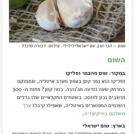
שום – הכי טוב עם ישראלילילילי. צילום: דבורה מינדל
השום
במקור: שום מהכפר וסליקו
וסליקו הוא כפר קטן בצפון מערב איטליה, שממוקם
במרחק שעה נסיעה מג'נובה. כמה קטן? פחות מ-300
תושבים נכון ל2011. בשטחים החקלאיים שלו גדלים
השומים המפוארים באיטליה, שאפילו קיבלו
ערך
משלהם בוויקיפדיה
.
בארץ: שום ישראלי
לא תמצאו שום מוסליקו פה בארץ, אבל השום המקומי