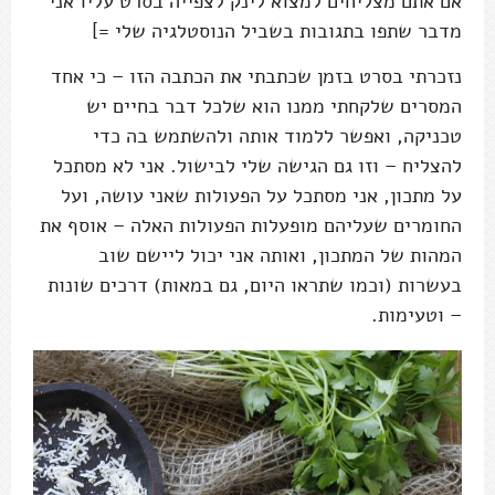
אם אתם מצליחים למצוא לינק לצפייה בסרט עליו אני
מדבר שתפו בתגובות בשביל הנוסטלגיה שלי =]
נזכרתי בסרט בזמן שכתבתי את הכתבה הזו – כי אחד
המסרים שלקחתי ממנו הוא שלכל דבר בחיים יש
טכניקה, ואפשר ללמוד אותה ולהשתמש בה כדי
להצליח – וזו גם הגישה שלי לבישול. אני לא מסתכל
על מתכון, אני מסתכל על הפעולות שאני עושה, ועל
החומרים שעליהם מופעלות הפעולות האלה – אוסף את
המהות של המתכון, ואותה אני יכול ליישם שוב
בעשרות (וכמו שתראו היום, גם במאות) דרכים שונות
– וטעימות.