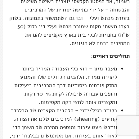
כאמור, את הפסטו הקלאסי יוצרים בשיטה האיטית
והבטוחה – על ידי כתישה יסודית של המרכיבים
בעזרת מכתש ועלי – ובו גם השתמשתי בתמונות. בשוק
בעכו מצאתי מקום שמוכר מכתש ועלי דיי בזול (30
ש"ח) בחנויות לכלי בית בארץ מקפיצים להם את
המחירים ברמה לא הגיונית.
תחליפים ראויים:
מעבד מזון – הוא כלי העבודה המהיר ביותר
ליצירת ממרח. הלהבים הגדולים שלו והמנוע
החזק פורסים ביסודיות דרך המרכיבים ביעילות
והופכים עבודה שיכולה לקחת 10-15 דקות
ומקצרים אותה לחצי דקה מקסימום.
בלנדר רגיל/ידני – הלהבים הקצרים של הבלנדר
קורעים (shearing) למרכיבים שלנו את הצורה,
ונדרש מעט עיבוד והוספה מהירה של השמן כדי
לאחד אותם בעזרתו. אם משתמשים בבלנדר ידני,