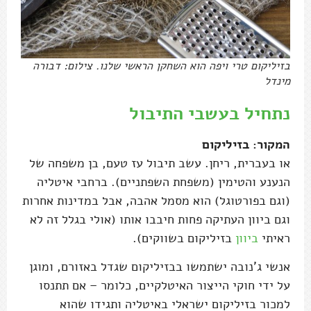
בזיליקום טרי ויפה הוא השחקן הראשי שלנו. צילום: דבורה
מינדל
נתחיל בעשבי התיבול
המקור: בזיליקום
או בעברית, ריחן. עשב תיבול עז טעם, בן משפחה של
הנענע והטימין (משפחת השפתניים). ברחבי איטליה
(וגם בפורטוגל) הוא מסמל אהבה, אבל במדינות אחרות
וגם ביוון העתיקה פחות חיבבו אותו (אולי בגלל זה לא
ראיתי
ביוון
בזיליקום בשווקים).
אנשי ג'נובה ישתמשו בבזיליקום שגדל באזורם, ומוגן
על ידי חוקי הייצור האיטלקיים, כלומר – אם תתנסו
למכור בזיליקום ישראלי באיטליה ותגידו שהוא