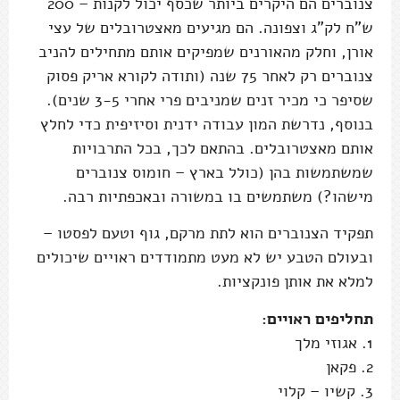
צנוברים הם היקרים ביותר שכסף יכול לקנות – 200
ש"ח לק"ג וצפונה. הם מגיעים מאצטרובלים של עצי
אורן, וחלק מהאורנים שמפיקים אותם מתחילים להניב
צנוברים רק לאחר 75 שנה (ותודה לקורא אריק פסוק
שסיפר כי מכיר זנים שמניבים פרי אחרי 3-5 שנים).
בנוסף, נדרשת המון עבודה ידנית וסיזיפית כדי לחלץ
אותם מאצטרובלים. בהתאם לכך, בכל התרבויות
שמשתמשות בהן (כולל בארץ – חומוס צנוברים
מישהו?) משתמשים בו במשורה ובאכפתיות רבה.
תפקיד הצנוברים הוא לתת מרקם, גוף וטעם לפסטו –
ובעולם הטבע יש לא מעט מתמודדים ראויים שיכולים
למלא את אותן פונקציות.
תחליפים ראויים:
1. אגוזי מלך
2. פקאן
3. קשיו – קלוי