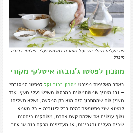
את העלים נטולי הגבעול טוחנים במכתש ועלי. צילום: דבורה
מינדל
מתכון לפסטו ג'נובזה איטלקי מקורי
באתר האליפות מפורט
מתכון ברור וקל
לפסטו המסורתי
– ובו מצוין שמשתמשים במכתש משיש ועלי מעץ. עוד
מצוין שם שהמתכון הזה הוא רק המלצה, ושלא תצליחו
למצוא שני פסטואים זהים בכל ליגוריה – כל מאמא
ושף עושים את שלהם קצת אחרת, משחקים ביחסים
שבים העלים והגבינות, או מעדיפים מרקם כזה או אחר.