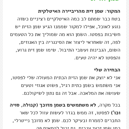
המקור: שמן זית מהריביירה האיטלקית
בטח כבר שמתם לב כמה האיטלקיים רציניים כשזה
נוגע לאוכל, אפילו למקור שממנו הגיע שמן הזית יש
חשיבות בפסטו. השמן הוא מה שמוליך את כל הטעמים
לפה, זה שאחראי ליצור את הסינגריה בין האגוזים,
השום, הגבינות ועשבי התיבול. שימו שמן זית גרוע,
והפסטו לא יהיה טעים.
הבחירה שלי
אני לא יוצק את שמן הזית הכתית המעולה שלי לפסטו,
אני משתמש בשמן כתית רגיל, פשוט אגוזי וטעים
שעושה את המלאכה. אבל זה גם נתון לשיקולכם.
בכל מקרה,
לא משתמשים בשמן מזוכך (קנולה, סויה
וכו')
לפסטו, זה ממש בגדר לעשות עוול לכל שאר
החברים לממרח ובעיקר לכם. שמן לא מזוכך נייטרלי,
כמו שמן זרעי ענבים, גם יכול להתאים פה.