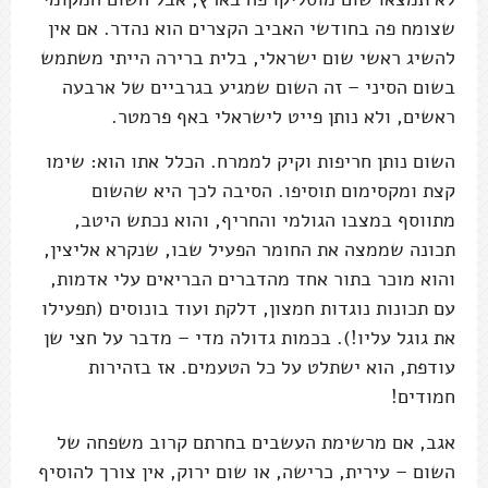
שצומח פה בחודשי האביב הקצרים הוא נהדר. אם אין
להשיג ראשי שום ישראלי, בלית ברירה הייתי משתמש
בשום הסיני – זה השום שמגיע בגרביים של ארבעה
ראשים, ולא נותן פייט לישראלי באף פרמטר.
השום נותן חריפות וקיק לממרח. הכלל אתו הוא: שימו
קצת ומקסימום תוסיפו. הסיבה לכך היא שהשום
מתווסף במצבו הגולמי והחריף, והוא נכתש היטב,
תכונה שממצה את החומר הפעיל שבו, שנקרא אליצין,
והוא מוכר בתור אחד מהדברים הבריאים עלי אדמות,
עם תכונות נוגדות חמצון, דלקת ועוד בונוסים (תפעילו
את גוגל עליו!). בכמות גדולה מדי – מדבר על חצי שן
עודפת, הוא ישתלט על כל הטעמים. אז בזהירות
חמודים!
אגב, אם מרשימת העשבים בחרתם קרוב משפחה של
השום – עירית, כרישה, או שום ירוק, אין צורך להוסיף