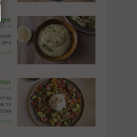
סקור
28 בנובמבר 2022
מתכון
ביוון.
קרא ע
המדר
29 במאי 2022
הכירו
כל סל
עגבני
קרא ע