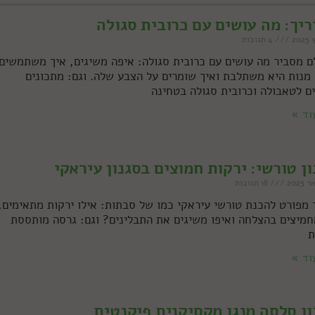
יך: מה עושים עם כרובית סגולה
4 תגובות
ם מסביר מה עושים עם כרובית סגולה: איפה משיגים, איך משתמשים
 מנות היא משתלבת ואיך שומרים על הצבע שלה. וגם: מתכונים
ם לטאבולה וכרובית סגולה בטחינה
וד »
ן טורשי: ירקות חמוצים בסגנון עיראקי
18 תגובות
 מפורט להכנת טורשי עיראקי כמו של סבתות: אילו ירקות מתאימים,
חמיצים בהצלחה ואיפו משיגים את התבלינים? וגם: גרסה מותססת
ת
וד »
ן סלסה מנגו מקסיקנית פיקנטית