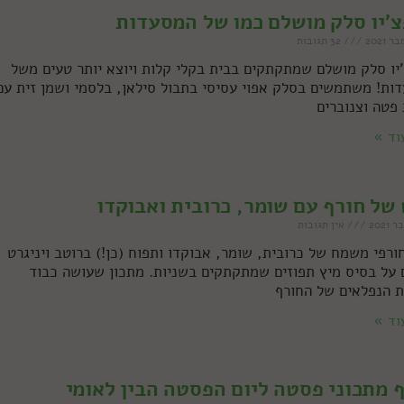
'יו סלק מושלם כמו של המסעדות
32 תגובות
יו סלק מושלם שמתקתקים בבית בקלי קלות ויוצא יותר טעים משל
ות! משתמשים בסלק אפוי עסיסי בתבול סילאן, בלסמי ושמן זית עם
 פטה וצנוברים
וד »
של חורף עם שומר, כרובית ואבוקדו
אין תגובות
ורפי משמח של כרובית, שומר, אבוקדו ותפוח (כן!) ברוטב ויניגרט
 על בסיס מיץ תפוזים שמתקתקים בשניות. מתכון שעושה כבוד
ת הנפלאים של החורף
וד »
 מתכוני פסטה ליום הפסטה הבין לאומי