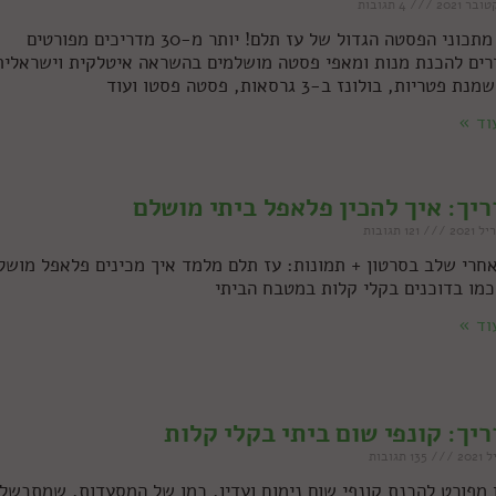
4 תגובות
אוסף מתכוני הפסטה הגדול של עז תלם! יותר מ-30 מדריכים מפורטים
רים להכנת מנות ומאפי פסטה מושלמים בהשראה איטלקית וישראלית
פטריות, בולונז ב-3 גרסאות, פסטה פסטו ועוד
וד »
יך: איך להכין פלאפל ביתי מושלם
121 תגובות
חרי שלב בסרטון + תמונות: עז תלם מלמד איך מכינים פלאפל מושל
מו בדוכנים בקלי קלות במטבח הביתי
וד »
יך: קונפי שום ביתי בקלי קלות
135 תגובות
 מפורט להכנת קונפי שום נימוח ועדין, כמו של המסעדות, שמתבשל