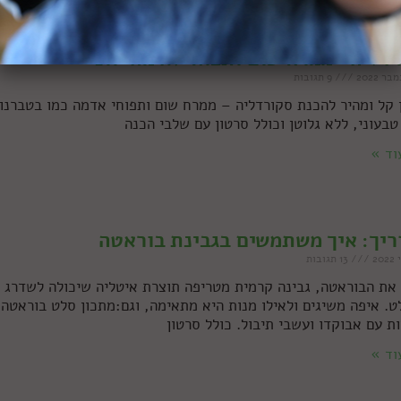
דליה • ממרח שום ותפוחי אדמה יווני
9 תגובות
 קל ומהיר להכנת סקורדליה – ממרח שום ותפוחי אדמה כמו בטברנו
 טבעוני, ללא גלוטן וכולל סרטון עם שלבי הכנה
וד »
יך: איך משתמשים בגבינת בוראטה
13 תגובות
 את הבוראטה, גבינה קרמית מטריפה תוצרת איטליה שיכולה לשדרג
ט. איפה משיגים ולאילו מנות היא מתאימה, וגם:מתכון סלט בוראטה
ות עם אבוקדו ועשבי תיבול. כולל סרטון
וד »