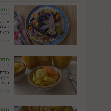
המדר
26 במרץ 2025
עז תל
באילו
מנצחי
קרא ע
מתכו
29 בינואר 2025
מדריך
איך מ
מצוינ
קרא ע
מתכו