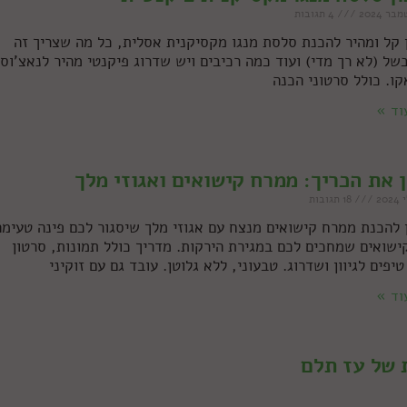
4 תגובות
 קל ומהיר להכנת סלסת מנגו מקסיקנית אסלית, כל מה שצריך זה
בשל (לא רך מדי) ועוד כמה רכיבים ויש שדרוג פיקנטי מהיר לנאצ'וס
קו. כולל סרטוני הכנה
וד »
ן את הכריך: ממרח קישואים ואגוזי מלך
18 תגובות
 להכנת ממרח קישואים מנצח עם אגוזי מלך שיסגור לכם פינה טעימה
ישואים שמחכים לכם במגירת הירקות. מדריך כולל תמונות, סרטון
טיפים לגיוון ושדרוג. טבעוני, ללא גלוטן. עובד גם עם זוקיני
וד »