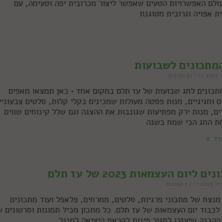
לו את עולם האפשרויות הטעים שאפשר ליצור מכרובית יפה וטעימה, עם
ת אפויה וגרובית מטוגנת
מתכונים לשבועות
32 תגובות
1 מתכונים לחג שבועות של עז תלם במקום אחד • כאן תמצאו מאפים
ם וחגיגיים, מנות פסטה מעולות שמכינים בקלי קלות, סלטים צבעוניי
ים, מנות ירק מפתיעות שגונבות את ההצגה וגם שלל קינוחים שווים
ת החג הכי שמח בשנה
וד »
ם ליום העצמאות 2023 של עז תלם
7 תגובות
מנצח של מתכוני פרגיות, סלטים, ממרחים, פלאפל ועוד מתכונים
 לכבוד יום העצמאות של עז תלם. כל מתכון מכיל תמונות וסרטונים 
ההכנה שיעזרו לסגור פינות לקראת היציאה למנגל