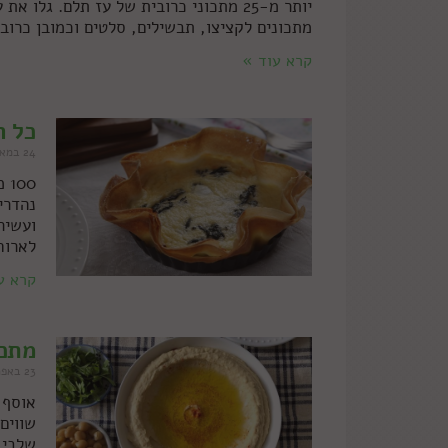
יותר מ-25 מתכוני כרובית של עז תלם. ג
מתכונים לקציצו, תבשילים, סלטים וכמובן כרובי
קרא עוד »
כל ה
24 במאי 2023
00
נהדרי
ועשיר
לארוח
קרא ע
מתכוני
23 באפריל 2023
אוסף 
שווים
שלבי 