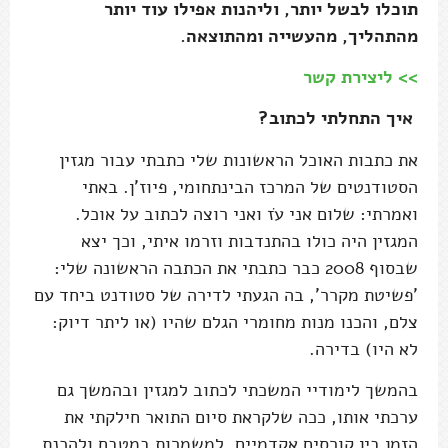
תוכלו לבשל יותר, וליהנות אפילו עוד יותר
מהתהליך, מהעשייה ומהתוצאה.
>> ליצירת קשר
איך התחלתי לכתוב?
את כתבות האוכל הראשונות שלי כתבתי עבור מגזין
הסטודנטים של המרכז הבינתחומי, פיוז'ן. באתי
ואמרתי: שלום אני עֹז ואני רוצה לכתוב על אוכל.
המגזין היה כולו בהתנדבות וזרמו איתי, וכך יצא
שבסוף 2008 כבר כתבתי את הכתבה הראשונה שלי:
'פשיטת מקרר', בה הגעתי לדירה של סטודנט ביחד עם
צלם, והכנו מנות מחומרי הגלם שהיו (או ליתר דיוק:
לא היו) בדירה.
בהמשך לימודיי המשכתי לכתוב למגזין ובהמשך גם
ערכתי אותו, ככה שלקראת סיום התואר חילקתי את
הזמן בין קורסים אקדמיים, למשמרות במטבח ולהכנת