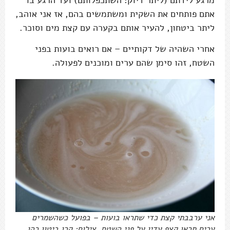
אתם פותחים את השקית ומשתמשים בהם, אז אני אוהב,
ליתר ביטחון, להעיר אותם בקערה עם קצת מים וסוכר.
אחרי השהיה של דקותיים – אם רואים בועות בפני
השטח, זהו סימן שהם ערים ומוכנים לפעולה.
אני ערבבתי קצת כדי שתראו בועות – בפועל כשהשמרים
ערים תראו קצף עדין על פני השטח. צילום: קרן ביטון כהן