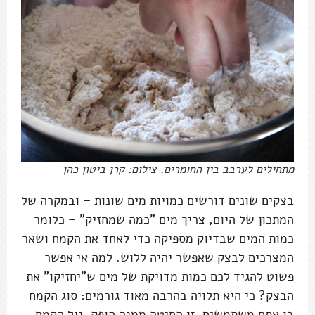
מתחילים לערבב בין החומרים. צילום: קרן ביטון כהן
בצקים שונים דורשים כמויות מים שונות – ובמקרה של
המתכון של היום, צריך מים "כמה שמחזיק" – כלומר
כמות המים שבדיוק מספיקה כדי לאחד את הקמח ושאר
המצרכים לבצק שאפשר יהיה ללוש. למה אי אפשר
פשוט להגיד לכם כמות מדויקת של מים ש"יחזיקו" את
הבצק? כי היא תלויה בהרבה מאוד גורמים: סוג הקמח
בו אתם משתמשים, זן החיטה ממנה הופק, גיל הקמח,