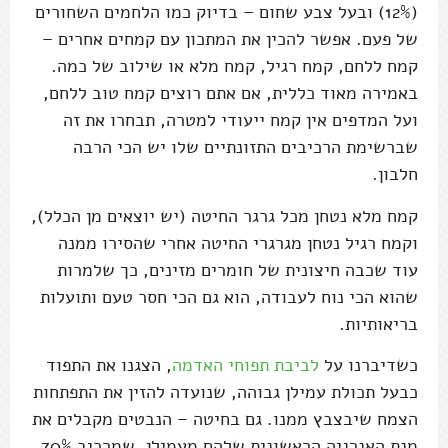
(12%) ובעל צבע שחום – בדיוק כמו הלחמים השחורים
של פעם. אפשר להכין את המתכון עם קמחים אחרים –
קמח ללחם, קמח רגיל, קמח מלא או שילוב של כמה.
באמירה מאוד כללית, אם אתם רוצים קמח טוב ללחם,
ועל המדפים אין קמח ייעודי למטרה, תבחרו את זה
שברשימת הרכיבים התזונתיים שלו יש הכי הרבה
חלבון.
קמח מלא נטחן מכל גרגר החיטה (יש יוצאים מן הכלל),
וקמח רגיל נטחן מגרגרי החיטה אחרי שהסירו ממנה
עוד שכבה חיצונית של חומרים מזינים, כך שלמרות
שהוא הכי נוח לעבודה, הוא גם הכי חסר טעם ותועלות
בריאותיות.
כשדיברנו על
לביבת תפוחי האדמה
, הצגנו את התפוד
כבעל תכולת עמילן גבוהה, שנועדה להזין את התפתחות
הצמח שיבצבץ ממנו. גם בחיטה – הנבטים מקבלים את
מנת האנרגיה הראשונית שלהם מעמילן, שמרכיב 70%