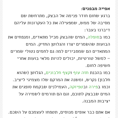
אפייה מבפנים:
ברגע שחום חודר פנימה אל הבצק, מתרחשת שם
מסיבה של ממש, שמפעילה את כל העקרונות עליהם
דיברנו בעבר:
כמו ב
סופלה
, המים שהבצק מכיל מתאדים, ומנפחים את
הבועות שהשמרים יצרו והגלוטן החזיק. המים
המתאדים הם שמסבירים למה גם לחמים נטולי שמרים
– למשל טורטיות, יכולים להיות מלאי בועות אחרי
חשיפה לחום.
כמו בהכנת
חזה עוף
ו
קצף חלבונים
, הגלוטן (שהוא
חלבון) נקרש, ומשנה את המרקם שלו מצמיגי ליציב.
וכמו ב
פירה
וב
טפיוקה
, העמילנים שבקמח סופגים את
המים שבבצק לתוכם, וגם הם תורמים לשמירה על
יציבות המבנה.
אם אתם כבר אופים מנוסים, תטפחו לעצמכם על השכם.