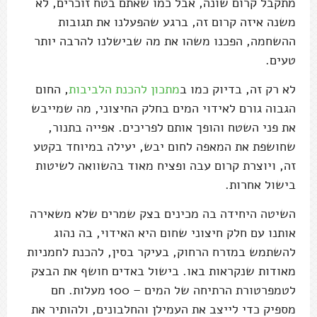
מתקבל קרום שונה, אבל כמו שאתם בטח זוכרים, לא
משנה איזה קרום זה, ברגע שהפעלנו את תגובות
ההשחמה, הפכנו משהו את מה שבישלנו להרבה יותר
טעים.
לא רק זה, בדיוק כמו ב
מתכון להכנת הלביבות
, החום
הגבוה גורם לאידוי המים בחלק החיצוני, מה שמייבש
את פני השטח והופך אותם לפריכים. אפייה בתנור,
שחושפת את המאפה לחום יבש, יעילה במיוחד בקטע
זה, ויוצרת קרום עבה ופציח מאוד בהשוואה לשיטות
בישול אחרות.
השיטה היחידה בה מכינים בצק שמרים שלא משאירה
אותנו עם חלק חיצוני שחום היא האידוי, בה נהוג
להשתמש במזרח הרחוק, בעיקר בסין, להכנת לחמניות
מאודות שנקראות באו. בישול באדים חושף את הבצק
לטמפרטורת הרתיחה של המים – 100 מעלות. חם
מספיק כדי לייצב את העמילן והחלבונים, ולהותיר את