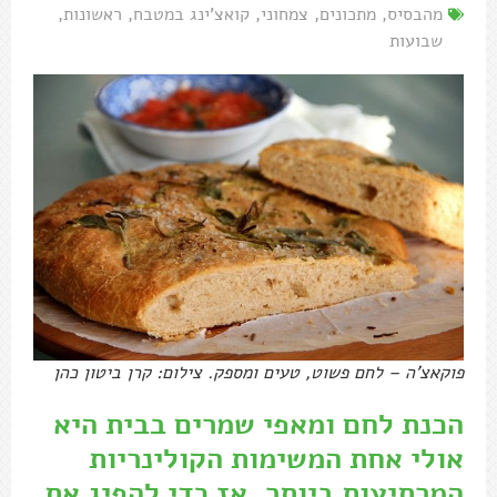
מהבסיס
,
מתכונים
,
צמחוני
,
קואצ'ינג במטבח
,
ראשונות
,
שבועות
פוקאצ'ה – לחם פשוט, טעים ומספק. צילום: קרן ביטון כהן
הכנת לחם ומאפי שמרים בבית היא
אולי אחת המשימות הקולינריות
המרתיעות ביותר. אז כדי להפיג את