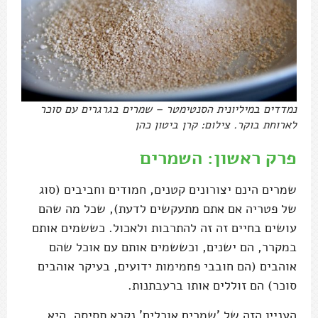
נמדדים במיליונית הסנטימטר – שמרים בגרגרים עם סוכר
לארוחת בוקר. צילום: קרן ביטון כהן
פרק ראשון: השמרים
שמרים הינם יצורונים קטנים, חמודים וחביבים (סוג
של פטריה אם אתם מתעקשים לדעת), שכל מה שהם
עושים בחיים זה זה להתרבות ולאכול. כששמים אותם
במקרר, הם ישנים, וכששמים אותם עם אוכל שהם
אוהבים (הם חובבי פחמימות ידועים, בעיקר אוהבים
סוכר) הם זוללים אותו ברעבתנות.
העניין הזה של 'שמרים אוכלים' נקרא תסיסה. היא