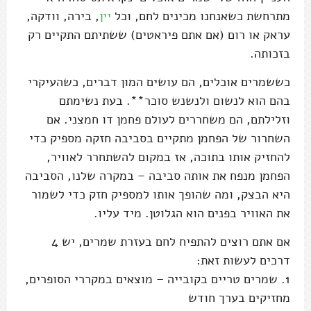
מתרחשת כשאנחנו מכינים לחם, וכל
יין
, בירה, וודקה,
עראק או רום (אם אתם פיראטים) ששתיתם התקיים רק
בזכותה.
כששמרים אוכלים, הם עושים המון דברים, כשהעיקרי
בהם הוא לנשום ולנשנש סוכר**. בעת נשימתם
וזלילתם, הם משחררים לעולם פחמן דו חמצני. אם
השחרור של הפחמן מתקיים בסביבה חזקה מספיק כדי
להחזיק אותו בתוכה, אז במקום להשתחרר לאוויר,
הפחמן מנפח את אותה סביבה – במקרה שלנו, הסביבה
היא הבצק, ומה שהופך אותו למספיק חזק כדי לשמור
את האוויר בפנים הוא הגלוטן. מיד עליו.
אם אתם רוצים להתפיח לחם בעזרת שמרים, יש 4
דרכים לעשות זאת:
1. שמרים טריים בקובייה – מוצאים במקררי הסופרים,
מחזיקים בערך חודש