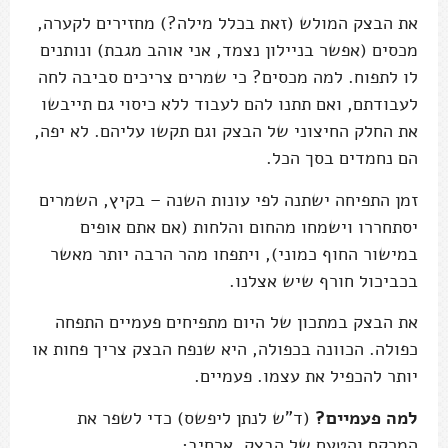
את הבצק המולש (זאת בכלל מילה?) מחזירים לקערה,
מכסים (אפשר בניילון נצמד, אני אוהב מגבת) ונותנים
לו לתפוח. למה מכסים? כי שמרים צריכים סביבה לחה
לעבודתם, ואם תתנו להם לעבוד ללא כיסוי גם תייבשו
את החלק החיצוני של הבצק וגם תקשו עליהם. לא יפה,
הם נחמדים בסך הכל.
זמן התפיחה ישתנה לפי עונות השנה – בקיץ, השמרים
יסתחררו וישמחו מהחום והלחות (אם אתם אופים
במישור החוף כמוני), ויתפחו מהר הרבה יותר מאשר
בכביכול חורף שיש אצלנו.
את הבצק במתכון של היום מתפיחים פעמיים התפחה
כפולה. הכוונה בכפולה, היא שנפח הבצק צריך פחות או
יותר להכפיל את עצמו. פעמיים.
למה פעמיים?
(ד”ש לנתן ליפשס) כדי לשפר את
המרקם והטעם של הבצק. ארחיב: