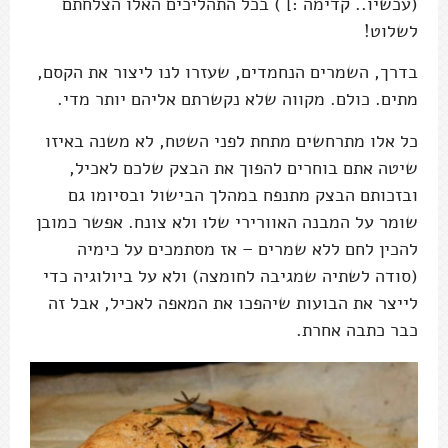
(עכשיו.. קדימה :] ) בכל התהליכים האלו הצלחתם
לשלוט!
בדרך, השמרים הנחמדים, שעזרו לנו ליצור את הקסם,
מתים. כולם. מקווה שלא נקשרתם אליהם יותר מדי.
כל אלו מתרחשים מתחת לפני השטח, לא משנה באיזו
שיטה אתם בוחרים להפוך את הבצק שלכם לאכיל,
ובזכותם הבצק מתנפח במהלך הבישול ובסיומו גם
שומר על המבנה האוורירי שלו ולא צונח. אפשר כמובן
להכין לחם ללא שמרים – אז מסתמכים על כימיה
(סודה לשתיה שמגיבה לחומצה) ולא על ביולוגיה כדי
לייצר את הבועות שיהפכו את המאפה לאכיל, אבל זה
כבר כתבה אחרת.