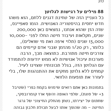
כהן
88 מילים על רגישות לגלוטן
כל העניין הזה של טחינת דגנים ללחם, הוא משהו
חדש יחסית בהיסטוריה האנושית. הומו סאפיינס,
שזה הזן שהוא אנחנו, נמצאים כאן 200,000
שנים, חקלאות ועיבוד חיטה החלו לפני 10,000-
13,000 שנים (תלוי איפה ואת מי שואלים),
כלומר, רק 1/20 מהזמן שבני אדם קיימים הם
צורכים חיטה מתורבת. כתוצאה מכך, הרבה
מערכות עיכול אנושיות לא ממש יודעות להתמודד
עם הגלוטן הזה, בגלל תכונותיו שצוינו לעיל.
קמחים ללא גלוטן מחקים את ההתנהגות שלו, בלי
לעורר את תופעות הלוואי.
בתמונות כאן אתם רואים שימוש בקמח כפרי (שטיבל
3+ של סוגת), שלפי האופה והשף ארז קומרובסקי,
שחתום על יצירתו, נטחן מהחלק החיצוני של גרגר
החיטה – מה שהופך אותו לבעל תכולת חלבון גבוהה