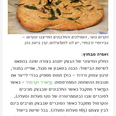
הקרום נוצר, העמילנים והחלבונים התייצבו ונקרשו –
גבירותיי ורבותיי, יש לנו לחם!צילום: קרן ביטון כהן
ואפיה מבחוץ:
החלק החיצוני של הבצק יתנהג בצורה שונה בהתאם
לשיטת הבישול: הכנה בטאבון או מנגל, אפייה בתנור,
טיגון עמוק ורדוד – כולן חמות מספיק בכדי לייצר את
תגובות ההשחמה המפורסמות:
מָיַארד וקרמול
– כאשר
המָיַארד מתקבל כאשר החלבונים שבבצק מגיבים
לסוכרים שבו (בטמפרטורה של 120 מעלות ומעלה),
והקרמול מתקבל כאשר הסוכרים שבבצק מגיבים בינם
לבין עצמם (165 מעלות ומעלה). בכל שיטת בישול