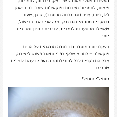
מעשרות ואולי מאות גושי בצק, כיכרות, לחמניות,
פיצות, לחמניות מאודות ופוקאצ'ות שעבדכם הנאמן
לש, פתח, אפה (וגם נכווה מהתנור), טיגן, טעם
ובמקרים מסוימים גם זרק. מזה אני נהנה בבישול,
שאפילו מהטעויות לומדים, צוברים ניסיון ומבינים
יותר.
העקרונות המוסברים בכתבה מודגמים על הכנת
פוקאצ'ה – לחם איטלקי כפרי ומאוד פשוט ליצירה,
אבל הם תקפים לכל לחם/לחמניה ואפילו עוגת שמרים
שתכינו.
נתחיל? נתחיל!