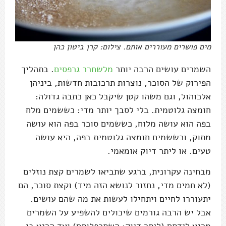
מים פושרים מעוררים אותם. צילום: קרן ביטון כהן
השמרים עושים הרבה יותר
מלשחרר גרפסים
. בתהליך
הפירוק של הסוכר, נוצרות תרכובות חדשות, ביניהן
אלכוהול, וגם משהו קטן שיקבל כאן כתבה גדולה:
חומצה גלוטמית. בלי לסבך יותר מדי: כששמים מלח
בפה הוא עושה מלוח, כששמים סוכר בפה הוא עושה
מתוק, וכששמים חומצה גלוטמית בפה, היא עושה
טעים. או ליתר דיוק אומאמי.
מבחינה עקרונית, ברגע שתביאו לשמרים קצת נוזלים
(לא חמים מדי, נחזור לנושא הזה מיד) וקצת סוכר, הם
יתעוררו לחיים ויתחילו לעשות את מה שהם עושים.
אבל יש הרבה גורמים שיכולים להשפיע על השמרים
מרגע לידתם (ליתר דיוק: השתכפלותם) ועד הרגע בו