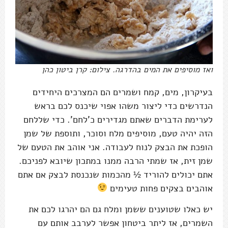
ואז מוסיפים את המים בהדרגה. צילום: קרן ביטון כהן
בעיקרון, מים, קמח ושמרים הם המצרכים היחידים
הנדרשים כדי ליצור משהו אפוי שיכנס לכם בראש
לערימת הדברים שאתם מגדירים כ'לחם'. כדי שללחם
הזה יהיה טעם, מוסיפים מלח וסוכר, ותוספת של שמן
הופכת את הבצק לנוח לעבודה. אני אוהב את הטעם של
שמן זית, אז שמתי הרבה ממנו במתכון שיובא לפניכם.
אתם יכולים להוריד ½ מהכמות שנכנסת לבצק אם אתם
אוהבים בצקים פחות טעימים
יש כאלו שטוענים ששמן ומלח גם הם יהרגו לכם את
השמרים, אז ליתר ביטחון אפשר לערבב אותם עם