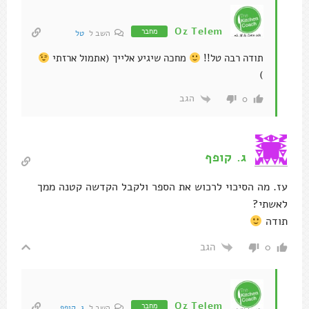
Oz Telem
מחבר
השב ל
טל
תודה רבה טל!!
מחכה שיגיע אלייך (אתמול ארזתי
)
הגב
0
ג. קופף
עז. מה הסיכוי לרכוש את הספר ולקבל הקדשה קטנה ממך
לאשתי?
תודה
הגב
0
Oz Telem
מחבר
השב ל
ג. קופף