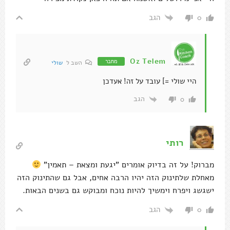
הגב
0
Oz Telem
מחבר
השב ל
שולי
היי שולי =] עובד על זה! אעדכן
הגב
0
רותי
מברוק! על זה בדיוק אומרים "יגעת ומצאת – תאמין"
מאחלת שלתינוק הזה יהיו הרבה אחים, אבל גם שהתינוק הזה
ישגשג ויפרח וימשיך להיות נוכח ומבוקש גם בשנים הבאות.
הגב
0