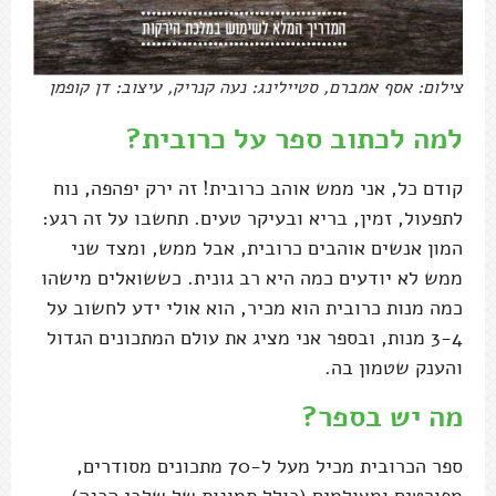
צילום: אסף אמברם, סטיילינג: נעה קנריק, עיצוב: דן קופמן
למה לכתוב ספר על כרובית?
קודם כל, אני ממש אוהב כרובית! זה ירק יפהפה, נוח
לתפעול, זמין, בריא ובעיקר טעים. תחשבו על זה רגע:
המון אנשים אוהבים כרובית, אבל ממש, ומצד שני
ממש לא יודעים כמה היא רב גונית. כששואלים מישהו
כמה מנות כרובית הוא מכיר, הוא אולי ידע לחשוב על
3-4 מנות, ובספר אני מציג את עולם המתכונים הגדול
והענק שטמון בה.
מה יש בספר?
ספר הכרובית מכיל מעל ל-70 מתכונים מסודרים,
מפורטים ומצולמים (כולל תמונות של שלבי הכנה)