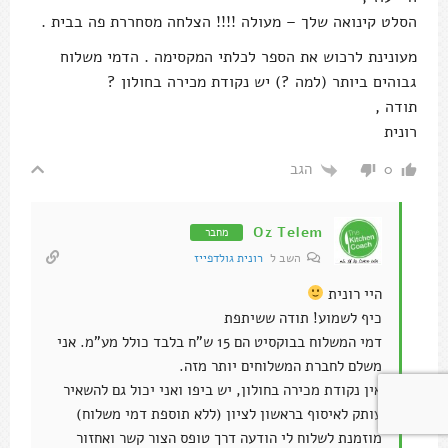
הסלט קינואה שלך – מעולה !!!! הצלחה מסחררת פה בבית .
מעונינת לרכוש את הספר לכלתי המקסימה . הדמי משלוח
גבוהים ביותר (למה ?) יש נקודת מכירה בחולון ?
תודה ,
רונית
הגב
0
Oz Telem
מחבר
השב ל
רונית גולדפייז
היי רונית
כיף לשמוע! תודה ששיתפת
דמי המשלוח בבוקסיט הם 15 ש"ח בלבד כולל מע"מ. אני
משלם לחברת המשלוחים יותר מזה.
אין נקודת מכירה בחולון, יש ביפו ואני יכול גם להשאיר
עותק לאיסוף בראשון לציון (ללא תוספת דמי משלוח)
מוזמנת לשלוח לי הודעה דרך טופס הצור קשר ואחזור