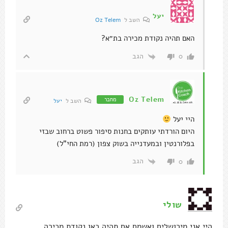
יעל
השב ל
Oz Telem
האם תהיה נקודת מכירה בת״א?
הגב
0
Oz Telem
מחבר
השב ל
יעל
היי יעל
היום הורדתי עותקים בחנות סיפור פשוט ברחוב שבזי
בפלורנטין ובמעדנייה בשוק צפון (רמת החי"ל)
הגב
0
שולי
היי אני מירושלים ואשמח אם תהיה כאן נקודת מכירה