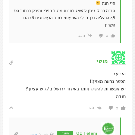
היי חנה
תודה רבה! ניתן להשיג בחנות מיטב הפרי והירק ברחוב הס
48 הרצליה וכן בדלי האסיאתי רחוב הראשונים 16 הוד
השרון
הגב
0
מוטי
היי עז
הספר נראה מצוין!!
יש אפשרות להשיג אותו באיזור ירושלים/גוש עציון?
תודה
הגב
0
Oz Telem
מחבר
השב ל
מוטי