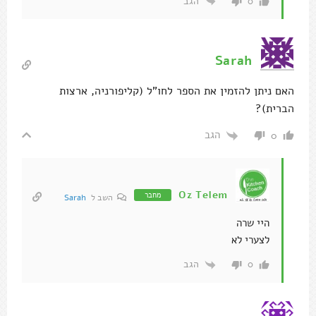
הגב
0
Sarah
האם ניתן להזמין את הספר לחו"ל (קליפורניה, ארצות
הברית)?
הגב
0
Oz Telem
מחבר
השב ל
Sarah
היי שרה
לצערי לא
הגב
0