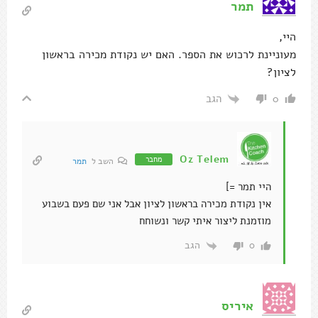
תמר
היי,
מעוניינת לרכוש את הספר. האם יש נקודת מכירה בראשון
לציון?
הגב
0
Oz Telem
מחבר
השב ל
תמר
היי תמר =]
אין נקודת מכירה בראשון לציון אבל אני שם פעם בשבוע
מוזמנת ליצור איתי קשר ונשוחח
הגב
0
איריס