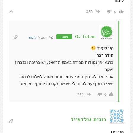
לימור
הגב
0
Oz Telem
מחבר
השב ל
לימור
היי לימור
תודה רבה
כרגע אין נקודות מכירה בעמק יזרעאל, יש בחיפה ובזכרון
יעקב
את יכולה להזמין ממני עותק חתום ואוכל לשלוח לרמת
ישי/טבעון/עפולה וכולי יש שם נקודות איסוף בוקסיט
הגב
0
רונית גולדפייז
היי עוז ,