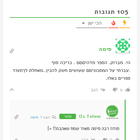
105
תגובות
הכי ישן
סימה
הי. מברוק. הספר מדהיםםם . כריכה סוף
.עברתי על המתכוניםם שעושים חשק להכין..מאחלת לךתעוד
ספרים כאלו.
הגב
0
Oz Telem
מחבר
השב ל
סימה
תודה רבה סימה מאוד שמח שאהבת!! =]
הגב
0