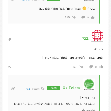
בכיף
אצור איתך קשר אחרי ההזמנה
הגב
0
בני
שלום.
האם אפשר להשיג את הספר במודיעין ?
הגב
0
Oz Telem
מחבר
השב ל
בני
היי בני =]
ממש היום שמתי ספרים בחנות משק עפאים במרכז רננים
במכבים.