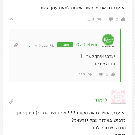
הי עוז גם אני מראשון אשמח לתאם עמך קשר
הגב
0
Oz Telem
מחבר
השב ל
איריס
יצרתי איתך קשר =]
תודה איריס
הגב
0
לימור
הי עוז, הספר נראה מקסים!!!!! אני רוצה גם -:) היכן ניתן
לרכוש באיזור עמק יזרעאל?
תודה ושבת שלום!