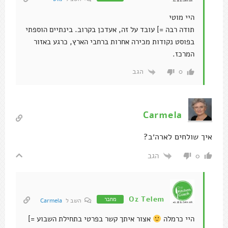
היי מוטי
תודה רבה =] עובד על זה, אעדכן בקרוב. בינתיים הוספתי
בפוסט נקודות מכירה אחרות ברחבי הארץ, כרגע באזור
המרכז.
הגב
0
Carmela
איך שולחים לארה׳ב?
הגב
0
Oz Telem
מחבר
השב ל
Carmela
היי כרמלה
אצור איתך קשר בפרטי בתחילת השבוע =]