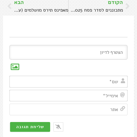
הקודם
הבא
מתכוננים לסדר פסח 2025 במוצאי שבת
מאפינס תירס מושלמים (עם מה שיש לכם בבית)
שם*
אימיי
אתר