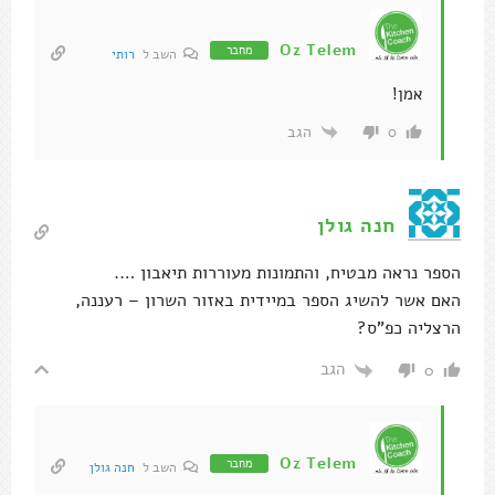
Oz Telem
מחבר
השב ל
רותי
אמן!
הגב
0
חנה גולן
הספר נראה מבטיח, והתמונות מעוררות תיאבון ….
האם אשר להשיג הספר במיידית באזור השרון – רעננה,
הרצליה כפ"ס?
הגב
0
Oz Telem
מחבר
השב ל
חנה גולן