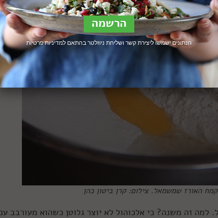
הנתונים ישמשו ליצירת קשר ושליחת ניוזלטר בהתאם ל
מדיניות פרטיות
קמח האורז שמשמאל. צילום: קרן ביטון כהן
 גם וודקה – שמכילה 40% אלכוהול. למה זה משנה? כי אלכוהול לא יוצר גלוטן כשהוא מעורבב עם