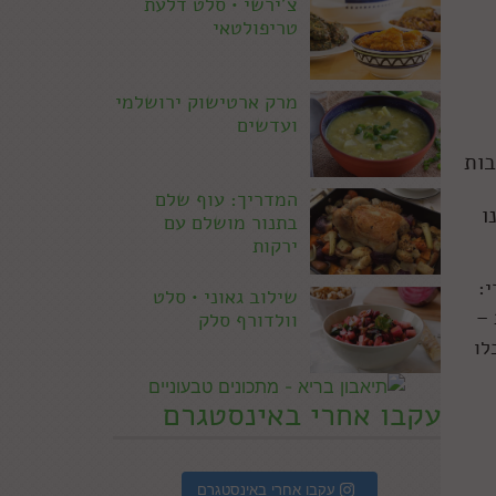
צ'ירשי • סלט דלעת
טריפולטאי
מרק ארטישוק ירושלמי
ועדשים
בות
המדריך: עוף שלם
ו
בתנור מושלם עם
ירקות
:
שילוב גאוני • סלט
 –
וולדורף סלק
לו
עקבו אחרי באינסטגרם
עקבו אחרי באינסטגרם