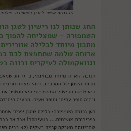
גם בננות אפשר להכין בטמפורה. צילום: 
החג שנותן לנו רישיון לטגן הו
הטמפורה – שמצליחה להפוך כמע
מתכון מיוחד לבלילה אוורירית
ארוחה שלמה שתתפצח לכם בפה:
וגוואקמולה לעיקרית ובננה בט
חנוכה הוא חג מיוחד מבחינתי, כי זה חג שמאפש
נס פח השמן של המכבים, וזוהי מצווה חגיגית ו
היא שיטת הבישול המושלמת: היא חושפת את 
ונהיה סופר עסיסי וסופר טעים. הבעיה היחידה 
כאן נכנסת הטמפורה: בלילת טיגון יפנית שמתח
בפריכותם וטעימים…. בטעימתם! אבל אם כבר 
שהכינותם מאבקה קנויה בשקית (לא בבית ספרי