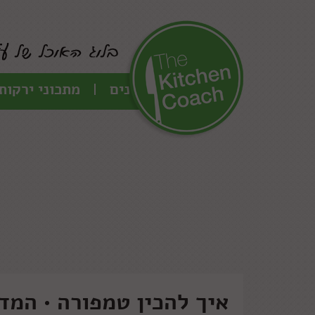
כל המתכונים
מתכוני ירקות
איך להכין טמפורה • המד