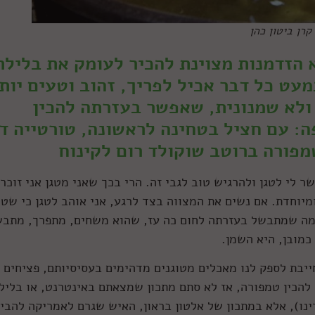
קרן ביטון כהן
א הזדמנות מצוינת להכיר לעומק את בלילת
ט כל דבר אכיל לפריך, זהוב וטעים יותר
 ולא שמנונית, שאפשר בעזרתה להכין
 עם חציל בטחינה לראשונה, טורטייה ד
מפורה ברוטב שוקולד רום לקינוח
ר לי לטגן ולהרגיש טוב לגבי זה. הרי בכך שאני מטגן אני זוכר
מיוחדת. אם נשים את המצווה בצד לרגע, אני אוהב לטגן כי שטיג
מה שמתבשל בעזרתה לחום כה עז, שהוא משחים, מתפרך, מתב
כמובן, היא השמן.
ייבת לספק לנו מאכלים מטוגנים מדהימים בעסיסיותם, פציחים
להכין טמפורה, אז לא סתם מתכון שמצאתם באינטרנט, או בליל
נו), אלא במתכון של אלטון בראון, האיש שגרם לאמריקה להבין