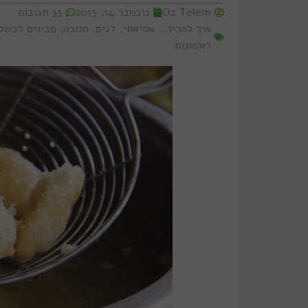
Oz Telem
נובמבר 14, 2013
33 תגובות
איך להכין..
,
אסיאתי
,
דגים
,
חנוכה
,
מבינים לבשל
ראשונות