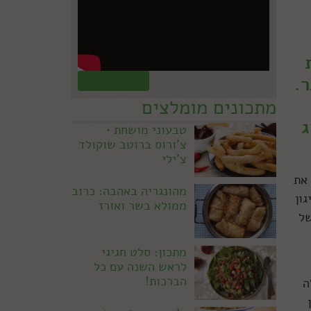
.
קראו עוד »
מתכונים מומלצים
ג
טבעוני מושחת •
צ'ורוס ברוטב שוקולד
צ'ילי
 את
מהונגריה באהבה: כרוב
ון
ממולא בשר ואורז
של
מתכון: סלט חגיגי
לראש השנה עם כל
הברכות!
ה