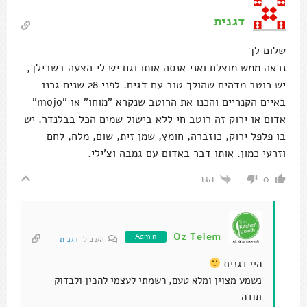
דגנית
שלום לך
נראה ממש מוצלח ואני אנסה אותו וגם יש לי הצעה בשבילך,
יש רוטב מדהים שהולך טוב עם דגים. לפני 28 שנים גרנו
באיים הקנריים והכנו את הרוטב שנקרא "מוחו" או "mojo"
אדום או ירוק זה רוטב חי ללא בישול שמים הכל בבלנדר. יש
בו פלפל ירוק, כוזברה, חומץ, שמן זית, שום, מלח, לחם
וזרעי כמון. אותו דבר באדום עם גמבה וצ'ילי.
הגב
0
Oz Telem
Admin
השב ל
דגנית
היי דגנית
נשמע מצוין ומלא טעם, רשמתי לעצמי להכין ולבדוק
תודה