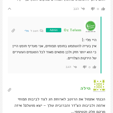
הגב
0
Oz Telem
Admin
השב ל
מלי
היי מלי :]
אין בעייה להשתמש בחומץ תפוחים, אני מעדיף חומץ היין
כי הוא יותר חזק ולכן מתאים מאוד לכל הטעמים העשירים
של הירקות הצלויים.
הגב
0
הילה
הכנתי אתמול את הרוטב לארוחת חג לצד לביבות תפוחי
אדמה ולביבות הצ'דר והכרובית שלך – יצא מושלם! איזה
מרקם חלק וקטיפתי…