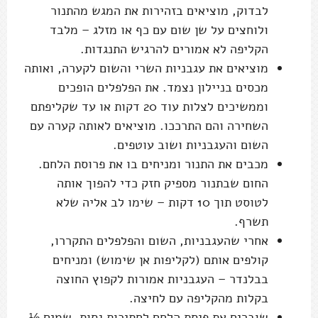
לבדוק, מוציאים בזהירות את המגש מהתנור
ולוחצים על שן שום עם כף או מזלג – מלבד
הקליפה לא אמורים להרגיש התנגדות.
מוציאים את עגבניות השרי והשום לקערה, ואותה
מכסים בניילון נצמד. את הפלפלים הופכים
וממשיכים לצלות עוד 20 דקות או עד שקליפתם
השחירה והם התרככו. מוציאים לאותה קערה עם
השום והעגבניות ושוב עוטפים.
מכבים את התנור ומניחים בו את פרוסת הלחם.
החום שבתנור מספיק חזק כדי להפוך אותה
לטוסט תוך 10 דקות – שימו לב אליה שלא
תשרף.
אחרי שהעגבניות, השום והפלפלים התקררו,
קולפים אותם (לקליפות אן שימוש) ומניחים
בבלנדר – העגבניות אמורות לקפוץ החוצה
בקלות מהקליפה עם לחיצה.
שוברים את פיסת הלחם לחתיכות גסות. שמים ½