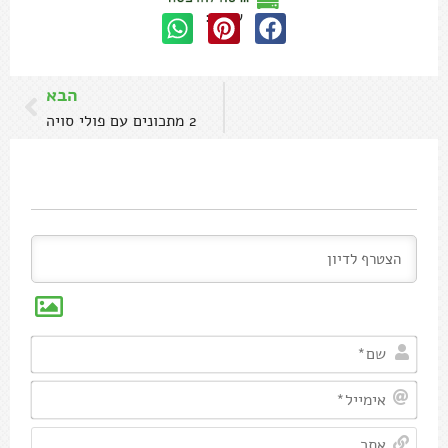
שתפו:
הבא
2 מתכונים עם פולי סויה
שם*
אימיי
אתר