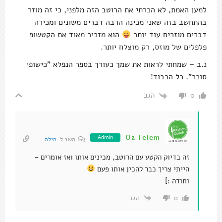
למען האמת, לא הכרתי את הרוטב הזה מלפני, כי זה מוזר
בהתחשב בזה שאני מכינה הרבה דברים משונים ומכירה
דברים מוזרים עוד יותר
הוא מזכיר מאוד את הקטשופ
פלפלים של מוזס, רק מוצלח יותר.
נ.ב – שמחתי לראות את שמך כעורך בספר הנפלא "כישופי
סוכר". כל הכבוד!
הגב
0
Oz Telem
Admin
השב ל
הילה
זה בדיוק הקטע עם הרוטב, מכינים אותו ואז אומרים –
הייתי צריך כבר להכין אותו פעם
ותודה :]
הגב
0