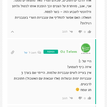
אחד הדברים הטובים, שכולם תמיד מאד מתפעלים ממנו.
אני, אגב, מוותרת על הצנים וכך הופכת אותו לנטול גלוטן
ורלוונטי לשבוע הזה – כשר לפסח.
ושאלה: האם אפשר להחליף את עגבניות השרי בעגבניות
רגילות?
הגב
0
Oz Telem
Admin
השב ל
טל
היי טל :]
איזה כיף לשמוע!
אין בעייה לשים עגבניות שלמות. הייתי שם בערך 3
עגבניות יפות ובשלות (אלו שבאות עם האשכול) חתוכות
לרבעים.
חג שמח
הגב
0