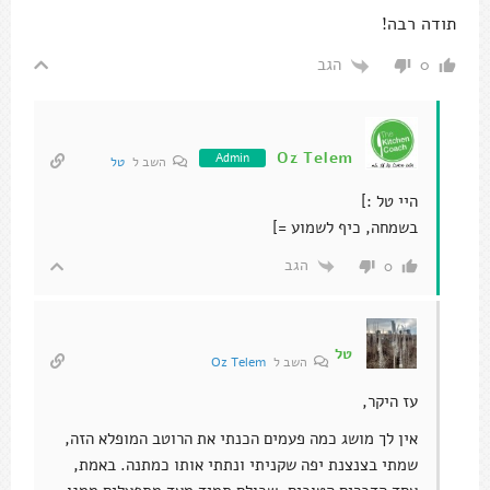
תודה רבה!
הגב
0
Oz Telem
Admin
השב ל
טל
היי טל :]
בשמחה, כיף לשמוע =]
הגב
0
טל
השב ל
Oz Telem
עז היקר,
אין לך מושג כמה פעמים הכנתי את הרוטב המופלא הזה,
שמתי בצנצנת יפה שקניתי ונתתי אותו כמתנה. באמת,