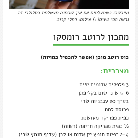
ואיכשהו כשמצלמים את איך שהמנה מצטלמת בסלולרי זה
נראה הכי טעים! :] צילום: רחלי קרוט
מתכון לרוטב רומסקו
כוס רוטב מוכן (אפשר להכפיל כמויות)
מצרכים:
3 פלפלים אדומים יפים
5-6 שיני שום בקליפתן
בערך 20 עגבניות שרי
פרוסת לחם
כפית פפריקה מעושנת
½ כפית פפריקה חריפה (רשות)
2-4 כפיות חומץ יין אדום או לבן (עדיף חומץ שרי)