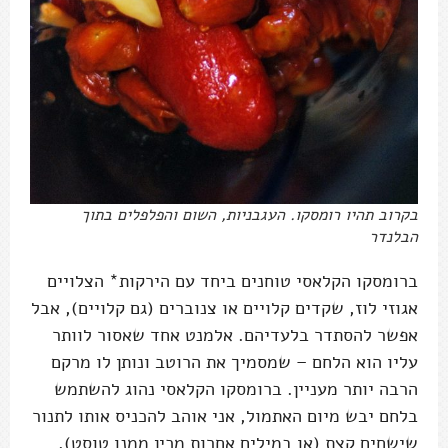
בקרוב תהיו רומסקו. העגבניות, השום והפלפלים בתוך
הבלנדר
ברומסקו הקלאסי טוחנים ביחד עם הירקות* הצלויים
אגוזי לוז, שקדים קלויים או צנוברים (גם קלויים), אבל
אפשר להסתדר בלעדיהם. אלמנט אחד שאסור לוותר
עליו הוא הלחם – שמסמיך את הרוטב ונותן לו מרקם
הרבה יותר מעניין. ברומסקו הקלאסי נהוג להשתמש
בלחם יבש מיום האתמול, אני אוהב להכניס אותו לתנור
שישחים קצת (או במילים אחרות מכין ממנו טוסט).