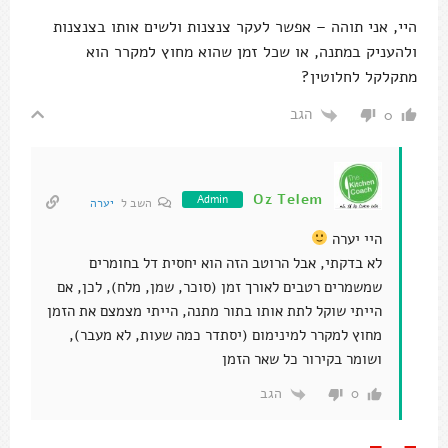
היי, אני תוהה – אפשר לעקר צנצנות ולשים אותו בצנצנות
ולהעניק במתנה, או שכל זמן שהוא מחוץ למקרר הוא
מתקלקל לחלוטין?
הגב
0
Oz Telem
Admin
השב ל
יערה
היי יערה
לא בדקתי, אבל הרוטב הזה הוא יחסית דל בחומרים
שמשמרים רטבים לאורך זמן (סוכר, שמן, מלח), לכן, אם
הייתי שוקל לתת אותו בתור מתנה, הייתי מצמצם את הזמן
מחוץ למקרר למינימום (יסתדר כמה שעות, לא מעבר),
ושומר בקירור כל שאר הזמן
הגב
0