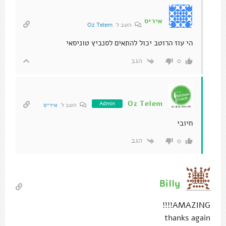
איריס
השב ל
Oz Telem
הי עוז הרוטב יכול להתאים לסנביץ טוניסאי
הגב
0
Oz Telem
Admin
השב ל
איריס
חיובי
הגב
0
Billy
AMAZING!!!!
thanks again