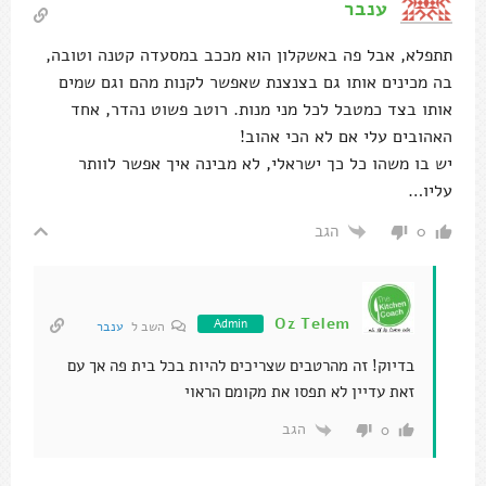
ענבר
תתפלא, אבל פה באשקלון הוא מככב במסעדה קטנה וטובה,
בה מכינים אותו גם בצנצנת שאפשר לקנות מהם וגם שמים
אותו בצד כמטבל לכל מני מנות. רוטב פשוט נהדר, אחד
האהובים עלי אם לא הכי אהוב!
יש בו משהו כל כך ישראלי, לא מבינה איך אפשר לוותר
עליו…
הגב
0
Oz Telem
Admin
השב ל
ענבר
בדיוק! זה מהרטבים שצריכים להיות בכל בית פה אך עם
זאת עדיין לא תפסו את מקומם הראוי
הגב
0