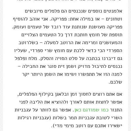
אלמנטים נוספים שנכנסים הם פלפלים מיובשים
וטחונים – או במילה אחת: פפריקה. אני אוהב להוסיף
פפריקה מעושנת שנותנת עוד רובד של טעמים ועומק.
תוספת של חומץ חותכת דרך כל הטעמים הצלויים
והמעושנים ומרימה את הרוטב למעלה – כשלרוטב
הספרדי הכי כדאי ללכת עם חומץ שרי ספרדי, שעליו
גם דיברנו בכתבה על סלט הסויה והסלק. מלח ופלפל
נכנסים לתיבול מדויק ושמן זית סוגר את החבילה –
למנה הזו אל תתפשרו ושימו את השמן היותר יקר
שלכם.
אם אתם רוצים לחסוך זמן ובלאגן בקילוף הפלפלים,
אפשר לחצות אותם לאורך ולהוציא את הליבה לפני
התנור
כמו שמודגם כאן
. אפשר גם לוותר על עגבניות
השרי לטובת עגבניות תמר בשלות (עגבניות רגילות
ישאירו אתכם עם רוטב מימי מדי).