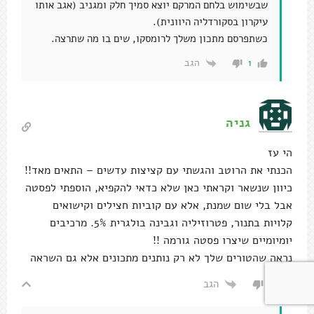
שבשימוש בלחם המרקם יוצא סמיך חלק ומגניב (אגב אותו
עיקרון בסקורדליה היוונית).
כשתפרסם מתכון משלך לרומסקו, שים בו מה שתרצה.
הגב
1
גניה
הי עז
הכנתי את הרוטב והגשתי עם קציצות עדשים – התאים מאד!!
כיוון שנשאר וקראתי כאן שלא כדאי להקפיא, הוספתי לפסטה
אבל בלי שום שמנת, אלא עם קוביות חצילים וקישואים
קלויות בתנור, פטרוזיליה וגבינה בולגרית 5%. מרכיבים
יומיומיים שיצרו פסטה גורמה !!
נראה שהטורים שלך לא רק נותנים מתכונים אלא גם השראה
הגב
0