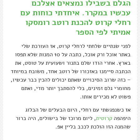
הגלם בשבילו נמצאים אצלכם
עכשיו במקרר. איחדתי כוחות עם
רחלי קרוט להכנת רוטב רומסקו
אמיתי לפי הספר
לפני שנתיים שלחתי לרחלי קרוט, אז העורכת שלי
באתר אוכל ורק אוכל, כתבה על 10 המנות שלא תפסו
בארץ. אחרי הודו שלם בתנור ושעועית על טוסט, את
הכתבה סיימנו באזכורו של רוטב אחד, משובח במיוחד
– כזה שרוב הסיכויים שאתם יכולים להכין כבר עכשיו,
מחומרי גלם זמינים, בלי להסתבך יותר מדי, ואתם
פשוט לא מכירים אותו.
אז כשנפגשתי עם רחלי, היום הבעלים של הבלוג
היפהפה
קרוטית
, ליום מרוכז של בישולים, היה ברור
שהמנה הזו הולכת לככב בליין אפ.