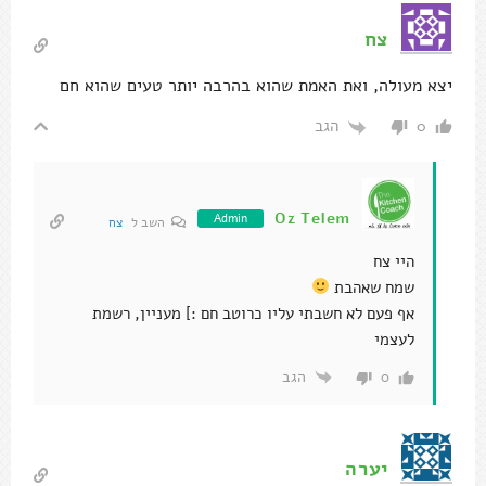
צח
יצא מעולה, ואת האמת שהוא בהרבה יותר טעים שהוא חם
הגב
0
Oz Telem
Admin
השב ל
צח
היי צח
שמח שאהבת
אף פעם לא חשבתי עליו כרוטב חם :] מעניין, רשמת
לעצמי
הגב
0
יערה