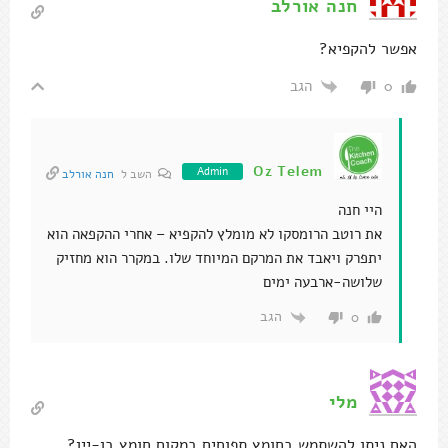
חנה אורלב
אפשר להקפיא?
הגב
0
Oz Telem
Admin
השב ל
חנה אורלב
היי חנה
את רוטב הרומסקו לא מומלץ להקפיא – אחרי ההקפאה הוא
יתפרק ויאבד את המרקם המיוחד שלו. במקרר הוא מחזיק
שלושה-ארבעה ימים
הגב
0
מלי
האם ניתן להשתמש בחומץ תפוחים במקום חומץ בן-יין?