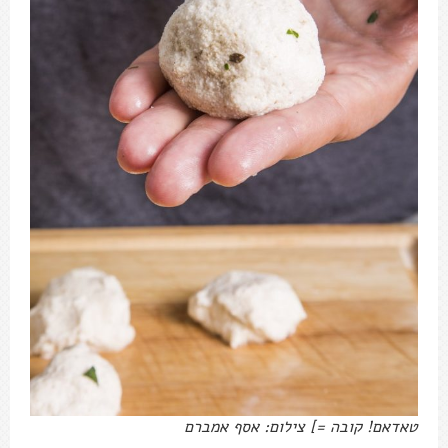
טאדאם! קובה =] צילום: אסף אמברם