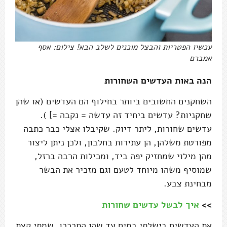
עכשיו הפטריות והבצל מוכנים לשלב הבא! צילום: אסף
אמברם
הנה באות העדשים השחורות
השחקנים החשובים ביותר בחילוף הם העדשים (או שהן
שחקניות? עדשים ביחיד זה עדשה = נקבה =] ).
עדשים שחורות, ליתר דיוק. שקיבלו אצלי כבר כתבה
מפורטת משלהן, הן עתירות בחלבון, ולכן ניתן ליצור
מהן מילוי שמחזיק יפה ביד, ומכילות הרבה ברזל,
שמוסיף משהו מיוחד לטעם וגם מזכיר את הבשר
מבחינת צבע.
>>
איך לבשל עדשים שחורות
את העדשים בישלתי במים עד שהן התרככו. שמתי קצת