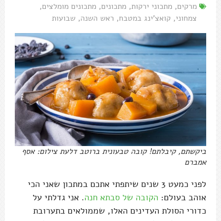
מרקים
,
מתכוני ירקות
,
מתכונים
,
מתכונים מומלצים
,
צמחוני
,
קואצ'ינג במטבח
,
ראש השנה
,
שבועות
ביקשתם, קיבלתם! קובה טבעונית ברוטב דלעת צילום: אסף
אמברם
לפני כמעט 3 שנים שיתפתי אתכם במתכון שאני הכי
אוהב בעולם:
הקובה של סבתא חנה
. אני גדלתי על
כדורי הסולת העדינים האלו, שממולאים בתערובת