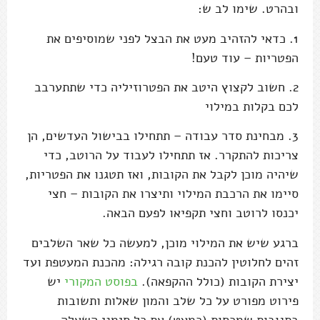
ובהרט. שימו לב ש:
1. כדאי להזהיב מעט את הבצל לפני שמוסיפים את
הפטריות – עוד טעם!
2. חשוב לקצוץ היטב את הפטרוזיליה כדי שתתערבב
לכם בקלות במילוי
3. מבחינת סדר עבודה – תתחילו בבישול העדשים, הן
צריכות להתקרר. אז תתחילו לעבוד על הרוטב, כדי
שיהיה מוכן לקבל את הקובות, ואז תטגנו את הפטריות,
סיימו את הרכבת המילוי ותיצרו את הקובות – חצי
יכנסו לרוטב וחצי תקפיאו לפעם הבאה.
ברגע שיש את המילוי מוכן, למעשה כל שאר השלבים
זהים לחלוטין להכנת קובה רגילה: מהכנת המעטפת ועד
יצירת הקובות (כולל ההקפאה).
בפוסט המקורי
יש
פירוט מפורט על כל שלב והמון שאלות ותשובות
בתגובות שמכסות (כמעט) את כל סימני השאלה