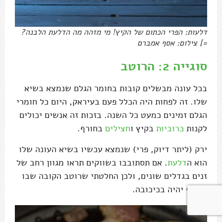
דלעות: הפרי הכתום של הקיץ! מי מזהה מה הדלעת הלבנה?
=] צילום: אסף אמברם
סוגייה 2: הרוטב
בכל עונה מבשלים קובות בחומר הגלם שנמצא בשיא
שלו. זה לפחות היה הכלל פעם בעיראק, היום כל חומרי
הגלם זמינים כמעט כל השנה. בזכות זה אנשים יכולים
לקנות
כרוביות
בקיץ ו
חצילים
בחורף.
ירק (ליתר דיוק, פרי) שנמצא עכשיו בשיא העונה שלו
הוא ה
דלעת
. אם תסתובבו בשווקים תראו מגוון רחב של
זנים בגדלים שונים, ולכן החלטתי שרוטב הקובה שבו
אשתף יהיה בכיכובה.