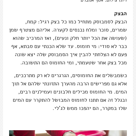
זית) צילום: אסף אמברם
הבצק
הבצק לסמבוסק מתחיל כמו כל בצק רגיל: קמח,
שמרים, סוכר ומלח נכנסים לקערה. אליהם מצטרף שמן
(שעושה את הכל יותר חלק ונעים), ואז המרכיב שהוא
כבר לא סודי: מי חומוס. עד שלא הכנתי עם סבתא, אף
פעם לא הצלחתי להבין איך הסמבוסק שלה יצא שונה
מכל בצק אחר שטעמתי, ומי החומוס הם התשובה.
כשמבשלים את החומוסים, הגרגרים לא רק מתרככים,
אלא גם מפרישים הרבה מהערך התזונתי שלהם אל תוך
המים. מי החומוס מכילים חלבונים ועמילנים רבים,
ובגלל זה אם תתנו לחומוס המבושל להתקרר עם המים
שלו במקרר, הם יהפכו ממש לג'לי.