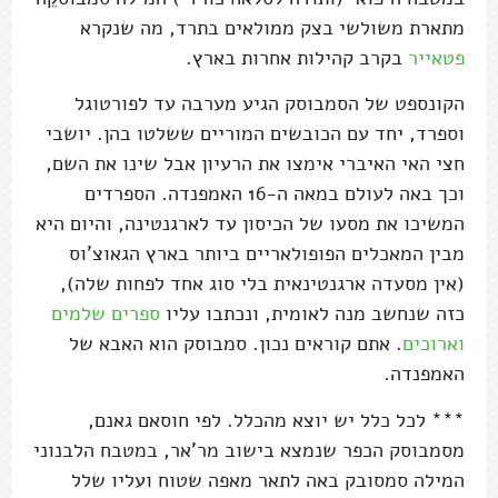
מתארת משולשי בצק ממולאים בתרד, מה שנקרא
פטאייר
בקרב קהילות אחרות בארץ.
הקונספט של הסמבוסק הגיע מערבה עד לפורטוגל
וספרד, יחד עם הכובשים המוריים ששלטו בהן. יושבי
חצי האי האיברי אימצו את הרעיון אבל שינו את השם,
וכך באה לעולם במאה ה-16 האמפנדה. הספרדים
המשיכו את מסעו של הכיסון עד לארגנטינה, והיום היא
מבין המאכלים הפופולאריים ביותר בארץ הגאוצ'וס
(אין מסעדה ארגנטינאית בלי סוג אחד לפחות שלה),
כזה שנחשב מנה לאומית, ונכתבו עליו
ספרים שלמים
וארוכים
. אתם קוראים נכון. סמבוסק הוא האבא של
האמפנדה.
*** לכל כלל יש יוצא מהכלל. לפי חוסאם גאנם,
מסמבוסק הכפר שנמצא בישוב מר'אר, במטבח הלבנוני
המילה סמסובק באה לתאר מאפה שטוח ועליו שלל