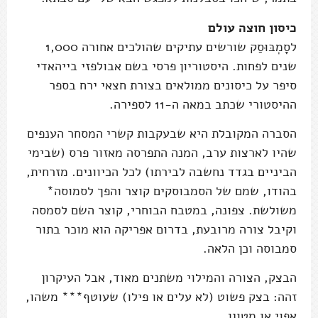
כיסון חוצה עולם
לסָמְבּוּסַק שורשים עתיקים שהולכים אחורה 1,000
שנים לפחות. היסטוריון פרסי בשם אבולפזי בייהאדי
סיפר על כיסונים ממולאים בצורת חצאי ירח בספר
ההיסטורי שכתב במאה ה-11 לספירה.
הסברה המקובלת היא שבעקבות קשרי המסחר הענפים
שהיו לארצות ערב, המנה התפרסה מאזור פרס (שבימי
הביניים בגדד נחשבה לבירתו) לכל הכיוונים. מזרחית,
בהודו, שמם של הסמבוסקים קוצר והפך לסמוסה*
משולשת. צפונה, במטבח הבוחרי, קוצר השם לסמסה
וקיבל צורה מרובעת, בדרום אפריקה הוא מוכר בתור
סמבוסה וכן הלאה.
הבצק, הצורה והמילוי משתנים מאוד, אבל העיקרון
זהה: בצק פשוט (לא עלים או פילו) שעוטף*** משהו,
אפוי או מטוגן.