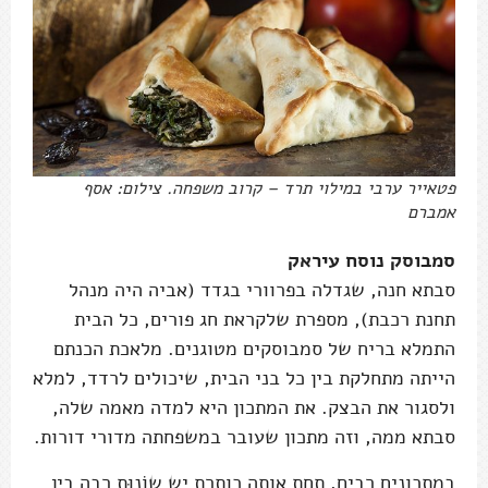
פטאייר ערבי במילוי תרד – קרוב משפחה. צילום: אסף
אמברם
סמבוסק נוסח עיראק
סבתא חנה, שגדלה בפרוורי בגדד (אביה היה מנהל
תחנת רכבת), מספרת שלקראת חג פורים, כל הבית
התמלא בריח של סמבוסקים מטוגנים. מלאכת הכנתם
הייתה מתחלקת בין כל בני הבית, שיכולים לרדד, למלא
ולסגור את הבצק. את המתכון היא למדה מאמה שלה,
סבתא ממה, וזה מתכון שעובר במשפחתה מדורי דורות.
במתכונים רבים, תחת אותה כותרת יש שוֹנוּת רבה בין