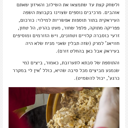
ולשחק קצת עד שתמצאו את השילוב והאיזון שאתם
אוהבים. מרכיבים נוספים שצוינו בקבוצת השפה
העיראקית בתור תוספות אפשריות למילוי: כורכום,
פפריקה מתוקה, פלפל שחור, מעט בהרט, הל טחון,
זרעי כוסברה קלויים וטחונים, ויש הזורמים ומוסיפים
חוויאג' למרק (שזה תבלין שאני מניח שלא היה
בעיראק אבל כאן בהחלט זורם).
והתוספת של סבתא לתערובת, כאמור, ביצים (מי
שנמנע מביצים מכל סיבה שהיא, כולל 'אין לי במקרר
כרגע', יכול להשמיט).