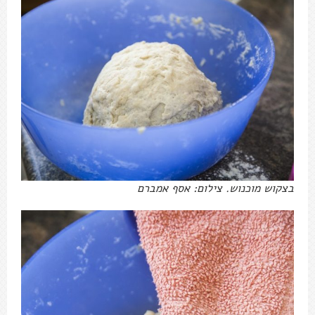
בצקוש מוכנוש. צילום: אסף אמברם