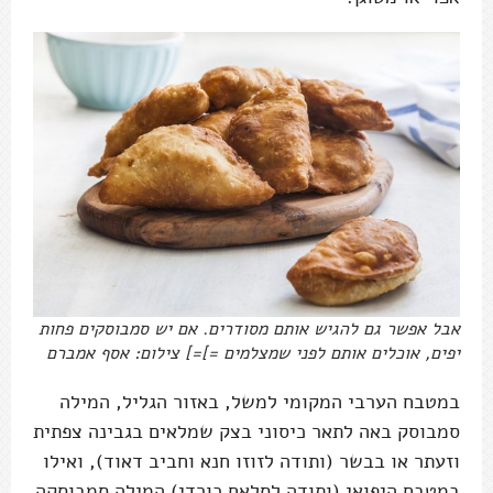
אבל אפשר גם להגיש אותם מסודרים. אם יש סמבוסקים פחות
יפים, אוכלים אותם לפני שמצלמים =]=] צילום: אסף אמברם
במטבח הערבי המקומי למשל, באזור הגליל, המילה
סמבוסק באה לתאר כיסוני בצק שמלאים בגבינה צפתית
וזעתר או בבשר (ותודה לזוזו חנא וחביב דאוד), ואילו
במטבח היפואי (ותודה לסלאח כורדי) המילה סמבוסקֵה