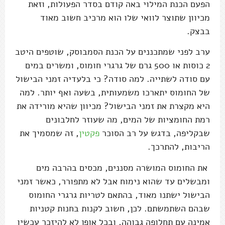
הפעם הכנת המילוי באה קודם בסדר הפעולות, וזאת
מכיוון שתוצר לוואי שלו הוא מרכיב חשוב מאוד
בבצק.
ערב לפני שמתכננים על הכנת הסמבוסק, שוטפים היטב
2 כוסות או 500 גרם של גרגרי חומוס, ומשרים במים
עם סודה לשתייה. למה סודה? כי בלעדיה זמני הבישול
של החומוס יתארכו משמעותית, בשעה ואף יותר. למה
היא מקצרת את זמני הבישול? מכיוון שהיא מורידה את
רמת החומציות של המים, מה שעוזר לחלבונים
שבקליפה, בדגש על רב הסוכר
פקטין
, זה שמסמיך את
הריבות, להתרכך.
את החומוס המושרה מסננים, מכסים בהרבה מים
ומבשלים עד שהוא נימוח אבל לא מתפורר, כאשר זמני
הבישול ישתנו מאוד, בהתאם לטריות גרגרי החומוס
שבהם השתמשתם. לכן, חשוב לקנות בחנות קטניות
אמינה עם תחלופה גבוהה, ובכל אופן לא להיזכר עכשיו