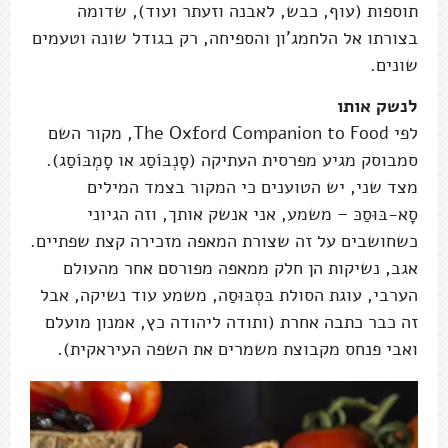
תוספות (עוף, כבש, לאבנה וזעתר ועוד), שדומה
בצורתו אל הלחמג'ון והספיחה, רק בגודל שונה וטעמים
שונים.
לנשק אותו
לפי The Oxford Companion to Food, מקור השם
סמבוסק מגיע מפרסית העתיקה (סָנְבּוֹסַג או סָמְבּוֹסַג).
מצד שני, יש הטוענים כי המקור בצמד המילים
סָא-בּוּסַכּ – משמע, אני אנשק אותך, וזה הגיוני
כשחושבים על זה שצורת המאפה מזכירה קצת שפתיים.
אגב, נשיקות הן חלק ממאפה מפורסם אחר מהעולם
הערבי, עוגת הסולת בּסְבּוּסַה, משמע עוד נשיקה, אבל
זה כבר כתבה אחרת (ותודה ליהודה כץ, אמנון מועלם
ואבי פנחס מקבוצת משמרים את השפה העיראקית).