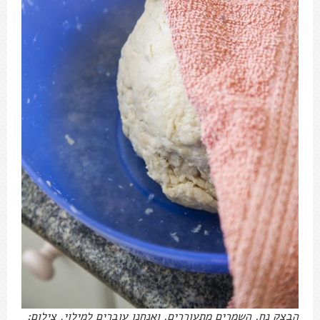
הבצק נח, השמרים מתעוררים, ואנחנו עוברים למילוי. צילום: