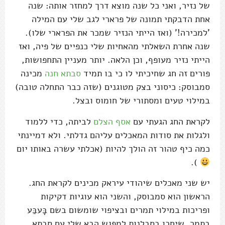
של נזיר, ואני כל שנה מוצא דרך למחזר אותה: שנה
אחת הדבקתי תמונה של פרארי לגב שלי עם המילה
'למכירה!' (ואז הייתי הנזיר שמכר את הפרארי שלו).
שנה אחרת השאלתי מהאחיות שלי כנפיים של פיה, ואז
הייתי נזיר מעופף, וכן הלאה. יותר מעניין התחפושות,
פורים זה חג שחיכיתי לו כי בו תמיד
סבתא חנה
מכינה
סמבוסק: כיסוני בצק מטוגנים (שזה כבר התחלה טובה)
במילוי טעים ומסתורי של חומוס ובצל.
לקראת החג הגעתי עם
אסף הצלם
לביתה, כדי ללמוד
ולגלות את סודות המאכלים עליהם גדלתי. ולא דמיינתי
כמה כיף טהור זה הולך להיות (אכלתי עשרה באותו יום
).
יש שני מאכלים שיהודי עיראק מכינים לקראת החג.
הראשון הוא סמבוסק, והשני הוא עוגיות דקיקות
ופריכות במילוי תמרים ובציפוי שומשום בשם בָּעבַּע
בתמר, שיחכו בסבלנות למפגש הבא שלי עם סבתא.