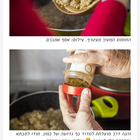
החומוס המעוך מצטרף. צילום: אסף אמברם
והנה דרך מוצלחת למדוד כף גדושה של כמון. תודו לסבתא