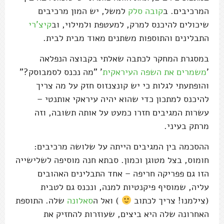
המרכיבים. ב
קובה סלק
למשל, יש המון מרכיבים
שיכולים להיכנס למרק, למעטפת ולמילוי, וב
קיצ'רי
התבלינים והתוספות משתנים מאוד מבית לבית.
במסגרת המחקר לכתבה שאלתי בקבוצה הנפלאה
'
משמרים את השפה העיראקית
' "מה נכנס לסמבוסק?"
והופתעתי לגלות כי יש קונצנזוס חזק על מה צריך
להיכנס למתכון כדי שהוא יהיה עיראקי אותנטי –
עשרות המגיבים חזרו כמעט על אותה תשובה, וזה
מרתק בעיני.
ההסכמה בין המגיבים הייתה על שלושה מרכיבים:
חומוס, בצל מטוגן וכמון. סבתא חנה מוסיפה לשלישייה
הזו גם פפריקה חריפה – אחד התבלינים האהובים
עליה, שמוסיף פיקנטיות למנה, ונכנס גם לטבית
(צילמנו! צריך לכתוב
) ואל ה
סאלונה
שלה. התוספת
האחרונה שלה היא ביצים, שעוזרות להחזיק את