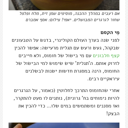
אם רעבים במהלך ההכנה, מוסיפים שמן זית, מלח ופלפל
שחור לגרגרים המבושלים. יאמי! צילום: אסף אמברם
מֶי הקסם
לפני שנה בערך העולם הקולינרי, בדגש על הטבעונים
שבקהל, געש ורעש עם תגלית מרעישה: אפשר להכין
קצף חלבונים
עם מי בישול של חומוס, ולא חייבים
לזרוק אותם. ה'תגלית' שיש שימוש למי הבישול של
החומוס, הינה במסגרת חדשות ישנות לבשלנים
עיראקיים רבים.
אחרי שהחומוס התרכך לחלוטין (כאמור, על הגרגרים
להיות נימוחים בח' גרונית), נותנים לו מעט להתקרר,
ואז מסננים ומשתמשים במים שלו… כדי להכין את
הבצק!