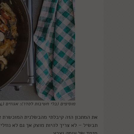
מוסיפים (בלי חשיבות לסדר): אגוזים (4 סוגים ומעלה זה נחמד) צילום: אסף אמברם
את המתכון הזה קיבלתי מהבשלנית המוכשרת איל
תבשיל – לא צריך להיות מוצק אך גם לא נוזלי
מימד של עומק וצבע.