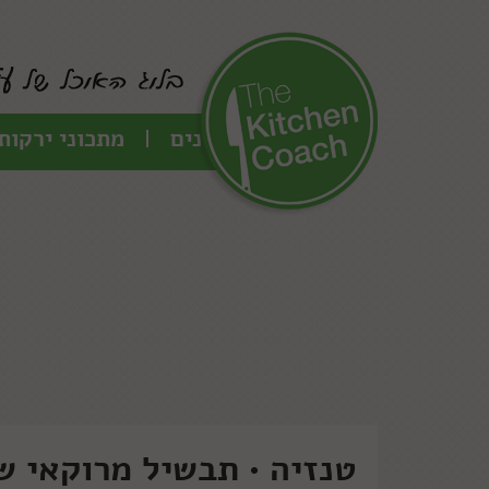
כל המתכונים
מתכוני ירקות
טנזיה • תבשיל מרוקאי ש