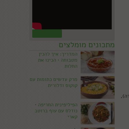
קראו עוד »
מתכונים מומלצים
המדריך: איך להכין
מטבוחה • הכינו את
החלות
מרק עדשים כתומות עם
קוקוס ודלורית
ה),
הפיליפינית החריפה •
נודלס עם עוף ברוטב
קארי