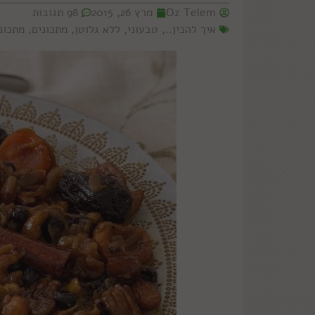
Oz Telem
מרץ 26, 2015
98 תגובות
איך להכין..
,
טבעוני
,
ללא גלוטן
,
מתכונים
,
מתכונ