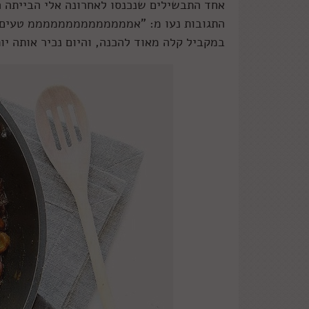
אחד התבשילים שנכנסו לאחרונה אלי הבייתה ה
התגובות נעו מ: "אממממממממממממממ טעים" ל
במקביל קלה מאוד להכנה, והיום נכיר אותה יות