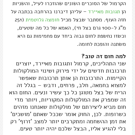
הקרמול של הסוכרים השונים שהוזכרו לעיל, והשניות
הן
תגובות מאיירד
– עליהן דיברנו בהרחבה בכתבה על
חזה העוף. מסתבר שבצל מכיל
חומצה גלוטמית
(251
מ”ג ל-100 גרם בצל חי), האמא של כל מה שטעים,
וכשזו נחשפת לחום גבוה ביחד עם פחמימות גם היא
משתנה והופכת לחומה.
למה חום זה טוב?
שני התהליכים, קרמול ותגובות מאיירד, יוצרים
תרכובות חדשים על ידי פירוק ושינוי המולקולות
הקיימות. התרכובות הן אותן תרכובות שאפשר
למצוא בחמאה, חלב, פרחים, ודבש – בגלל זה
הריח של בצל מטוגן כל כך עשיר ונעים. החום הוא
זה שמפרק את המולקולות המקוריות, ויותר מדי
חום מביא ליצירתם של מולקולות שאנחנו מזהים
כשרופות. לכן, החוק אומר שככל שאתם 'מושכים'
את זמן ההשחמה ומתקרבים יותר למצב 'זרוף' רק
בלי להגיע אליו, הבצל שלכם יהיה יותר טעים.