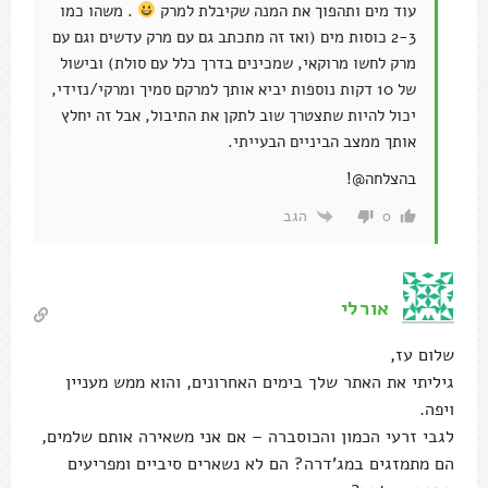
עוד מים ותהפוך את המנה שקיבלת למרק
. משהו כמו
2-3 כוסות מים (ואז זה מתכתב גם עם מרק עדשים וגם עם
מרק לחשו מרוקאי, שמכינים בדרך כלל עם סולת) ובישול
של 10 דקות נוספות יביא אותך למרקם סמיך ומרקי/נזידי,
יכול להיות שתצטרך שוב לתקן את התיבול, אבל זה יחלץ
אותך ממצב הביניים הבעייתי.
בהצלחה@!
הגב
0
אורלי
שלום עז,
גיליתי את האתר שלך בימים האחרונים, והוא ממש מעניין
ויפה.
לגבי זרעי הכמון והכוסברה – אם אני משאירה אותם שלמים,
הם מתמזגים במג'דרה? הם לא נשארים סיביים ומפריעים