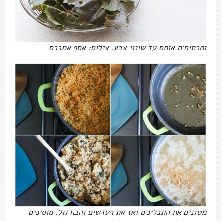
ומרתיחים אותם עד שינוי צבע. צילום: אסף אמברם
מטגנים את התבלינים ואז את העדשים והבורגול. מוסיפים