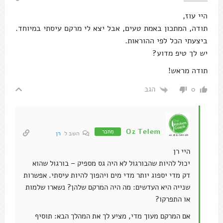
היי עוז,
תודה, המתכון באמת טעים, אבל יצא לי מרקם עיסתי במיוחד.
ביצעתי הכל לפי ההוראות.
יש לך טיפ מדוע?
תודה מראש!
הגב
0
Oz Telem
מחבר
השב ל
רן
היי רן
יכול להיות שהבורגול לא היה גס מספיק – בורגול שהוא
דק מדי יספוג יותר מדי מים ויהפוך להיות עיסתי. אפשרות
שנייה היא העדשים: מה היה המרקם שלהן? נשארו שלמות
או התפרקו?
אם המרקם מעוך מדי, מציע לך את המהלך הבא: תוסיף