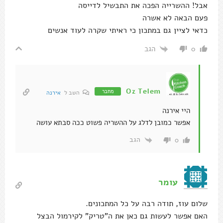
אבל! ההשרייה הפכה את התבשיל לדייסה
פעם הבאה לא אשרה
כדאי לציין גם במתכון כי ראיתי שקרה לעוד אנשים
הגב
0
Oz Telem
מחבר
השב ל
אירנה
היי אירנה
אפשר כמובן לדלג על ההשריה פשוט ככה סבתא עושה
הגב
0
עומר
שלום עוז, תודה רבה על כל המתכונים.
האם אפשר לעשות גם כאן את ה"טריק" לקירמול הבצל