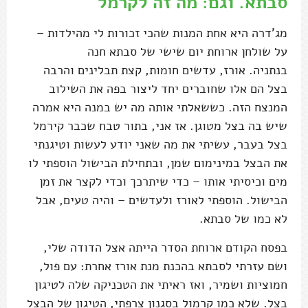
סבתא. וגם: מה זה לקרמל
מג'דרה היא אחת המנות שהכי זכורות לי מהילדות –
על שולחן ארוחת יום שישי של סבתא חנה
בנתניה. אורז, עדשים חומות, קצת תבלינים והרבה
בצל הם אלו שחוברים יחד ליצור בפה את השילוב
המנצח הזה. כששאלתי אותה מה יש במנה היא אמרה
שיש בה בצל מטוגן. אז אני, בתור טבח שכבר קירמל
בצל בעבר, עשיתי את מה שאני יודע לעשות וטיגנתי
את הבצל במינימום שמן, ובתחילת הבישול הוספתי לו
מים וכיסיתי אותו – כדי שיתרכך וכדי לקצר את זמן
הבישול. הוספתי לאורז ולעדשים – והיה טעים, אבל
לא כמו של סבתא.
בפסח הקודם ארוחת הסדר הייתה אצל הדודה שלי,
ושם עזרתי לסבתא בהכנת מנת אורז אחרת: עם פול,
חמוציות ושמיר, ואז ראיתי את הטכניקה שלה לטיגון
בצל. שלא כמו קרמול בסגנון צרפתי, הטיגון של הבצל