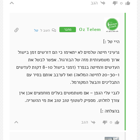
הגב
0
Oz Telem
מחבר
השב ל
טל
היי טל :]
גרעיני חיטה שלמים לא יתאימו כי הם דורשים זמן בישול
ארוך משמעותית מזה של הבורגול. אפשר לבשל את
העדשים והחיטה בנפרד (זמני בישול 8-10 דקות לעדשים
ו-20-30 לחיטה המלאה) ואז לערבב אותם בסיר עם
התבלינים והבצל המקורמל.
לגבי עלי הגפן – אם משתמשים בעלים מוחמצים אכן אין
צורך לחלוט. מספיק לשטוף טוב טוב את מי ההשריה.
בהצלחה :]
הגב
0