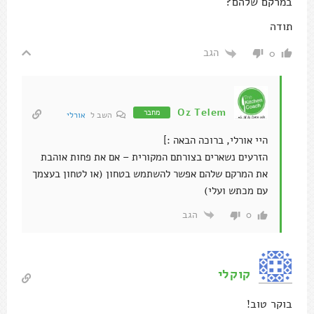
במרקם שלהם?
תודה
הגב
0
Oz Telem
מחבר
השב ל
אורלי
היי אורלי, ברוכה הבאה :]
הזרעים נשארים בצורתם המקורית – אם את פחות אוהבת
את המרקם שלהם אפשר להשתמש בטחון (או לטחון בעצמך
עם מכתש ועלי)
הגב
0
קוקלי
בוקר טוב!