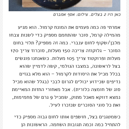
כאן היו 2 בצלים. צילום: אסף אמברם
אמרתי פה כמה פעמים את המונח קרמול. הוא מגיע
מהמילה קרמל, סוכר שהתחמם מספיק כדי לשנות צבחו
מלבן/שקוף לחום ענברי. כמה זה מספיק? תלוי בחום
הסוכר – גלוקוזה צריכה 150 מעלות, סוכרוז צריך 170
מעלות ופרוקטוז צריך 105 מעלות. כשאנחנו פוגשים
בצל לראשונה, במצבו הגולמי, קשה לדמיין שהוא
בכלל מכיל את היסודות לקרמול – הוא מלא בגזים
נדיפים שכידוע יכולים לגרום לבכי (בגלל שהוא מכיל
סוג של חומצה כלורית). אבל מאחורי החזות המאיימת
נמצא דווקא מאכל מתוק, שמכיל 9 גרם של פחמימות,
ואת כל סוגי הסוכרים שנזכרו לעיל.
כשמטגנים בצל, חושפים אותו לחום גבוה מספיק כדי
להתחיל כמה וכמה תגובות השחמה. הראשונות הן