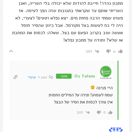
מתכון נהדר! חייבת להודות שלא יכולה בלי השריה, ואכן
השריתי אותם עד שקראתי בתגובות שזה הפך לעיסה. אז
פשוט שמתי הרבה פחות מים. יצא נפלא וטעים! לצערי, לא
היה לי כח לעשות בצל מקורמל. אבל כיוון שהסיר חוסל
אעשה שוב בקרוב הפעם עם בצל. שאלה: לכסות את המחבת
או שלא? ותודה על מתכון נפלא!
הגב
0
Oz Telem
מחבר
השב ל
קוקלי
היי פנינה
שמח לשמוע! תודה על המילים החמות
אין צורך לכסות את הסיר של הבצל
הגב
0