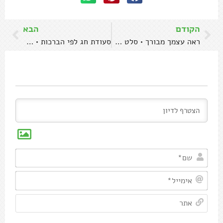
הקודם
הבא
ראה עצמך מבורך • סלט לוביה, רימונים ותמרים
סעודת חג לפי הברכות • 4 מתכונים לראש השנה
שם*
אימיי
אתר