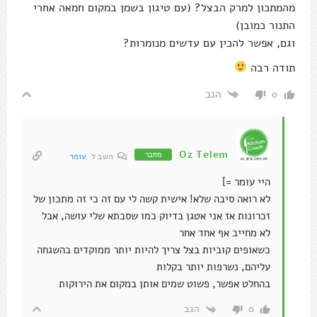
מהמתכון למרק הבצל? (עם טיגון בשמן במקום חמאה אחרי
התנור כמובן)
וגם, אפשר להכין עם עדשים מנומרות?
תודה רבה
הגב
0
Oz Telem
מחבר
השב ל
עומר
היי עומר =]
לא רואה סיבה שלא! אישית קשה לי עם זה כי זה מתכון של
זכרונות אז אני אטגן בדיוק כמו שסבתא שלי עושה, אבל
לא מחייב אף אחד אחר
כשאופים קוביות בצל צריך להיות יותר ממוקדים בהשגחה
עליהם, נשרפות יותר בקלות
בהחלט אפשר, פשוט שמים אותן במקום את הירוקות
הגב
0