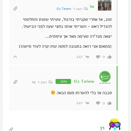
טל
השב ל
Oz Telem
טוב, אז אחרי שקניתי בורגול, עשיתי שטות והחלטתי
להגדיל ראש – השריתי אותו כחצי שעה לפני הבישול.
יצאה מגד'רה טעימה מאד אך עיסתית…
(פתאום אני רואה בתגובה למטה שזה קרה לעוד מישהו)
הגב
0
Oz Telem
מחבר
השב ל
טל
סבבה אז בלי להשרות פעם הבאה
הגב
0
רן