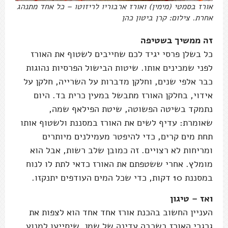
אורז בסמטי (מימין) ואורז ארבוריו לריזוטו – כל אחד מתנהג
אחרת. צילום: קרן ביטון כהן
זה ממשיך בשטיפה
כל בשלן פרסי יגיד לכם שחייבים לשטוף את האורז
לפני שמכינים אותו. שיטות הבישול הפרסיות נהוגות
כבר אלפי שנים, וחלקן מדברות על השרייה, חלקן על
אידוי, בחלקן האורז מתבשל במעין כרית בד. היום
נתמקד בשיטה הפשוטה, שיטת הפילאף שמה,
שאומרת: עדיף לשים את האורז במסננת ולשטוף אותו
תחת מים קרים, כדי להיפטר מעמילנים מיותרים
ומריחות לא רצויים. זה כמובן שלב רשות, אבל הוא
מומלץ. אחרי ששטפתם את האורז כדאי לתת לו לנוח
במסננת 10 דקות, כדי שכל המים העודפים יתנקזו.
ואז – טיגון
העניין החשוב בהכנת אורז אחד אחד הוא לצפות את
גרגרי האורז בשכבה עדינה של שמן, שיסייעו למנוע