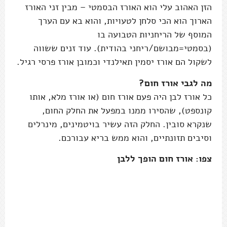
הזן האהוב עלי הוא האורז הבסמטי – מבין זני האורז
הארוך הוא הכי סלחן לטעויות, והוא בא עם הערך
המוסף של הריחניות הטבועה בו
(בסמטי=מבושם/ריחני בהודית). עוד זנים ששווה
לשקול הם אורז יסמין תאילנדי וכמובן אורז פרסי רגיל.
מה לגבי אורז חום?
כל אורז לבן היה פעם אורז חום (או אורז מלא, אותו
קונספט), שהסירו ממנו במפעל את החלק החום,
שנקרא סובין. החלק הזה עשיר בויטמינים, מינרלים
וסיבים תזונתיים, והוא ממש בריא עבורכם.
צפו: אורז חום הופך ללבן