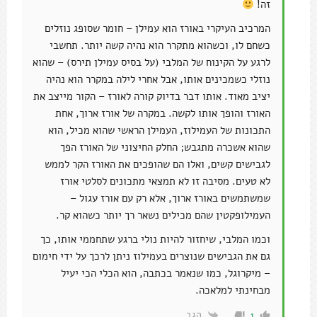
זה!
המרכיב העיקרי באורז הוא עמילן – חומר שסופג נוזלים
כשחם לו, וכשהוא מתקרר הוא נהיה קשה יותר. תחשבי
לרגע על הקינוח של המלבי (על בסיס עמילן תירס) – שהוא
נוזלי כשמכינים אותו, אבל אחרי לילה במקרר הוא נהיה
יציב מאוד. אותו דבר בדיוק קורה לאורז – הקור מייצב את
האורז והופך אותו לקשה. במקרה של אורז ארוך, אחת
התכונות של העמילוז, העמילן הראשי שהוא מכיל, הוא
שהוא אשכרה מתגבש; החלק החיצוני של האורז הפך
לגבישים קשים, ואלו הם שהופכים את האורז הקר לממש
לא טעים. מסיבה זו לא תמצאי מתכונים לסלטי אורז
שמשתמשים באורז ארוך, אלא רק עם אורז עגול –
העמילופקטין שהם מכילים נשאר רך יותר כשהוא קר.
וכמו המלבי, שיחזור להיות נולי ברגע שתחממי אותו, כך
גם את הגבישים שנוצרים בעמילוז ניתן לרכך על ידי חימום
– מיקרוגל, כמו שנאמר בכתבה, הוא הכלי הכי יעיל
מבחינתי למלאכה.
הגב
1