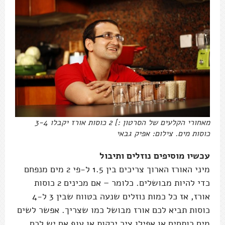
מאחורי הקלעים של הסרטון :] 2 כוסות אורז יקבלו 3-4
כוסות מים. צילום: אפיק גבאי
עכשיו מוסיפים נוזלים ותיבול
מיני האורז הארוך צריכים בין 1.5 ל-פי 2 מים מנפחם
כדי להיות מבושלים. כלומר – אם מכינים 2 כוסות
אורז, אז כל כמות נוזלים שנעה בטווח שבין 3 ל-4
כוסות תביא לכם אורז מבושל כמו שצריך. אפשר לשים
מים רותחים או אפילו ציר ירקות או עוף אם יש לכם