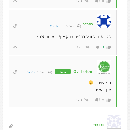
הגב
0
צפריר
השב ל
Oz Telem
זה בסדר לתבל בכפית מרק עוף במקום מלח?
הגב
1
Oz Telem
מחבר
השב ל
צפריר
היי צפריר
אין בעייה
הגב
0
מוטי