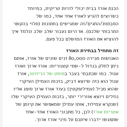
הכנת אורז בבית יכולי להיות טריקית, במיוחד
כשרוצים להגיע לאורז אחד אחד, כמו של
הסבתות/החגים/זה שמגישים בחתונות (תלוי בהקשר
התרבותי שלכם). אז היום נעבור שלב שלב ונלמד איך
להוציא את האורז המושלם בכל פעם.
זה מתחיל בבחירת האורז
האנושות מכירה 80,000 זנים שונים של אורז, אותם
ניתן לחלק בגדול ל-שתי קטגוריות: אורז ארוך ואורז
עגול. כמו שכתבתי בעבר ב
פוסט של הריזוטו
, אורז
עגול הוא כזה שיוצא דביק, בזכות העמילן העיקרי
שהוא מכיל (עמילופקטין) בעוד אורז ארוך סופג אליו
נוזלים ויוצא אוורירי יותר, בזכות העמילן העיקרי שלו
(שנקרא עמילוז, אותו עמילן שמאפשר את קיומן של
אטריות אורז
) לכן, כל מתכוני האורז אחד-אחד
שתפגשו ידברו איתכם על מיני אורז ארוך.