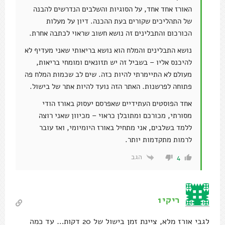
האורז אחד אחד, על הסוגיות והשלבים הנדרשים להבנה
של התהליכים שקורים בעת ההכנה. דיון על מעלות
הכורכום והתבלינים זה נושא חשוב שראוי לכתבה אחרת.
נושא התבלינים והמלח הוא נושא בריאותי שאני מעדיף לא
להיכנס אליו – בשביל זה יש תזונאים ומומחי בריאות,
מעולם לא התיימרתי להיות כזה. שים לב שכמות המלח פה
פתוחה לפרשנות. האתר הזה נועד להיות אתר של בישול.
אחד הפוסטים העתידיים שאפרסם יעסוק באורז הודי
מסורתי, מכורכם ומתובלן כראוי – מכיוון שאני רוצה
ללמד בשלבים, אני מתחיל באורז היומיומי, ואז עובר
לרמות מתקדמות יותר.
הגב
4
ריקי1
לגבי אורז מלא, ציינת זמן בישול של 20 דקות… עד כמה