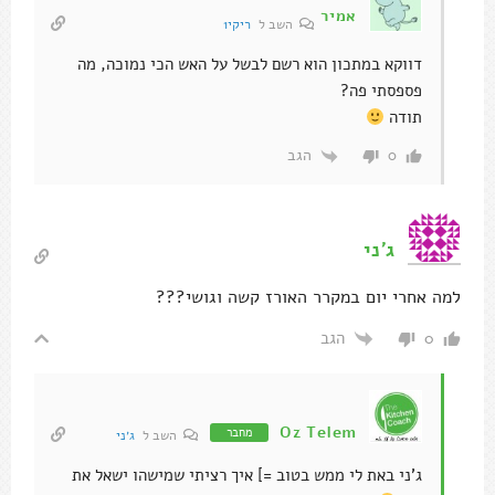
אמיר
השב ל
ריקי1
דווקא במתכון הוא רשם לבשל על האש הכי נמוכה, מה
פספסתי פה?
תודה
הגב
0
ג׳ני
למה אחרי יום במקרר האורז קשה וגושי???
הגב
0
Oz Telem
מחבר
השב ל
ג׳ני
ג'ני באת לי ממש בטוב =] איך רציתי שמישהו ישאל את