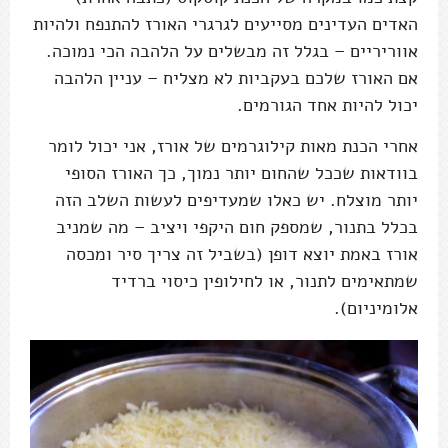
האדים העדינים מסייעים לגרגרי האורז להתנפח ולהיות
אווריריים – בגלל זה מבשלים על הלהבה הכי נמוכה.
אם האורז שלכם בעקביות לא מצליח – עניין הלהבה
יכול להיות אחד הגורמים.
אחרי הכנת מאות קילוגרמים של אורז, אני יכול לומר
בוודאות שככל שהחום יותר נמוך, כך האורז הסופי
יותר מוצלח. יש כאלו שמעדיפים לעשות השלב הזה
בכלל בתנור, שמספק חום היקפי ויציב – מה שמניב
אורז באמת יוצא דופן (בשביל זה צריך סיר ומכסה
שמתאימים לתנור, או לחילופין כיסוי ברדיד
אלומיניום).