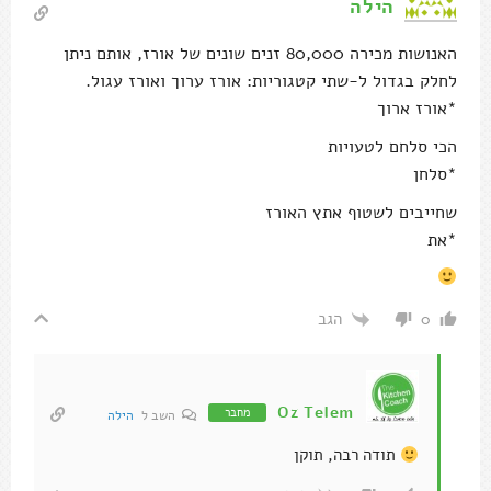
הילה
האנושות מכירה 80,000 זנים שונים של אורז, אותם ניתן
לחלק בגדול ל-שתי קטגוריות: אורז ערוך ואורז עגול.
*אורז ארוך
הכי סלחם לטעויות
*סלחן
שחייבים לשטוף אתץ האורז
*את
הגב
0
Oz Telem
מחבר
השב ל
הילה
תודה רבה, תוקן