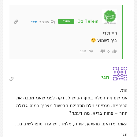
Oz Telem
מחבר
השב ל
ולדי
היי ולדי
כיף לשמוע
הגב
0
חגי
עוז,
אני שם את המלח בסוף הבישול, דקה לפני שאני מכבה את
הכיריים. מנסיוני מלח מתחילת הבישול מצריך כמות גדולה
יותר – פחות בריא. מה דעתך?
האתר מדהים, מושקע, שווה, מלמד, יש עוד סופרלטיבים…
חגי