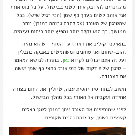
מהגרגרים להידבק אחד לשני בבישול. על כל כוס אורז
אני אוהב לשים בערך כף שמן (הכי רגיל שיש). ככל
שהטיגון של האורז (על להבה גבוהה כמובן) יותר
ממושך, כך הוא נקלה יותר ומפיץ יותר ריחות נעימים.
בתאילנד קולים את האורז עד הסוף – שהוא נהיה
זהוב-שחום ואז טוחנים ומשתמשים באבקה כתבלין –
ועל זה אתם יכולים לקרוא
כאן
. בחזרה לנושא המאמר
– טיגון של 2 דקות של כוס אורז בחצי כף שמן יעשה
את העבודה.
חשוב לבחור סיר יחסית עבה, שיוליך את החום בצורה
אחידה ועקבית אל האורז בכל מהלך הבישול.
לפני שמוסיפים את האורז ניתן כמובן לטגן בצלים
קצוצים בשמן, עד שהם נהיים שקופים.