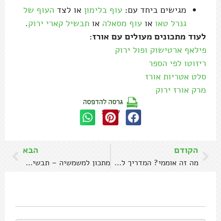
מגישים ביחד עם:
עוף בלימון
או לצד
העוף של
גנרל טאו
או
עוף מסאלה
או
תבשיל קארי ירוק
.
לעוד מתכונים מעולים עם אורז:
פילאף ארטישוק ופול ירוק
ריזוטו לפי הספר
סלט אטריות אורז
מרק אורז ירוק
שתפו:
הקודם
הבא
מה זה אוממי? המדריך לשימוש בטעם החמישי
מתכון למשמשיה – תבשיל בקר במשמשים ודלעת