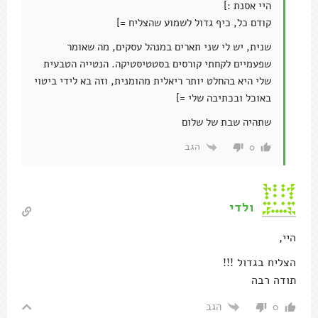
היי אסנת :]
קודם כל, כיף גדול לשמוע שהצליח =]
שנית, יש לי שני תארים במנהל עסקים, מה שאומר
שפעמיים לקחתי קורסים בסטטיסטיקה. הנטייה הטבעית
שלי היא בהחלט יותר ריאלית מהומנית, וזה בא לידי ביטוי
באוכל ובכתיבה שלי =]
שתהיה שבת של שלום
הגב
0
ולדי
היי,
הצליח בגדול !!!
תודה רבה
הגב
0