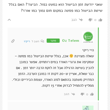
שאני יודעת זמן הבישול הוא כמעט כפול. הכיצד? האם בגלל
שיטת הבישול כמו פסטה במקום חום נמוך כמו אורז?
הגב
0
Oz Telem
מחבר
השב ל
ריקי1
היי ריקי
שאלה מצוינת
אכן, בגלל שיטת הבישול כמו פסטה –
שמקיפה את גרגרי האורז במים רותחים. אפשר כמובן
להכין בשיטה הרגילה אבל זה לוקח הרבה יותר זמן . אם
כבר שאלת, אציין ש-20 דקות זו כמובן הערכה. הזמן
המדויק משתנה בהתאם לסוג האורז, עצמת הכיריים וכולי.
ממליץ להתחיל לבדוק אחרי 15 דקות.
הגב
0