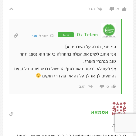
הגב
0
Oz Telem
מחבר
השב ל
חגי
היי חגי, תודה על השבחים =]
אני אוהב לשים את המלח בהתחלה כי אז הוא נספג יותר
טוב בגרגרי האורז.
אף פעם לא בדקתי האם בסוף הבישול נדרש פחות מלח, אם
זה טעים לך אז לך על זה אין פה הרי חוקים
הגב
0
אסמאא
היי עוז,
דרך מצויינת שאני משתמשת בה כבר שנתיים שיטה בעצם