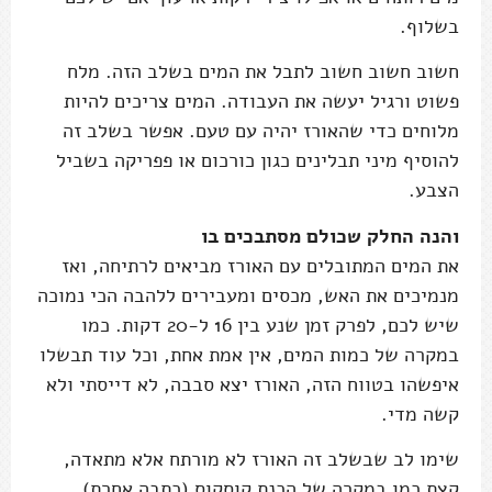
בשלוף.
חשוב חשוב חשוב לתבל את המים בשלב הזה. מלח
פשוט ורגיל יעשה את העבודה. המים צריכים להיות
מלוחים כדי שהאורז יהיה עם טעם. אפשר בשלב זה
להוסיף מיני תבלינים כגון כורכום או פפריקה בשביל
הצבע.
והנה החלק שכולם מסתבכים בו
את המים המתובלים עם האורז מביאים לרתיחה, ואז
מנמיכים את האש, מכסים ומעבירים ללהבה הכי נמוכה
שיש לכם, לפרק זמן שנע בין 16 ל-20 דקות. כמו
במקרה של כמות המים, אין אמת אחת, וכל עוד תבשלו
איפשהו בטווח הזה, האורז יצא סבבה, לא דייסתי ולא
קשה מדי.
שימו לב שבשלב זה האורז לא מורתח אלא מתאדה,
קצת כמו במקרה של הכנת קוסקוס (כתבה אחרת)