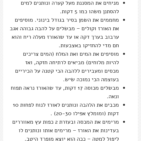
מניחים את המסננת מעל קערה ונותנים למים
להסתנן משהו כמו 5 דקות.
מחממים את השמן בסיר בגודל בינוני. מוסיפים
את האורז וקולים – מבשלים על להבה גבוהה אגב
ערבוב בערך דקה או עד שהאורז מעלה ריח והוא
חם מדי להחזיקו באצבעות.
מוסיפים את המים ואת המלח (המים צריכים
להיות מלוחים) מביאים לרתיחה חזקה, ואז
מכסים ומעבירים ללהבה הכי קטנה על הכיריים
בעוצמה הכי נמוכה שיש.
מבשלים מכוסה 17 דקות, עד שהאורז נראה תפוח
ונאה.
מכבים את הלהבה ונותנים לאורז לנוח לפחות 10
דקות (ומומלץ אפילו 20-30) .
מרימים את המכסה ובעזרת 2 כפות עץ מאווררים
בעדינות את האורז – מרימים אותו ונותנים לו
ליפול למטה – ככה הוא יוצא מופרד היטב.