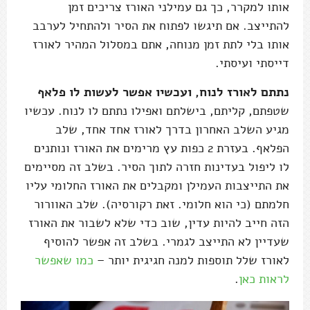
אותו למקרר, כך גם עמילני האורז צריכים זמן
להתייצב. אם תיגשו לפתוח את הסיר ולהתחיל לערבב
אותו בלי לתת זמן מנוחה, אתם במסלול המהיר לאורז
דייסתי ועיסתי.
נתתם לאורז לנוח, ועכשיו אפשר לעשות לו פלאף
שטפתם, קליתם, בישלתם ואפילו נתתם לו לנוח. עכשיו
מגיע השלב האחרון בדרך לאורז אחד אחד, שלב
הפלאף. בעזרת 2 כפות עץ מרימים את האורז ונותנים
לו ליפול בעדינות חזרה לתוך הסיר. בשלב זה מסיימים
את התייצבות העמילן ומקבלים את האורז החלומי עליו
חלמתם (כי הוא חלומי. זאת רקורסיה). שלב האוורור
הזה חייב להיות עדין, שוב כדי שלא לשבור את האורז
שעדיין לא התייצב לגמרי. בשלב זה אפשר להוסיף
לאורז שלל תוספות למנה חגיגית יותר –
כמו שאפשר
לראות כאן
.