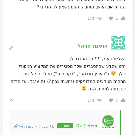
סגרתי את האש, ומחכה. האם נשמע לך הגיוני?
הגב
0
אוסנת הראל
הצליח בענק !!!! כל הכבוד לך.
ורק שתדע שההסברים שלך מסגירים את המקצוע המקורי
שלך
("באופן מובהק", "רקורסיה") ואולי בגלל שהנך
מתחום המדעים המדוייקים (נחשתי נכון?) זה עובד. אז תודה
שנכנסת לתחום הזה
הגב
0
Oz Telem
מחבר
השב ל
אוסנת הראל