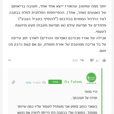
יותר ממה שחשוב שהאורז ייצא אחד אחד, חשובה בריאותם
של האנשים (אחד, אחד). ההתייחסות הסלחנית למלח בכתבה
לצד הזלזול המסוים בכורכום ("להוסיף בשביל הצבע")
מלמדים על תפישת עולם (או תפישת מטבח) מעט מיושנת
לטעמי.
אכילה של אורז מכורכם (אפרופו ההודים) לאורך זמן עדיפה
על כל צריכה ממושכת של אורח מומלח, גם אם קצת נדבק פה
ושם.
הגב
-4
Oz Telem
מחבר
השב ל
מוטי
היי מוטי
תודה על תגובתך.
כשאני כותב פוסט אני משתדל לשמור עליו כמה שיותר
ממוקד. המטרה שלי בכתבה הזו הייתה להציג את נושא