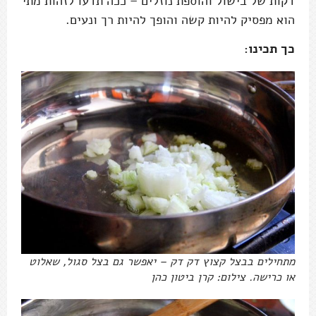
דקות של בישול והוספת נוזלים – ככה תדעו לזהות מתי
הוא מפסיק להיות קשה והופך להיות רך ונעים.
כך תכינו:
מתחילים בבצל קצוץ דק דק – יאפשר גם בצל סגול, שאלוט
או כרישה. צילום: קרן ביטון כהן