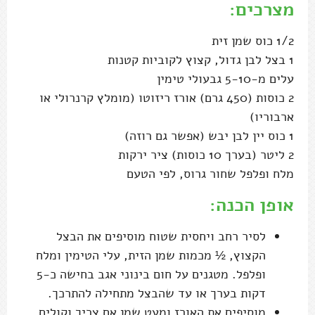
מצרכים:
1/2 כוס שמן זית
1 בצל לבן גדול, קצוץ לקוביות קטנות
עלים מ-5-10 גבעולי טימין
2 כוסות (450 גרם) אורז ריזוטו (מומלץ קרנרולי או
ארבוריו)
1 כוס יין לבן יבש (אפשר גם רוזה)
2 ליטר (בערך 10 כוסות) ציר ירקות
מלח ופלפל שחור גרוס, לפי הטעם
אופן הכנה:
לסיר רחב ויחסית שטוח מוסיפים את הבצל
הקצוץ, ½ מכמות שמן הזית, עלי הטימין ומלח
ופלפל. מטגנים על חום בינוני אגב בחישה כ-5
דקות בערך או עד שהבצל מתחילה להתרכך.
מוסיפים את האורז ומעט שמן אם צריך וקולים