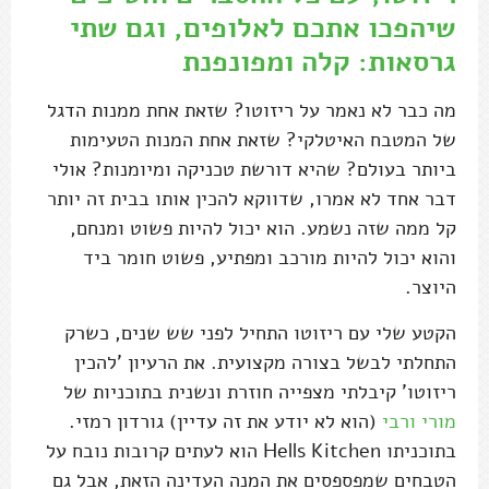
שיהפכו אתכם לאלופים, וגם שתי
גרסאות: קלה ומפונפנת
מה כבר לא נאמר על ריזוטו? שזאת אחת ממנות הדגל
של המטבח האיטלקי? שזאת אחת המנות הטעימות
ביותר בעולם? שהיא דורשת טכניקה ומיומנות? אולי
דבר אחד לא אמרו, שדווקא להכין אותו בבית זה יותר
קל ממה שזה נשמע. הוא יכול להיות פשוט ומנחם,
והוא יכול להיות מורכב ומפתיע, פשוט חומר ביד
היוצר.
הקטע שלי עם ריזוטו התחיל לפני שש שנים, כשרק
התחלתי לבשל בצורה מקצועית. את הרעיון 'להכין
ריזוטו' קיבלתי מצפייה חוזרת ונשנית בתוכניות של
מורי ורבי
(הוא לא יודע את זה עדיין) גורדון רמזי.
בתוכניתו Hells Kitchen הוא לעתים קרובות נובח על
הטבחים שמפספסים את המנה העדינה הזאת, אבל גם