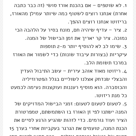
1. לא שוטפים – אם בהכנת אורז סושי (זה כבר כתבה
אחרת) אנחנו רוצים לשטוף כמה שיותר עמילן מהאורז,
בריזוטו אנחנו רוצים ההפך.
2. ציר – עדיף שיהיה חם, מונח בסיר על הלהבה הכי
נמוכה. ציר קר יאריך את זמן הבישול של המנה.
3. שימו לב לא להוסיף יותר מ-2 תוספות
עיקריות (בצורות עיבוד שונות) כדי לשמור את האורז
במרכז תשומת הלב.
4. ריזוטו מאוד אוהב עירית – עשב התיבול העדין
והבצלי שנדחק אצלנו לשוליים בגלל הפטרוזיליה
והכוסברה. הוא מוסיף רעננות ועוקצנות נעימה לכמעט
כל מנת ריזוטו.
5. לטעום לטעום לטעום: זמני הבישול המדויקים של
המנה ישתנו לפי זן האורז בו השתמשתם, טמפרטורת
הציר ועוד גורמים. כדי לזהות שהגיע הרגע לסיים את
הכנת המנה, טועמים את הגרגר בעקביות אחרי בערך 15