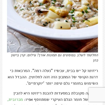
החלטתי לשלב בפוסטים גם תמונות אורך! צילום: קרן ביטון
כהן
ריזוטו קל יש בכיס, עכשיו "נעלה רמה". המרכאות כי
דרגת הקושי של המתכון הזה זהה לחלוטין. ההבדל הוא
השימוש בחומרי גלם טיפה יותר 'יוקרתיים'.
טכניקה מקובלת במסעדות להכנת ריזוטו היא להכין
מחית של חומר הגלם העיקרי שמתווסף אפיו:
מכרובית,