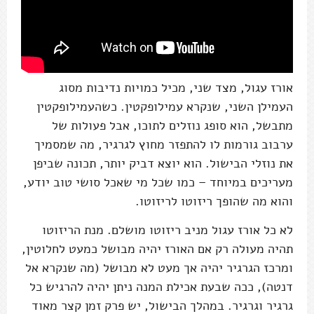
אורז עגול, מצד שני, מכיל כמויות נדיבות מסוג
העמילן השני, שנקרא עמילופקטין. כשהעמילופקטין
מתבשל, הוא סופג נוזלים לתוכו, אבל פעולות של
ערבוב גורמות לו להתפזר מחוץ לגרגיר, מה שמסמיך
את נוזלי הבישול. הוא יוצא דביק יותר, תכונה שביפן
מעריכים במיוחד – כמו שכל מי שאכל סושי טוב יודע,
והוא מה שהופך ריזוטו לריזוטו.
לא כל אורז עגול מניב ריזוטו מושלם. מנת הריזוטו
תהיה מעולה רק אם האורז יהיה מבושל כמעט לחלוטין,
ומרכז הגרגיר יהיה אך מעט לא מבושל (מה שנקרא אל
דנטה), ככה שבעת אכילת המנה ניתן יהיה להרגיש כל
גרגיר וגרגיר. במהלך הבישול, יש פרק זמן קצר מאוד