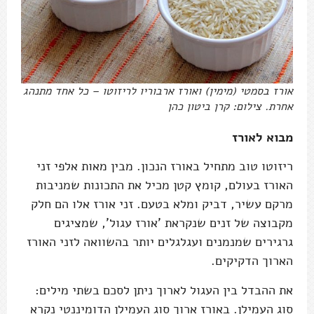
אורז בסמטי (מימין) ואורז ארבוריו לריזוטו – כל אחד מתנהג
אחרת. צילום: קרן ביטון כהן
מבוא לאורז
ריזוטו טוב מתחיל באורז הנכון. מבין מאות אלפי זני
האורז בעולם, קומץ קטן מכיל את התכונות שמניבות
מרקם עשיר, דביק ומלא בטעם. זני אורז אלו הם חלק
מקבוצה של זנים שנקראת 'אורז עגול', שמציגים
גרגירים שמנמנים ועגלגלים יותר בהשוואה לזני האורז
הארוך הדקיקים.
את ההבדל בין העגול לארוך ניתן לסכם בשתי מילים:
סוג העמילן. באורז ארוך סוג העמילן הדומיננטי נקרא