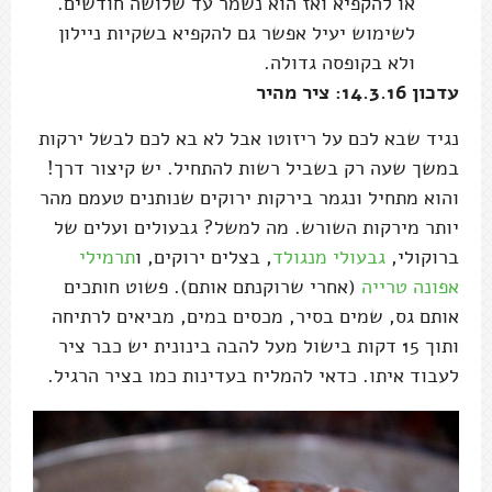
או להקפיא ואז הוא נשמר עד שלושה חודשים.
לשימוש יעיל אפשר גם להקפיא בשקיות ניילון
ולא בקופסה גדולה.
עדכון 14.3.16: ציר מהיר
נגיד שבא לכם על ריזוטו אבל לא בא לכם לבשל ירקות
במשך שעה רק בשביל רשות להתחיל. יש קיצור דרך!
והוא מתחיל ונגמר בירקות ירוקים שנותנים טעמם מהר
יותר מירקות השורש. מה למשל? גבעולים ועלים של
ברוקולי,
גבעולי מנגולד
, בצלים ירוקים, ו
תרמילי
אפונה טרייה
(אחרי שרוקנתם אותם). פשוט חותכים
אותם גס, שמים בסיר, מכסים במים, מביאים לרתיחה
ותוך 15 דקות בישול מעל להבה בינונית יש כבר ציר
לעבוד איתו. כדאי להמליח בעדינות כמו בציר הרגיל.