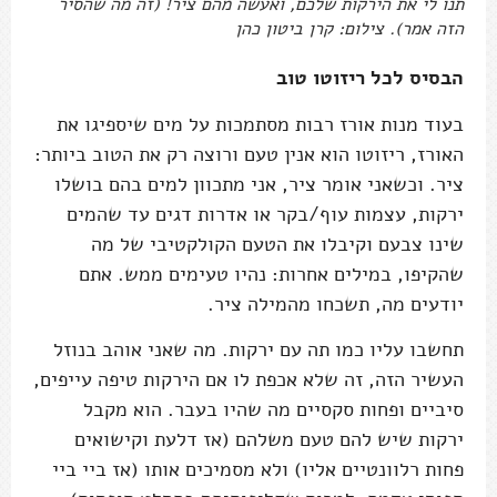
תנו לי את הירקות שלכם, ואעשה מהם ציר! (זה מה שהסיר
הזה אמר). צילום: קרן ביטון כהן
הבסיס לכל ריזוטו טוב
בעוד מנות אורז רבות מסתמכות על מים שיספיגו את
האורז, ריזוטו הוא אנין טעם ורוצה רק את הטוב ביותר:
ציר. וכשאני אומר ציר, אני מתכוון למים בהם בושלו
ירקות, עצמות עוף/בקר או אדרות דגים עד שהמים
שינו צבעם וקיבלו את הטעם הקולקטיבי של מה
שהקיפו, במילים אחרות: נהיו טעימים ממש. אתם
יודעים מה, תשכחו מהמילה ציר.
תחשבו עליו כמו תה עם ירקות. מה שאני אוהב בנוזל
העשיר הזה, זה שלא אכפת לו אם הירקות טיפה עייפים,
סיביים ופחות סקסיים מה שהיו בעבר. הוא מקבל
ירקות שיש להם טעם משלהם (אז דלעת וקישואים
פחות רלוונטיים אליו) ולא מסמיכים אותו (אז ביי ביי