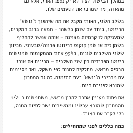
במהלך הבישול הציר לא רק נספג הארז, אלא גם
מתאדה, מה שמרכז את הטעמים שלו.
בשלב השני, האורז מקבל את מה שיהפוך ל'נושא'
הריזוטו, ביחד עם שומן כלשהו – חמאה ברוב המקרים,
שמעניקה לו קרמיות מצוינת – אותה אפשר להחליף
בשמן זית או שמן קוקוס לריזוטו פרווה/טבעוני. מכיוון
ששני השלבים שונים, ב99% אחוז מהמקומות שמגישים
ריזוטו מפרידים בין שני השלבים – מכינים את אורז
הבסיס מראש, מחלקים למנות לפי משקל, ואז מסיימים
עם מרכיבי ה'נושא' בעת ההזמנה. זה גם המתכון
שמובא לפניכם היום.
אם פחות מעניין אתכם להכין מראש, משתמשים ב-1/2
מהמתכון שמובא עכשיו וממשיכים ישר לסיום המנה,
בלי לקרר את האורז.
כמה כללים לפני שמתחילים: