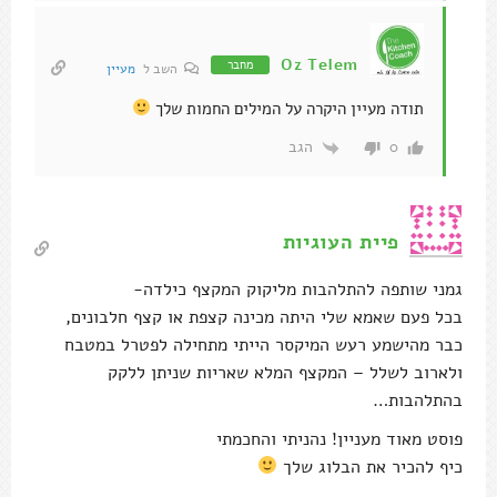
Oz Telem
מחבר
השב ל
מעיין
תודה מעיין היקרה על המילים החמות שלך
הגב
0
פיית העוגיות
גמני שותפה להתלהבות מליקוק המקצף כילדה-
בכל פעם שאמא שלי היתה מכינה קצפת או קצף חלבונים,
כבר מהישמע רעש המיקסר הייתי מתחילה לפטרל במטבח
ולארוב לשלל – המקצף המלא שאריות שניתן ללקק
בהתלהבות…
פוסט מאוד מעניין! נהניתי והחכמתי
כיף להכיר את הבלוג שלך