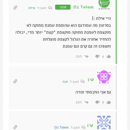
Oz Telem
מחבר
השב ל
אילת
היי אילת :]
בסרטון מה שמודגם הוא שהוספת שמנת מתוקה לא
מוקצפת לשמנת מתוקה מוקצפת *קצת* יותר מדי, יכולה
להחזיר אחורה את הגלגל לקצפת מוצלחת
cream זה גם קרם וגם שמנת
הגב
0
קרן
השב ל
חנה
גם אני החכמתי תודה
הגב
0
קרן
השב ל
Oz Telem