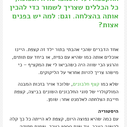
כל הכללים שצריך לשמור כדי להכין
אותה בהצלחה. וגם: למה יש בפנים
אצות?
אחד הדברים שהכי אהבתי בתור ילד זה קצפת. היינו
אוכלים אותה כמו שהיא עם כפית, או ביחד עם תותים,
והרגע הכי שווה היה כשהביאו לי את המקציף – כי
מישהו צריך להיות אחראי על הליקוקים.
שלא כמו
קצף חלבונים
, שלוכד אויר בזכות המבנה
המולקולרי של סוגי החלבונים השונים בביצה, קצפת
חייבת הצלחתה לאלמנט אחר: שומן.
היסטוריה
עם כמה שהיא נפוצה היום, קצפת לא הייתה כל כך קלה
להשגה בעבר. עד שנת 1900 בערך, שמנת מתוקה