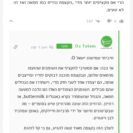
הרי אם מקציפים יותר מדי ,הקצפת נהיית כמו חמאה ואז זה
לא טעים.
הגב
0
Oz Telem
מחבר
השב ל
קרן
חיכיתי שמישהו ישאל D:
אז ככה: אם תמשיכי להקציף את השומנים שהועפו
מהתאים שלהם, שבקצפת מוכנה דבוקים יחדיו ומייצבים
אותה, הם יצמדו אחד לשני חזק מדי, וישחררו את הנוזלים
שהם מכילים. השומנים הצמודים האלו הם הלכה למעשה
חמאה, והנוזל שהשתחרר נקרא באנגלית buttermilk, או
רוויון. הרוויון הזה שונה מהרוויון שיש בסופרים – מה
שבקרטונים מיוצר על ידי תרביות חיידקים, באופן שמזכיר
לבן ויוגורט.
לשלב הזה בקצפה מאוד קשה להגיע, גם כי קל לזהות