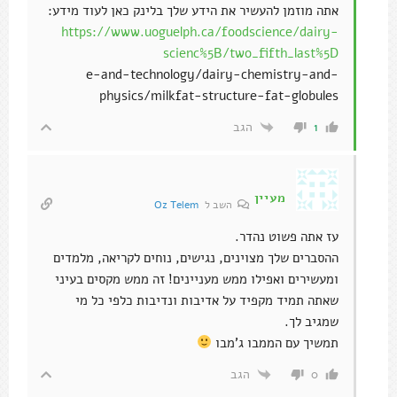
אתה מוזמן להעשיר את הידע שלך בלינק כאן לעוד מידע:
https://www.uoguelph.ca/foodscience/dairy-
scienc%5B/two_fifth_last%5D
e-and-technology/dairy-chemistry-and-
physics/milkfat-structure-fat-globules
הגב
1
מעיין
השב ל
Oz Telem
עז אתה פשוט נהדר.
ההסברים שלך מצוינים, נגישים, נוחים לקריאה, מלמדים
ומעשירים ואפילו ממש מעניינים! זה ממש מקסים בעיני
שאתה תמיד מקפיד על אדיבות ונדיבות כלפי כל מי
שמגיב לך.
תמשיך עם הממבו ג'מבו
הגב
0