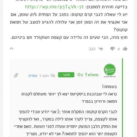
בדיקה חוזרת למתכון:
http://wp.me/p3T4Vk-5t
יש לי שאלה לגבי קרם קוקוס: כתוב על הפחית 21% שומן, אם
אני אקציף את זה המון זמן אני עלולה להגיע למצב של חמאת
קוקוס?
חוץ מזה, הכי טעים זה גלידה עם קצפת ושוקולד חם ביניהם.
הגב
0
Oz Telem
מחבר
השב ל
צופית
בשמחה!
נראה לי שבהכנת ביסקיטס יצא לך יותר משתלם לקנות
חמאה ורוויון בנפרד
לגבי הקרם קוקוס: התקלת אותי :] אני יודע שכדי להפוך
אותו לקצפת, צריך לקרר אותו לילה במקרר, ואז להקציף
את החלק הלבן המוצק יחסית שעלה לפני השטח. האם אחרי
הקצפת יתר הוא יהפוך לחמאה? אני לא יודע, מצריך