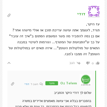
דודי
עז היקר,
תגיד, לעצמך אתה עושה עריכת תוכן או אולי מישהו אחר?
אם כן נסה להסביר מה פשר המשפט הסתום ב"איך זה עובד"
על כך ש"התנועות של המטרף… וגורמות לשינוי במבנה
התאים של מולקולות השומן"… איזה תאים יש במולקולות של
השומן? זה ממבו ג'מבו.
הגב
0
Oz Telem
מחבר
השב ל
דודי
שלום לך דודי היקר והחביב
בהסברים בבלוג אני עושה מאמצים אדירים במטרה
להפשיט ככל הניתן את ההסברים, כך שגם מי שלא מבין