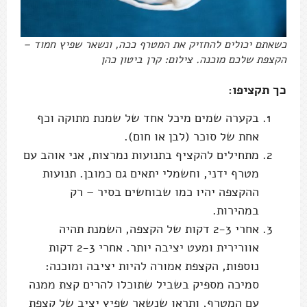
כשאתם יכולים להחזיק את המטרף ככה, ונשאר שפיץ חמוד –
הקצפת שלכם מוכנה. צילום: קרן ביטון כהן
כך תקציפו:
בקערה שמים מיכל אחד של שמנת מתוקה וכף
אחת של סוכר (לבן או חום).
מתחילים להקציף בתנועות נמרצות, אני אוהב עם
מטרף ידני, וחשמלי יתאים גם כמובן. תנועות
ההקצפה יהיו כמו שבוחשים בסיר – רק
במהירות.
אחרי 2-3 דקות של הקצפה, השמנת תהיה
אוורירית ומעט יציבה יותר. אחרי 2-3 דקות
נוספות, הקצפת אמורה להיות יציבה ומוכנה:
סמיכה מספיק בשביל שתוכלו להרים קצת ממנה
עם המטרף, ותראו שנשאר שפיץ יציב של קצפת