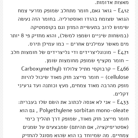
מאצות אדומות.
E412 – גואר גאם, חומר מתחלב שמופק מזרעי צמח
הגואר שצומח בהודו ואוסטרליה. בחומר הזה נעשה
שימוש לרוב בתעשיית המזון וגם בקוסמטיקה
(במשחות שיניים ושמפו למשל), והוא מחזיק פי 8 יותר
מים מאשר עמילנים אחרים – כמו עמילן תירס.
E471 – מונוגליצרידים ודי גליצרידים של חומצות חלב
– חומר מקציף שמופק מחומצות שומן.
E466 – קרבוקסי מתיל צלולוז (Carboxymethyl
cellulose) – חומר מייצב חזק מאוד שיכול להיות
מופק מהרבה מאוד צמחים, מעץ וכותנה ועד גרעיני
דקלים.
E433 – אני לא אנסה לכתוב את השם שלו בעברית:
Polyethylene sorbitan mono-oleate , גם הוא
חומר מייצב חזק מאוד, שמופק דרך תהליך כימי
(אסטריפיקציה, אם תהיתם) שמבצעים על שמנים
צמחיים. מה שמיוחד בו הוא שהוא מסוגל להחזיק