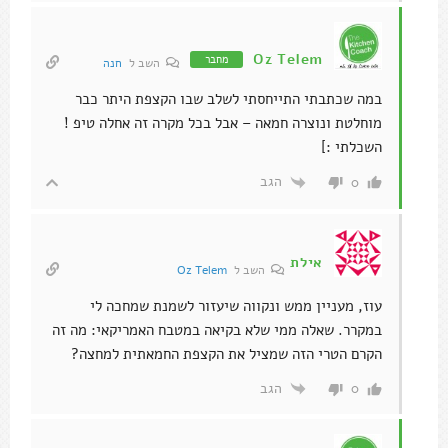
Oz Telem
מחבר
השב ל
חנה
במה שכתבתי התייחסתי לשלב שבו הקצפת היתר כבר
מוחלטת ונוצרה חמאה – אבל בכל מקרה זה אחלה טיפ !
השכלתי :]
הגב
0
אילת
השב ל
Oz Telem
עוז, מעניין ממש ונקווה שיעזור לשמנת שמחכה לי
במקרר. שאלה ממי שלא בקיאה במטבח האמריקאי: מה זה
הקרם הטרי הזה שמציל את הקצפת החמאתית למחצה?
הגב
0