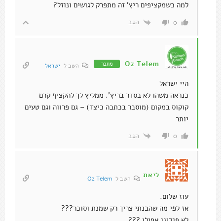
למה כשמקציפים ריץ' זה מתפרק לגושים ונוזל?
הגב
0
Oz Telem
מחבר
השב ל
ישראל
היי ישראל
כנראה משהו לא בסדר בריץ'. ממליץ לך להקציף קרם
קוקוס במקום (מוסבר בכתבה כיצד) – גם פרווה וגם טעים
יותר
הגב
0
ליאת
השב ל
Oz Telem
עוז שלום.
אז לפי מה שהבנתי צריך רק שמנת וסוכר???
לא פודינג אפילו ???