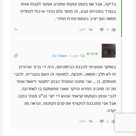
בדיקה, אבל אם בשמן קוקוס עסקינן אפשר לקנות אותו
בנפרד בחנויות טבע, זה חומר גלם נהדר שיכול להחליף
חמאה וגם יציב בטמפרטורת החדר.
הגב
0
צופית
השב ל
Oz Telem
במחקר שעשיתי להכנת הביסקיטס, היה די ברור שרוויון
זה לא חלב-חמאה, חובצה, למעשה זה השם בעברית. ולגבי
משתלם, נו… אני מחכה שמנהל הבנק יתקשר וישאל אותי
מה זה תחביב החדש והיקר שאני מתעסקת בו לאחרונה.
לגבי שומן הקוקוס קראתי שהוא די יקר (ע"ע מנהל בנק).
אבל אני מתכננת להקציף את קרם הקוקוס, ונראה מה
יקרה.
הגב
0