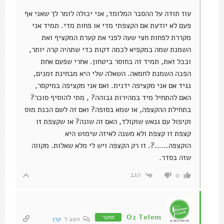
עוז תודה על ההסבר המלומד, אני יכולה לומר לך שאני אף
פעם לא יודעת אם הקצפתי מדי או פחות מדי. תמיד אני
מקררת לפחות חצי שעה לפני את קערת המקציף ואת
השמנת שמה במקפיא לכמה דקות כדי שתהיה קרה יותר,
ובכל זאת, תמיד זה בחוסר ביטחון. אחרי שפעם אחת
הפכה השמנת לחמאה. השאלה שלי היא מבחינת זמנים,
נגיד אם אני מקציפה ידנית. ואם אני מקציפה במיקסר,
האם להתחיל מיד במהירות גבוהה? , מתי להוסיף סוכר?
בתחילת ההקצפה, או שמא בסופה? ואם זה לשם הכנת מוס
וקיפול עם גנאש שוקולד, האם זה שונה? או שקצפת זו
קצפת זו קצפת ולא משנה לאיזה שימוש היא
הוקצפה……?. זו רק הקצפה ויש לי מלא שאלות. מקווה
שזה בסדר.
הגב
0
Oz Telem
מחבר
השב ל
קרן