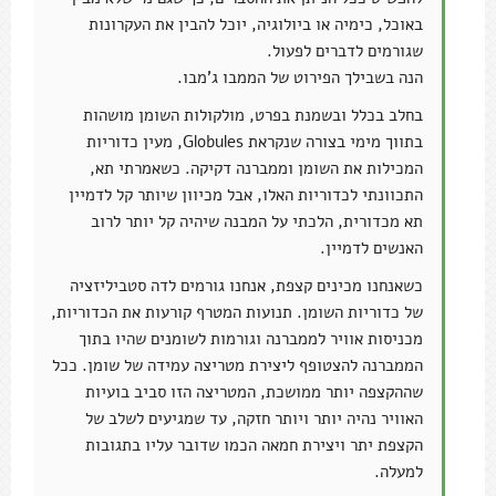
באוכל, כימיה או ביולוגיה, יוכל להבין את העקרונות
שגורמים לדברים לפעול.
הנה בשבילך הפירוט של הממבו ג'מבו.
בחלב בכלל ובשמנת בפרט, מולקולות השומן מושהות
בתווך מימי בצורה שנקראת Globules, מעין כדוריות
המכילות את השומן וממברנה דקיקה. כשאמרתי תא,
התכוונתי לכדוריות האלו, אבל מכיוון שיותר קל לדמיין
תא מכדורית, הלכתי על המבנה שיהיה קל יותר לרוב
האנשים לדמיין.
כשאנחנו מכינים קצפת, אנחנו גורמים לדה סטביליזציה
של כדוריות השומן. תנועות המטרף קורעות את הכדוריות,
מכניסות אוויר לממברנה וגורמות לשומנים שהיו בתוך
הממברנה להצטופף ליצירת מטריצה עמידה של שומן. ככל
שההקצפה יותר ממושכת, המטריצה הזו סביב בועיות
האוויר נהיה יותר ויותר חזקה, עד שמגיעים לשלב של
הקצפת יתר ויצירת חמאה הכמו שדובר עליו בתגובות
למעלה.