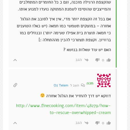
שהקצפת הרגילה מוכנה, וגם כ כל החומרים המתחלבים
והמייצבים שהוסיפו לשמנת המתוקה נועדו למנוע אותו.
אם בכל זה הקצפת יותר מדי, אין איך לסובב את הגלגל
אחורה – במוצקים תשמשי כמו חמאה (יש כאלו הטוענים
כי חמאה תוצרת בית אפילו טעימה יותר) ובנוזלים כמו
ברוויון. וקצפת תצטרכי להכין מההתחלה :]
האם יש עוד שאלות בנושא ?
הגב
0
חנה
השב ל
Oz Telem
דווקא יש דרך להחזיר את הגלגל אחורה
http://www.finecooking.com/item/48279/how-
to-rescue-overwhipped-cream
הגב
0