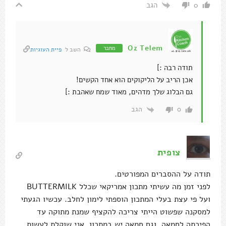
הגב
0
Oz Telem
מחבר
השב ל
פיית העוגיות
תודה רבה :]
אכן הריב על הליקוקים הוא אחד הקשים!
גם הבלוג שלך מדהים, מאוד שמח שאהבת :]
הגב
0
צופית
תודה על ההסברים המפורטים.
לפני זמן מה עשיתי מתכון אמריקאי שכלל BUTTERMILK
ועל פי עצת בעלי המתכון הוספתי לימון לחלב. עכשיו הגעתי
למסקנה שפשוט הייתי צריכה להקציף שמנת מתוקה עד
הפיכתה לחמאה, וגם חמאה יש במתכון. אני שוקלת לעשות