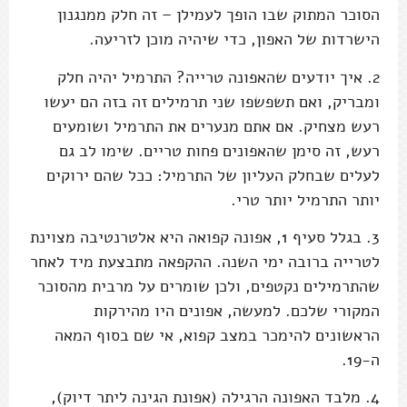
הסוכר המתוק שבו הופך לעמילן – זה חלק ממנגנון
הישרדות של האפון, כדי שיהיה מוכן לזריעה.
2. איך יודעים שהאפונה טרייה? התרמיל יהיה חלק
ומבריק, ואם תשפשפו שני תרמילים זה בזה הם יעשו
רעש מצחיק. אם אתם מנערים את התרמיל ושומעים
רעש, זה סימן שהאפונים פחות טריים. שימו לב גם
לעלים שבחלק העליון של התרמיל: ככל שהם ירוקים
יותר התרמיל יותר טרי.
3. בגלל סעיף 1, אפונה קפואה היא אלטרנטיבה מצוינת
לטרייה ברובה ימי השנה. ההקפאה מתבצעת מיד לאחר
שהתרמילים נקטפים, ולכן שומרים על מרבית מהסוכר
המקורי שלכם. למעשה, אפונים היו מהירקות
הראשונים להימכר במצב קפוא, אי שם בסוף המאה
ה-19.
4. מלבד האפונה הרגילה (אפונת הגינה ליתר דיוק),