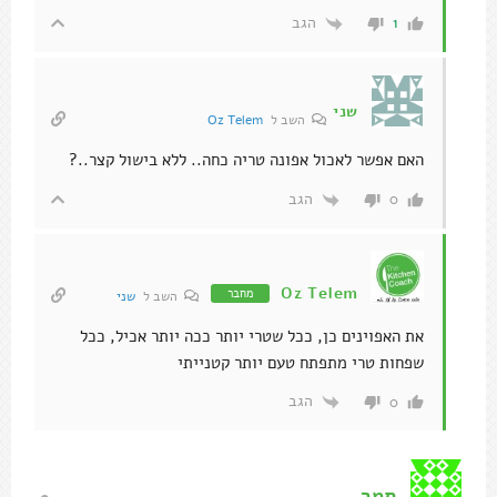
הגב
1
שני
השב ל
Oz Telem
האם אפשר לאכול אפונה טריה כחה.. ללא בישול קצר..?
הגב
0
Oz Telem
מחבר
השב ל
שני
את האפוינים כן, ככל שטרי יותר ככה יותר אכיל, ככל
שפחות טרי מתפתח טעם יותר קטנייתי
הגב
0
תמר