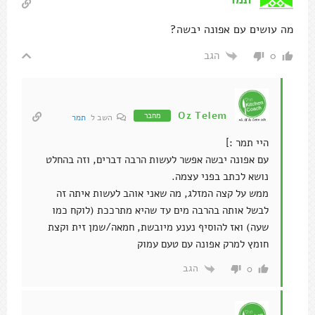
מה עושים עם אפונה יבשה?
הגב
0
Oz Telem
מחבר
השב ל
תמר
היי תמר :]
עם אפונה יבשה אפשר לעשות הרבה דברים, וזה בהחלט
נושא לכתב בפני עצמה.
ממש על קצה המזלג, מה שאני אוהב לעשות איתה זה
לבשל אותה בהרבה מים עד שהיא מתרככת (לוקח כמו
שעה) ואז להוסיף נענע מיובשת, חמאה/שמן זית וקצת
חומץ למרק אפונה עם טעם עמוק
הגב
0