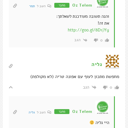
Oz Telem
מחבר
השב ל
תמר
והנה תשובה מעודכנת לשאלתך:
את זה!
http://goo.gl/8D1jYy
הגב
0
גליה
מחפשת מתכון לעוף עם אפונה טריה (לא מקולפת)
הגב
0
Oz Telem
מחבר
השב ל
גליה
היי גליה