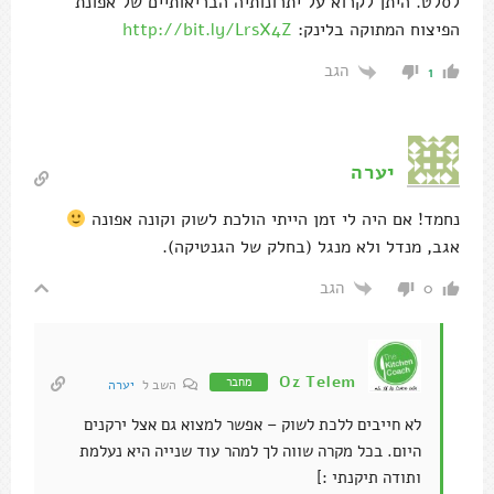
לסלט. היתן לקרוא על יתרונותיה הבריאותיים של אפונת
הפיצוח המתוקה בלינק:
http://bit.ly/LrsX4Z
הגב
1
יערה
נחמד! אם היה לי זמן הייתי הולכת לשוק וקונה אפונה
אגב, מנדל ולא מנגל (בחלק של הגנטיקה).
הגב
0
Oz Telem
מחבר
השב ל
יערה
לא חייבים ללכת לשוק – אפשר למצוא גם אצל ירקנים
היום. בכל מקרה שווה לך למהר עוד שנייה היא נעלמת
ותודה תיקנתי :]