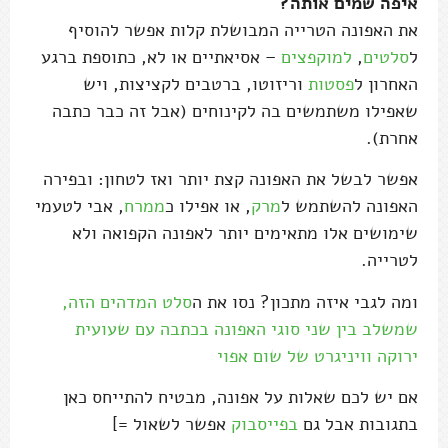
איפה שמים אותה?
את האפונה הטרייה המבושלת קלות אפשר להוסיף
ל
סלטים
,
למוקפצים
– אסיאתיים או לא, כתוספת ברגע
האחרון ל
פסטות
וריזוטו, ברטבים לקציצות, ויש
שאפילו משתמשים בה לקינוחים (אבל זה כבר כתבה
אחרת).
אפשר לבשל את האפונה קצת יותר ואז לטחון: ובפירה
האפונה להשתמש ל
מרק
, או אפילו כ
ממרח
, אבי לטעמי
שימושים אלו מתאימים יותר לאפונה הקפואה ולא
לטרייה.
ומה לגבי איזה מתכון? נסו את ה
סלט המדהים הזה,
שמשלב בין שני סוגי האפונה בכתבה עם שעועית
ירוקה וויניגרט של שום אפוי
אם יש לכם שאלות על אפונה, מבטיח להתייחס כאן
בתגובות אבל גם
בפייסבוק
אפשר לשאול =]