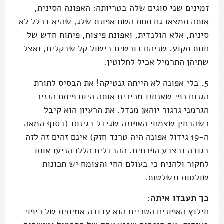
זמינים שני סוגים שלה בטריותה: האפונה הסינית,
אותה תמצאו גם תחת השם אפונת שלג, שהיא בכלל לא
סינית, אלא הולנדית, ואפונת פיצוח, פיתוח חדש של
חוות תקוע. שניהם דורשים בישול קל שבקלים, ואצל
שתיהן התרמיל אכיל לחלוטין.
5. בלי אפונה לא הייתה גנטיקה! את הבסיס לתורת
הגנום כפי שאנחנו מכירים אותה היום פיתח הנזיר
הגרמני גרגור יוהאן מנדל. את הרעיון הוא קיבל
כשהבחין שצמחי האפונה שגידל בגינתו (בסוף המאה
ה-19 גידול אפונה היה טרנד חזק) אינם זהים זה לזה
בגובה ובצבע הפרחים. ההבדלים הללו הניעו אותו
לחקור ולהניח כי בעולם החי והצומח יש תכונות
שולטות ונשלטות.
כך תעבדו איתה:
חילוץ האפונים הטריים הוא עבודה אמיתית של ריפוי