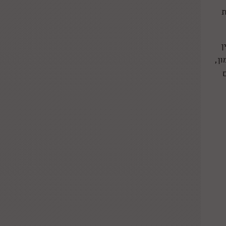
ת
ן
ן,