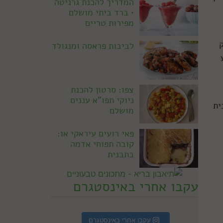
המדריך להכנת גרניטה
• ברד ביתי מושלם
מפירות טריים
ק
לביבות פראסה ומנגולד
צפו: סרטון להכנת
ניוקי תפו"א עננים
ית
מושלם
פאי רועים עיראקי או:
קובה תפוחי אדמה
בתבנית
עקבו אחרי באינסטגרם
עקבו אחרי באינסטגרם