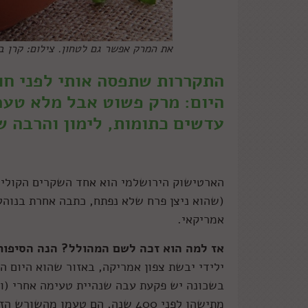
את המרק אפשר גם לטחון. צילום: קרן בי
התקררות שתפסה אותי לפני חו
היום: מרק פשוט אבל מלא טעמ
עדשים כתומות, לימון והרבה ש
הארטישוק הירושלמי הוא אחד השקרים הקולינ
(שהוא ניצן פרח שלא נפתח, כתבה אחרת בנוהל 
אמריקאי.
אז למה הוא זכה לשם המהולל? הנה הסיפור 
ילידי יבשת צפון אמריקה, באזור שהוא היום ה
בשכונה יש פקעת עבה שנהיית טעימה אחרי (וגם
מתישהו לפני 400 שנה, הם טעמו 