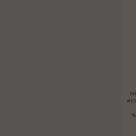
עו
הוא
י