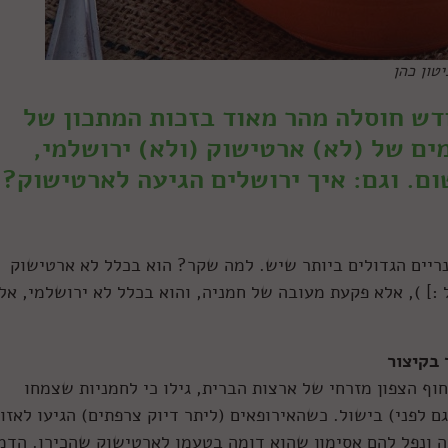
טון כהן
דש חוסלה מהר מאוד בזכות המתכון של
ים של (לא) ארטישוק (ולא) ירושלמי,
ום. וגם: איך ירושלים הגיעה לארטישוק?
ריים הגדולים ביותר שיש. למה שקר? הוא בכלל לא ארטישוק
:] ), אלא פקעת מעובה של חמניה, והוא בכלל לא ירושלמי, אל
בקיצור
חוף הצפון מזרחי של ארצות הברית, גילו כי לחמניות שצמחו
 לפני) בישול. כשהאירופאים (ליתר דיוק צרפתים) הגיעו לאזור
מהשורש הזה ונפל להם אסימון שהוא דומה בטעמו לארטישוק שהכירו. הדמי