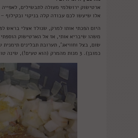
ארטישוק ירושלמי מעולה לתבשילים, לאפייה וא
אלו שיעשו לכם עבודה קלה בניקוי ובקילוף –
היום הפכתי אותו למרק, שנולד אצלי בראש לפ
משהו שיבריא אותי, אז אל הארטישוק הוספתי 
שום, בצל וחוויאג', תערובת תבלינים תימנית
כמובן). 3 מנות מהמרק (הוא טעים!), שינה טובה ללילה וקמתי כמו חדש.