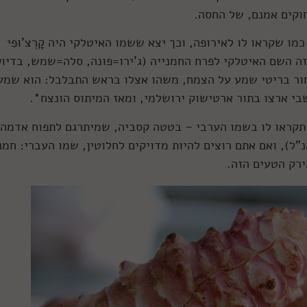
וקים אמנם, של החסה.
ו שקראו לו לאירופה, וכך יצא ששמו האיטלקי היה קָרְצ'וּפִי
לה זה השם האיטלקי לפרח החמנייה (ג'ירו=פונה, סלה=שמש, בדיו
ור בריטי שמע על הצמח, משהו אצלו בראש התבלבל: הוא שמע
שבי ארצו בתור ארטישוק ירושלמי, ומאז המיתוס הונצח*.
 תקראו לו בשמו הערבי – בטטה קסביה, שמיתרגם לתפוח אדמה
ל), ואם אתם רוצים להיות מדויקים לחלוטין, שמו העברי: חמנ
רק הטעים הזה.