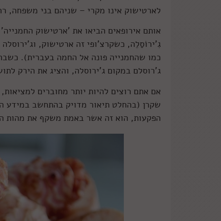
לארטישוק אינו מקרי – שניהם בני משפחה, רח
אותם אירופאים הביאו את 'ארטישוק החמנייה' כמ
גִ'ירוֹסַלֵה, כשקרצ'ופי זה ארטישוק, וג'ירוס
כמו שהחמנייה פונה אל החמה בעברית). כשבח
ג'רוסלם במקום ג'ירוסלה, והציג את הירק לתו
אם אתם רוצים להיות יותר מחוברים למציאות,
שקרן (בהחלט תיאור מדויק בהתחשב במידע הנ”
הפקעות, הוא זה אשר באמת משקף את מהות הי