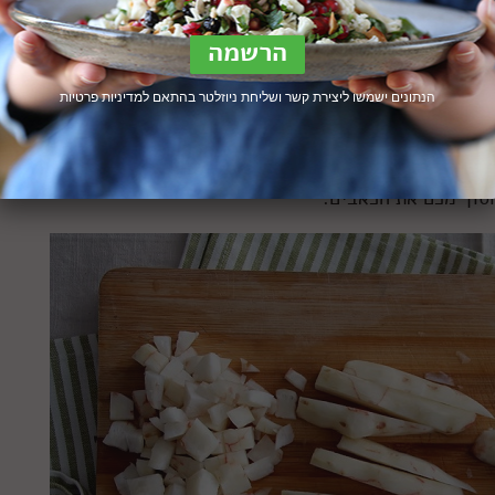
 תפוח האדמה (גם הוא פקעת ולא שורש כמו שנוטים לחשוב),
ביה מרכזת את האנרגיה שלה בפחמימות מסוג אינולין ופרוקטוס
ון אמריקה, ומאפשרים לחמניות להיכנס לתרדמת ולהתעורר בכו
הנתונים ישמשו ליצירת קשר ושליחת ניוזלטר בהתאם ל
מדיניות פרטיות
 אותן פחמימות, אבל חיידקי מעיים מסוימים שגרים לנו שם כן
מצליחים לפרק אותה, לצערנו עם תופעות לוואי שרק בישול ממושך של 12 שעות יכול לפתור. אם זה מש
סוך מכם את הכאבים.