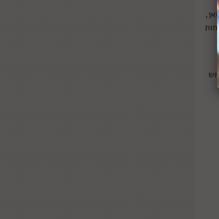
אן,
חות
הו שממש