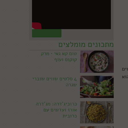
קראו עוד »
מתכונים מומלצים
טום קא גאי • מרק
קוקוס ועוף
ים
וא
4 סלטים שווים שוברי
שגרה
כרוביג'דרה: מג'דרה
אורז ועדשים עם
כרובית