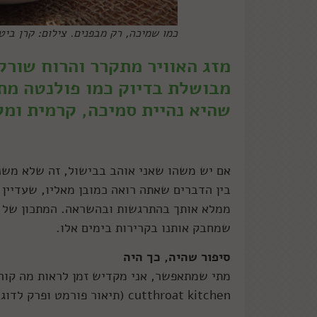
כמו שמיכה, רק מבפנים. צילום: קרן ביטו
מזג האוויר מתקרר והרוח שורק
מבושלת בדיוק כמו פולנטה מתי
שהיא נהיית סמיכה, קרמית ומל
אם יש משהו שאני אוהב בבישול, זה שלא משנה
בין הדברים שאתה רואה כמובן מאליו, שעדיין 
ממלא אותך בהתרגשות ובהשראה. המתכון של היו
שמחבק אותנו בקרירות בימים אלו.
סיפור שהיה, כך היה
מתי שמתאפשר, אני מקדיש זמן לראות מה קורה
cutthroat kitchen (תיאור פורמט ופרק לדוגמה בסוף הכתבה), שמגיש גורו הבישול אלטון בראון.