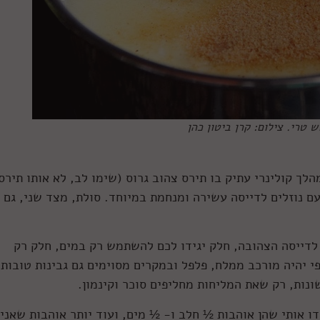
טרי. צילום: קרן ביטון כהן
לך קולינרי עתיק בו תירס צהוב גרוס (שימו לב, לא אותו תירס
ם נוזלים לדייסה עשירה ומנחמת במיוחד. סולת, מצד שני, גם 
לדייסה הצהובה, חלק יגידו לכם להשתמש רק במים, חלק רק
י יהיה מורכב ממלח, פלפל ובמקרים מסוימים גם גבינות טובות.
ונות, רק שאת המליחות מחליפים סוכר וקינמון.
 אותי שהן אוהבות ½ חלב ו- ½ מים, ועוד יותר אוהבות שאני