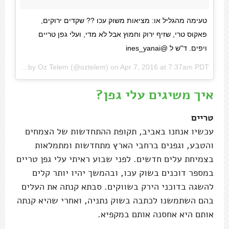
טעימה מהגליל או: מציאות משוק עכו ?? שקדים ירוקים,
פאקוס טרי, שזיף ירוק וחמוץ אבל לא מדי, ועלי גפן טריים
ויפים. ד"ש ל @ines_yanai
A photo posted by Oz Telem (@oztelem) on
Apr 7, 2016 at 7:37am PDT
איך משיגים עלי גפן?
טריים
עכשיו אנחנו באביב, תקופת ההתחדשות של הצמחים
והטבע, וגפנים ברחבי הארץ מתחדשות ומתמלאות
בצמיחת עלים חדשים. לפני שבוע ראיתי עלי גפן טריים
במספר דוכנים בשוק עכו, ובהמשך יהיו יותר קלים
להשגה בדוכני הירק בשווקים. סבתא קנתה את העלים
בהם השתמשנו לכתבה בשוק נתניה, ואחרי שהיא קנתה
אותם היא אחסנה אותם במקפיא.