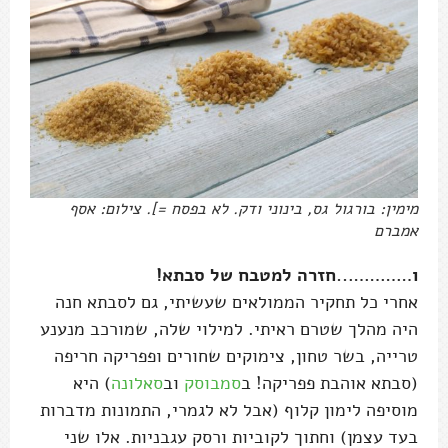
מימין: בורגול גס, בינוני ודק. לא בפסח =]. צילום: אסף
אמברם
ו…………..חזרה למטבח של סבתא!
אחרי כל תחקיר הממולאים שעשיתי, גם לסבתא חנה
היה מהלך שטרם ראיתי. למילוי שלה, שמורכב מנענע
טרייה, בשר טחון, צימוקים שחורים ופפריקה חריפה
(סבתא אוהבת פפריקה! ב
סמבוסק
וב
סאלונה
) היא
מוסיפה לימון קלוף (אבל לא לגמרי, התמונות מדברות
בעד עצמן) וחתוך לקוביות ורסק עגבניות. אלו שני