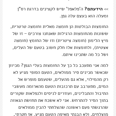
>>
הידעתם?
ה'פלאפל' שיש לקצינים בדרגת רס"ן
ומעלה הוא בעצם עלה גפן.
החומצות הבולטות הן חומצה מאלית וחומצה טרטרית,
ששונות מהחומצות הרגילות שאנחנו צורכים – זו של
מיץ הלימון (חומצה ציטרית) וזו של החומץ (חומצה
אצטית), ולחומצות אלו חלק חשוב בטעם של העלים,
ושל כל מה שתכינו איתם.
למה אני מתעכב כל כך על החומצות בעלי הגפן? מכיוון
שכאשר מכינים סיר ממולאים, הטעם הסופי מגיע לא
רק מהמילוי, אלא גם מהעלים, שטעמם מופרש אל
המים, מתערבב עם תרכובות הטעם מהארומה מעשבי
התיבול והתבלינים, ועוזרים לניסים ולנפלאות שקורים
בתוך הסיר להתרחש. אני לא אשכח את תחושת הגאווה
שהרגשתי פעם ראשונה שהצלחתי להכין ממולאים
מוצלחים, ולא הבנתי מאיפה הטעם מגיע. אז חקרתי,