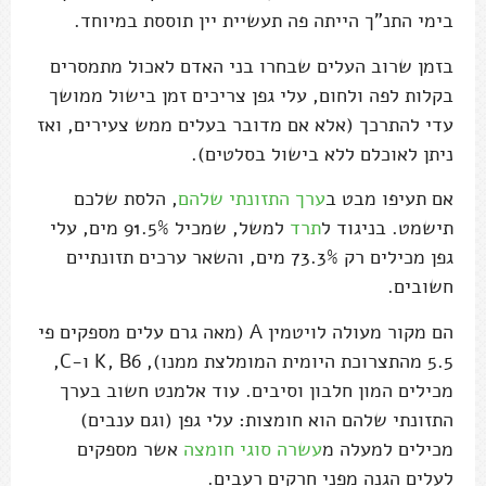
בימי התנ"ך הייתה פה תעשיית יין תוססת במיוחד.
בזמן שרוב העלים שבחרו בני האדם לאכול מתמסרים
בקלות לפה ולחום, עלי גפן צריכים זמן בישול ממושך
עדי להתרכך (אלא אם מדובר בעלים ממש צעירים, ואז
ניתן לאוכלם ללא בישול בסלטים).
אם תעיפו מבט ב
ערך התזונתי שלהם
, הלסת שלכם
תישמט. בניגוד ל
תרד
למשל, שמכיל 91.5% מים, עלי
גפן מכילים רק 73.3% מים, והשאר ערכים תזונתיים
חשובים.
הם מקור מעולה לויטמין A (מאה גרם עלים מספקים פי
5.5 מהתצרוכת היומית המומלצת ממנו), K, B6 ו-C,
מכילים המון חלבון וסיבים. עוד אלמנט חשוב בערך
התזונתי שלהם הוא חומצות: עלי גפן (וגם ענבים)
מכילים למעלה מ
עשרה סוגי חומצה
אשר מספקים
לעלים הגנה מפני חרקים רעבים.