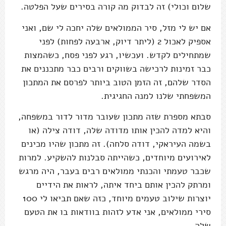
שלום וכולי) זה לבדוק מה קורה בסירים שעל הפלטה.
אם יש לי מזל, סיר הממולאים שלה יחכה לי שם, ואני
אספיק לאכול 2 (ליתר דיוק, ארבעה לפחות) לפני
שמתחילים לקדש. ועכשיו, רגע לפני פסח, כשהמצות
כבר זמינות לרכישה בשווקים ורבים כבר מתכננים את
הסדר שלהם, זה הזמן הטוב ביותר לפרסם את המתכון
המשפחתי שלנו למנה החגיגית.
סבתא מספרת שזה מתכון שעובר מדור לדור במשפחה,
והיא למדה להכין אותו מדודה שלה, דודה צילה (או
בשמה העיראקי, דודה סלחה). זה מתכון שהיו מכינים
לאירועים מיוחדים, כשהייתה סבלנות להשקיע. למרות
שכבר טעמתי והכנתי ממולאים רבים בעבר, היה מרגש
ומרתק להכין אותם ביחד איתה, לראות את הידיים
יוצרות שילוב טעמים מיוחד, כזה שאם תביאו לי 100
סירי ממולאים, אני אדע לזהות בוודאות בו את הטעם
שלה.