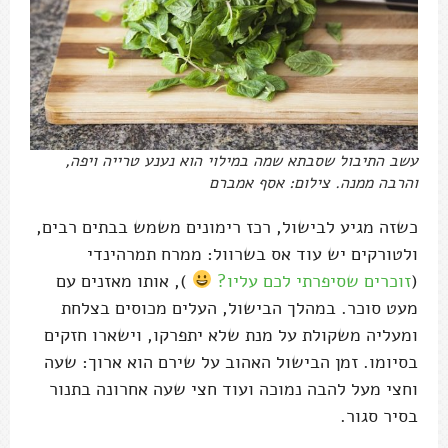
עשב התיבול שסבתא שמה במילוי הוא נענע טרייה ויפה,
והרבה ממנה. צילום: אסף אמברם
כשזה מגיע לבישול, רכז רימונים משמש בבתים רבים,
ולטורקים יש עוד אס בשרוול: ממרח תמרהינדי
(
זוכרים שסיפרתי לכם עליו?
), אותו מאזנים עם
מעט סוכר. במהלך הבישול, העלים מכוסים בצלחת
ומעליה משקולת על מנת שלא יתפרקו, וישארו חזקים
בסיומו. זמן הבישול האהוב על שירם הוא ארוך: שעה
וחצי מעל להבה נמוכה ועוד חצי שעה אחרונה בתנור
בסיר סגור.