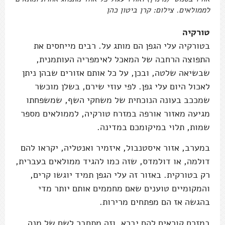
לממולאים. צילום: קרן ביטון כהן
טורקיה
בטורקיה עלי הגפן הם מותג על. רבים מייחסים את
התפוצה הרחבה של המאכל לאימפריה העותמנית,
שבשיאה שלטה, ובכן, על כל אותם אזורים שבהן ניתן
לאכול היום עלי גפן. לפי עוזי שירם, בשלן מוכשר
שמככב בעונה הנוכחית של משחקי השף, שמשפחתו
מגיעה מאזור אורפה במזרח טורקיה, לממולאים מספר
שמות, תלוי במיקומכם במדינה.
במערב, אזור איסטנבול, איזמיר ואנטליה, יקראו להם
דולמה, או דולמדס, שזה כמו להגיד ממולאים בעברית,
רק בטורקית. באזור זה עלי הגפן תמיד יוגשו קרים,
והמקומיים טוענים שאם מחממים אותם יותר מדי
בהגשה אז הם מפתחים מרירות.
במזרח קוראים להם יִבְרַא, וזה מתחבר לשם של מנה