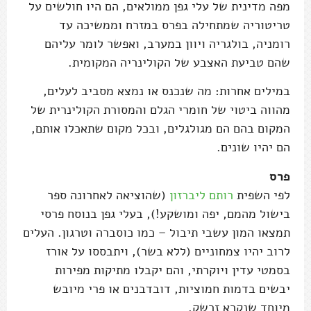
מפה מדינית של עלי גפן ממולאים, הם היו חולשים על
טריטוריה שמתחילה בפרס במזרח וממשיכה עד
רומניה, בולגריה ויוון במערב, ואפשר לומר עליהם
שהם טביעת האצבע של הקולינריה המקומית.
במילים אחרות: מה שנכנס או נמצא מסביב לעלים,
מהווה ביטוי של חומרי הגלם והמסורת הקולינרית של
המקום בהם הם מגולגלים, ובכל מקום שתאכלו אותם,
הם יהיו שונים.
פרס
לפי השפית
רותם ליברזון
(שהוציאה לאחרונה ספר
בישול מהמם, יפה ומושקע!), בעלי גפן בנוסח פרסי
תמצאו המון עשבי תיבול – כמו כוסברה וטרגון. העלים
לרוב יהיו צמחוניים (ללא בשר), ויתבססו על אורז
בסמטי עדין ויוקרתי, והם יקבלו מתיקות מפירות
יבשים בדמות חמוציות, דובדבנים או פרי מיובש
מיוחד שנקרא זרשק.