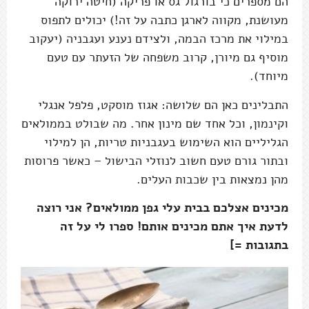
הם מספרים כי בורגול גס או פריקה (חיטה ירוקה
מעושנת, מקווה לארגן כתבה על זה!) יכולים לתפוס
במילוי את מרכז הבמה, ולצידם נענע ועגבניה (יעקוב
מוסיף גם מיורן, קרוב משפחה של הזעתר עם טעם
מיוחד).
התבלינים כאן הם שלושה: אגוז מוסקט, פלפל אנגלי
וקינמון, וכל אחד שם מינון אחר. מה שבולט בממולאים
הגליליים הוא השימוש בעגבניות טריות, הן למילוי
ובתור גורם טעם חשוב לנוזלי הבישול – כאשר פרוסות
מהן נמצאות בין שכבות העלים.
מכינים אצלכם בבית עלי גפן ממולאים? אני רוצה
לדעת איך אתם מכינים אותם! ספרו לי על זה
בתגובות =]