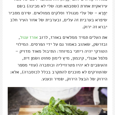
עיראקית אחרת (שסבתא חנה שלי לא מכינה) בשם
יִפְרַא – של עלי מנגולד וסלקים ממולאים. שירם מסביר
שיפרא בערבית זה עלים, ובערבית של אזור העיר חלב
יברא זה ירוק.
את העלים תמיד ממלאים באורז, לרוב
אורז עגול
,
ובזרשק, שאהוב כאמור גם על ידי הפרסים. המילוי
הטורקי יהיה ריחני במיוחד: התיבול מאוד מדויק –
פלפל אנגלי, קינמון, מיץ לימון סחוט ושמן זית,
והעשבים לא יהיו פטרוזיליה וכוסברה (עוזי מספר
שהטורקים לא מוכנים להתקרב בכלל לכוסברה), אלא:
הירוק של הבצל הירוק, שמיר ונענע.