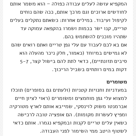
המקפיא עושה לעלים עבודה כפולה – הוא משמר אותם
לחודשים ארוכים וגם מרכך אותם, ככה שהם נוחים
לקיפול ועיבוד. במילים אחרות: כשאתם נתקלים בעלים
טריים, קנו ישר בכמות ושמרו בהקפאה עמוקה עד
שתהיו מוכנים להשתמש בהם.
אם בא לכם לעבוד עם עלי גפן טריים ואתם רואים שהם
לא גמישים במיוחד (כאמור, חלק ניכר מהעלה הוא
סיבים תזונתיים), כדאי לתת להם בישול קצר, 5-7
דקות במים רותחים בשביל הריכוך.
משומרים
במעדניות וחנויות קטניות (ולעתים גם בסופרים) תוכלו
למצוא עלי גפן מוחמצים ומשומרים (ראוי לציון חיים
אברמנטו משוק לוינסקי, שמייבא אותם לארץ מטורקיה
ומפיץ לעשרות מקומות). הם אופציה טובה לרכישה
כשאין עלים טריים לקנות ובמקפיא נגמרו. אותם כדאי
לשטוף היטב ממי השימור לפני העבודה.