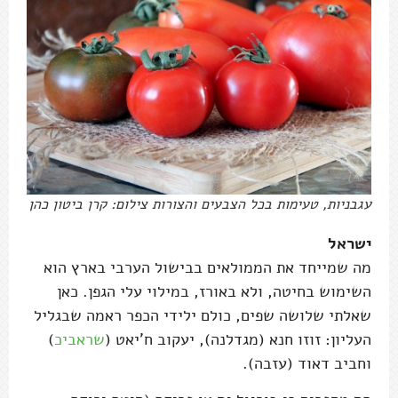
עגבניות, טעימות בכל הצבעים והצורות צילום: קרן ביטון כהן
ישראל
מה שמייחד את הממולאים בבישול הערבי בארץ הוא
השימוש בחיטה, ולא באורז, במילוי עלי הגפן. כאן
שאלתי שלושה שפים, כולם ילידי הכפר ראמה שבגליל
העליון: זוזו חנא (מגדלנה), יעקוב ח'יאט (
שראביכ
)
וחביב דאוד (עזבה).