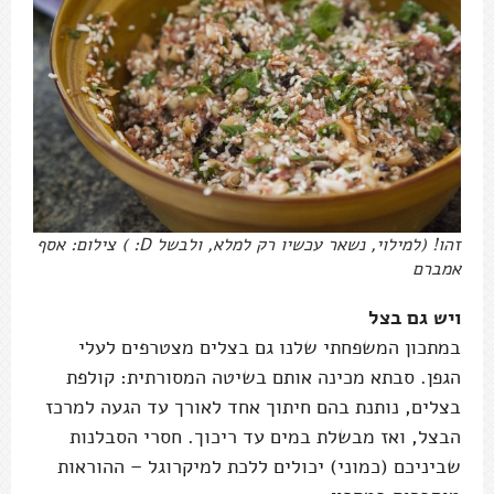
זהו! (למילוי, נשאר עכשיו רק למלא, ולבשל D: ) צילום: אסף
אמברם
ויש גם בצל
במתכון המשפחתי שלנו גם בצלים מצטרפים לעלי
הגפן. סבתא מכינה אותם בשיטה המסורתית: קולפת
בצלים, נותנת בהם חיתוך אחד לאורך עד הגעה למרכז
הבצל, ואז מבשלת במים עד ריכוך. חסרי הסבלנות
שביניכם (כמוני) יכולים ללכת למיקרוגל – ההוראות