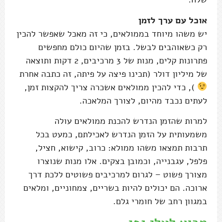
אוכל עם ערך לזמן
יש משהו מיוחד בממולאים, כי זה מאכל שאפשר להכין
רק כשאוהבים לבשל. בזמן שהיום כולם מחפשים
פתרונות קלים, מנות של 3 מרכיבים, 2 דקות ותוצאה
של מיליון דולר (תכינו פיצה על פיתה, זה כתבה אחרת
), כדי להכין ממולאים אשכרה צריך להקצות זמן,
לעתים נכבד מהיום, לצורך המלאכה.
למרות שהזמן הנדרש להכנת ממולאים עולה
משמעותית על הזמן הנדרש לאכילתם, כמעט בכל
תרבות תמצאו משהו ממולא: כרוב, קישוא, חציל,
פלפל, עגבנייה, וכמובן בצקים. אלו מנות שנוצרו
מצורך פשוט – לגרום למרכיבים פשוטים ללכת דרך
ארוכה. הם יכולים להיות בשריים, צמחוניים, ומלאים
במגוון רחב של חומרי גלם.