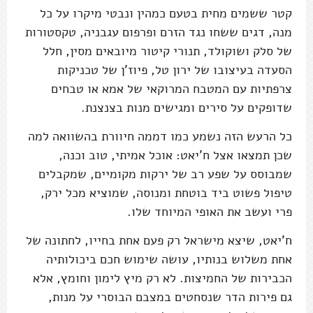
קטר ששמים מחית בטעם כמהין ונבטי מיקרו על כל
מנה, דגים ששחו נגד הזרם ופרפום עגבניה, טקסטורות
של סלק ושוקולד, תנורי קיטור מיובאים מסין, חלל
הסעדה בעיצובו של ירון טל, פיוז'ן של טכניקות
צרפתיות עם המטבח המרוקאי של אמא או טבחים
שדופקים על סירים ומגישים מנות בצנצנת.
כל הרעש הזה נשמע כמו דממה חיוורת בהשוואה למה
שכן תמצאו אצל ח'יאט: אוכל אמיתי, טוב וכנה,
שמבוסס על שפע רב של ירקות מקומיים, שמקבלים
טיפול פשוט ביד בוטחת ומנוסה, שמוציא מכל ירק,
פרי ועשב את האופי המיוחד שלו.
ח'יאט, שיצא מישראל רק פעם אחת בחייו, לחתונה של
אחת משלוש בנותיו, עושה שימוש חכם ביכולותיה
הכבירות של החמיצות. לא רק מיץ לימון וחומץ, אלא
גם פירות הדר שנסחטים במצבם הבוסרי על מנות,