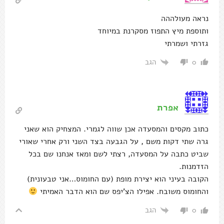
נראה מעולההה
ותוספת מיץ התפוז מסקרנת במיוחד
גזרתי ושמרתי
הגב
0
אפרת
כתוב מקסים והמסעדה אכן שווה לגמרי. המצחיק הוא שאני
גרה שתי דקות משם , על הגבעה בצד השני ורק אחרי שאורי
שביט כתבה על המסעדה, רצתי לשם ומאז אנחנו שם בכל
הזדמנות.
הקובה בעיני הוא יצירת מופת (עם החומוס…אני טבעונית)
והחומוס משובח. אפילו הצ'יפס שם הוא הדבר האמיתי
הגב
0