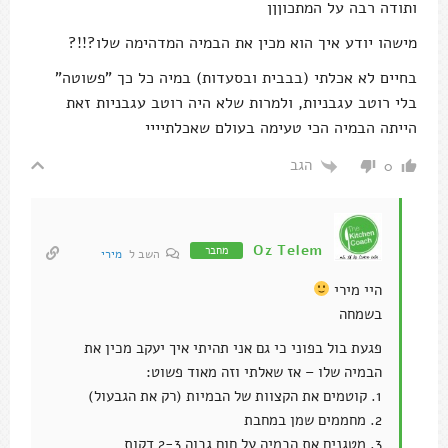
ותודה רבה על המתכוןןן
מישהו יודע איך הוא מכין את הבמיה המדהימה שלו?!!?
בחיים לא אכלתי (בבבית ובסעדות) במיה כל כך "פשוטה"
בלי רוטב עגבניות, ולמרות שלא היה רוטב עגבניות זאת
הייתה הבמיה הכי טעימה בעולם שאכלתיייי
הגב
0
Oz Telem
מחבר
השב ל
מירי
היי מירי
בשמחה
פגעת בול בפוני כי גם אני תהיתי איך יעקב מכין את
הבמיה שלו – אז שאלתי וזה מאוד פשוט:
1. קוטמים את הקצוות של הבמיות (רק את הגבעול)
2. מחממים שמן במחבת
3. מטגנים את הבמיה על חום גבוה 2-3 דקות