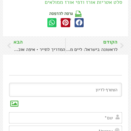
סלט אטריות אורז ודפי אורז ממולאים
שתפו:
הקודם
הבא
לראשונה בישראל: ליים משומר!
המדריך לתייר • איפה אוכלים (בזול) בברלין
שם*
אימיי