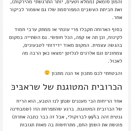
והמון סומאק (ממלא וטעים, יותר התרגשתי מהירקות),
ואת חביתת העשבים המפורסמת שלו גם אשמור לביקור
אחר.
בסוף הארוחה תקבלו פרי עונתי או ממתק ערבי חמוד
לקינוח, וכן תה או קפה, הכל חופשי. גם השתייה במקום
בהגשה עצמית. המקום מאוד ידידותי לטבעונים,
צמחונים וגם אלרגים לגלוטן ימצאו כאן הרבה מה
לאכול.
והבטחתי לכם מתכון אז הנה מתכון
הכרובית המטוגנת של שראבּיכּ
אחד הריחות הכי מענגים שנתן לנו הטבע, הוא הריח
של הכרובית המטוגנת. ברגע שהתפרחת הזו (שמבחינה
גנטית זהה ב99% לברוקולי, אבל זה כבר כתבה אחרת)
פוגשת את השמן החם, מתרחשות בה מאות תגובות