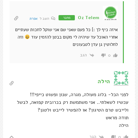
Oz Telem
מחבר
השב ל
אפרת
איזה כיף לך :] כל פעם שאני שם אני שוקל לחכות שעתיים
אחרי האוכל עד שיהיה לי מקום בבטן להזמין עוד
וזה
לחלוטין גן עדן לטבעונים
הגב
0
הילה
לפני הכל- בלוג מעולה, מגרה, שנון ופשוט כייפי!!!
עכשיו לשאלתי.. אני משתמשת רק בכרובית קפואה, לבשל
ולייבש טרם הטיגון? או להפשיר לייבש ולטגן?
תודה מראש
הילה
הגב
0