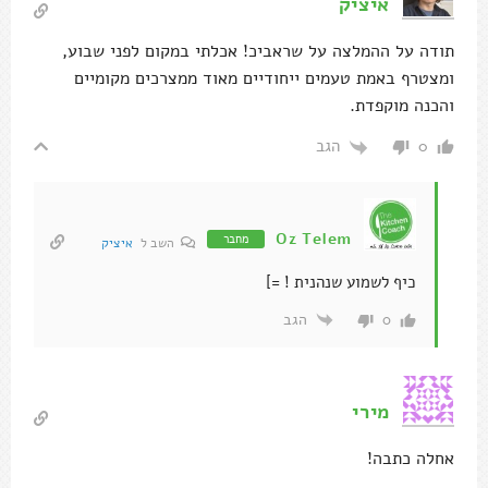
איציק
תודה על ההמלצה על שראביכ! אכלתי במקום לפני שבוע,
ומצטרף באמת טעמים ייחודיים מאוד ממצרכים מקומיים
והכנה מוקפדת.
הגב
0
Oz Telem
מחבר
השב ל
איציק
כיף לשמוע שנהנית ! =]
הגב
0
מירי
אחלה כתבה!