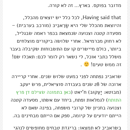
מדובר בפוקס. בארץ… זה לא קורה.
Having said that, לכל כלל יש יוצאים מהכלל,
והיוצאת מהכלל שלי היא שָרַאבִּיכּ (מורכב בערבית) –
מסעדה קטנה וצנועה שנמצאת בכפר ראמה שבגליל,
לא רחוק מכרמיאל. אחרי שלושה ביקורים מוצלחים
ביותר, כולם מיישרים קו עם התשבוחות שקיבלה בעבר
משלל כתבי אוכל, לי נשאר רק לומר לכם: תאכלו שם!
זה ממש טעים!
.
שראביכ נפתחה לפני כמעט שלוש שנים. אחרי קריירה
ארוכה של 28 שנים בעבודה סוציאלית, פרש יעקב
(מבוטא: יָעַקוּבּ) ח'יאט (
כאן בתמונה שצילם דן פרץ
התותח
) לגמלאות ופתח, ביחד עם אשתו, מסעדה קטנה
וצנועה בחניון של קרובי משפחה, בפינה שאם לא
הייתם יודעים על קיומה, ספק אם הייתם מבחינים בה.
בשראביכ לא תמצאו: בריגדת טבחים מחופשים לנהגי