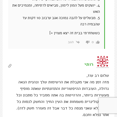
4. יוצקים מעל המון לימון, מביאים לרתיחה, ומנמיכים את
האש
5. מבשלים על להבה נמוכה אגב ערבוב 10 דקות עד
שהבמיה רכה
כששחזרתי בבית זה יצא מצוין =]
הגב
0
רותי
שלום רב עוז,
מזה זמן מה אני מקבלת את הרשימות שלך ונהנית הנאה
גדולה, העובדות ההיסטוריות והתזונתיות שאתה מוסיף
מעשירות ביותר, והרהיטות בה אתה מסביר כל מתכון וכל
חוויה קולינרית משמחות את העין החיך והחשק לנסות כל
דבר, (לא שאני מנסה כל דבר אבל זה מעורר חשק לזה).
אתר נפלא וחכם.