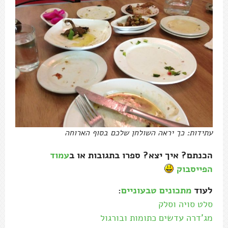
עתידות: כך יראה השולחן שלכם בסוף הארוחה
הכנתם? איך יצא? ספרו בתגובות או ב
עמוד
הפייסבוק
לעוד
מתכונים טבעוניים
:
סלט סויה וסלק
מג'דרה עדשים כתומות ובורגול