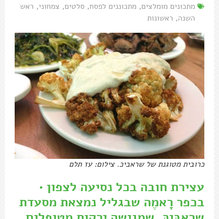
מתכונים מומלצים
,
מתכוננים לפסח
,
סלטים
,
צמחוני
,
ראש
השנה
,
ראשונות
כרובית מטוגנת של שראביכ. צילום: עז תלם
עצירת חובה בכל נסיעה לצפון •
בכפר רָאמֶה שבגליל נמצאת מסעדת
שָרַאבִּיכּ, שמגישה ירקות מטופלים