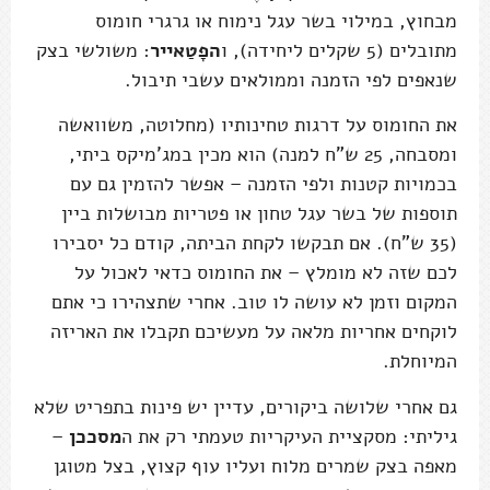
מבחוץ, במילוי בשר עגל נימוח או גרגרי חומוס
מתובלים (5 שקלים ליחידה), ו
הפָטַאייר
: משולשי בצק
שנאפים לפי הזמנה וממולאים עשבי תיבול.
את החומוס על דרגות טחינותיו (מחלוטה, משוואשה
ומסבחה, 25 ש”ח למנה) הוא מכין במג'מיקס ביתי,
בכמויות קטנות ולפי הזמנה – אפשר להזמין גם עם
תוספות של בשר עגל טחון או פטריות מבושלות ביין
(35 ש”ח). אם תבקשו לקחת הביתה, קודם כל יסבירו
לכם שזה לא מומלץ – את החומוס כדאי לאכול על
המקום וזמן לא עושה לו טוב. אחרי שתצהירו כי אתם
לוקחים אחריות מלאה על מעשיכם תקבלו את האריזה
המיוחלת.
גם אחרי שלושה ביקורים, עדיין יש פינות בתפריט שלא
גיליתי: מסקציית העיקריות טעמתי רק את ה
מסככן
–
מאפה בצק שמרים מלוח ועליו עוף קצוץ, בצל מטוגן