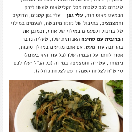
שיגרום לכם לשכוח מכל הקלישאות שעשו לירק
הכמעט מאוס הזה;
עלי גפן
– עלי גפן קטנים, הדוקים
וחמצמצים, בתיבול של נענע מיובשת, לפעמים במילוי
של בורגול ולפעמים במילוי של אורז, וכמובן את
ה
כרובית עם טחינה
האגדתית שלו, שעליה נדבר
בהרחבה עוד מעט. אם אתם מגיעים במהלך סוכות,
אסור לוותר על הבמיה שלו (כל עוד היא בעונה) –
נימוחה, עשירה וחמצמצה במידה (כל הנ”ל יעלו לכם
10 ש”ח לצלחת קטנה ו-20 לצלחת גדולה).