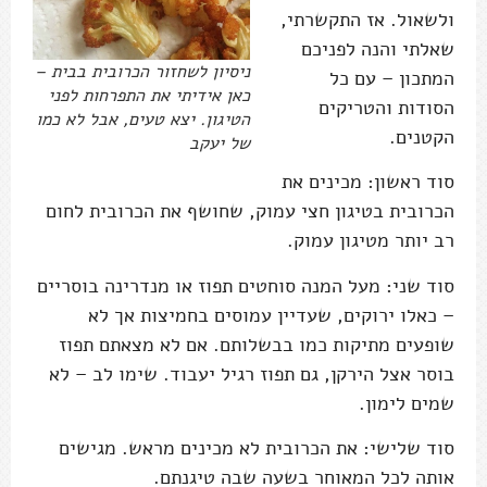
ולשאול. אז התקשרתי,
שאלתי והנה לפניכם
ניסיון לשחזור הכרובית בבית –
המתכון – עם כל
כאן אידיתי את התפרחות לפני
הסודות והטריקים
הטיגון. יצא טעים, אבל לא כמו
הקטנים.
של יעקב
סוד ראשון: מכינים את
הכרובית בטיגון חצי עמוק, שחושף את הכרובית לחום
רב יותר מטיגון עמוק.
סוד שני: מעל המנה סוחטים תפוז או מנדרינה בוסריים
– כאלו ירוקים, שעדיין עמוסים בחמיצות אך לא
שופעים מתיקות כמו בבשלותם. אם לא מצאתם תפוז
בוסר אצל הירקן, גם תפוז רגיל יעבוד. שימו לב – לא
שמים לימון.
סוד שלישי: את הכרובית לא מכינים מראש. מגישים
אותה לכל המאוחר בשעה שבה טיגנתם.