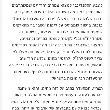
לטבע הסקנדינבי למצוא צמחים יחודיים שמשתלבים
לאחר מכן במנותיה השונות. השף הצרפתי מרק ורה
זכה בשלושה כוכבי מישלן (עבור 2 מסעדות שונות!)
בזכות בישול שמבוסס על ליקוט עשבי בר מהאלפים
שמקיפים את עיירת ילדותו. בצניעות, בשקט, בלי
משרד יח"צ ובלי לקשור לעצמו כתרים וכינויים,
תמצאו בשראביכ את הליבה של מה שהקנה לקודמים
את תהילתם העולמית – רק שבשביל ארוחה אצלו לא
צריך לטוס לחו"ל, להזמין מקום שלושה חודשים
מראש, ולהיפרד מאלפי דולרים רק בשביל הפריבילגיה
לטעום ממנותיו. גם מבחינת תמורה לכסף, זאת אחת
המסעדות הכי טובות בישראל.
תפריט המסעדה כתוב על לוח מחיק, והוא משתנה
בהתאם לעונה. טעמתי את כל סקציית הסלטים, ואת
החומוס ואת אחת העיקריות – ואחד הלקחים שלי הוא
שכדאי לבוא לשם בקבוצות של ארבעה או יותר, ככה