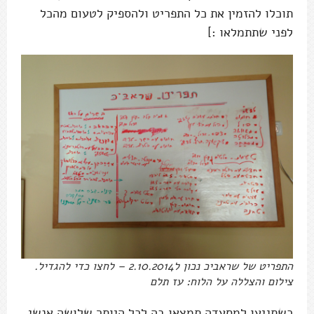
תוכלו להזמין את כל התפריט ולהספיק לטעום מהכל
לפני שתתמלאו :]
התפריט של שראביכ נכון ל2.10.2014 – לחצו כדי להגדיל.
צילום והצללה על הלוח: עז תלם
כשתגיעו למסעדה תמצאו בה לכל היותר שלושה אנשי