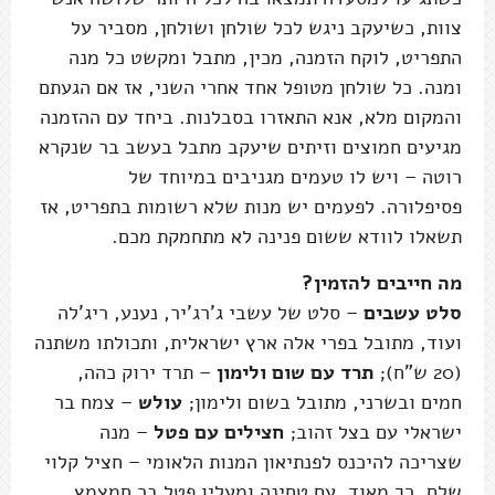
צוות, כשיעקב ניגש לכל שולחן ושולחן, מסביר על
התפריט, לוקח הזמנה, מכין, מתבל ומקשט כל מנה
ומנה. כל שולחן מטופל אחד אחרי השני, אז אם הגעתם
והמקום מלא, אנא התאזרו בסבלנות. ביחד עם ההזמנה
מגיעים חמוצים וזיתים שיעקב מתבל בעשב בר שנקרא
רוטה – ויש לו טעמים מגניבים במיוחד של
פסיפלורה. לפעמים יש מנות שלא רשומות בתפריט, אז
תשאלו לוודא ששום פנינה לא מתחמקת מכם.
מה חייבים להזמין?
סלט עשבים
– סלט של עשבי ג'רג'יר, נענע, ריג'לה
ועוד, מתובל בפרי אלה ארץ ישראלית, ותכולתו משתנה
(20 ש”ח);
תרד עם שום ולימון
– תרד ירוק כהה,
חמים ובשרני, מתובל בשום ולימון;
עולש
– צמח בר
ישראלי עם בצל זהוב;
חצילים עם פטל
– מנה
שצריכה להיכנס לפנתיאון המנות הלאומי – חציל קלוי
שלם, רך מאוד, עם טחינה ומעליו פטל בר חמצמץ