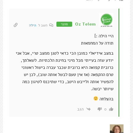
Oz Telem
מחבר
השב ל
הילה
היי הילה :]
תודה על המחמאות
במצב אידיאלי כמובן הכי כדאי לטגן ממצב טרי, אבל אני
יודע שזה בעייתי מכל מיני בחינת הלכתיות. לשאלתך,
כרובית קפואה היא כרובית שכבר עברה בישול ראשוני
טרם ההקפאה (אז אין טעם לבשל אותה שוב), לכן יש
להפשיר אותה ולייבש היטב, כדי שתיכנס לטיגון כמה
שיותר יבשה.
בהצלחה
הגב
0