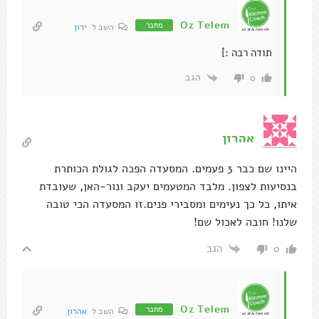
Oz Telem
מחבר
השב ל
ירון
תודה רבה :]
הגב
0
אהרון
היינו שם כבר 3 פעמים. המסעדה הפכה לגולת הכותרת
בנסיעות לצפון. מלבד המטעמים יעקב ונור-האן, שעובדת
איתו, כל כך נעימים ומסבירי פנים.זו המסעדה הכי טובה
שלנו! חובה לאכול שם!
הגב
0
Oz Telem
מחבר
השב ל
אהרון