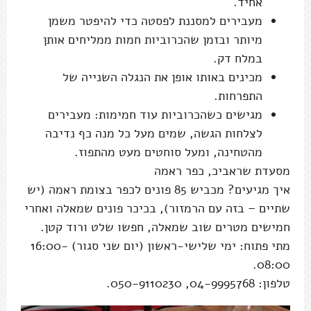
אחיד.
מעבירים למסננת לפסטה כדי להיפטר משמן
מיותר ובזמן שהכרוביות חמות ממליחים אותן
במלח דק.
מכינים באותו אופן את הנגלה השנייה של
התפרחות.
מגישים כשהכרוביות עוד חמימות: מעבירים
לצלחות הגשה, שמים מעל כל מנה כף נדיבה
מהטחינה, ומעל סוחטים מעט מהתפוז.
מסעדת שראביכ, כפר ראמה
איך מגיעים? מכביש 85 פונים לכפר בצומת ראמה (יש
שתיים – בזה עם הרמזור), בכיכר פונים שמאלה ואחרי
חמישים מטרים שוב שמאלה, חפשו שלט ורוד קטן.
מתי פתוח: ימי שלישי-ראשון (יום שני סגור) 16:00-
08:00.
טלפון: 04-9995768, 050-9110230.