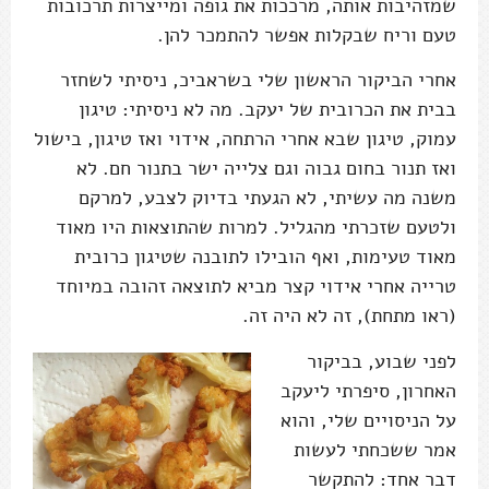
שמזהיבות אותה, מרככות את גופה ומייצרות תרכובות
טעם וריח שבקלות אפשר להתמכר להן.
אחרי הביקור הראשון שלי בשראביכ, ניסיתי לשחזר
בבית את הכרובית של יעקב. מה לא ניסיתי: טיגון
עמוק, טיגון שבא אחרי הרתחה, אידוי ואז טיגון, בישול
ואז תנור בחום גבוה וגם צלייה ישר בתנור חם. לא
משנה מה עשיתי, לא הגעתי בדיוק לצבע, למרקם
ולטעם שזכרתי מהגליל. למרות שהתוצאות היו מאוד
מאוד טעימות, ואף הובילו לתובנה שטיגון כרובית
טרייה אחרי אידוי קצר מביא לתוצאה זהובה במיוחד
(ראו מתחת), זה לא היה זה.
לפני שבוע, בביקור
האחרון, סיפרתי ליעקב
על הניסויים שלי, והוא
אמר ששכחתי לעשות
דבר אחד: להתקשר