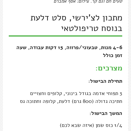
טעים חם וגם קר. צילום: אסף אמברם
מתכון לצ'ירשי, סלט דלעת
בנוסח טריפולטאי
4-6 מנות, טבעוני/פרווה, 15 דקות עבודה, שעה
זמן כולל
מצרכים:
תחילת הבישול:
3 תפוחי אדמה בגודל בינוני, קלופים וחצויים
חתיכה גדולה (800 גרם) דלעת, קלופה וחתוכה גס
המשך הבישול:
1/4 כוס שמן (איזה שבא לכם)