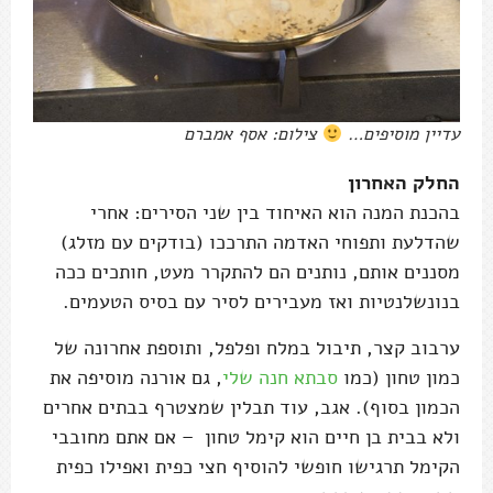
עדיין מוסיפים…
צילום: אסף אמברם
החלק האחרון
בהכנת המנה הוא האיחוד בין שני הסירים: אחרי
שהדלעת ותפוחי האדמה התרככו (בודקים עם מזלג)
מסננים אותם, נותנים הם להתקרר מעט, חותכים ככה
בנונשלנטיות ואז מעבירים לסיר עם בסיס הטעמים.
ערבוב קצר, תיבול במלח ופלפל, ותוספת אחרונה של
כמון טחון (כמו
סבתא חנה שלי
, גם אורנה מוסיפה את
הכמון בסוף). אגב, עוד תבלין שמצטרף בבתים אחרים
ולא בבית בן חיים הוא קימל טחון – אם אתם מחובבי
הקימל תרגישו חופשי להוסיף חצי כפית ואפילו כפית