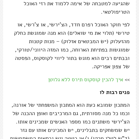
שהגיעה למטבחה של אימה ללמוד את רזי האוכל
הטריפולטאי.
לפי חוקר האוכל רפרם חדד, הצ'ירשי, או צ'רשי, או
טירשי (תלוי את מי שואלים) הוא מנה שמוגשת כחלק
מהזעלוק (יש המבטאים אזלוק) – מנות קטנות
שמוגשות בפתיחת הארוחה, כמו המזה היווני/טורקי,
ובבתים רבים הוא מוגש בתור ליווי לקוסקוס, הפסטה
של צפון אפריקה.
>>
איך להכין קוסקוס תירס ללא גלוטן
פנים רבות לו
המתכון שמובא כעת הוא המתכון המשפחתי של אורנה,
וכמו כל מנה מסורתית, גם המרכיבים ואופן ההכנה של
הצ'ירשי משתנים כמו מספר האנשים שמכינים אותו.
יש שמשחקים בתבלינים, יש המכינים אותו עם גזר
(ד"ש לטלי מרקו) ו/או בטטה ויש גרסאות המשתמשות