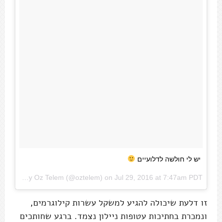
יש לי חולשה לדלועיים
A photo posted by Oz Telem (@oztelem) on
Jul 29, 2016 at 7:47am PDT
זו דלעת שיכולה להגיע למשקל עשרות קילוגרמים,
ונמכרת בחתיכות עטופות ניילון נצמד. ברגע שחותכים