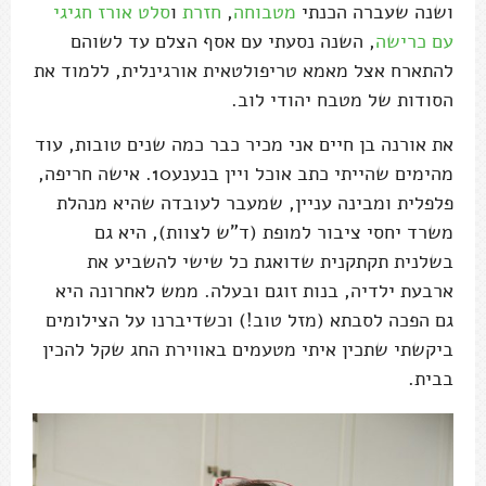
ושנה שעברה הכנתי
מטבוחה
,
חזרת
ו
סלט אורז חגיגי
עם כרישה
, השנה נסעתי עם אסף הצלם עד לשוהם
להתארח אצל מאמא טריפולטאית אורגינלית, ללמוד את
הסודות של מטבח יהודי לוב.
את אורנה בן חיים אני מכיר כבר כמה שנים טובות, עוד
מהימים שהייתי כתב אוכל ויין בנענע10. אישה חריפה,
פלפלית ומבינה עניין, שמעבר לעובדה שהיא מנהלת
משרד יחסי ציבור למופת (ד"ש לצוות), היא גם
בשלנית תקתקנית שדואגת כל שישי להשביע את
ארבעת ילדיה, בנות זוגם ובעלה. ממש לאחרונה היא
גם הפכה לסבתא (מזל טוב!) וכשדיברנו על הצילומים
ביקשתי שתכין איתי מטעמים באווירת החג שקל להכין
בבית.