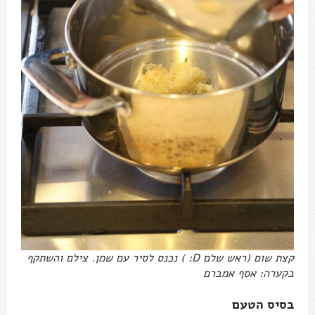
קצת שום (ראש שלם D: ) נכנס לסיר עם שמן. צילם והשתקף
בקערה: אסף אמברם
בסיס הטעם