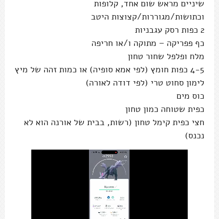
שיניים מראש שום אחד, קלופות
וכתושות/מגוררות/קצוצות היטב
2 כפות רסק עגבניות
כף פפריקה – מתוקה ו/או חריפה
מלח ופלפל שחור טחון
4-5 כפות חומץ (לפי אמא סופיה) או כמות זהה של מיץ
לימון סחוט טרי (לפי דודה לאורה)
כוס מים
כפית שטוחה כמון טחון
חצי כפית קימל טחון (רשות, בבית של אורנה הוא לא
נכנס)