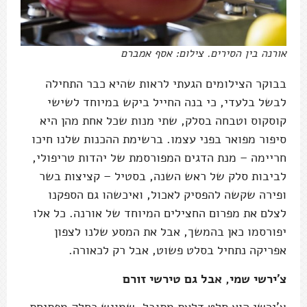
אורנה בין הסירים. צילום: אסף אמברם
בבוקר הצילומים הגעתי לראות שהיא כבר התחילה
לבשל בלעדי, כי בנה החייל ביקש במיוחד לשישי
קוסקוס וטבחה בסלק, שתי מנות שכל אחת מהן היא
סיפור מפואר בפני עצמו. ברשימת ההכנות שלנו חיכו
חריימה – מנת הדגים המפורסמת של יהדות טריפולי,
לביבות סלק של ראש השנה, בסטיל – קציצות בשר
ופירה שקשה להפסיק לאכול, ואיכשהו גם הספקנו
לצלם את מפרום החצילים המיוחד של אורנה. כל אלו
יפורסמו כאן בהמשך, אבל את המסע שלנו לצפון
אפריקה נתחיל בסלט פשוט, אבל רק לכאורה.
צ'ירשי שמי, אבל גם טירשי זורם
צ'ירשי הוא סלט דלעת מתובל, שמוגש כחלק מפתיחת