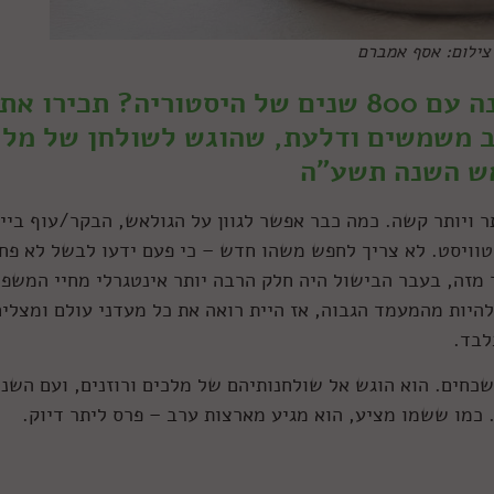
צילום: אסף אמברם
מתי בפעם האחרונה טעמתם מנה עם 800 שנים של היסטוריה? תכירו את
 משמשים ודלעת, שהוגש לשולחן של מלך
ש השנה תשע"ה
ר ויותר קשה. כמה כבר אפשר לגוון על הגולאש, הבקר/עוף ביין
טוויסט. לא צריך לחפש משהו חדש – כי פעם ידעו לבשל לא פח
ר מזה, בעבר הבישול היה חלק הרבה יותר אינטגרלי מחיי המשפ
היות מהמעמד הגבוה, אז היית רואה את כל מעדני עולם ומצליח
לבד.
חים. הוא הוגש אל שולחנותיהם של מלכים ורוזנים, ועם השני
 כמו ששמו מציע, הוא מגיע מארצות ערב – פרס ליתר דיוק.