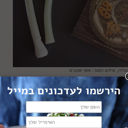
ולדן, צילום הספר: אסף אמברם
, אבל אפשר להשיגו בחנויות ספרים יש שניה), יש אוסף רחב
הירשמו לעדכונים במייל
ה, טורקיה, עיראק ופרס, דרך ארץ ישראל והלבנט ועד הצד השנ
הם נחשבים היום כחלק בלתי נפרד מהמטבח שלנו (עם מתכונים
בשנת יציאתו של הספר הוא היה לא פחות ממהפכה בעולם הבישול