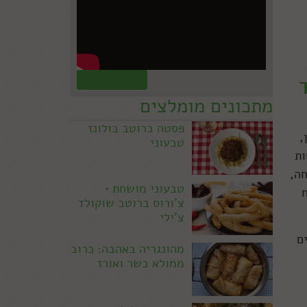
קראו עוד »
מתכונים מומלצים
פסטה ברוטב בולונז
,
טבעוני
ות
חה,
טבעוני מושחת •
צ'ורוס ברוטב שוקולד
צ'ילי
ם
מהונגריה באהבה: כרוב
ממולא בשר ואורז