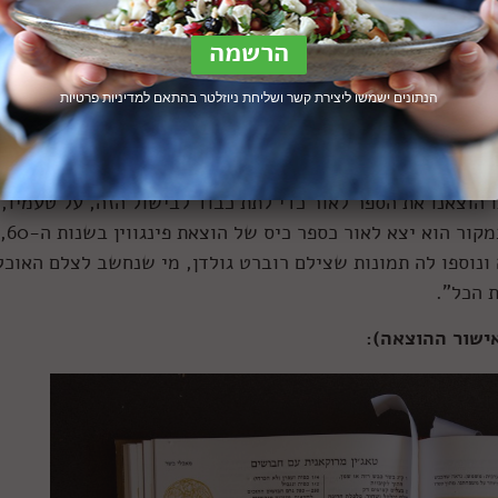
פרים, מסביר: “קלודיה רודן לא התיימרה למצוא ולהמציא, לחד
נים המשפחתיים והשקיעה זמן ומרץ רב בחיפוש אחר טקסטים
חורגים ממנה.
הנתונים ישמשו ליצירת קשר ושליחת ניוזלטר בהתאם ל
מדיניות פרטיות
י. כל הספרות אז הייתה חצי פוליטית, וניסתה לחנך את עדות
תמש נכון במצרכים של ארץ ישראל, וניסתה לחנך אותם להכין
 הוצאנו את הספר לאור כדי לתת כבוד לבישול הזה, על טעמיו,
תבליניו ושיטותיו היחודיות. הספר היה מרד. במקור הוא יצא לאור כספר כיס של הוצאת פינגווין בשנות ה-60,
נוספו לה תמונות שצילם רוברט גולדן, מי שנחשב לצלם האוכל
ת הכל”.
ישור ההוצאה):