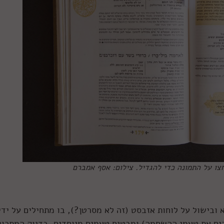
צו על התמונה כדי להגדיל. צילום: אסף אמברם
ובישול על לוחות אזבסט (זה לא מסרטן?), בו מתחילים על ידי
ים את טעמי ההשחמה) ומבטיח טעמים מיוחדים. בדיוק המתכונ