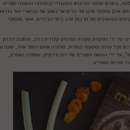
המתכון המקורי נכתב עוד במאה ה-13 – שנת 1226, בשנים שלפני הכיבוש המונגולי (במהלכו הושמדו ספרים
 חסן איבן מוחמד איבן אל-כרים אל כאתב אל בגדאדי (אל בגדאד
פים והחשובים של תרבות ערב בימי הביניים, אשר מתמקד
אשית המאה ה-20 והובאו אלינו על ידי הסופרת עטורת הפרסים קלודיה רודן, תושבת לונדון
ם מכל עדות ומטעמי המזרח, ואיגדה אותם לספר אחד, שתורגם
י המזרח", על ידי הוצאת הספרים של רות סירקיס, שספרה האחרון,
כל חנויות הספרים.