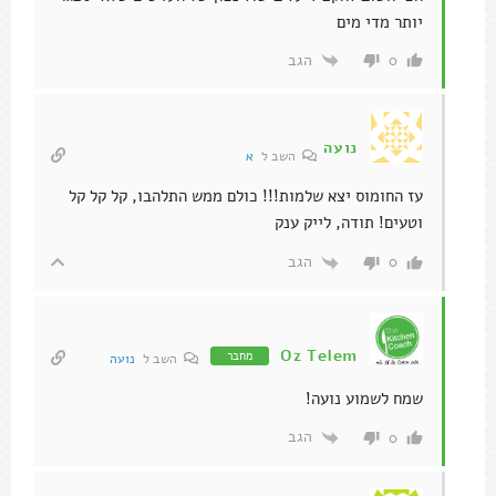
יותר מדי מים
הגב
0
נועה
השב ל
א
עז החומוס יצא שלמות!!! כולם ממש התלהבו, קל קל קל
וטעים! תודה, לייק ענק
הגב
0
Oz Telem
מחבר
השב ל
נועה
שמח לשמוע נועה!
הגב
0