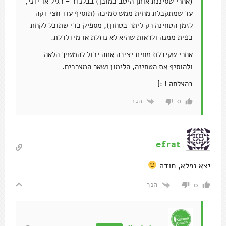
(אחרי שסיננת אותן היטב כמובן) בבלנדר – רגיל או ידני,
עד שמתקבלת מחית ממש סמיכה (תוסיף עוד חצי דקה
לזמן הטחינה רק ליתר בטחון), מספיק כדי שתוכל לקחת
כפית ממנה ולראות שהיא לא נוזלת או מידלדלת.
אחרי שקיבלת מחית יציבה אתה יכול להמשיך הלאה
ולהוסיף את הטחינה, הלימון ושאר המצרכים.
בהצלחה ! :]
הגב
0
efrat
יצא נפלא, תודה
הגב
0