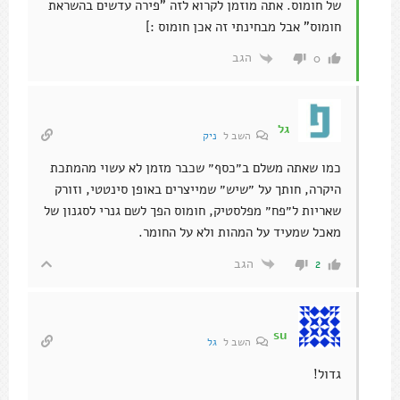
של חומוס. אתה מוזמן לקרוא לזה "פירה עדשים בהשראת
חומוס" אבל מבחינתי זה אכן חומוס :]
הגב
0
גל
השב ל
ניק
כמו שאתה משלם ב״כסף״ שכבר מזמן לא עשוי מהמתכת
היקרה, חותך על ״שיש״ שמייצרים באופן סינטטי, וזורק
שאריות ל״פח״ מפלסטיק, חומוס הפך לשם גנרי לסגנון של
מאכל שמעיד על המהות ולא על החומר.
הגב
2
su
השב ל
גל
גדול!