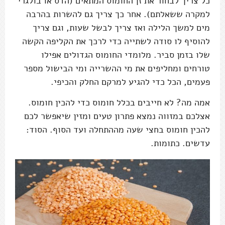
כל צריך לבחור את זן החומוס המתאים (הדס או בולגרי
למקרה ששאלתם). אחר כך צריך גם להשרות בהרבה
מים למשך הלילה ואז צריך לבשל שעות, וגם צריך
להוסיף לו סודה לשתייה כדי לרכך את הקליפה הקשה
שלו בזמן סביר. מלומדי החומוס הגדולים אפילו
טורחים ומחליפים את מי ההשרייה ומי הבישול מספר
פעמים, הכל כדי להגיע למרקם החלק והכיפי.
אמה מה? לא חייבים בכלל חומוס כדי להכין חומוס.
אצלכם במזווה נמצא פתרון טעים ומזין שיאפשר לכם
להכין חומוס בחצי שעה מההתחלה ועד הסוף. הסוד:
עדשים. כתומות.