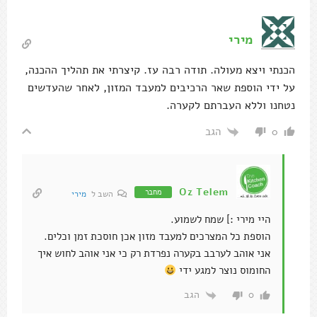
מירי
הכנתי ויצא מעולה. תודה רבה עז. קיצרתי את תהליך ההכנה,
על ידי הוספת שאר הרכיבים למעבד המזון, לאחר שהעדשים
נטחנו וללא העברתם לקערה.
הגב
0
Oz Telem
מחבר
השב ל
מירי
היי מירי :] שמח לשמוע.
הוספת כל המצרכים למעבד מזון אכן חוסכת זמן וכלים.
אני אוהב לערבב בקערה נפרדת רק כי אני אוהב לחוש איך
החומוס נוצר למגע ידי
הגב
0