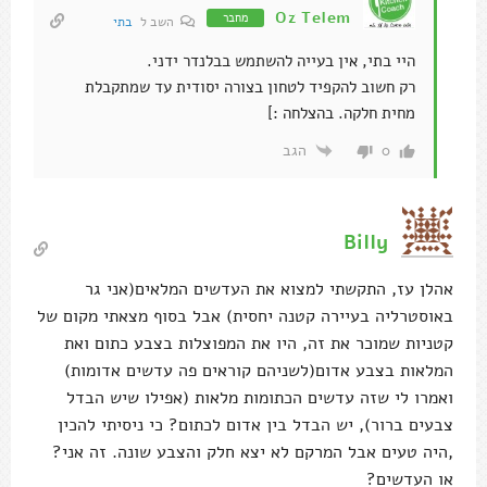
Oz Telem
מחבר
השב ל
בתי
היי בתי, אין בעייה להשתמש בבלנדר ידני.
רק חשוב להקפיד לטחון בצורה יסודית עד שמתקבלת
מחית חלקה. בהצלחה :]
הגב
0
Billy
אהלן עז, התקשתי למצוא את העדשים המלאים(אני גר
באוסטרליה בעיירה קטנה יחסית) אבל בסוף מצאתי מקום של
קטניות שמוכר את זה, היו את המפוצלות בצבע כתום ואת
המלאות בצבע אדום(לשניהם קוראים פה עדשים אדומות)
ואמרו לי שזה עדשים הכתומות מלאות (אפילו שיש הבדל
צבעים ברור), יש הבדל בין אדום לכתום? כי ניסיתי להכין
,היה טעים אבל המרקם לא יצא חלק והצבע שונה. זה אני?
או העדשים?