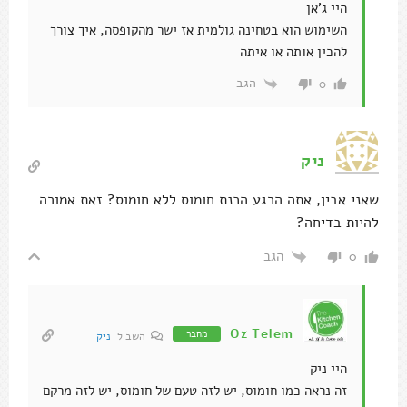
היי ג'אן
השימוש הוא בטחינה גולמית אז ישר מהקופסה, איך צורך
להכין אותה או איתה
הגב
0
ניק
שאני אבין, אתה הרגע הכנת חומוס ללא חומוס? זאת אמורה
להיות בדיחה?
הגב
0
Oz Telem
מחבר
השב ל
ניק
היי ניק
זה נראה כמו חומוס, יש לזה טעם של חומוס, יש לזה מרקם