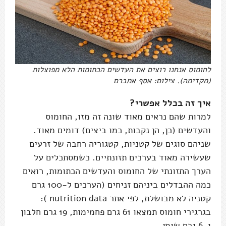
לחומוס אנחנו רוצים את העדשים הכתומות הלא מפוצלות
(מקדימה). צילום: אסף אמברם
איך זה בכלל אפשרי?
למרות שהם נראים מאוד שונה זה מזו, החומוס
והעדשים (כן, הן נקבות, כמו ביצים) דומים מאוד.
שניהם סוגים של קטניות, קטגוריה רחבה של זרעים
שעשירה מאוד בערכים תזונתיים. כשמסתכלים על
הערך התזונתי של החומוס והעדשים הכתומות, רואים
כמה ההבדלים ביניהם זניחים (הערכים ל-100 גרם
קטניה לא מבושלת, לפי אתר nutrition data ):
בגרגירי חומוס תמצאו 61 גרם פחמימות, 19 גרם חלבון
ו-6 גרם שומן