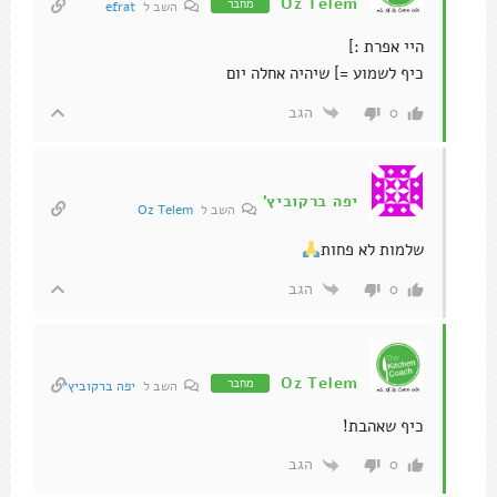
Oz Telem
מחבר
השב ל
efrat
היי אפרת :]
כיף לשמוע =] שיהיה אחלה יום
הגב
0
יפה ברקוביץ׳
השב ל
Oz Telem
שלמות לא פחות
הגב
0
Oz Telem
מחבר
השב ל
יפה ברקוביץ׳
כיף שאהבת!
הגב
0