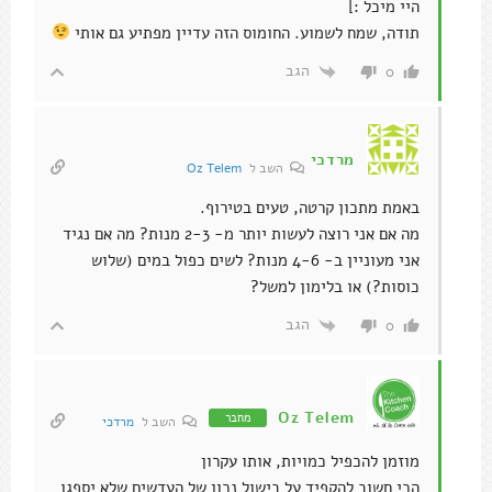
היי מיכל :]
תודה, שמח לשמוע. החומוס הזה עדיין מפתיע גם אותי
הגב
0
מרדכי
השב ל
Oz Telem
באמת מתכון קרטה, טעים בטירוף.
מה אם אני רוצה לעשות יותר מ- 2-3 מנות? מה אם נגיד
אני מעוניין ב- 4-6 מנות? לשים כפול במים (שלוש
כוסות?) או בלימון למשל?
הגב
0
Oz Telem
מחבר
השב ל
מרדכי
מוזמן להכפיל כמויות, אותו עקרון
הכי חשוב להקפיד על בישול נכון של העדשים שלא יספגו