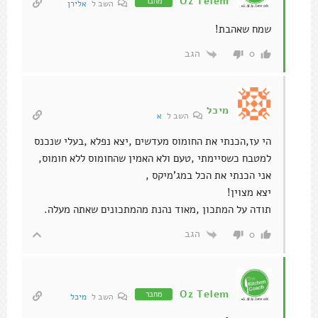
Oz Telem
מחבר
השב ל
אלירן
שמח שאהבת!
הגב
0
מיכל
השב ל
א
הי עז,הכנתי את החומוס מעדשים ,יצא נפלא ,בעלי שנכנס
למטבח כשסיימתי ,טעם ולא האמין שהחומוס ללא חומוס,
אני הכנתי את הכל במג'מיקס ,
יצא מצוין!
תודה על המתכון ,מאוד נהנת מהמתכונים שאתה מעלה.
הגב
0
Oz Telem
מחבר
השב ל
מיכל