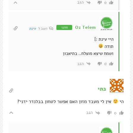
הגב
0
Oz Telem
מחבר
השב ל
עינת
היי עינת :]
תודה
ושמח שיצא מוצלח.. בתיאבון
הגב
0
בתי
הי
אין לי מעבד מזון האם אפשר לטחון בבלנדר ידני?
הגב
0