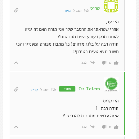
קריס
השב ל
נועה
היי עז,
אחרי שקראתי את ההסבר שלך אני תוהה האם זה יגיע
לאותו מרקם עם עדשים מונבטות?
תודה רבה על בלוג מדהים! כל מתכון מפורט ומעניין והכי
חשוב יוצא טעים בטירוף!
הגב
0
Oz Telem
מחבר
השב ל
קריס
היי קריס
תודה רבה =]
איזה עדשים מתכננת להנביט ?
הגב
0