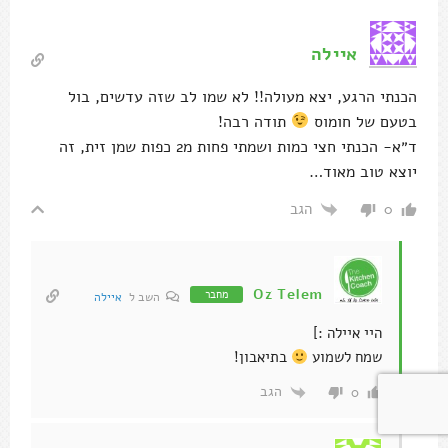
איילה
הכנתי הרגע, יצא מעולה!! לא שמו לב שזה עדשים, בול
בטעם של חומוס
תודה רבה!
ד״א- הכנתי חצי כמות ושמתי פחות מ2 כפות שמן זית, זה
יוצא טוב מאוד…
הגב
0
Oz Telem
מחבר
השב ל
איילה
היי איילה :]
שמח לשמוע
בתיאבון!
הגב
0