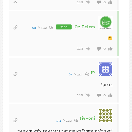
הגב
0
Oz Telem
מחבר
השב ל
su
הגב
0
חן
השב ל
גל
בדיוק!
הגב
0
tiv-oni
השב ל
ניק
"זאב ז'בוטינסקי" לא היה זאב וביבי אינו צ'רצ'יל אף על