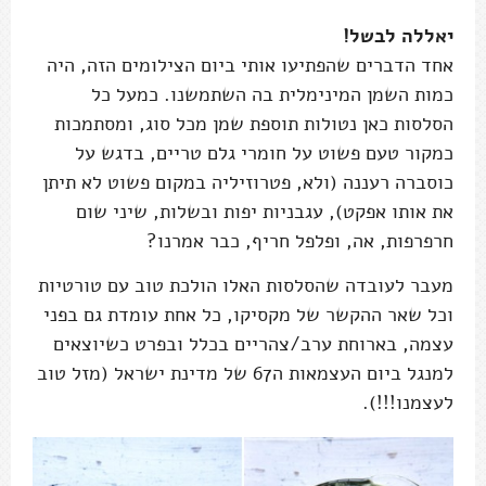
יאללה לבשל!
אחד הדברים שהפתיעו אותי ביום הצילומים הזה, היה
כמות השמן המינימלית בה השתמשנו. כמעל כל
הסלסות כאן נטולות תוספת שמן מכל סוג, ומסתמכות
כמקור טעם פשוט על חומרי גלם טריים, בדגש על
כוסברה רעננה (ולא, פטרוזיליה במקום פשוט לא תיתן
את אותו אפקט), עגבניות יפות ובשלות, שיני שום
חרפרפות, אה, ופלפל חריף, כבר אמרנו?
מעבר לעובדה שהסלסות האלו הולכת טוב עם טורטיות
וכל שאר ההקשר של מקסיקו, כל אחת עומדת גם בפני
עצמה, בארוחת ערב/צהריים בכלל ובפרט כשיוצאים
למנגל ביום העצמאות ה67 של מדינת ישראל (מזל טוב
לעצמנו!!!).