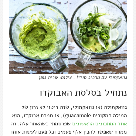
גוואקמולי עם מרכיב סודי! . צילום: שרית גופן
נתחיל בסלסת האבוקדו
גוואקמולה (או גוואקמולי, שזה ביטוי לא נכון של
המילה המקורית guacamole), או ממרח אבוקדו, הוא
אחד המתכונים הראשונים
שפרסמתי כשהאתר עלה. זה
ממרח שאפשר להכין אלף פעמים וכל פעם לעשות אותו