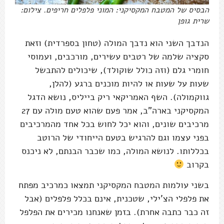
הבסיס של המטבח המקסיקני: המוני פלפלים חריפים. צילום:
שרית גופן
הנדבך השני הוא נדבך המולה (טחון בספרדית) וזאת
סקציה שלמה של רטבים עשירים, מורכבים, ועמוסי
חומרי גלם (וזה כולל שוקולד), שיכולים להתבשל
שעות על שעות או להיות מוכנים ברגע (להלן,
גווקמולה). השף האמריקאי ריק בייליס, נושא הדגל
המקסיקני בארה”ב, אמר פעם שהוא טעם מולה עם 27
מרכיבים שונים, והוא יכל לחוש בכל אחד מהמרכיבים
בפני עצמו וגם להרגיש בטעם הייחודי של הרוטב
בכללותו. לנושא המולה, כמו שכבר הבנתם, לא ניכנס
בקרוב
בשני עולמות המטבח המקסיקני תמצאו כמרכיב מפתח
את פלפלי הצ'ילי, שטכנית, אינם בכלל פלפלים (אבל
זה כבר כתבה אחרת). בזמן שאנחנו מכירים את הפלפל