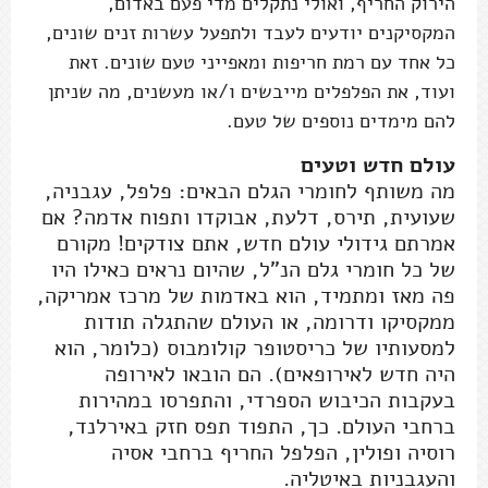
הירוק החריף, ואולי נתקלים מדי פעם באדום,
המקסיקנים יודעים לעבד ולתפעל עשרות זנים שונים,
כל אחד עם רמת חריפות ומאפייני טעם שונים. זאת
ועוד, את הפלפלים מייבשים ו/או מעשנים, מה שניתן
להם מימדים נוספים של טעם.
עולם חדש וטעים
מה משותף לחומרי הגלם הבאים: פלפל, עגבניה,
שעועית, תירס, דלעת, אבוקדו ותפוח אדמה? אם
אמרתם גידולי עולם חדש, אתם צודקים! מקורם
של כל חומרי גלם הנ"ל, שהיום נראים כאילו היו
פה מאז ומתמיד, הוא באדמות של מרכז אמריקה,
ממקסיקו ודרומה, או העולם שהתגלה תודות
למסעותיו של כריסטופר קולומבוס (כלומר, הוא
היה חדש לאירופאים). הם הובאו לאירופה
בעקבות הכיבוש הספרדי, והתפרסו במהירות
ברחבי העולם. כך, התפוד תפס חזק באירלנד,
רוסיה ופולין, הפלפל החריף ברחבי אסיה
והעגבניות באיטליה.