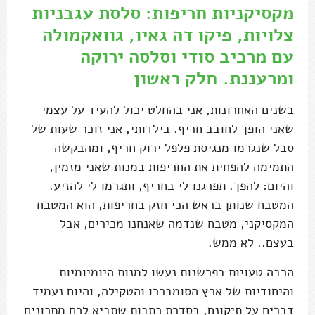
מקסיקניות חריפות: סלסת עגבניות
צלויות, פיקו דה גאיו, גוואקמולה
עם מרכיב סודי וסלסה ירוקה
ומרעננת. חלק ראשון
בשנים האחרונות, אני בהחלט יכול להעיד על עצמי
שאני הופך לחובב חריף. בילדותי, אני זוכר שעות של
סבל שנגרמו מנגיסת פלפל ירוק חריף, ומהבקשה
התמימה להפחית את החריפות במנות שאני מזמין,
והיום: להפך. תפרגנו לי בחריף, ותגרמו לי להזיע.
המטבח שנותן בראש הכי חזק בחריפות, הוא המטבח
המקסיקני, מטבח שנדמה שאנחנו מכירים, אבל
בעצם.. לא ממש.
הרבה טעויות בפרשנות נעשו למנות היומיומיות
והיחודיות של ארץ הסומבררו והטקילה, והיום נעמיד
דברים על תיקונם, בסדרת כתבות שתביא לכם מתכונים