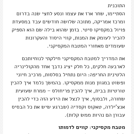
התוכנית
הסתיימו, שחר ארז את עצמו ונסע לחצי שנה בדרום
ומרכז אמריקה, מתוכה שלושה חודשים עבד במסעדת
פויול במקסיקו סיטי. בזמן שהוא בילה שם הוא הספיק
להכיר לעומק את המנות, קווי היסוד והעקרונות
שעומדים מאחורי המטבח המקסיקני.
את המדריך למטבח המקסיקני חילקתי לנוחיותכם
לארבעה חלקים, כל חלק יציג נדבך אחד מהקולינריה
הלטינית החריפה: היום נתחיל בסלסות, מרכיב חיוני
ופשוט במגוון מנות ממקסיקו. בהמשך נלמד איך להכין
טורטיות בבית, איך להכין פריחולס – ממרח שעועית
שחורה, ולבסוף, איך לנצל את הידע הזה כדי להכין
אנצ'ילדה, טאקוס וקסדיה (שברגע שיש את כל הבסיס
עבורן הם נהיות ממש קלות).
מטבח מקסיקני: קווים לדמותו