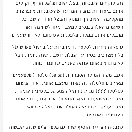
זה, לוקחים עגבניות, בצל, שום ופלפל חריף, וקולים
אותם ביסודיות בתנור חם, עד שהעגבניות מתפרצות
מהקליפה, השום רך ומתוק והבצל חרוך היטב. כל
הטעמים האלו נכנסים למעבד מזון לטחינה, ואז
מתבלים אותם במלח, פלפל, ומעט סוכר לאיזון טעמים.
גרסאות אחרות לסלסה זו מדברות על בישול פשוט של
כל המצרכים בסיר עד קבלת רוטב.. שזה נחמד, אבל
לא נותן את אותו עומק טעמים שהתנור נותן.
אגב, מקור המילה הספרדית (salsa) סלסה (שלפעמים
מאייתים סלסלה וזה מאוד מעצבן אותי.. איך הגעתם
לסלסלה???) מגיע מהמילה salsus בלטינית עתיקה,
מילה שמשמעותה היא 'מומלח'. אגב אגב, זוהי אותה
מילה עתיקה שהביאה לעולם את המילה sauce –
בצרפתית ואנגלית.
לתבנית הצלייה הוסיף שחר גם פלפל צ'יפוטלה, שבטוח