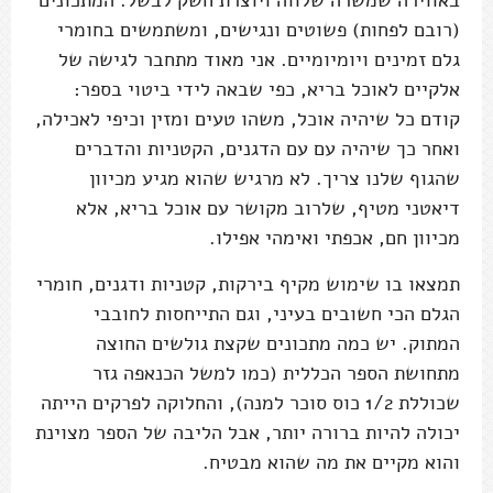
באווירה שמשרה שלווה ויוצרת חשק לבשל. המתכונים
(רובם לפחות) פשוטים ונגישים, ומשתמשים בחומרי
גלם זמינים ויומיומיים. אני מאוד מתחבר לגישה של
אלקיים לאוכל בריא, כפי שבאה לידי ביטוי בספר:
קודם כל שיהיה אוכל, משהו טעים ומזין וכיפי לאכילה,
ואחר כך שיהיה עם עם הדגנים, הקטניות והדברים
שהגוף שלנו צריך. לא מרגיש שהוא מגיע מכיוון
דיאטני מטיף, שלרוב מקושר עם אוכל בריא, אלא
מכיוון חם, אכפתי ואימהי אפילו.
תמצאו בו שימוש מקיף בירקות, קטניות ודגנים, חומרי
הגלם הכי חשובים בעיני, וגם התייחסות לחובבי
המתוק. יש כמה מתכונים שקצת גולשים החוצה
מתחושת הספר הכללית (כמו למשל הכנאפה גזר
שכוללת 1/2 כוס סוכר למנה), והחלוקה לפרקים הייתה
יכולה להיות ברורה יותר, אבל הליבה של הספר מצוינת
והוא מקיים את מה שהוא מבטיח.