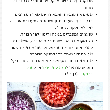
מרוקנים את הבשר מהקליפה וחותכים לקוביות
גסות.
שמים את קוביות האבוקדו עם שאר המצרכים
בבלנדר או מעבד מזון וטוחנים לתערובת אחידה
(אך לא חלקה לגמרי).
טועמים ומתבלים במלח ולימון לפי הצורך.
הגוואקומולה הכי טעים ביום ההכנה, אפשר גם
להכין אותו יומיים מראש, ולכסות את פני השטח
של בניילון נצמד כדי למזער השחרה.
שימושים פחות מקסיקניים: ממרח בכל סנדביץ',
תוספת קרמית ל
חזה עוף פריך
או ל
מרק
ברוקולי
(כן כן!).