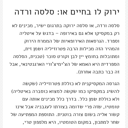
ירוק לו בחיים או: סלסה ורדה
סלסה ורדה, או סלסה ירוקה בתרגום ישיר, מכינים לא
רק במקסיקו אלא גם באירופה – בדגש על איטליה
וספרד. הגרסאות האירופאיות של הממרח הירוק
והמהיר הזה מכילות הרבה פטרוזיליה ושמן זית,
ומתובלות בחומץ יין לבן וקורט סוכר (טכנית, הסלסה
הספרדית היא האמא של הצ'ימיצ'ורי הארגנטינאי, אבל
זה כבר כתבה אחרת).
הגרסה המקסיקנית לא כוללת פטרוזיליה (שקשה
להשיג במקסיקו כמו שקשה למצוא כוסברה באיטליה)
ולא כוללת שמן כלל. בדרך כלל מכינים אותה עם
טומטיו, שזה פרי שדומה בצורתו לעגבניה אבל אינו
קשור אליה בשום צורה בוטנית. התוספת המפתיעה של
שחר למתכון, במקום הטומטיו, היא מלפפון טרי,