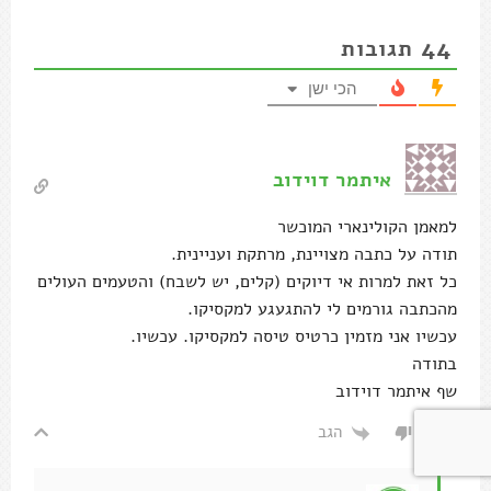
44
תגובות
הכי ישן
איתמר דוידוב
למאמן הקולינארי המוכשר
תודה על כתבה מצויינת, מרתקת ועניינית.
כל זאת למרות אי דיוקים (קלים, יש לשבח) והטעמים העולים
מהכתבה גורמים לי להתגעגע למקסיקו.
עכשיו אני מזמין כרטיס טיסה למקסיקו. עכשיו.
בתודה
שף איתמר דוידוב
הגב
0