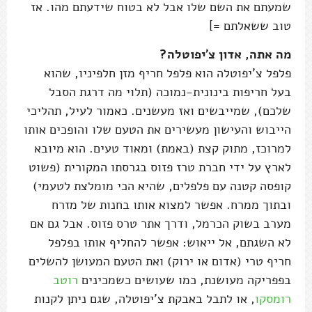
שמעתם את השם שלו אבל לא בטוח שידעתם מהו. אז
טוב ששאלתם =]
מה אתה, אדון צ'יפוטלה?
פלפל צ'יפוטלה הוא פלפל חריף מזן חלפיניו, שהוא
בעל חריפות בינונית-נמוכה (תלוי מה דרגת הסבל
שלכם), שמייבשים ואז מעשנים. כאמור לעיל, תהליכי
הייבוש והעישון מעשירים את הטעם שלו והופכים אותו
למרוכז, מתוק קצת (באמת) ומאוד טעים. הוא מיובא
לארץ על ידי חברת טרז פזוס בגרסתו המקורית (פשוט
קופסה קטנה עם פלפלים, שהיא הכי מומלצת לטעמי)
ובתוך ממרח. אפשר למצוא אותו בחנות של מזרח
מערב בשוק הכרמל, ודרך אתר טרס פזוס. אבל גם אם
לא השגתם, אל ייאוש: אפשר להחליף אותו בפלפל
חריף טרי (אדום או ירוק) ואת הטעם המעושן להשלים
בפפריקה מעושנת, כמו שעושים כשמכינים
רוטב
רומסקו
, או לתבל באבקת צ'יפוטלה, שגם ניתן לקנות