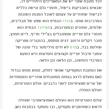
לכל מטבח אתני יש את המאפיינים היחודיים לו,
שבאים בטכניקות בישול, חומרי גלם וגישה כללית
לבישול שחוזרים על עצמם לאוכל המנות השונות
המרכיבות אותו. ב
הודו
הבסיס הוא שפע של תבלינים,
שלמים, טחונים ובתערובות, ב
תאילנד
הבסיס הוא
חומרי גלם טריים שמתובלים בצ'ילי חריף, ליים חמוץ,
סוכר דקלים ורוטב דגים מותסס, בהונגריה פפריקה
שולטת בכל, ב
פרס
לא זזים מילימטר בלי טונה של
עשבי תיבול טריים וקצוצים וחמיצות היא הטעם
המרכזי והחשוב, וכן הלאה וכן הלאה.
את המטבח המקסיקני אפשר לחלק, ממש ממש בגדול
(אם נתעלם לרגע בגסות ממטבחים אזוריים והתמחויות
של ערים ספציפיות) לשני נדבכים: עולם הטורטיות,
ועולם המולה.
עולם הטורטיות הוא העולם האסוציאטיבי שעולה
לראש כשחושבים מקסיקו, ובו נתמקד בכתבות כאן.