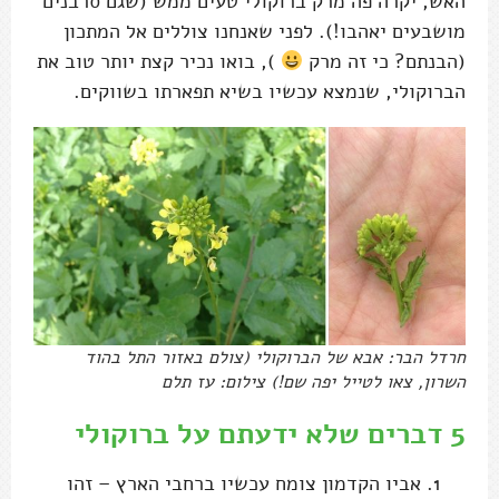
האש, יקרה פה מרק ברוקולי טעים ממש (שגם סרבנים
מושבעים יאהבו!). לפני שאנחנו צוללים אל המתכון
(הבנתם? כי זה מרק
), בואו נכיר קצת יותר טוב את
הברוקולי, שנמצא עכשיו בשיא תפארתו בשווקים.
חרדל הבר: אבא של הברוקולי (צולם באזור התל בהוד
השרון, צאו לטייל יפה שם!) צילום: עז תלם
5 דברים שלא ידעתם על ברוקולי
אביו הקדמון צומח עכשיו ברחבי הארץ – זהו