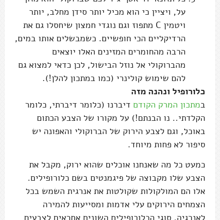
על, ויציין כי הוא מכיל יותר סידן מחלב, יותר
ויטמין C מתפוז וגם נוגדי חמצון שיחסלו גם את
הרדיקליים הכי חופשיים. כשמבשלים אותו במים,
הרבה מהחומרים המזינים האלו יוצאים
מהברוקולי אל נוזל הבישול, לכן כדאי למצוא גם
להם שימוש קולינרי (כמו במתכון להלן!).
כלורופיל ונהנה מזה
ב
מתכון המרק הקודם
דיברנו (כלומר דיברתי, כלומר
הקלדתי.. נו הבנתם!) על מקורו של הצבע הכתום
באוכל, וגם לצבע הירוק של הברוקולי והאפונה יש
סיפור לא פחות מיוחד.
כמעט כל מה שאנחנו אוכלים שהוא ירוק, מקבל את
הצבע שלו מקבוצה של פיגמנטים בשם כלורופילים.
אלו הם המולקולות שקולטות את אנרגית השמש בכל
הצמחים הירוקים עלי אדמות ומסייעות להמירה
לאנרגיה. סוגי הכלורופילים השונים אחראים לצבעים