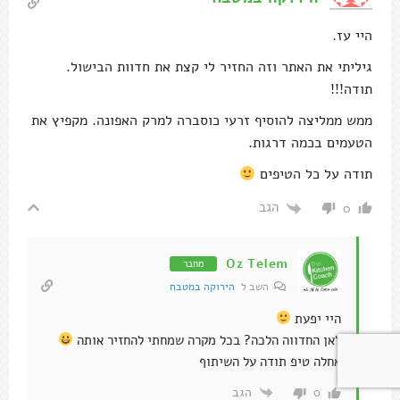
היי עז.
גיליתי את האתר וזה החזיר לי קצת את חדוות הבישול.
תודה!!!
ממש ממליצה להוסיף זרעי כוסברה למרק האפונה. מקפיץ את
הטעמים בכמה דרגות.
תודה על כל הטיפים
הגב
0
Oz Telem
מחבר
השב ל
הירוקה במטבח
היי יפעת
לאן החדווה הלכה? בכל מקרה שמחתי להחזיר אותה
אחלה טיפ תודה על השיתוף
הגב
0