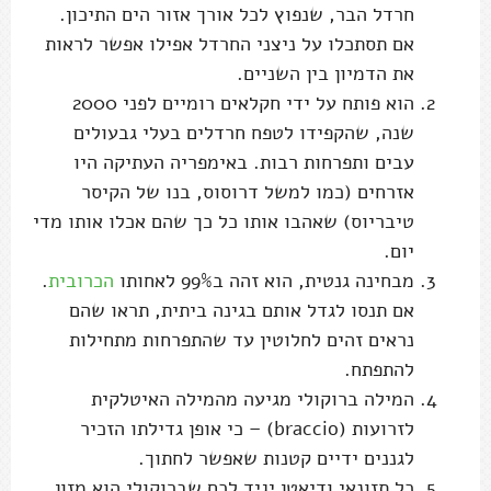
חרדל הבר, שנפוץ לכל אורך אזור הים התיכון.
אם תסתכלו על ניצני החרדל אפילו אפשר לראות
את הדמיון בין השניים.
הוא פותח על ידי חקלאים רומיים לפני 2000
שנה, שהקפידו לטפח חרדלים בעלי גבעולים
עבים ותפרחות רבות. באימפריה העתיקה היו
אזרחים (כמו למשל דרוסוס, בנו של הקיסר
טיבריוס) שאהבו אותו כל כך שהם אכלו אותו מדי
יום.
מבחינה גנטית, הוא זהה ב99% לאחותו
הכרובית
.
אם תנסו לגדל אותם בגינה ביתית, תראו שהם
נראים זהים לחלוטין עד שהתפרחות מתחילות
להתפתח.
המילה ברוקולי מגיעה מהמילה האיטלקית
לזרועות (braccio) – כי אופן גדילתו הזכיר
לגננים ידיים קטנות שאפשר לחתוך.
כל תזונאי ודיאטן יגיד לכם שברוקולי הוא מזון