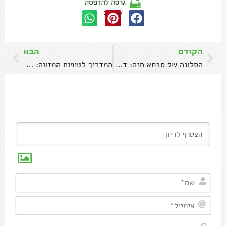
שתפו:
הקודם
הבא
הסלונה של סבתא חנה: דג עיראקי אפוי בתנור
המדריך לטיפוח המזווה: חומרי הגלם הכי נשכחים
שם*
אימיי
אתר