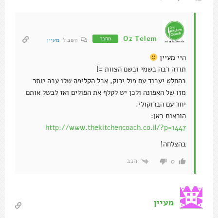
Oz Telem
מחבר
השב ל
מעיין
היי מעיין
תודה רבה בשמי ובשם הצוות =]
בהחלט יעבוד עם פול ירוק, אבל הקליפה שלו עבה יותר
מזו של האפונה ולכן יש לקלף את הפולים ואז לבשל אותם
יחד עם הברוקולי.
הוראות כאן:
http://www.thekitchencoach.co.il/?p=1447
בהצלחה!
הגב
0
מעיין