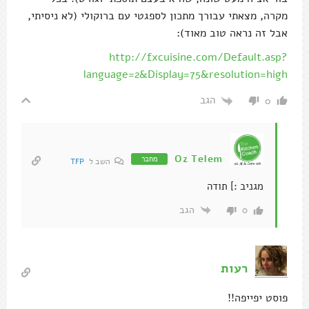
מקרה, מצאתי עבורך מתכון לספגטי עם ברוקולי (לא ניסיתי,
אבל זה נראה טוב מאוד):
http://fxcuisine.com/Default.asp?
language=2&Display=75&resolution=high
הגב
0
Oz Telem
מחבר
השב ל
TFP
מגניב :] תודה
הגב
0
רעות
פוסט יפייפה!!