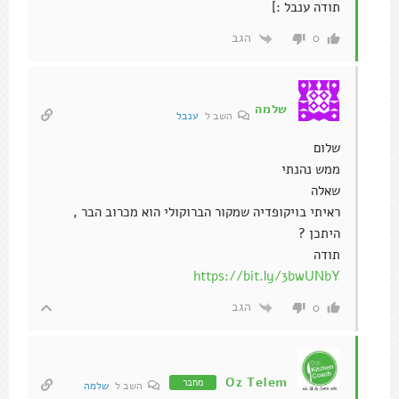
תודה ענבל :]
הגב
0
שלמה
השב ל
ענבל
שלום
ממש נהנתי
שאלה
ראיתי בויקופדיה שמקור הברוקולי הוא מכרוב הבר ,
היתכן ?
תודה
https://bit.ly/3bwUNbY
הגב
0
Oz Telem
מחבר
השב ל
שלמה