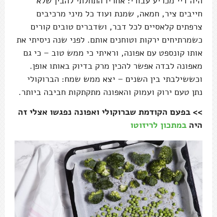
היה דיי מכריע עבורי: אחריו התחלתי להבין שלא
חייבים ציר, חמאה, שמנת ועוד כל מיני מרכיבים
צרפתים קלאסיים לכל דבר, ושדברים טובים קורים
כשמרתיחים ירקות וטוחנים אותם. לפני שנה ניסיתי את
אותו קונספט עם אפונה, וראיתי כי ממש טוב – כי גם
מאפונה לבדה אפשר להכין מרק בדיוק באותו אופן.
וכששילבתי בין השנים – יצא ממש שמח: הברוקולי
נתן טעם ירוק ועמוק והאפונה מתקתקות חביבה ביותר.
>> בפעם הקודמת שברוקולי ואפונה נפגשו אצלי זה
היה
במתכון לריזוטו