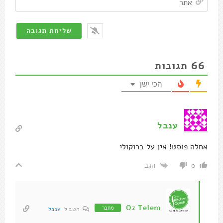
66
תגובות
הכי ישן
ענבל
אחלה פוסט! אין על ברוקולי
הגב
0
Oz Telem
מחבר
השב ל
ענבל