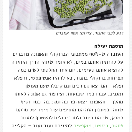
רגע לפני התנור. צילום: אסף אמברם
תוספת יעילה
העובדה ש-90% ממתכוני הברוקולי והאפונה מדברים
על להרתיח אותם במים, לא אומר שזוהי הדרך היחידה
להוציא אותם טעימים. יום אחד החלטתי לשים כמה
תפרחות ברוקולי בתנור, כאילו היו אנטיפסטי, והפלא
ופלא – הם יצאו גם רכים וגם קיבלו טעם מעושן
ומגניב. עברו כמה שבועות, וצירפתי גם אפונה לאותו
מהלך – והאפונה יצאה פריכה ומגניבה, כמו חטיף
שווה. במתכון הזה הם מוסיפים עוד מימד של מרקם
למרק, שניהם ביחד ולחוד יכולים להצטרף למנות
פסטה
,
ריזוטו
,
מוקפצים
למיניהם ועוד ועוד – הקלייה