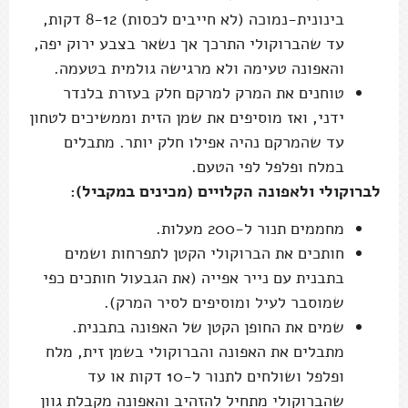
בינונית-נמוכה (לא חייבים לכסות) 8-12 דקות,
עד שהברוקולי התרכך אך נשאר בצבע ירוק יפה,
והאפונה טעימה ולא מרגישה גולמית בטעמה.
טוחנים את המרק למרקם חלק בעזרת בלנדר
ידני, ואז מוסיפים את שמן הזית וממשיכים לטחון
עד שהמרקם נהיה אפילו חלק יותר. מתבלים
במלח ופלפל לפי הטעם.
לברוקולי ולאפונה הקלויים (מכינים במקביל):
מחממים תנור ל-200 מעלות.
חותכים את הברוקולי הקטן לתפרחות ושמים
בתבנית עם נייר אפייה (את הגבעול חותכים כפי
שמוסבר לעיל ומוסיפים לסיר המרק).
שמים את החופן הקטן של האפונה בתבנית.
מתבלים את האפונה והברוקולי בשמן זית, מלח
ופלפל ושולחים לתנור ל-10 דקות או עד
שהברוקולי מתחיל להזהיב והאפונה מקבלת גוון