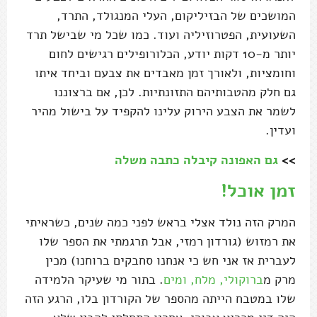
המושכים של הבזיליקום, העלי המנגולד, התרד,
השעועית, הפטרוזיליה ועוד. כמו שכל מי שבישל תרד
יותר מ-10 דקות יודע, הכלורופילים רגישים לחום
וחומציות, ולאורך זמן מאבדים את צבעם וביחד איתו
גם חלק מהטבותיהם התזונתיות. לכן, אם ברצוננו
לשמר את הצבע הירוק עלינו להקפיד על בישול מהיר
ועדין.
>>
גם האפונה קיבלה כתבה משלה
זמן אוכל!
המרק הזה נולד אצלי בראש לפני כמה שנים, כשראיתי
את רמזוש (גורדון רמזי, אבל תרגמתי את הספר שלו
לעברית אז אני חש כי אנחנו סחבקים ברוחנו) מכין
מרק מ
ברוקולי, מלח, ומים
. בתור מי שעיקר הלמידה
שלו במטבח הייתה מהספר של הקורדון בלו, הרגע הזה