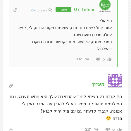
Oz Telem
מחבר
השב ל
אלי
היי אלי
אתה יכול לשים קוביות קישואים במקום הברוקולי, יוצא
אחלה מרקם וטעם שונה
המרק מחזיק שלושה ימים בקופסה סגורה במקרר.
בהצלחה!
הגב
0
מעיין
הי! קודם כל רציתי לומר שהכתיבה שלך היא ממש תענוג, וגם
הצילומים יפהפיים. ממש בא לי להכין את המרק ואין לי
אפונה, יעבוד לדעתך גם עם פול ירוק קפוא?
תודה
הגב
0