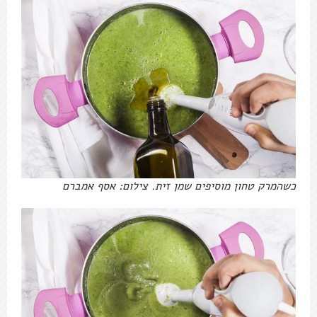
כשהמרק טחון מוסיפים שמן זית. צילום: אסף אמברם