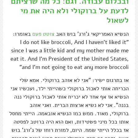
ובכלום עבודה. וגם: כל מה שרציתם
לדעת על ברוקולי ולא היה את מי
לשאול
הנשיא האמריקאי ג'ורג' בוש האב
צוטט פעם
באומרו:
"I do not like broccoli, And I haven't liked it
since I was a little kid and my mother made me
eat it. And I'm President of the United States,
and I'm not going to eat any more broccoli"
או בתרגום ישיר: "אני לא אוהב ברוקולי. אמא שלי
הכריחה אותי לאכול ברוקולי כשהייתי ילד, ועכשיו אני
הנשיא אז אף אחד לא יכריח אותי לאכול ברוקולי ננה
בננה". אני לא נשיא ארצות הברית. ואני אוהב
ברוקולי, מאוד. ממש כמו הנשיא אובאמה. הייתי מחסל
אותו בכל מיני פשטידות, ואם הוא היה ברוטב לפסטה
אז בכלל הייתי שמח. היום, למורת רוחו של ג'ורג' בוש