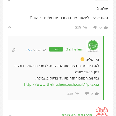
שלום:)
האם אפשר לעשות את המתכון עם אפונה יבשה?
הגב
0
Oz Telem
מחבר
השב ל
טליה
היי טליה
לא. האפונה היבשה מתנהגת שונה לגמרי בבישול ודורשת
זמן בישול שונה.
נסי את המתכון הזה מיועד בדיוק בשבילה:
http://www.thekitchencoach.co.il/?p=4322
הגב
0
הירוקה במטבח