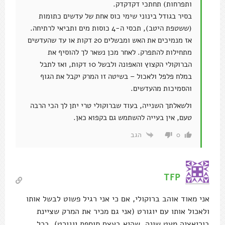
ותפרחות) תחתכי דקדקדק.
בסיר בגודל בינוני שימי כוס אחת של עדשים כתומות
(ששטפת היטב), תכסי ה-4 כוסות מים ותביאי לרתיחה.
אז מנמיכים את האש ומבשלים 20 דקות או עד שהעדשים
מתחילות להתפרק. לאחר מכן נשאר לך להוסיף את
הברוקולי הקצוץ והאפונה ולבשל 10 דקות, ואז לתבל
במלח פלפל ולאכול – בשיטה זו המרק יקבל את הגוף
והסמיכות מהעדשים.
ולשאלתך השנייה, בעוד שברוקולי טרי יתן לך הכי הרבה
טעם, אין בעייה להשתמש גם בקפוא כאן.
הגב
0
TFP
אני מאוד אוהב ברוקולי, אם כי אני רגיל פשוט לבשל אותו
ולאכול אותו עם יוגורט (אני גם מכיר את המרק שציינת
בוריאציה מעט שונה, שהיא בעצם תוספת יוגורט). בכל