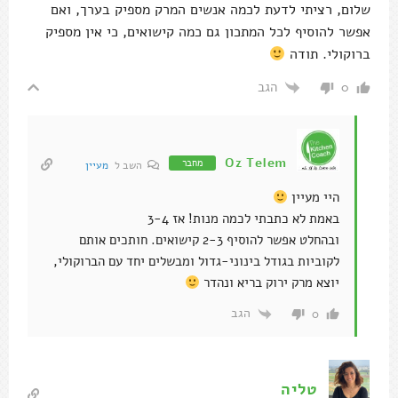
שלום, רציתי לדעת לכמה אנשים המרק מספיק בערך, ואם
אפשר להוסיף לכל המתכון גם כמה קישואים, כי אין מספיק
ברוקולי. תודה
הגב
0
Oz Telem
מחבר
השב ל
מעיין
היי מעיין
באמת לא כתבתי לכמה מנות! אז 3-4
ובהחלט אפשר להוסיף 2-3 קישואים. חותכים אותם
לקוביות בגודל בינוני-גדול ומבשלים יחד עם הברוקולי,
יוצא מרק ירוק בריא ונהדר
הגב
0
טליה