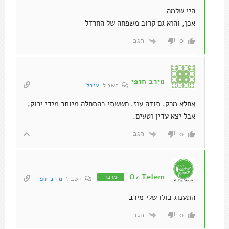
היי שלמה
אכן, והוא גם קרוב משפחה של החרדל
הגב
0
מירב חופי
השב ל
ענבל
אחלא מרק. תודה עוז. חששתי בהתחלה מיותר מידי ירוק,
אבל יצא עדין וטעים.
הגב
0
Oz Telem
מחבר
השב ל
מירב חופי
התענוג כולו שלי מירב
הגב
0