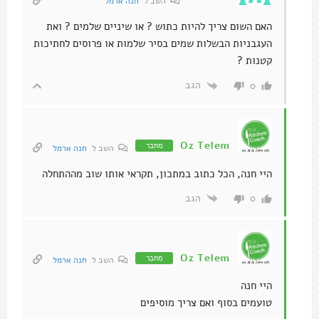
השב ל
חנה ארמל
האם השום צריך להיות כתוש ? או שיניים שלמים ? ואת
העגבניות הבשלות שמים בסיר שלמות או פרוסים לחתיכות
קטנות ?
הגב
0
Oz Telem
מחבר
השב ל
חנה ארמל
היי חנה, הכל כתוב במתכון, תקראי אותו שוב מההתחלה
הגב
0
Oz Telem
מחבר
השב ל
חנה ארמל
היי חנה
טועמים בסוף ואם צריך מוסיפים