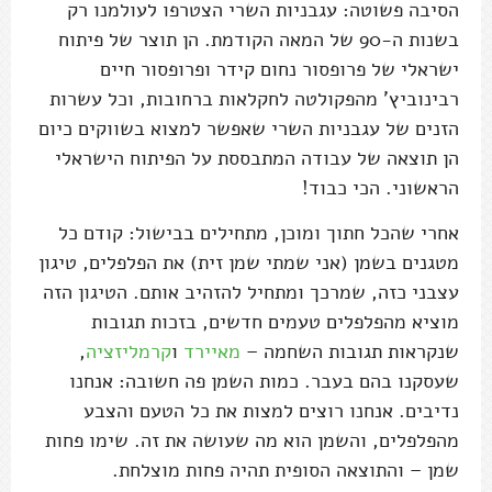
הסיבה פשוטה: עגבניות השרי הצטרפו לעולמנו רק
בשנות ה-90 של המאה הקודמת. הן תוצר של פיתוח
ישראלי של פרופסור נחום קידר ופרופסור חיים
רבינוביץ' מהפקולטה לחקלאות ברחובות, וכל עשרות
הזנים של עגבניות השרי שאפשר למצוא בשווקים כיום
הן תוצאה של עבודה המתבססת על הפיתוח הישראלי
הראשוני. הכי כבוד!
אחרי שהכל חתוך ומוכן, מתחילים בבישול: קודם כל
מטגנים בשמן (אני שמתי שמן זית) את הפלפלים, טיגון
עצבני כזה, שמרכך ומתחיל להזהיב אותם. הטיגון הזה
מוציא מהפלפלים טעמים חדשים, בזכות תגובות
שנקראות תגובות השחמה –
מאיירד
ו
קרמליזציה
,
שעסקנו בהם בעבר. כמות השמן פה חשובה: אנחנו
נדיבים. אנחנו רוצים למצות את כל הטעם והצבע
מהפלפלים, והשמן הוא מה שעושה את זה. שימו פחות
שמן – והתוצאה הסופית תהיה פחות מוצלחת.