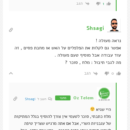
הגב
1
Shsagi
נראה מעולה !
אפשר גם לקלות את הפלפלים על האש או מחבת פסים , זה
עוד עבודה אבל מוסיף טעם מעולה .
מה לגבי תיבול : מלח , סוכר ?
הגב
0
Oz Telem
מחבר
השב ל
Shsagi
היי שגיא
מלח כתבתי, סוכר לטעמי אין צורך להוסיף בגלל המתיקות
של עגבניות השרי, אבל אם אתה מרגיש שצריך טיפה