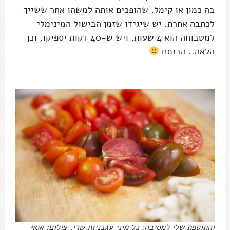
בה כמון או קימל, שהופכים אותה למשהו אחר ששייך
לכתבה אחרת. יש שיגידו שזמן הבישול המינימלי
למטבוחה הוא 4 שעות, ויש ש-40 דקות יספיקו, וכן
הלאה.. הבנתם
והתוספת שלי למסיבה: כל מיני עגבניות שרי. צילום: אסף