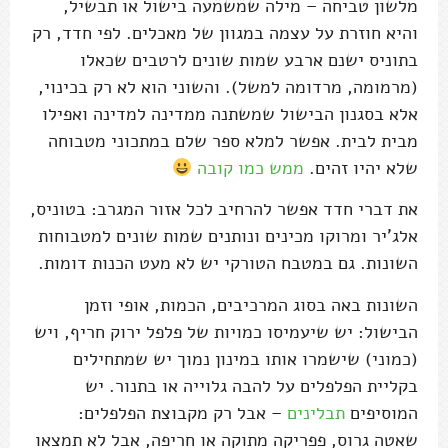
מלשון טביחה – מילה שמשמעה בישול או תבשיל,
והיא חוזרת על עצמה במגוון של מאכלים. לפי חדד, רק
בתוניס ישנם ארבע שמות שונים לרטבים שכאלו
(מרמומה, מרדומה למשל). והשוני הוא לא רק בכינוי,
אלא בסגנון הבישול שמשתנה ממדינה למדינה ואפילו
מבית לבית. אפשר למלא ספר שלם במתכוני מטבוחה
שלא יהיו זהים.
ממש כמו קובה
את דברי חדד אפשר להרחיב לכל אזור המגרב: בטוניס,
אלג'יר ומרוקו מכינים ונותנים שמות שונים למטבוחות
השונות. גם במטבח הטורקי יש לא מעט הכנות דומות.
השונות באה בסוג המרכיבים, הכמות, אופי וזמן
הבישול: יש שיעמיסו כמויות של פלפל ירוק חריף, ויש
(כמוני) שישמרו אותו במינון נמוך יש שמתחילים
בקליית הפלפלים על להבה גלוייה או בתנור. יש
המוסיפים
תבלינים
– אבל רק מקבוצת הפלפלים:
שאטה גרוס, פפריקה מתוקה או חריפה, אבל לא תמצאו