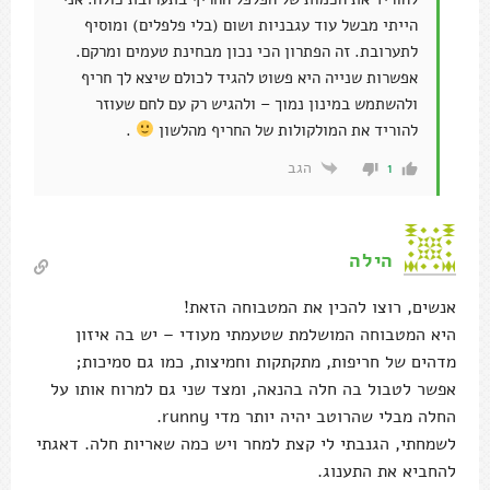
הייתי מבשל עוד עגבניות ושום (בלי פלפלים) ומוסיף
לתערובת. זה הפתרון הכי נכון מבחינת טעמים ומרקם.
אפשרות שנייה היא פשוט להגיד לכולם שיצא לך חריף
ולהשתמש במינון נמוך – ולהגיש רק עם לחם שעוזר
להוריד את המולקולות של החריף מהלשון
.
הגב
1
הילה
אנשים, רוצו להכין את המטבוחה הזאת!
היא המטבוחה המושלמת שטעמתי מעודי – יש בה איזון
מדהים של חריפות, מתקתקות וחמיצות, כמו גם סמיכות;
אפשר לטבול בה חלה בהנאה, ומצד שני גם למרוח אותו על
החלה מבלי שהרוטב יהיה יותר מדי runny.
לשמחתי, הגנבתי לי קצת למחר ויש כמה שאריות חלה. דאגתי
להחביא את התענוג.