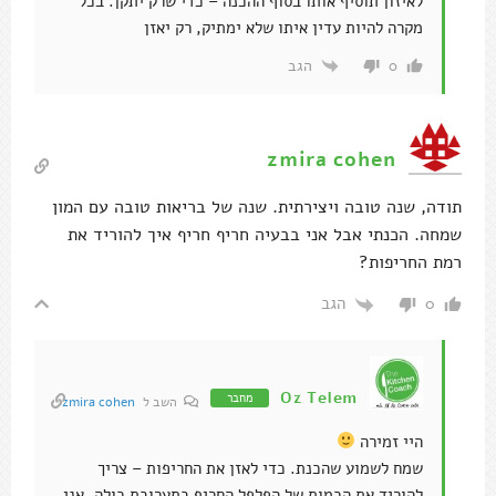
לאיזון תוסיף אותו בסוף ההכנה – כדי שרק יתקן. בכל
מקרה להיות עדין איתו שלא ימתיק, רק יאזן
הגב
0
zmira cohen
תודה, שנה טובה ויצירתית. שנה של בריאות טובה עם המון
שמחה. הכנתי אבל אני בבעיה חריף חריף איך להוריד את
רמת החריפות?
הגב
0
Oz Telem
מחבר
השב ל
zmira cohen
היי זמירה
שמח לשמוע שהכנת. כדי לאזן את החריפות – צריך
להוריד את הכמות של הפלפל החריף בתערובת כולה. אני