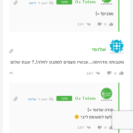
Oz Telem
מחבר
השב ל
ליאת
מסכים! =]
הגב
0
שלומי
מטבוחה מדהימה…עכשיו מצפים למתכון לחלה!,? שבת שלום
הגב
0
Oz Telem
מחבר
השב ל
שלומי
תודה שלומי =]
נלקח לתשומת ליבי
הגב
0