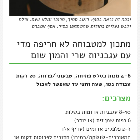
וככה זה נראה בסוף: רוטב סמיך, מרוכז ומלא טעם. צילם
ולבש נעליים כחולות שהשתקפו בסיר: אסף אמברם
מתכון למטבוחה לא חריפה מדי
עם עגבניות שרי והמון שום
4-6 מנות כסלט פתיחה, טבעוני/פרווה, 20 דקות
עבודה נטו, שעה וחצי עד שאפשר לאכול
מצרכים:
8-10 עגבניות אדומות בשלות
6 כפות שמן זית (או יותר)
2-3 פלפלים אדומים (עדיף אלו
המאורכים-שושקה/רמירו) חתוכים לפרוסות דקות או