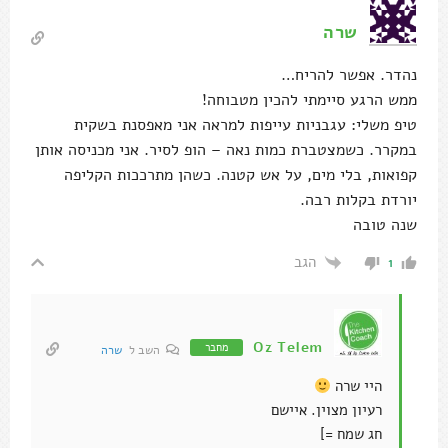
שרה
נהדר. אפשר להריח…
ממש הרגע סיימתי להכין מטבוחה!
טיפ משלי: עגבניות עייפות למראה אני מאפסנת בשקית
במקרר. כשמצטברת כמות נאה – הופ לסיר. אני מכניסה אותן
קפואות, בלי מים, על אש קטנה. כשהן מתרככות הקליפה
יורדת בקלות רבה.
שנה טובה
הגב
1
Oz Telem
מחבר
השב ל
שרה
היי שרה
רעיון מצוין. איישם
חג שמח =]