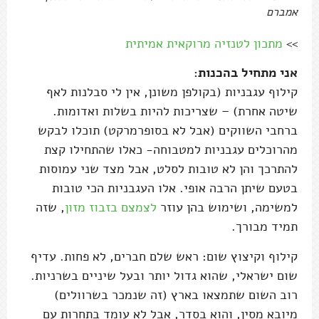
אמברם
>>
מתכון לטנזיה מרוקאית אמיתית
אני מתחיל בהכנות:
קילוף עגבניות (בקולפן משונן, אין לי סבלנות לאף
שיטה אחרת) – שצריכות להיות בשלות ואדומות.
ברחבי השווקים (אבל לא בסופרמרקט) תוכלו לבקש
מהרוכלים עגבניות למטבוחה- כאלו שהתחילו קצת
להתרכך והן לא טובות לסלט, אבל מצד שני עמוסות
בטעם שיתן הרבה אופי. אלו העגבניות הכי טובות
למשימה, ושימוש בהן עוזר
לצמצם בזבוז מזון
, שזה
תמיד מבורך.
קילוף וקיצוץ שום: ראש שלם חברים, לא פחות. עדיף
שום ישראלי, שהוא גדול יותר ובעל שיניים בשרניות.
רוב השום שתמצאו בארץ (זה שנמכר בשרוולים)
מיובא מסין, והוא בסדר, אבל לא עומד בתחרות עם