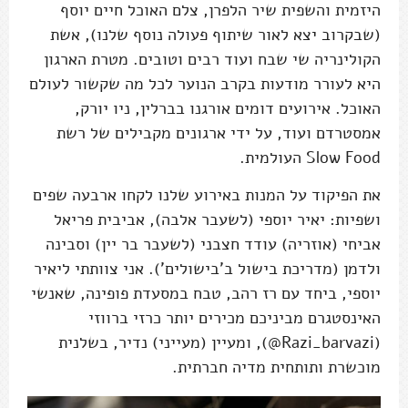
היזמית והשפית שיר הלפרן, צלם האוכל חיים יוסף
(שבקרוב יצא לאור שיתוף פעולה נוסף שלנו), אשת
הקולינריה שי שבח ועוד רבים וטובים. מטרת הארגון
היא לעורר מודעות בקרב הנוער לכל מה שקשור לעולם
האוכל. אירועים דומים אורגנו בברלין, ניו יורק,
אמסטרדם ועוד, על ידי ארגונים מקבילים של רשת
Slow Food העולמית.
את הפיקוד על המנות באירוע שלנו לקחו ארבעה שפים
ושפיות: יאיר יוספי (לשעבר אלבה), אביבית פריאל
אביחי (אוזריה) עודד חצבני (לשעבר בר יין) וסבינה
ולדמן (מדריכת בישול ב'בישולים'). אני צוותתי ליאיר
יוספי, ביחד עם רז רהב, טבח במסעדת פופינה, שאנשי
האינסטגרם מביניכם מכירים יותר כרזי ברווזי
(Razi_barvazi@), ומעיין (מעייני) נדיר, בשלנית
מוכשרת ותותחית מדיה חברתית.