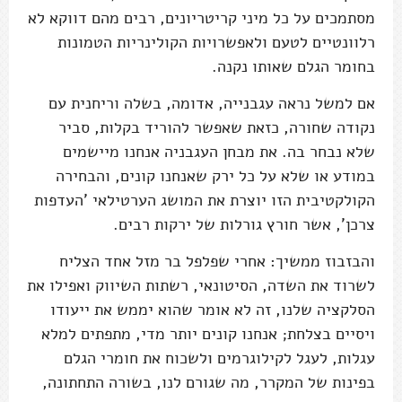
מסתמכים על כל מיני קריטריונים, רבים מהם דווקא לא
רלוונטיים לטעם ולאפשרויות הקולינריות הטמונות
בחומר הגלם שאותו נקנה.
אם למשל נראה עגבנייה, אדומה, בשלה וריחנית עם
נקודה שחורה, כזאת שאפשר להוריד בקלות, סביר
שלא נבחר בה. את מבחן העגבניה אנחנו מיישמים
במודע או שלא על כל ירק שאנחנו קונים, והבחירה
הקולקטיבית הזו יוצרת את המושג הערטילאי 'העדפות
צרכן', אשר חורץ גורלות של ירקות רבים.
והבזבוז ממשיך: אחרי שפלפל בר מזל אחד הצליח
לשרוד את השדה, הסיטונאי, רשתות השיווק ואפילו את
הסלקציה שלנו, זה לא אומר שהוא יממש את ייעודו
ויסיים בצלחת; אנחנו קונים יותר מדי, מתפתים למלא
עגלות, לעגל לקילוגרמים ולשכוח את חומרי הגלם
בפינות של המקרר, מה שגורם לנו, בשורה התחתונה,