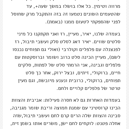
מרווה וטימין. כל אלו בושלו במשך שעה+, עד
שהטעמים השונים נטמעו זה בזה והתקבל מרק שחוסל
לפני שהספקתי לטעום ממנו (באמת).
בעמדה שלנו, יאיר, מעיין, רז ואני תקתקנו כל מיני
סלטים שווים. יאיר דאג לסלט סלק ועשבי תיבול, רז
לפנצנלה עם פלפלים וקולרבי (ואולי גם תפוחים נכנסו
לשם), מעיין הכינה סלט כרוב ושומר וברוסקטות עם
פלפלים וגבינה, אני הרמתי סלט של לפתות, סלקים
חיים, ברוקולי, זיתים, ובצל ירוק, אחר כך סלט
תפוחים, ברוקולי, כרובית ונענע מיובשת, וגם מעין
טרטר של פלפלים קלויים ולחם.
בעמדות האחרות גם לא חסרה פעילות: אביבית והצוות
הכינו קרוסטיני עם שמנת חמוצה וריבת שומר מגניבה,
סבינה והצוות שלה הרים קרם לחם ועשבי תיבול,שזה
אחלה פטנט: לוקחים לחם ישן, משרים אותו בשמן זית,