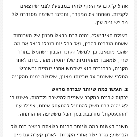
את 6 ק"ג כרעי העוף שהיו במבצע? לפני שיוצאים
לקניות, תפתחו את המקרר, ותכינו רשימה מסודרת של
מה יש ומה אין.
בעולם האידיאלי, יהיה לכם בראש תכנון של הארוחות
שאתם הולכים להכין, ואז בכל יום תוכלו לנצל את מה
שהכי מתאים. כך למשל הקונה הנבון ישתמש בתרד
טרי, שמאבד מהחיוניות שלו יחסית מהר, ביום לאחר
הקניה, בכרובית הוא ישתמש אחרי יומיים ובשורש
הסלרי ששומר על טריותו מצוין, שלושה ימים מהקניה.
2. תעשו כמה שיותר עבודה מראש
ירקות טריים במקרר עשויים להישכח ולדהות, פשוט כי
לא יהיה לכם חשק להתחיל להתעסק איתם, אפילו עם
'ההתעסקות' מורכבת בסך הכל משטיפה או הרתחה.
חשוב לעשות כמה שיותר הכנות כשאתם במצב רוח של
הבישול; נגיד ישר אחרי הקניות, לארגן קערה עם מים