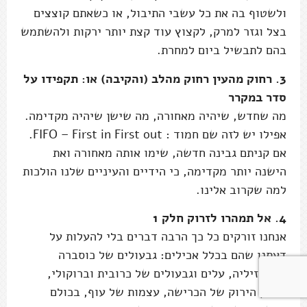
ולשטוף בה את כל עשבי התיבול, או כשאתם קוצצים
בצל וגזר למרק, לקצוץ עוד קצת יותר ירקות ולהשתמש
בהם לתבשיל ביום למחרת.
3. רחוק מהעין רחוק מהלב (והקיבה) או: תקפידו על
סדר במקרר
מה שחדש, שיהיה מאחורה, מה שישן שיהיה מקדימה.
אפילו יש לזה שם חמוד : FIFO – First in First out.
אם קניתם גבינה חדשה, שימו אותה מאחורה ואת
הישנה יותר מקדימה, כי הידיים והעיניים שלנו הולכות
למה שקרוב אלינו.
4. אל תמהרו לזרוק חלק 1
אנחנו זורקים כל כך הרבה דברים בלי להעלות על
דעתנו שהם בכלל אכילים: גבעולים של כוסברה
ופטרוזיליה, עלים וגבעולים של כרובית וברוקולי,
החלק הירוק של הכרישה, עצמות של עוף, בכולם