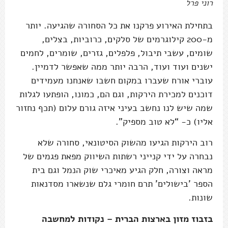
רוני פרל
בתחילת האירוע פרקנו את כל הסחורה שהגיעה. יותר
מ-200 קילוגרמים של סלקים, כרוביות, בצלים,
שומים, עשבי תיבול, פלפלים, גזרים, שומרים, לחמים
ישנים ועוד ועוד, הרבה יותר ממה שאפשר לדמיין.
עוברי אורח שעברו במקום חשבו שאנחנו מעמידים
דוכנים למכירת הירקות, וגם הם, כמונו, הופתעו לגלות
שמה שיש לנו נחשב בעיני איזה גורם עלום (תכף נחזור
אליו) כ- “לא טוב מספיק".
רוב הירקות הגיעו מהשוק הסיטונאי, סחורה שלא
נבחרה על ידי קנייני רשתות השיווק מפאת פגמים של
מראה וצורה, חלק הגיע מאיכרי שוק הנמל וגם בית
הספר 'בישולים' תרם חומרי גלם שנשארו מסדנאות
שונות.
בזבוז מזון בארצות הברית – נקודות למחשבה