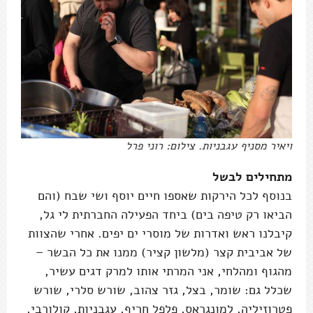
ויאיר מסניף עגבניות. צילום: רוני פרל
מתחילים לבשל
בנוסף לכל הירקות שאספו חיים יוסף ושי שבח (והם
הביאו רק טיפה בים) ביחד הפעילה החברתית לי גל,
קיבלנו ראש ואדרות של מוסרי ים יפים. אחרי שהצוות
של אביבית קצר (מלשון קציר) ממנו את כל הבשר –
מהגוף ומהלחי, אני המרתי אותו למרק דגים עשיר,
שכלל גם: שומר, בצל, גזר צהוב, שורש סלרי, שורש
פטרוזיליה, למונגראס, פלפל חריף, עגבניות, קולורבי,