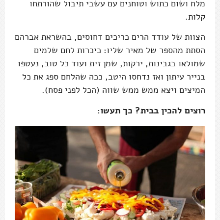
מלח ושום כתוש וטוחנים עם עשבי תיבול שהורתחו
קלות.
הצוות של עודד הרים כריכים דחוסים, בהשראת אברהם
הסתת מהספר של מאיר שליו: כיכרות לחם שלמים
שמולאו בגבינות, ירקות, שמן זית ועוד כל טוב, נעטפו
בנייר עיתון ואז נדחסו היטב, ככה שהלחם ספג את כל
המיצים ויצא ממש ממש שווה (הכל לפני פסח).
רוצים להכין בבית? כך תעשו: