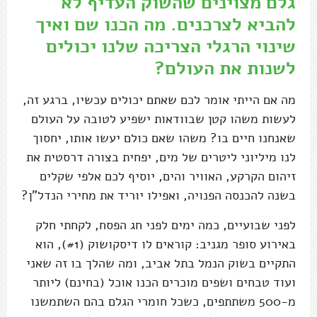
גלם מצוינים שהשוק העדיף לא
להביא לצרכנים. מה הכנו שם ואיך
שינוי הרגלי הצריכה שלנו יכולים
לשנות את העולם?
מה אם הייתי אומר לכם שאתם יכולים עכשיו, ברגע זה,
לעשות משהו קטן שבוודאות ישפיע לטובה על העולם
שאנחנו חיים בו? משהו שאם כולם יעשו אותו, יחסוך
לנו מיליוני ליטרים של מים, יפחית בצורה דרסטית את
זיהום הקרקע, האוויר והים, יוסיף לכם אלפי שקלים
בשנה להכנסה הפנויה, ואפילו יוריד את מחירי הנדל"ן?
לפני שבועיים, כמה ימים לפני חג הפסח, לקחתי חלק
באירוע סופר מגניב: קוראים לו דיסקושוק (#1), הוא
התקיים בשוק הנמל בתל אביב, ומה שהלך בו זה שאני
ועוד טבחים ושפים מוכרים הכנו אוכל (בחינם) ליותר
מ-500 משתתפים, כשכל חומרי הגלם בהם השתמשנו