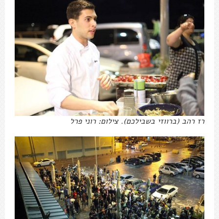
רז רהב (ברווזי בשבילכם). צילום: רוני פרל