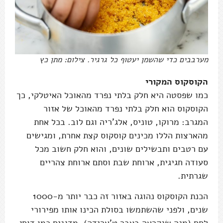
מערבבים כדי שהשמן יעטוף כל גרגיר. צילום: מתן כץ
הקוסקוס המקורי
כמו שפסטה היא חלק בלתי נפרד מהאוכל האיטלקי, כך
הקוסקוס הוא חלק בלתי נפרד מהאוכל של אזור
המגרב: מרוקו, טוניס, אלג'ריה וגם לוב. בכל אחת
מהארצות הללו מכינים קוסקוס קצת אחרת, ומגישים
עם רטבים ותבשילים שונים, והוא חלק חשוב מכל
סעודה חגיגית, ארוחת שבת וסתם ארוחת צהריים
שגרתית.
הכנת הקוסקוס נהוגה באזור זה כבר יותר מ-1000
שנים, ולפני שהשתמשו בסולת הכינו אותו מפירורי
לחם (מנה שנקראה בעבר ט'ארידה), מדגנים כמו דוחן,