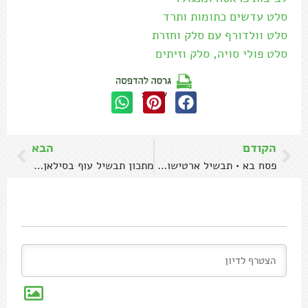
סלט עדשים כתומות ותרד
סלט וולדורף עם סלק וחזרת
סלט פולי סויה, סלק וזיתים
שתפו:
הקודם
הבא
פסח בא • תבשיל ארטישוק ושומר עם תרד ושום
מתכון תבשיל עוף בסילאן ואגוזי מלך