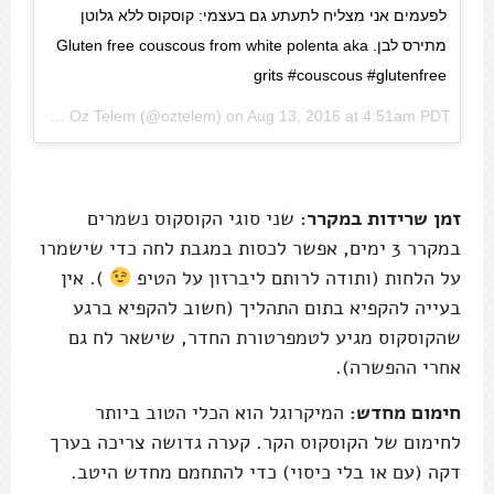
לפעמים אני מצליח לתעתע גם בעצמי: קוסקוס ללא גלוטן
מתירס לבן. Gluten free couscous from white polenta aka
grits #couscous #glutenfree
A photo posted by Oz Telem (@oztelem) on
Aug 13, 2016 at 4:51am PDT
זמן שרידות במקרר:
שני סוגי הקוסקוס נשמרים
במקרר 3 ימים, אפשר לכסות במגבת לחה כדי שישמרו
על הלחות (ותודה לרותם ליברזון על הטיפ
). אין
בעייה להקפיא בתום התהליך (חשוב להקפיא ברגע
שהקוסקוס מגיע לטמפרטורת החדר, שישאר לח גם
אחרי ההפשרה).
חימום מחדש:
המיקרוגל הוא הכלי הטוב ביותר
לחימום של הקוסקוס הקר. קערה גדושה צריכה בערך
דקה (עם או בלי כיסוי) כדי להתחמם מחדש היטב.