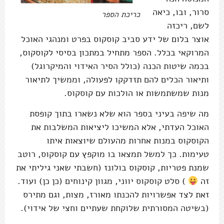
סרור, ובו, כיאה
כריכת הספר
לשם, ריכזה
אוצר בלום של ידע סביב קוסקוס בפרט ומנהגי האוכל
המרוקאי בכלל. הספר מתחיל במתכון בסיסי לקוסקוס,
בכמה שיטות הכנה (כולל הסיר האידוי והמיקרוגל)
ותיאור הכלים להם תזדקקו לפעולה, וממשיך לתיאור
מנות שמשתמשות או הולכות עם קוסקוס.
מה שיפה בעיני בספר הוא שלא נשארו בתוך קופסת
האוכל העדתי, אלא המשיכו ליציאות המשלבות את
הקוסקוס במנות אחרות מהעולם שיוצאות איתו
טעימות. כך למשל תמצאו בו מוקפץ עם קוסקוס, רוטב
שמנת פטריות, קוסקוס בולונז (חשבתי שאני גיליתי את
זה
) סלט קוסקוס יווני, מגוון קינוחים (כן כן) ועוד.
זאת לצד אפשרויות להכנתו מאורז, מצות, וגם מתירס
(בשיטה המסורתית שלוקחת שעתיים וחצי של אידוי).