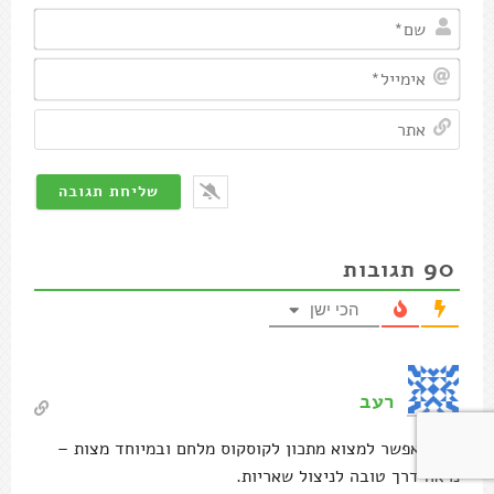
שם*
אימיי
אתר
90
תגובות
הכי ישן
רעב
איפה אפשר למצוא מתכון לקוסקוס מלחם ובמיוחד מצות –
נראה דרך טובה לניצול שאריות.