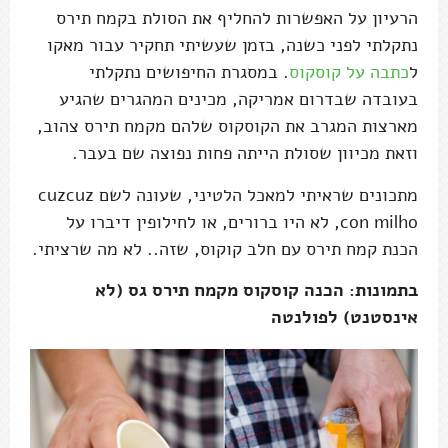
הרעיון על האפשרות להחליף את הסולת בקמח תירס
נתקלתי לפני כשנה, בזמן שעשיתי תחקיר עבור מאקו
ל
כתבה על קוסקוס
. במסגרת החיפושים נתקלתי
בעובדה שבדרום אמריקה, מכינים המהגרים שהגיע
מארצות המגרב את הקוסקוס שלהם מקמח תירס צהוב,
וזאת מכיוון שסולת הייתה פחות נפוצה שם בעבר.
מתכונים שראיתי למאכל הלטיני, שעונה לשם cuzcuz
con milho, לא היו ברורים, או לחילופין דיברו על
הכנת קמח תירס עם חלב קוקוס, שזה.. לא מה שרציתי.
בתמונות: הכנה קוסקוס מקמח תירס גס (לא
אינסטנט) לפולנטה