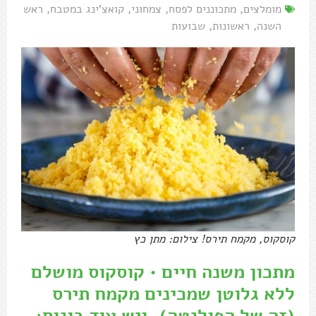
מומלצים
,
מתכוננים לפסח
,
צמחוני
,
קואצ'ינג במטבח
,
ראש
השנה
,
ראשונות
,
שבועות
קוסקוס, מקמח תירס! צילום: מתן כץ
מתכון משנה חיים • קוסקוס מושלם
ללא גלוטן שמכינים מקמח תירס
(זה של הפולנטה). ויש עוד בונוס: