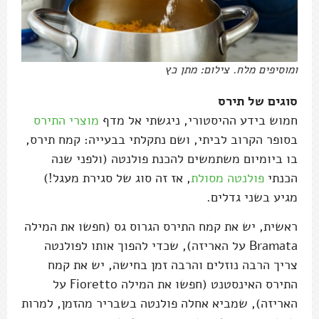
ומוסיפים מלח. צילום: מתן כץ
סוגים של תירס
חמוש בידע ההיסטורי, ניגשתי אל מדף
מוצרי התירס
בסופר הקרוב לביתי, ושם נתקלתי בבעייה: קמח תירס,
בו ביומיום משתמשים להכנת פולנטה (ולפני שנה
הכנתי
פולנטה מסולת
, אז זה סוג של סגירת מעגל!)
מגיע בשני גדלים.
ראשית, יש את קמח התירס הגרוס גס (חפשו את המילה
Bramata על האריזה), שכדי להפוך אותו לפולנטה
צריך הרבה נוזלים והרבה זמן בחישה, יש את קמח
התירס האינסטנט (חפשו את המילה Fioretto על
האריזה), שמביא אחלה פולנטה בשבריר מהזמן, למרות