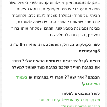
בזמן שהתמונות אינן מיישרות קו עם ספרי בישול אשר
מצולמים על ידי צלמים מקצועיים, דווקא הצילום
הביתי של סרור (ובעלה) מצליח לגעת ללב, ולהעביר
את המסר שמאחורי הספר הזה יש נשמה שאוהבת,
מבינה ומבשלת כטבע שני. התוכן שמלווה אותו ברור
ומעניין, ולכן זוכה להמלצה זו.
ספר הקוסקוס הגדול, הוצאת כנרת, מחיר: 89 ש"ח,
196 עמודים
רוצים לקבל עדכונים בפוסטים הבאים שלי? כתבו
את כתובת המייל שלכם בתיבה מצד שמאל למעלה
הכנתם? איך יצא?? ספרו לי בתגובות או
בעמוד
הפייסבוק
!
לעוד מתכונים לפסח:
פילאף אורז עם ארטישוקים ופול טרי
לביבות פראסה ומנגולד