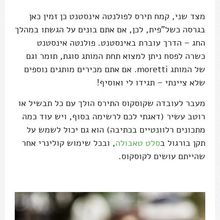
מצד שני, קמח תירס לפולנטה אינסטנט כן זמין כאן
בגרסה כשל"פית, לכן, אם אתם בונים על הגשתו במהלך
החג – הדרך עוברת באינסטנט. פולנטה אינסטנט
כשרה לפסח ניתן למצוא תחת המותג סוגת, תומר וגם
של המותג moretti. אם אתם מכירים מותגים נוספים
שלא ציינתי – תגידו לי ואוסיף!
מעבר לעובדה שקוסקוס התירס הולך עם כל תבשיל או
רוטב עשיר (דאגתי לכם לרשימה בסוף, ויש עוד כמה
מתכונים רלוונטיים בכתיבה) הוא גם יכול לשמש על
תקן בורגול ב
סלט טאבולה
, ובכל שימוש קולינרי אחר
שהייתם עושים לקוסקוס.