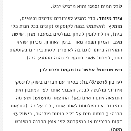
שכל המים נספגו והוא מרגיש יבש.
ציוד מיוחד:
כדי להגיע לפירורים עדינים וכיפיים,
מומלץ להשתמש בנפה לקוסקוס (קונים בכל חנות כלי
בית), או לחילופין לטחון בפולסים במעבד מזון. שיטת
מעבד המזון תפסה מאוד בזמן האחרון, מכיוון שהיא
המהירה ביותר (וגם בה לא צריך לגעת בידיים בקוסקוס
החם, למרות שאני דווקא די נהנה מהמגע הזה).
ויש טוויסט! אפשר גם מקמח תירס לבן
(עדכון 14/8/2016): בסיור עם חברים בשוק לוינסקי
איתרתי פולנטה לבנה, והכנתי אותה לפי המתכון ואת
התוצאה אתם רואים כאן!. התוצאה מתעתעת וטעימה
במיוחד. אם הצלחתם לאתר אותה, לכו על זה. (הוראות
הכנה: 3 כוסות מים על כל 2 כוסות פולנטה, בישול 13
דקות בכיריים או במיקרוגל לפי אופן ההכנה המפורט
מטה).