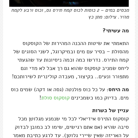
מכסים במים – 2 כוסות לכוס קמח תירס גס, וכוס ורבע לקמח
מהיר. צילום: מתן כץ
מה עשיתי?
התאמתי את שיטות ההכנה המהירות של הקוסקוס
מהסולת – בסיר עם מים ובמיקרוגל, לשני הסוגים של
קמח התירס. נדרשו כמה וכמה ניסיונות עד שהגעתי
ליחס שמניב קוסקוס שהוא גם רך אבל לא מדי וגם
מתפורר ונעים.. בקיצור, מעבדה קולינרית לשירותכם!
מה היחס:
על כל כוס פולנטה (גסה או דקה) שמים כוס
מים. בדיוק כמו כשמכינים
קוסקוס סולת
!
עניין של כשרות
קוסקוס התירס אידיאלי לכל מי שנמנע מגלוטן מכל
סיבה שהיא (אם אתם רגישים, שימו לב כמובן לבדוק
על האריזה שאין שיירי גלוטן). עד לרגע כתיבת מאמר