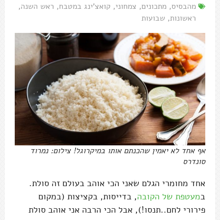
מהבסיס
,
מתכונים
,
צמחוני
,
קואצ'ינג במטבח
,
ראש השנה
,
ראשונות
,
שבועות
אף אחד לא יאמין שהכנתם אותו במיקרוגל! צילום: נמרוד
סונדרס
אחד מחומרי הגלם שאני הכי אוהב בעולם זה סולת.
ב
מעטפת של הקובה
, בדייסות, בקציצות (במקום
פירורי לחם..תנסו!), אבל הכי הרבה אני אוהב סולת