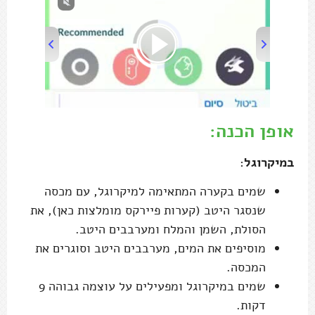
אופן הכנה:
במיקרוגל
:
שמים בקערה המתאימה למיקרוגל, עם מכסה
שנסגר היטב (קערות פיירקס מומלצות כאן), את
הסולת, השמן והמלח ומערבבים היטב.
מוסיפים את המים, מערבבים היטב וסוגרים את
המכסה.
שמים במיקרוגל ומפעילים על עוצמה גבוהה 9
דקות.
מוציאים, מסירים בזהירות את המכסה ובוחשים
היטב.
מחזירים את המכסה ושוב למיקרוגל ל-4 דקות
נוספות.
מוציאים, מסירים את המכסה ונותנים לתערובת
לנוח 20 דקות (ועדיף עד שהתערובת מתקררת