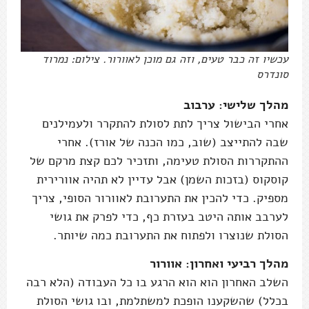
עכשיו זה כבר טעים, וזה גם מוכן לאוורור. צילום: נמרוד
סונדרס
מהלך שלישי: ערבוב
אחרי הבישול צריך לתת לסולת להתקרר ולעמילנים
שבה להתייצב (שוב, כמו הכנה של אורז). אחרי
ההתקררות הסולת טעימה, ותזכיר לכם קצת מרקם של
קוסקוס (בזכות השמן) אבל עדיין לא תהיה אוורירית
מספיק. כדי להכין את התערובת לאוורור הסופי, צריך
לערבב אותה היטב בעזרת כף, כדי לפרק את גושי
הסולת שנוצרו ולפתוח את התערובת כמה שיותר.
מהלך רביעי ואחרון: אוורור
השלב האחרון הוא הוא הרגע בו כל העבודה (הלא רבה
בכלל) שהשקענו הופכת למשתלמת, ובו גושי הסולת