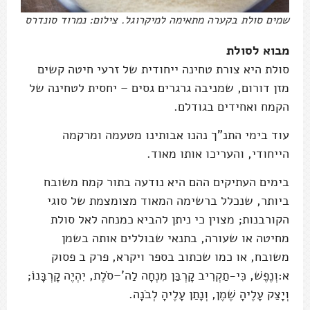
שמים סולת בקערה מתאימה למיקרוגל. צילום: נמרוד סונדרס
מבוא לסולת
סולת היא צורת טחינה ייחודית של זרעי חיטה קשים
מזן דורום, שמניבה גרגרים גסים – יחסית לטחינה של
הקמח ואחידים בגודלם.
עוד בימי התנ"ך נהנו אבותינו מטעמה ומרקמה
הייחודי, והעריכו אותו מאוד.
בימים העתיקים ההם היא נודעה בתור קמח משובח
ביותר, שנכלל ברשימה המאוד מצומצמת של סוגי
הקורבנות; מצוין כי ניתן להביא כמנחה לאל סולת
מחיטה או שעורה, בתנאי שבוללים אותה בשמן
משובח, או כמו שכתוב בספר ויקרא, פרק ב פסוק
א:וְנֶפֶשׁ, כִּי-תַקְרִיב קָרְבַּן מִנְחָה לַה'–סֹלֶת, יִהְיֶה קָרְבָּנוֹ;
וְיָצַק עָלֶיהָ שֶׁמֶן, וְנָתַן עָלֶיהָ לְבֹנָה.