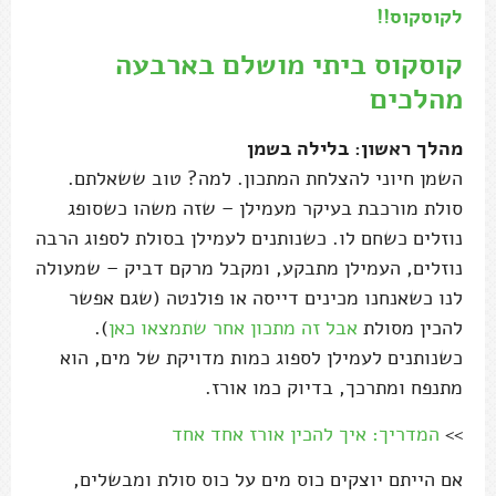
לקוסקוס!!
קוסקוס ביתי מושלם בארבעה
מהלכים
מהלך ראשון: בלילה בשמן
השמן חיוני להצלחת המתכון. למה? טוב ששאלתם.
סולת מורכבת בעיקר מעמילן – שזה משהו כשסופג
נוזלים כשחם לו. כשנותנים לעמילן בסולת לספוג הרבה
נוזלים, העמילן מתבקע, ומקבל מרקם דביק – שמעולה
לנו כשאנחנו מכינים דייסה או פולנטה (שגם אפשר
להכין מסולת
אבל זה מתכון אחר שתמצאו כאן
).
כשנותנים לעמילן לספוג כמות מדויקת של מים, הוא
מתנפח ומתרכך, בדיוק כמו אורז.
>>
המדריך: איך להכין אורז אחד אחד
אם הייתם יוצקים כוס מים על כוס סולת ומבשלים,