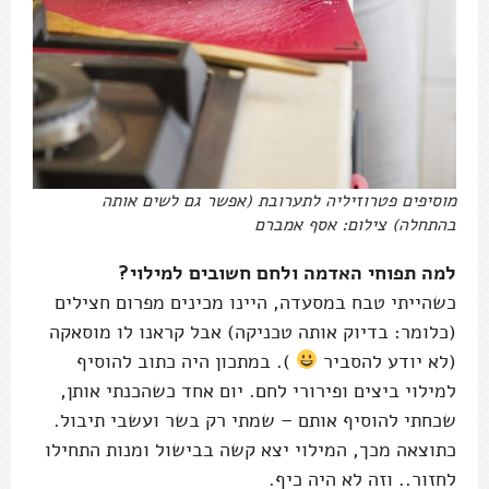
מוסיפים פטרוזיליה לתערובת (אפשר גם לשים אותה
בהתחלה) צילום: אסף אמברם
למה תפוחי האדמה ולחם חשובים למילוי?
כשהייתי טבח במסעדה, היינו מכינים מפרום חצילים
(כלומר: בדיוק אותה טכניקה) אבל קראנו לו מוסאקה
(לא יודע להסביר
). במתכון היה כתוב להוסיף
למילוי ביצים ופירורי לחם. יום אחד כשהכנתי אותן,
שכחתי להוסיף אותם – שמתי רק בשר ועשבי תיבול.
כתוצאה מכך, המילוי יצא קשה בבישול ומנות התחילו
לחזור.. וזה לא היה כיף.