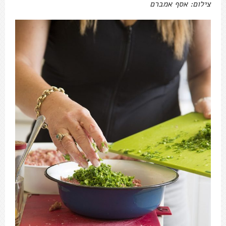
צילום: אסף אמברם