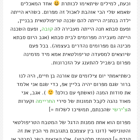
וכעת, למילים שיתאימו לכותרת
אחד המאכלים
שאמא שלי הכי אוהבת לאכול זה מפרום. כשהיא הייתה
ילדה בנתניה הייתה להם שכנה טריפולטאית בבניין,
ופעם סבתא חנה הייתה מעבירה לה
קובה
, ופעם השכנה
הייתה מעבירה מפרומים לבית סבתא (אגב היום סבתא
מכינה גם מפרומים נהדרים בעצמה). בכל פעם
שיוצאים למסעדה טריפולטאית אמא מיד מזמינה
מפרום בשביל להתענג על הזכרונות.
כשתיאמתי יום צילומים עם אורנה בן חיים, היה לנו
ברור שגם מפרום יהיה בליין אפ, כדי שגם אני אלמד
את סודות המנה (ואשתף עם כולם!
). אגב, אני
מאוד נהנה לקבל תמונות של סירי
החריימה
וקערות
ה
צ'ירשי
שהכנתם, תמשיכו לשלוח =]
מפרום הוא אחת ממנות הדגל של המטבח הטריפולטאי
והטוניסאי (דונו בין עצמכם בתגובות מי הכין את זה
קודם =] קטונתי מלקבוע). אלו קציצות בשר (מבקר או