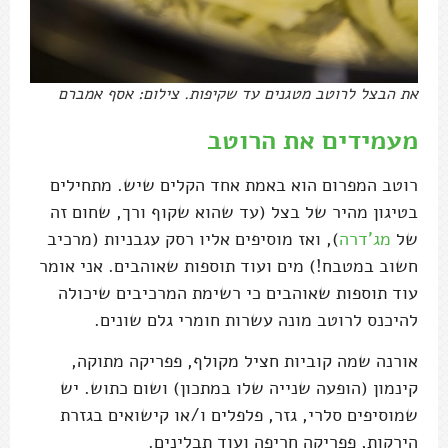
את הבצל לרוטב מטגנים עד שקיפות. צילום: אסף אמברם
מעמידים את הרוטב
רוטב המפרום הוא באמת אחד הקלים שיש. מתחילים
בטיגון מהיר של בצל (עד שהוא שקוף ורך, שחום זה
של
מג'דרה
), ואז מוסיפים אליו רסק עגבניות (מרכיב
חשוב במטבח!) מים ועוד תוספות שאוהבים. אני אומר
עוד תוספות שאוהבים כי רשימת המרכיבים שיכולה
להיכנס לרוטב מונה עשרות חומרי גלם שונים.
אורנה שמה קוביות חציל מקולף, פפריקה מתוקה,
קינמון (הופעה שנייה שלו במתכון) ושום כתוש. יש
שמוסיפים סלרי, גזר, פלפלים ו/או קישואים בגזרת
הירקות, פפריקה חריפה ועוד תבלינים.