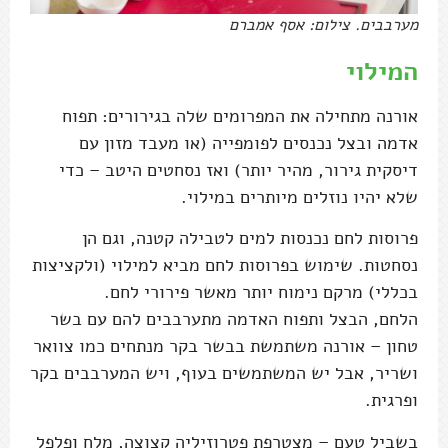
מערבבים. צילום: אסף אמברם
המילוי
אורנה מתחילה את המפרומים שלה בגירורים: תפוח
אדמה ובצל נכנסים לפומפייה (או מעבד מזון עם
דיסקית גירור, מהיר יותר) ואז נסחטים היטב – כדי
שלא יהיו נוזלים מיותרים במילוי.
פרוסות לחם נכנסות למים לטבילה קטנה, וגם הן
נסחטות. שימוש בפרוסות לחם מביא למילוי (ולקציצות
בכללי) מרקם נימוח יותר מאשר פירורי לחם.
הלחם, הבצל ותפוח האדמה מתערבבים להם עם בשר
טחון – אורנה משתמשת בבשר בקר מנתחים כמו צוואר
ושריר, אבל יש המשתמשים בעוף, ויש המערבבים בקר
ופרגית.
בשביל טעם – מצטרפת פטרוזיליה קצוצה, מלח ופלפל