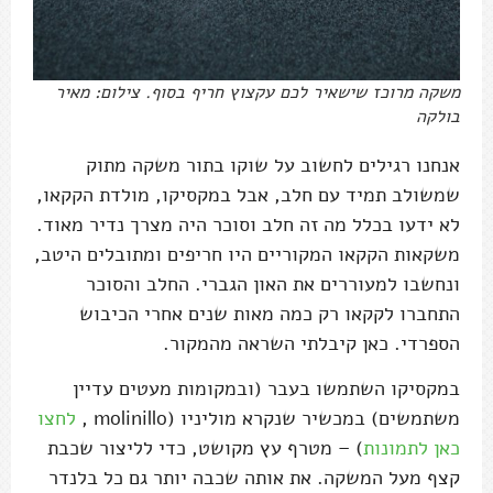
משקה מרוכז שישאיר לכם עקצוץ חריף בסוף. צילום: מאיר
בולקה
אנחנו רגילים לחשוב על שוקו בתור משקה מתוק
שמשולב תמיד עם חלב, אבל במקסיקו, מולדת הקקאו,
לא ידעו בכלל מה זה חלב וסוכר היה מצרך נדיר מאוד.
משקאות הקקאו המקוריים היו חריפים ומתובלים היטב,
ונחשבו למעוררים את האון הגברי. החלב והסוכר
התחברו לקקאו רק כמה מאות שנים אחרי הכיבוש
הספרדי. כאן קיבלתי השראה מהמקור.
במקסיקו השתמשו בעבר (ובמקומות מעטים עדיין
משתמשים) במכשיר שנקרא מוליניו (molinillo ,
לחצו
כאן לתמונות
) – מטרף עץ מקושט, כדי לליצור שכבת
קצף מעל המשקה. את אותה שכבה יותר גם כל בלנדר