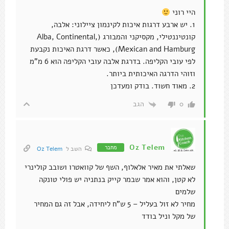
היי רוני
1. יש ארבע דרגות איכות לקינמון ציילוני: אלבה,
קונטיננטילי, מקסיקני והמבורג (Alba, Continental,
Mexican and Hamburg), כאשר דרגת האיכות נקבעת
לפי עובי הקליפה. בדרגת אלבה עובי הקליפה הוא 6 מ"מ
וזוהי הדרגה האיכותית ביותר.
2. מאוד חשוד. בודק ומעדכן
הגב
0
Oz Telem
מחבר
השב ל
Oz Telem
שאלתי את מאיר אלאלוף, השף של קוואטרו ושובב קולינרי
לא קטן, והוא אמר שבמר קייק בנתניה יש פולי טונקה
שלמים
מחיר לא זול בעליל – 5 ש"ח ליחידה, אבל זה גם המחיר
של מקל וניל בודד