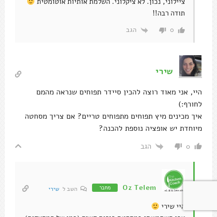
ציילוני, נכון. לא ציקלוני. השלמת אותיות אוטומטית
תודה רבה!!
הגב
0
שירי
היי, אני מאוד רוצה להכין סיידר תפוחים שנראה מהמם
לחורף:)
איך מכינים מיץ תפוחים מתפוחים טריים? אם צריך מסחטה
מיוחדת יש אופציה נוספת להכנה?
הגב
0
Oz Telem
מחבר
השב ל
שירי
היי שירי