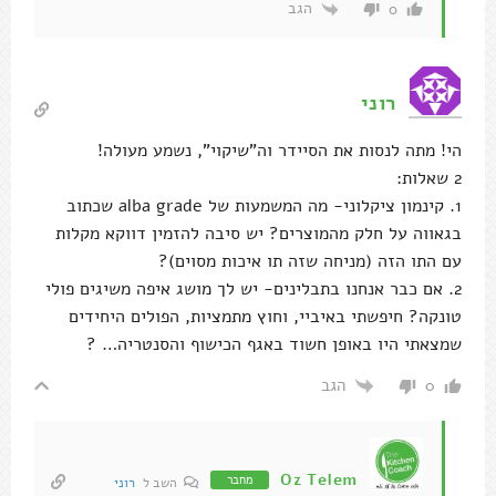
הגב
0
רוני
הי! מתה לנסות את הסיידר וה"שיקוי", נשמע מעולה!
2 שאלות:
1. קינמון ציקלוני- מה המשמעות של alba grade שכתוב
בגאווה על חלק מהמוצרים? יש סיבה להזמין דווקא מקלות
עם התו הזה (מניחה שזה תו איכות מסוים)?
2. אם כבר אנחנו בתבלינים- יש לך מושג איפה משיגים פולי
טונקה? חיפשתי באיביי, וחוץ מתמציות, הפולים היחידים
שמצאתי היו באופן חשוד באגף הכישוף והסנטריה… ?
הגב
0
Oz Telem
מחבר
השב ל
רוני