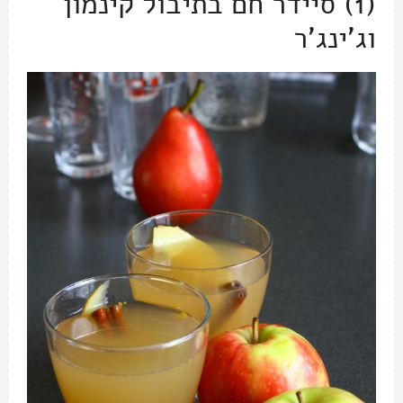
(1) סיידר חם בתיבול קינמון
וג'ינג'ר