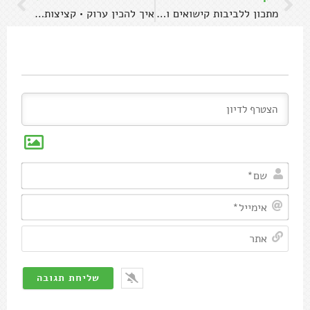
מתכון ללביבות קישואים ועשבי תיבול
איך להכין ערוק • קציצות ירק עיראקיות
שם*
אימיי
אתר