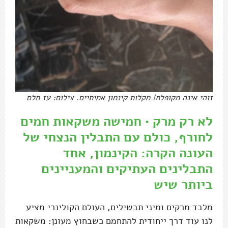
זוהי אינה מקופלת! מקלות קינמון אמיתיים. צילום: עז תלם
לא רק מרק • חמישה משקאות חמים
לחורף, כולם עם התבלין הנצחי של
העונה הקרה: הקינמון, אחד
התבלינים העתיקים והמעניינים
ביותר שיש
מלבד מרקים ומיני תבשילים, העולם הקולינרי מציע
לנו עוד דרך ייחודית להתחמם כשבחוץ מעונן: משקאות