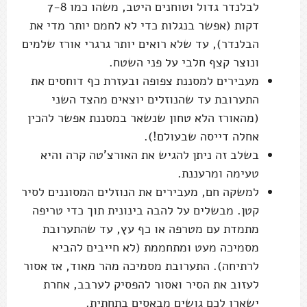
לבלנדר גדול וטוחנים היטב, משהו כמו 7-8
דקות (אפשר בנגלות כדי לא לחמם יותר מדי את
הבלנדר), עד שלא רואים יותר גרגרי אורז שלמים
ונוצר קצף חלבי על פני השטח.
מעבירים למסננת צפופה ובעזרת כף דוחסים את
התערובת עד שהנוזלים יוצאים מהצד השני
(מהאורז הלא טחון שנשאר במסננת אפשר להכין
אחלה דייסה שבעולם!).
בשלב זה ניתן להגיש את האורצ'טה קרה והיא
טעימה ומרעננת.
למשקה חם, מעבירים את הנוזלים המסוננים לסיר
קטן. מבשלים על להבה בינונית תוך כדי טריפה
מתמדת עם מטרפה או כף עץ, עד שהתערובת
מסמיכה מעט ומתחממת (לא חייבים להביא
לרתיחה). התערובת מסמיכה מהר מאוד, אז אסור
לעזוב את הסיר ואסור להפסיק לערבב, אחרת
ישארו לכם גושים מבאסים בתחתית.