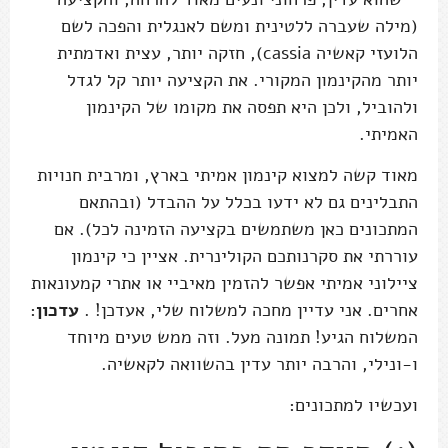
(מילה שעברה ללטינית ומשם לאנגלית והפכה לשם
הלועזי קאשיה cassia), חזקה יותר, עצית ואדמתית
יותר מהקינמון המקורי. את הקציעה יותר קל לגדל
ולהוביל, ולכן היא תפסה את מקומו של הקינמון
האמיתי.
מאוד קשה למצוא קינמון אמיתי בארץ, ומרבית חנויות
התבלינים גם לא ידעו בכלל על ההבדל (ובהתאם
המתכונים כאן משתמשים בקציעה הזמינה לכל). אם
עוררתי את סקרנותכם הקולינרית. אציין כי קינמון
ציילוני אמיתי אפשר להזמין מאיביי או אתרי קמעונאות
אחרים. אני עדיין מחכה למשלוח שלי, אעדכן! .
עדכון
:
המשלוח הגיע! תמונה מעל. וזה ממש טעים מיוחד
ו-ונילי, והרבה יותר עדין בהשוואה לקאשיה.
ועכשיו למתכונים: