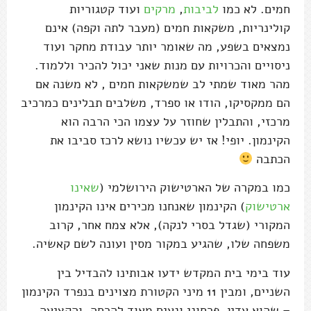
חמים. לא כמו
לביבות
,
מרקים
ועוד קטגוריות
קולינריות, משקאות חמים (מעבר לתה וקפה) אינם
נמצאים בשפע, מה שאומר יותר עבודת מחקר ועוד
ניסויים והכרויות עם מנות שאני יכול להכיר וללמוד.
מהר מאוד שמתי לב שמשקאות חמים , לא משנה אם
הם ממקסיקו, הודו או ספרד, משלבים תבלינים כמרכיב
מרכזי, והתבלין שחוזר על עצמו הכי הרבה הוא
הקינמון. יופי! אז יש עכשיו נושא לרכז סביבו את
הכתבה
כמו במקרה של הארטישוק הירושלמי (
שאינו
ארטישוק
) הקינמון שאנחנו מכירים אינו הקינמון
המקורי (שגדל בסרי לנקה), אלא צמח אחר, קרוב
משפחה שלו, שהגיע במקור מסין ועונה לשם קאשיה.
עוד בימי בית המקדש ידעו אבותינו להבדיל בין
השניים, ומבין 11 מיני הקטורת מצוינים בנפרד הקינמון
– שהוא עדין, פרחוני ונעים מאוד להרחה, והקציעה