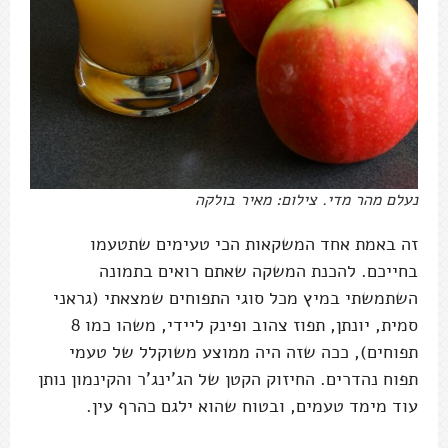
נעלם מהר מדי. צילום: מאיר בולקה
זה באמת אחד המשקאות הכי טעימים שתטעמו
בחייכם. להכנת המשקה שאתם רואים בתמונה
השתמשתי במיץ מכל סוגי התפוחים שמצאתי (גראני
סמית, יונתן, תפוז צהוב ופינק ליידי, משהו כמו 8
תפוחים), ככה שזה היה ממוצע משוקלל של טעמי
תפוח נהדרים. החיזוק הקטן של הג'ינג'ר והקינמון נותן
עוד מימד טעמים, ובטוח שהוא ילגם כהרף עין.