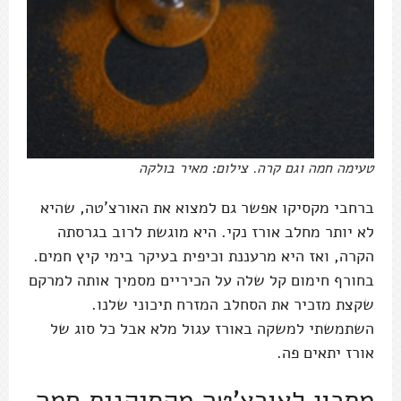
טעימה חמה וגם קרה. צילום: מאיר בולקה
ברחבי מקסיקו אפשר גם למצוא את האורצ'טה, שהיא
לא יותר מחלב אורז נקי. היא מוגשת לרוב בגרסתה
הקרה, ואז היא מרעננת וכיפית בעיקר בימי קיץ חמים.
בחורף חימום קל שלה על הכיריים מסמיך אותה למרקם
שקצת מזכיר את הסחלב המזרח תיכוני שלנו.
השתמשתי למשקה באורז עגול מלא אבל כל סוג של
אורז יתאים פה.
מתכון לאורצ'טה מקסיקנית חמה