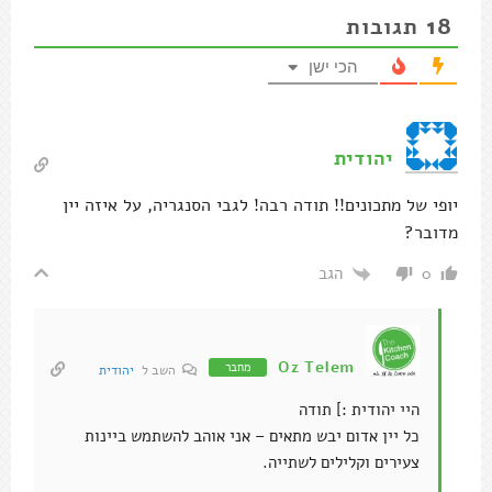
18
תגובות
הכי ישן
יהודית
יופי של מתכונים!! תודה רבה! לגבי הסנגריה, על איזה יין
מדובר?
הגב
0
Oz Telem
מחבר
השב ל
יהודית
היי יהודית :] תודה
כל יין אדום יבש מתאים – אני אוהב להשתמש ביינות
צעירים וקלילים לשתייה.