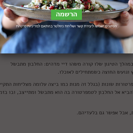
הנתונים ישמשו ליצירת קשר ושליחת ניוזלטר בהתאם ל
מדיניות פרטיות
ם: קרן ביטון כהן
 במהלך הטיגון שלו קורה משהו דיי מדהים: החלבון מתבשל
ץ וגועש החוצה כשמתחילים לאוכלו.
רטורות שונות (בגלל זה מנות כמו ביצה עלומה מצליחות התקיי
הביא אל החלבון לטמפרטורה בה הוא מתבשל ומתייצב, ובו בזמן
, אבל אפשר גם בלעדיהם.