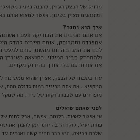
מדויק של הבצק העדין. להכנה ביתית משאילי
ומתנהגים מצוין בטיגון. אפשר למצוא אותם בא
איך הוא נסגר?
אם אתם מכינים את הבוריקה פעם ראשונה,
אמפנדס וסמבוסק, אותם חייבים להדק היטב
לכם את המנה: החום מהשמן גורם למעט ה
ולהתהדק סביב המילוי. כתוצאה מאובדן ה
את צורתו גם בלי צורך בהידוק מקדים.
עוד בשבחו של הבצק, אציין שהוא ממש נוח לע
המקפיא . אם אתם מכינים כמות גדולה מהם, ש
מופרדים עם שכבות דקות של נייר, מה שמקל 
לפני שאתם שואלים
אי אפשר לאפות. כלומר, אפשר, אבל לחום של 
פחות יעיל, לוקח הרבה יותר זמן להפוך את שו
שלכם בביצה, היא כבר תהיה קשה ואנמית עד ש