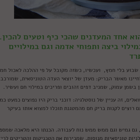
וא אחד המעדנים שהכי כיף וטעים להכין.
ילוי ביצה ותפוחי אדמה וגם במילויים
רד
שבוע בלי חמץ, ועכשיו, כשזה מקובל על פי ההלכה לאכול חמץ
לחיינו מאשר הבריק: מעדן של יוצאי העדה הטוניסאית, שמורכב
 בשמן עמוק, שמניב דפים זהובים ופריכים במילוי חם ועשיר.
אלים, זה עניין של נוסטלגיה: דוכני בריק היו נפוצים כמעט כמו
 ה-70 וה-80. היום אם אתם רוצים לקנות בריק חם מהמטגנת תוכלו למצוא אותו בעיקר
, גם גמיש וגם ממש ממש נוח לעבודה. הכנתו היא מלאכה שמספ
יות טוניסאיות מנוסות, שמכירות את הטכניקות והטריקים לריד