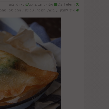
Oz Telem
אפריל 21, 2014
52 תגובות
איך להכין..
,
בשר
,
חנוכה
,
טבעוני
,
מתכונים
,
מתכו