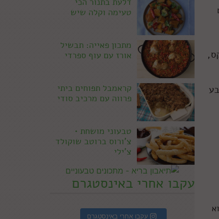
דלעת בתנור הכי
טעימה וקלה שיש
מתכון פאייה: תבשיל
ס,
אורז עם עוף ספרדי
קראמבל תפוחים ביתי
בע
פרווה עם מרכיב סודי
טבעוני מושחת •
צ'ורוס ברוטב שוקולד
צ'ילי
עקבו אחרי באינסטגרם
וא
עקבו אחרי באינסטגרם