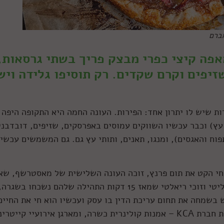
ברם
אפה קיצי כפרי מבצק פריך בשתי גרסאות,
זיפים וקרם שקדים. רק תוסיפו גלידה ויש
ות שיש לו יתרון אחד: הפירות. העונה החמה היא התקופה היפה 
עץ) וכבר עכשיו השווקים עמוסים באפרסקים, שזיפים, דובדבני
וח והאגסים), ומנגו, תאנים, ותותי עץ גם. גם המשמשים עכשיו
חי הקט את תום פרנץ, זוכה העונה השלישית של מאסטרשף, שא
כבר בטח קראתם. לא חסרים פליטי וזוכי ריאלטי שמאז 15 דקות התהילה שלהם נשכחו בשגרה,
 בשמחה את תחום עריכת הדין בו עסק ועכשיו הוא חי את החיים
הקולינריים. ביחד עם אשתו, דנה, הוא מנהל את חברת KCA – אמנות קולינרית כשרה, ומארגן אירועיי קייטרי