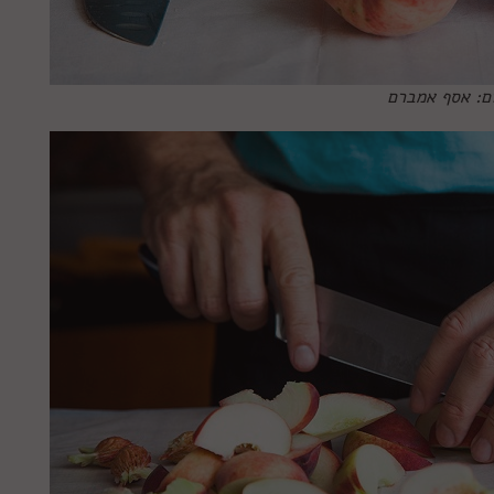
ום: אסף אמברם