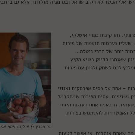
ראלי הכשר לא רק בישראל ובגרמניה מולדתו, אלא גם ברחבי
י. זהו קינוח כפרי איטלקי,
 שעליו נערמות תועפות של פירות
מות יותר של הררי נוטלה…
יוון שאנחנו בדיוק בשיא הקיץ
מליץ לכם לשחק ולגוון עם פירות
בסיס פירות – אחת על בסיס אפרסקים ואגוזי
ין ושזיפים. עסיס הפירות שמתקרמל
טעמיו. זו באמת אחת העוגות היותר
גלל האפשרויות להשתמש בפירות
הר פרנץ :] צילום: אסף אמ
 מה שאתם אוהבים, אי אפשר לטעות