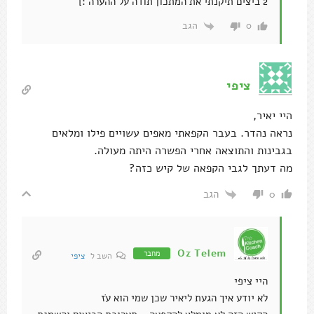
2 ביצים תיקנתי את המתכון תודה על ההערה :]
הגב
0
ציפי
היי יאיר,
נראה נהדר. בעבר הקפאתי מאפים עשויים פילו ומלאים
בגבינות והתוצאה אחרי הפשרה היתה מעולה.
מה דעתך לגבי הקפאה של קיש כזה?
הגב
0
Oz Telem
מחבר
השב ל
ציפי
היי ציפי
לא יודע איך הגעת ליאיר שכן שמי הוא עֹז