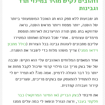
וזהובים לקיש מהיר במילוי תרד
וגבינות
חג שבועות ללא ספק הוא חג האוכל המשמעותי ביותר
של השנה, יותר מפסח ויותר מראש השנה, נראה
שדווקא בחג מתן תורה ההיערכות לארוחה תופסת
מימדים עצומים . אחרי שכל העולם ואחותו המטירו
עליכם מתכונים לעוגות גבינה בכל הצורות (
כולל מתכון
וידאו ממני
) צריך משהו מלוח כדי לשבור את השגרה.
אחד המאפים המלוחים האהובים עלי הוא הקיש: שכבה
של של בצק פריך ובו מילוי קרמי שיכול לקבל פחות או
יותר כל דבר העולה לדמיון. אמה מה? לא תמיד יש לי
כוח להתחיל להתעסק עם בצקים פריכים, שצריכים
קירור ועבודה קפדנית.
את חיבתי ל
בצק הבריק (או הסיגר המרוקאי) כבר
חלקתי בעבר
, ורצה הגורל ונשאו לי כמה עלים ממנו