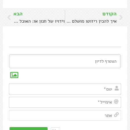
הקודם
הבא
איך להכין ריזוטו מושלם • המדריך המלא ומתכונים
וידויו של חנון או: האוכל של משחקי הכס
שם*
אימיי
אתר