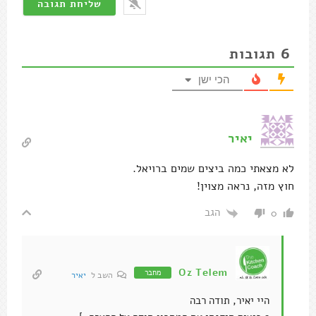
6
תגובות
הכי ישן
יאיר
לא מצאתי כמה ביצים שמים ברויאל.
חוץ מזה, נראה מצוין!
הגב
0
Oz Telem
מחבר
השב ל
יאיר
היי יאיר, תודה רבה