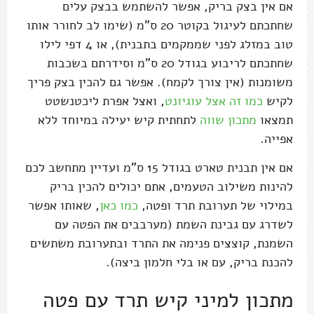
אם אין בצק בריק, אפשר להשתמש בבצק עלים
שחתכתם לעיגול בקוטר 20 ס"מ (שימו לב לחורר אותו
טוב במזלג לפני שממקמים בתבנית), או 4 דפי לילו
שחתכתם לריבוע בגודל 20 ס"מ וסידרתם בשכבות
משומנות (אין צורך לקמח). אפשר גם להכין בצק פריך
לקיש
כמו זה אצל עוגיונט
, ואצל אפרת ליכטנשטט
תמצאו
מתכון שווה
לתחתית קיש יעילה במיוחד ללא
אפייה.
אם אין תבנית טארט בגודל 15 ס"מ ועדיין מתחשב לכם
להינות משילוב הטעמים, אתם יכולים להכין בריק
במילוי של תערובת תרד ופטה,
כמו כאן
, שאותו אפשר
לשדרג עם גבינת השמת (מערבבים את הפטה עם
השמנת, קוצצים פנימה את התרד ובתערובת משתשים
להכנת בריק, עם או בלי חלמון ביצה).
מתכון למיני קיש תרד עם פטה