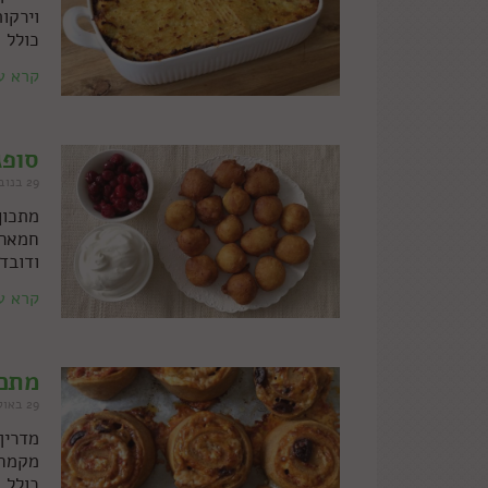
וירקו
כולל 
קרא ע
סופג
29 בנובמבר 2021
מתכון
חמאה 
ודובד
קרא ע
מתכו
29 באוקטובר 2021
מדריך
מקמח 
כולל 