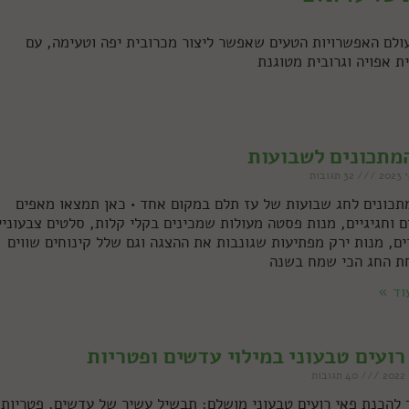
לו את עולם האפשרויות הטעים שאפשר ליצור מכרובית יפה וטעימה, עם
ת אפויה וגרובית מטוגנת
מתכונים לשבועות
32 תגובות
1 מתכונים לחג שבועות של עז תלם במקום אחד • כאן תמצאו מאפים
ם וחגיגיים, מנות פסטה מעולות שמכינים בקלי קלות, סלטים צבעוניי
ים, מנות ירק מפתיעות שגונבות את ההצגה וגם שלל קינוחים שווים
ת החג הכי שמח בשנה
וד »
רועים טבעוני במילוי עדשים ופטריות
40 תגובות
 להכנת פאי רועים טבעוני מושלם: תבשיל עשיר של עדשים, פטריות