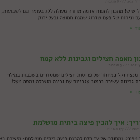
8 תגובות
ל שיש! מתכון לתפוח אדמה מדורה מעולה ללג בעומר וגם לשבועות,
ם וניחוח של פעם שדרוג שמנת חמוצה ובצל ירוק
וד »
ן מאפה חצילים וגבינות ללא קמח
3 תגובות
מנצח וקל במיוחד של פרוסות חצילים שמסדרים בשכבות במילוי
ת גבינות עשירה ברוטב עגבניות עם גבינה מוצרלה נמסה מעל!
וד »
יך: איך להכין פיצה ביתית מושלמת
177 תגובות
 מפורט ומסודר של עז תלם להכנת פיצה ביתית מושלמת: מיצירת בצ