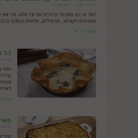
4 ביוני 2023
אין תגובות
יותר מ-25 מתכוני כרובית של עז תלם. ג
מתכונים לקציצו, תבשילים, סלטים וכמובן כרובי
קרא עוד »
כל ה
24 במאי 2023
00
נהדרי
ועשיר
לארוח
קרא ע
פאי 
17 ביוני 2022
מדריך