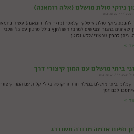
ן ניוקי סולת מושלם (אלה רומאנה)
22 תגובות
 להכנת ניוקי סולת איטלקי קלאסי (ניוקי אלה רומאנה) עשיר בחמאה
ן שאופים בתנור ומגישים למרכז השולחןץ כולל סרטון עם כל שלבי
. ניתן להכין טבעוני/ללא גלוטן
וד »
ני ביתי מושלם עם המון קיצורי דרך
41 תגובות
 קנלוני ביתי מושלם במילוי תרד וריקוטה בקלי קלות עם המון קיצורי
יחסכו לכם זמן
וד »
ן תפוח אדמה מדורה משודרג