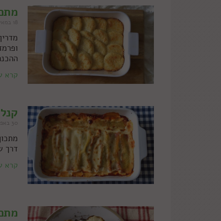
מתכו
18 במאי 2021
מדריך
ופרמז
ההכנה
קרא ע
קנלו
30 באפריל 2021
מתכון
דרך ש
קרא ע
מתכו