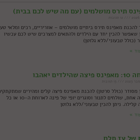
נס תירס מושלמים (עם מה שיש לכם בבית)
12 תגובות
 להכנת מאפינס תירס ביתיים מושלמים – אווריריים, רכים ומלאי טעם
 שאפשר להכין יחד עם הילדים ולהתאים למצרכים שיש לכם עכשיו
 (כולל טבעוני/ללא גלוטן)
וד »
צה שהילדים יאהבו
13 תגובות
 מסודר (כולל סרטון) להכנת מאפינס פיצה קלים ומהירים שמתקתקים
בקערה אחת, שולחים לתנור וסוגרים יופי של פינה לארוחת ה-10 או כל
 קלילה. ניתן להכין טבעוני/ללא גלוטן
וד »