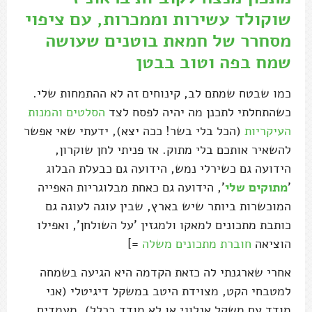
שוקולד עשירות וממכרות, עם ציפוי
מסחרר של חמאת בוטנים שעושה
שמח בפה וטוב בבטן
כמו שבטח שמתם לב, קינוחים זה לא ההתמחות שלי.
כשהתחלתי לתכנן מה יהיה לפסח לצד
הסלטים והמנות
העיקריות
(הכל בלי בשר! ככה יצא), ידעתי שאי אפשר
להשאיר אותכם בלי מתוק. אז פניתי לחן שוקרון,
הידועה גם כשירלי נמש, הידועה גם כבעלת הבלוג
'
מתוקים שלי
', הידועה גם כאחת מבלוגריות האפייה
המוכשרות ביותר שיש בארץ, שבין עוגה לעוגה גם
כותבת מתכונים למאקו ולמגזין 'על השולחן', ואפילו
הוציאה
חוברת מתכונים משלה
=]
אחרי שארגנתי לה כזאת הקדמה היא הגיעה בשמחה
למטבחי הקט, מצוידת היטב במשקל דיגיטלי (אני
מודד עם משקל אנלוגי או לא מודד בכלל), מעמדים