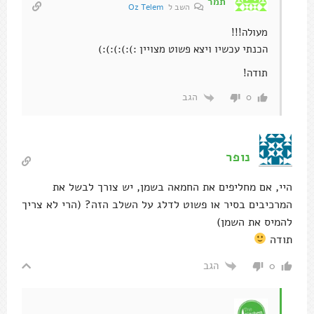
תמר
השב ל
Oz Telem
מעולה!!!
הכנתי עכשיו ויצא פשוט מצויין :):):):):)
תודה!
הגב
0
נופר
היי, אם מחליפים את החמאה בשמן, יש צורך לבשל את
המרכיבים בסיר או פשוט לדלג על השלב הזה? (הרי לא צריך
להמיס את השמן)
תודה
הגב
0