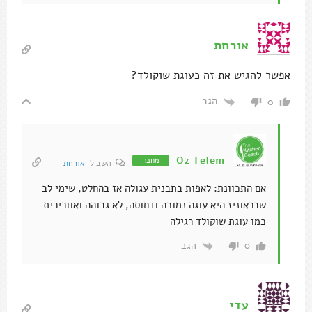
אורחת
אפשר להגיש את זה כעוגת שוקולד?
הגב
0
Oz Telem
מחבר
השב ל
אורחת
אם התכוונת: לאפות בתבנית עגולה אז בהחלט, שימי לב
שבראוניז היא עוגה נמוכה ודחוסה, לא גבוהה ואוורירית
כמו עוגת שוקולד רגילה
הגב
0
עדי