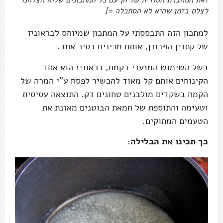
זאת המחברת הסודית של חן עם כל המתכונים שלה! הצלחנו
לצלם בזמן שהיא לא הסתכלה =]
למתכון הזה התבססתי על המתכון שמיוחס לבראוניז
של קתרין הפבורן, אותם מכינים בסיר אחד.
בשל השימוש המזערי בקמח, בראוניז הוא אחד
הקינוחים אותם קל מאוד להכשיר לפסח ע"י המרה של
הקמח בשקדים מולבנים טחונים דק. התוצאה עסיסית
וטעימה והתוספת של חמאת הבוטנים מאזנת את
הטעמים המתוקים.
כך תכינו את הבלילה: