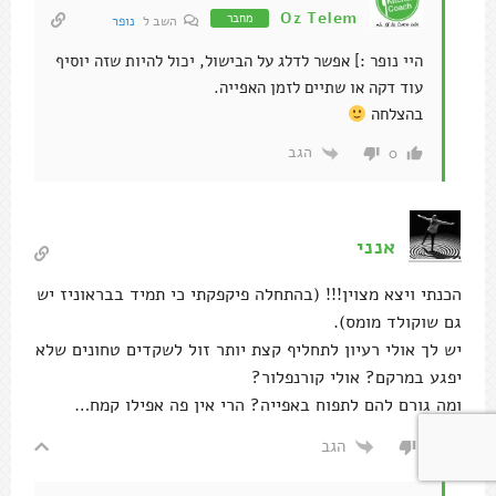
Oz Telem
מחבר
השב ל
נופר
היי נופר :] אפשר לדלג על הבישול, יכול להיות שזה יוסיף
עוד דקה או שתיים לזמן האפייה.
בהצלחה
הגב
0
אנני
הכנתי ויצא מצוין!!! (בהתחלה פיקפקתי כי תמיד בבראוניז יש
גם שוקולד מומס).
יש לך אולי רעיון לתחליף קצת יותר זול לשקדים טחונים שלא
יפגע במרקם? אולי קורנפלור?
ומה גורם להם לתפוח באפייה? הרי אין פה אפילו קמח…
הגב
0