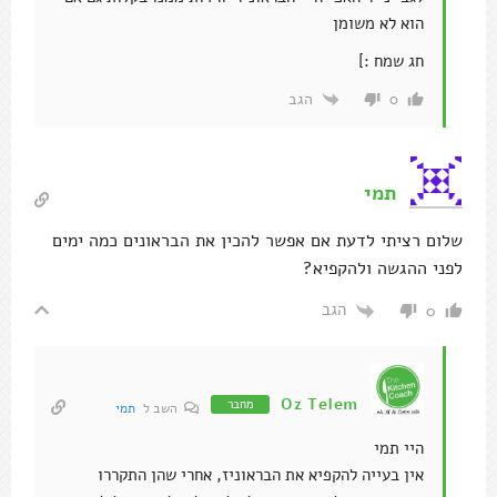
הוא לא משומן
חג שמח :]
הגב
0
תמי
שלום רציתי לדעת אם אפשר להכין את הבראונים כמה ימים
לפני ההגשה ולהקפיא?
הגב
0
Oz Telem
מחבר
השב ל
תמי
היי תמי
אין בעייה להקפיא את הבראוניז, אחרי שהן התקררו