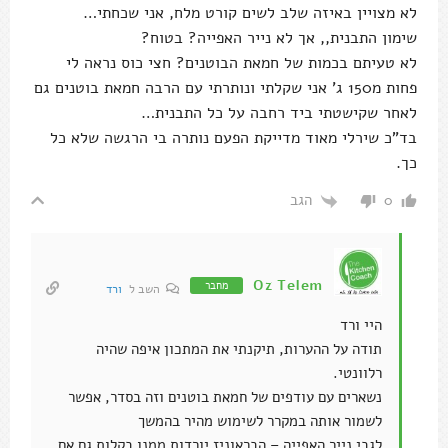
לא מצויין באיזה שלב לשים קורט מלח, אני שכחתי…
שימון התבנית,, אך לא נייר האפייה? בטוח?
לא טעיתם בכמות של חמאת הבוטנים? חצי כוס נראה לי
פחות מ150 ג' אני שקלתי ונותרתי עם הרבה חמאת בוטנים גם
לאחר שקישטתי ביד רחבה על כל התבנית…
בד"כ שירלי מאוד מדייקת הפעם נותרה בי הרגשה שלא כל
כך.
הגב
0
Oz Telem
מחבר
השב ל
ורד
היי ורד
תודה על ההערות, תיקנתי את המתכון איפה שהיה
רלוונטי.
נשארים עם עודפים של חמאת בוטנים וזה בסדר, אפשר
לשמור אותה במקרר לשימוש מהיר בהמשך
לגבי נייר האפייה – הבראוניז יורדות ממנו בקלות גם אם