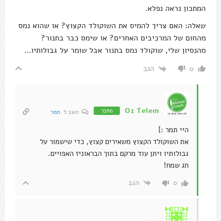
המתכון נראה נפלא.
שאלה: האם צריך להמיס את השוקולד הקצוץ? או שהוא נמס
מהחום של המרכיבים האחרים? או שימס כבר בתנור?
מהנסיון שלי, שוקולד נמס בתנור אבל שומר על גבולותיו…
הגב
0
Oz Telem
מחבר
השב ל
תמר
היי תמר :]
את השוקולד הקצוץ משאירים קצוץ, כדי שישמור על
גבולותיו ויתן עוד מרקם בתוך הבראוניז האפויים.
חג שמח!
הגב
0