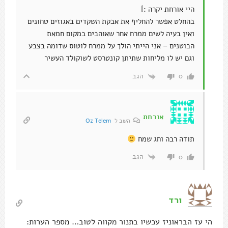
היי אורחת יקרה :]
בהחלט אפשר להחליף את אבקת השקדים באגוזים טחונים
ואין בעיה לשים ממרח אחר שאוהבים במקום חמאת
הבוטנים – אני הייתי הולך על ממרח לוטוס שדומה בצבע
וגם יש לו מליחות שתיתן קונטרסט לשוקולד העשיר
הגב
0
אורחת
השב ל
Oz Telem
תודה רבה וחג שמח
הגב
0
ורד
הי עז הבראוניז עכשיו בתנור מקווה לטוב… מספר הערות: