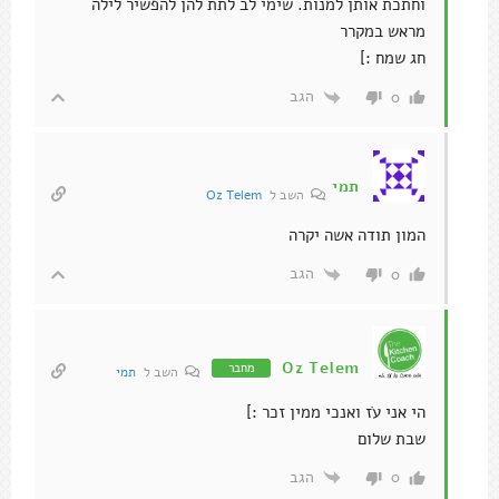
וחתכת אותן למנות. שימי לב לתת להן להפשיר לילה
מראש במקרר
חג שמח :]
הגב
0
תמי
השב ל
Oz Telem
המון תודה אשה יקרה
הגב
0
Oz Telem
מחבר
השב ל
תמי
הי אני עֹז ואנכי ממין זכר :]
שבת שלום
הגב
0