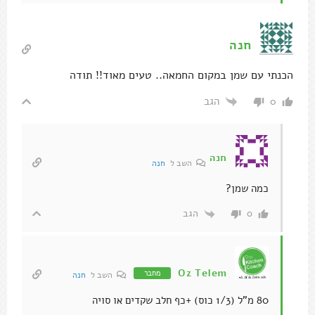
חנה
הכנתי עם שמן במקום החמאה.. טעים מאוד!! תודה
הגב
0
חנה
השב ל
חנה
כמה שמן?
הגב
0
Oz Telem
מחבר
השב ל
חנה
80 מ"ל (1/3 כוס) +כף חלב שקדים או סויה