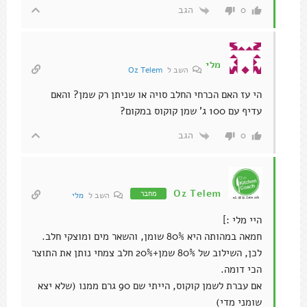
הגב
0
מלי
השב ל
Oz Telem
הי עז האם הכרחי החלב סויה או שניתן רק שמן? והאם
עדיף עם 100 ג' שמן קוקוס במקום?
הגב
0
Oz Telem
מחבר
השב ל
מלי
היי מלי :]
חמאה במהותה היא 80% שומן, והשאר מים ומוצקי חלב.
לכן, השילוב של 80% שמן+20% חלב צמחי נותן את התוצר
הכי דומה.
אם עברת לשמן קוקוס, הייתי שם 90 גרם ממנו (שלא יצא
שומני מדי)