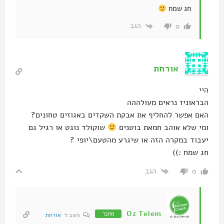
חג שמח
הגב
0
אורחת
היי
הבראוניז נראים מעולההה
האם אפשר להחליף את אבקת השקדים באגוזים טחונים?
ומי שלא אוהב חמאת בוטנים
שוקולד נוגט או רגיל גם
יעבוד במקרה הזה או שיגרע מהטעם\יופי ?
חג שמח :))
הגב
0
Oz Telem
מחבר
השב ל
אורחת