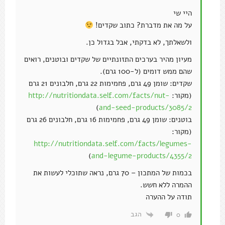
היי שי
על מה את מדברת? כתוב שקדים!
ולשאלתך, לא בדקתי, אבל בגדול כן.
מעיון מהיר בערכים התזונתיים של שקדים ובוטנים, רואים
שהם ממש דומים (ל-100 גרם).
שקדים: שומן 49 גרם, פחמימות 22 גרם, חלבונים 21 גרם
(מקור:
http://nutritiondata.self.com/facts/nut-
)
and-seed-products/3085/2
בוטנים: שומן 49 גרם, פחמימות 16 גרם, חלבונים 26 גרם
(מקור:
http://nutritiondata.self.com/facts/legumes-
)
and-legume-products/4355/2
בכמות של המתכון – 70 גרם, נראה שתוכלי לעשות את
ההמרה ללא חשש.
תודה על ההערה
הגב
0