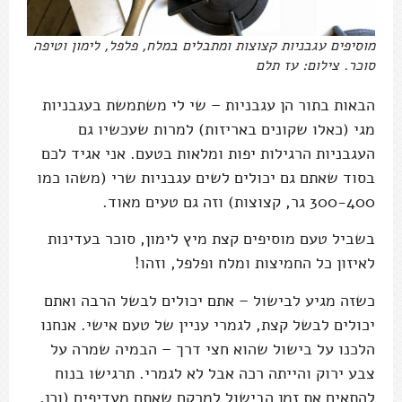
מוסיפים עגבניות קצוצות ומתבלים במלח, פלפל, לימון וטיפה
סוכר. צילום: עז תלם
הבאות בתור הן עגבניות – שי לי משתמשת בעגבניות
מגי (כאלו שקונים באריזות) למרות שעכשיו גם
העגבניות הרגילות יפות ומלאות בטעם. אני אגיד לכם
בסוד שאתם גם יכולים לשים עגבניות שרי (משהו כמו
300-400 גר, קצוצות) וזה גם טעים מאוד.
בשביל טעם מוסיפים קצת מיץ לימון, סוכר בעדינות
לאיזון כל החמיצות ומלח ופלפל, וזהו!
כשזה מגיע לבישול – אתם יכולים לבשל הרבה ואתם
יכולים לבשל קצת, לגמרי עניין של טעם אישי. אנחנו
הלכנו על בישול שהוא חצי דרך – הבמיה שמרה על
צבע ירוק והייתה רכה אבל לא לגמרי. תרגישו בנוח
להתאים את זמן הבישול למרקם שאתם מעדיפים (וכן,