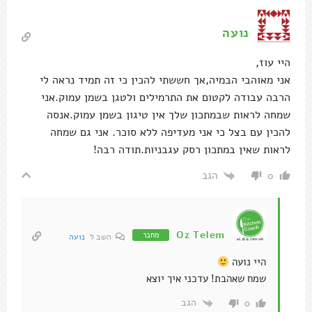
נועה
היי עוז,
אני מאוהבי הבמיה,אך חששתי להכין כי זה תמיד נראה לי
הרבה עבודה לקטום את התרמילים ולטגן בשמן עמוק.אני
שמחה לראות שבמתכון שלך אין טיגון בשמן עמוק.אנסה
להכין עם בצל כי אני מעדיפה ללא סוכר. אני גם שמחה
לראות שאין במתכון רסק עגבניות.תודה רבה!
הגב
0
Oz Telem
מחבר
השב ל
נועה
היי נועה
שמח שאהבת! עדכני איך יוצא
הגב
0