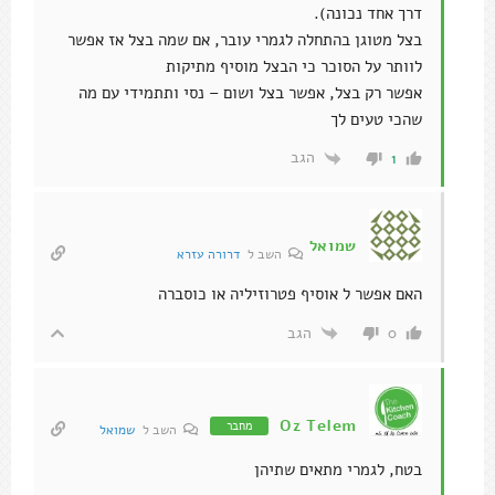
דרך אחד נכונה).
בצל מטוגן בהתחלה לגמרי עובר, אם שמה בצל אז אפשר
לוותר על הסוכר כי הבצל מוסיף מתיקות
אפשר רק בצל, אפשר בצל ושום – נסי ותתמידי עם מה
שהכי טעים לך
הגב
1
שמואל
השב ל
דרורה עזרא
האם אפשר ל אוסיף פטרוזיליה או כוסברה
הגב
0
Oz Telem
מחבר
השב ל
שמואל
בטח, לגמרי מתאים שתיהן