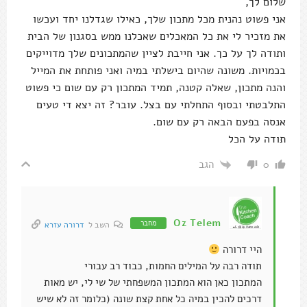
שלום לך,
אני פשוט נהנית מכל מתכון שלך, כאילו שגדלנו יחד ועכשו
את מזכיר לי את כל המאכלים שאכלנו ממש בסגנון של הבית
ותודה לך על כך. אני חייבת לציין שהמתכונים שלך מדוייקים
בכמויות. משונה שהיום בישלתי במיה ואני פותחת את המייל
והנה מתכון, שאלה קטנה, תמיד המתכון רק עם שום כי פשוט
התלבטתי ובסוף התחלתי עם בצל. עובר? זה יצא די טעים
אנסה בפעם הבאה רק עם שום.
תודה על הכל
הגב
0
Oz Telem
מחבר
השב ל
דרורה עזרא
היי דרורה
תודה רבה על המילים החמות, כבוד רב עבורי
המתכון כאן הוא המתכון המשפחתי של שי לי, יש מאות
דרכים להכין במיה כל אחת קצת שונה (כלומר זה לא שיש