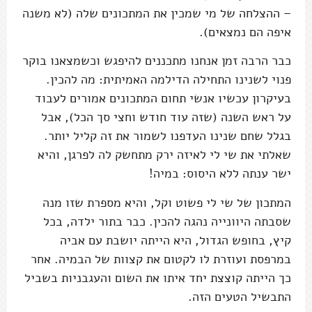
– ההצלחה של מי שמכין את המתכונים שלה (לא משנה
איפה הם נמצאים).
כבר הרבה זמן אנחנו מתכננים להיפגש וכשמצאנו בוקר
פנוי לשנינו התחילה הדילמה האמיתית: מה להכין.
בעיקרון עכשיו אנשי תחום המתכונים אמורים לעבוד
על ראש השנה (שזה עוד חודש וחצי סך הכל), אבל
בגלל שחם שנינו העדפנו לשמור את זה קליל יותר.
שאלתי את שי לי לאיזה ירק מתחשק לה לפרגן, והיא
ישר ענתה ללא היסוס: במיה!
המתכון של שי לי פשוט וקל, והיא מספרת שזו מנה
שסבתה היוונייה נהגה להכין. כבר בתור ילדה, בכל
קיץ, בחופש הגדול, היא הייתה יושבת עם אביה
במרפסת ועוזרת לו לקטום את קצוות של הבמיה. אחר
כך הייתה קוצצת יחד איתו את השום והעגבניות בשביל
התבשיל הטעים הזה.