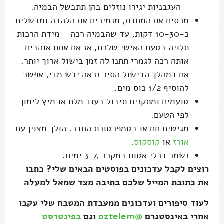
– העגבניות יגירו נוזלים בהן תתבשל הבמיה.
מכסים את המחבת, מנמיכים את הלהבה ומבשלים
כ-10-30 דקות, עד שהבמיה רכה – מידת הרכות
תלויה בטעם האישי שלכם, אז אם אתם אוהבים
אותה רכה לגמרי תתנו לה זמן בישול ארוך יותר.
אם במהלך הבישול הסיר נראה יבש מדי, אפשר
להוסיף 1/2 כוס מים.
טועמים ומתקנים תיבול בעוד מלח או מיץ לימון
לפי הטעם.
מגישים חם או בטמפרטורת החדר. הולך מצוין עם
אורז
או
קוסקוס
.
נשמר בכלי אטום במקרר 3-4 ימים.
רוצים לקבל עדכונים בפוסטים הבאים שלי? כתבו
את כתובת המייל שלכם בתיבה מצד שמאל למעלה
לעוד סיפורים ועדכונים ממעבדת המטבח שלי עקבו
אחרי באינסטגרם
@oztelem
וגם
בפינטרסט