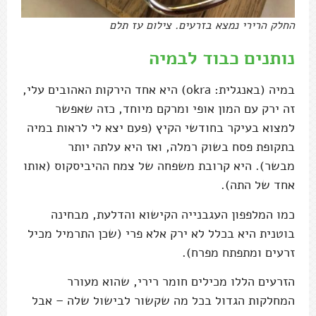
החלק הרירי נמצא בזרעים. צילום עז תלם
נותנים כבוד לבמיה
במיה (באנגלית: okra) היא אחד הירקות האהובים עלי,
זה ירק עם המון אופי ומרקם מיוחד, כזה שאפשר
למצוא בעיקר בחודשי הקיץ (פעם יצא לי לראות במיה
בתקופת פסח בשוק רמלה, ואז היא עלתה יותר
מבשר). היא קרובת משפחה של צמח ההיביסקוס (אותו
אחד של התה).
כמו המלפפון העגבנייה הקישוא והדלעת, מבחינה
בוטנית היא בכלל לא ירק אלא פרי (שכן התרמיל מכיל
זרעים ומתפתח מפרח).
הזרעים הללו מכילים חומר רירי, שהוא מעורר
המחלקות הגדול בכל מה שקשור לבישול שלה – אבל