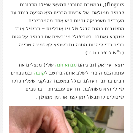
fingers), ובמטבח התורכי תמצאי אפילו מתכונים
לבמיה ממולאת. אל ארצות הברית היא הגיעה ביחד עם
העבדים מאפריקה והיום היא אחד מהמרכיבים
החשובים במנת הדגל של ניו אורלינס – תבשיל אורז
שנקרא גאמבו. בטריפולי מייבשים את הבמיה על גגות
בתים כדי ליהנות ממנה גם כשהיא לא זמינה טרייה
(ד"ש לרפרם חדד).
יוצאי עיראק (וביניהם
סבתא חנה
שלי) מנצלים את
עונת הבמיה כדי לשלב אותה ברוטב ל
קובה
ובמטבחים
רבים ברחבי העולם, כולל במטבח הבלקני שעליו גדלה
שי לי היא משתלבת יחד עם עגבניות – ברטבים
שיכולים להתבשל זמן קצר או זמן ממושך.