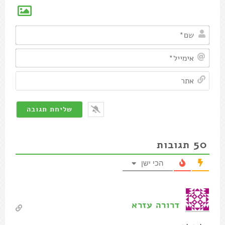
שם*
אימיי
אתר
50
תגובות
הכי ישן
דרורה עזרא