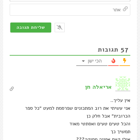
אתר
57
תגובות
הכי ישן
אריאלה חן
אין עליך..
אני עשיתי את רוב המתכונים שפרסמת למעט ״כל ספר
הכרובית״ אבל חלק כן
והכל טעים טעים ואסתטי מאוד
תמשיך כך
אולי קצת אפייה מתוקה???