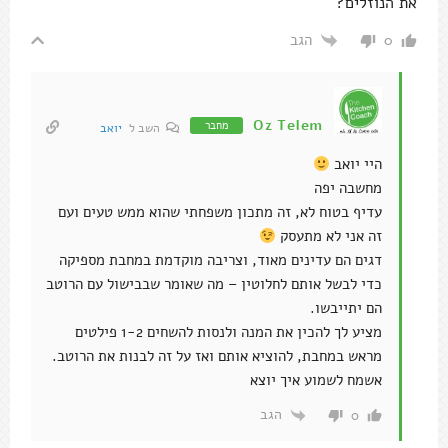
את הנוזלים?
הגב
0
Oz Telem
מחבר
השב ל
יואב
היי יואב
מחשבה יפה
עדיף בטוח לא, זה מתכון משפחתי שהוא ממש טעים ועם
זה אני לא מתעסק
דגים הם עדינים מאוד, וצריבה מוקדמת במחבת מספיקה
כדי לבשל אותם לחלוטין – מה שאומר שבבישול עם הרוטב
הם יתייבשו.
מציע לך להכין את המנה ולנסות להשחים 1-2 פילטים
מראש במחבת, להוציא אותם ואז על זה לבנות את הרוטב.
אשמח לשמוע איך יוצא
הגב
0