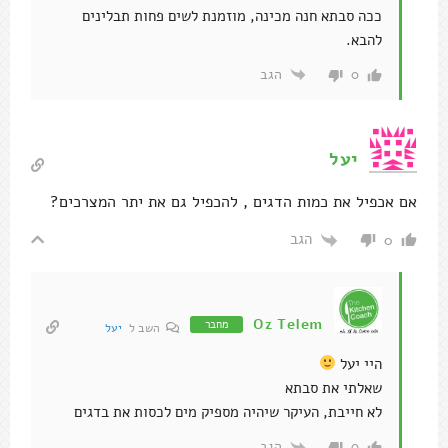
ככה סבתא חנה מכינה, מוזמנת לשים פחות תבלינים
להבא.
הגב
0
יעל
אם אכפיל את כמות הדגים , להכפיל גם את יתר המצרכים?
הגב
0
Oz Telem
מחבר
השב ל
יעל
היי יעל
שאלתי את סבתא
לא חייבת, העיקר שיהיה מספיק מים לכסות את בדגים
הגב
0