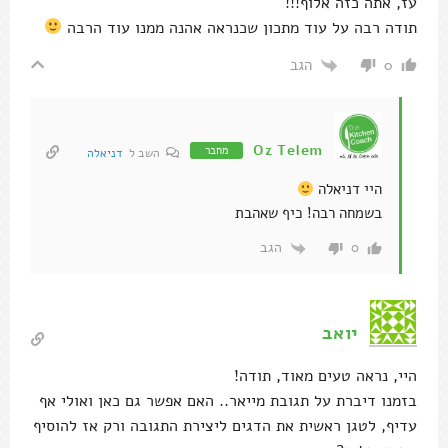
עז, אתה כזה אלוף!!!
תודה רבה על עוד מתכון שכנראה אהנה ממנו עוד הרבה
הגב
0
Oz Telem
מחבר
השב ל
דניאלה
היי דניאלה
בשמחה רבה! כיף שאהבת
הגב
0
יואב
היי, נראה טעים מאוד, תודה!
בזמנו דיברת על תגובת מייאר.. האם אפשר גם כאן ואולי אף
עדיף, לטגן ראשית את הדגים ליצירת התגובה ורק אז להוסיף