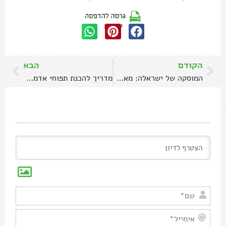
שתפו:
הקודם
הבא
המוסקה של ישראלה: מאפה חצילים וגבינות
מדריך להכנת תפוחי אדמה בתנור פריכים וזהובים
שם*
אימיי