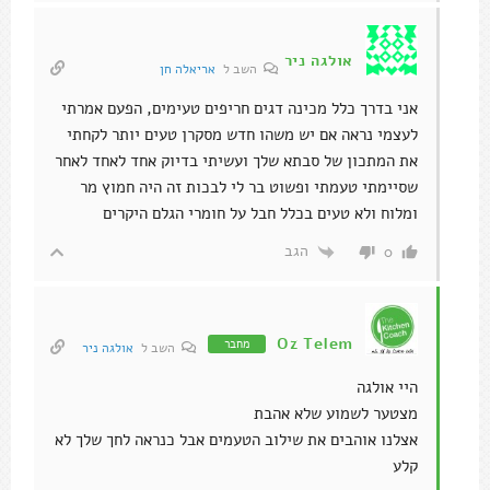
אולגה ניר
השב ל
אריאלה חן
אני בדרך כלל מכינה דגים חריפים טעימים, הפעם אמרתי
לעצמי נראה אם יש משהו חדש מסקרן טעים יותר לקחתי
את המתכון של סבתא שלך ועשיתי בדיוק אחד לאחד לאחר
שסיימתי טעמתי ופשוט בר לי לבכות זה היה חמוץ מר
ומלוח ולא טעים בכלל חבל על חומרי הגלם היקרים
הגב
0
Oz Telem
מחבר
השב ל
אולגה ניר
היי אולגה
מצטער לשמוע שלא אהבת
אצלנו אוהבים את שילוב הטעמים אבל כנראה לחך שלך לא
קלע