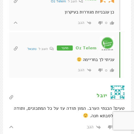
השב ל
Oz Telem
כן עגבניות מגוררות בעיקרון
הגב
0
Oz Telem
מחבר
השב ל
נתנאל
עניתי לך בחריימה
הגב
0
יובל
טעים! הכנתי הערב. המון תודה עז על כל המתכונים, ותודה
בשמי לסבתא חנה.
הגב
0