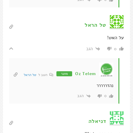
טל הראל
על האש!
הגב
0
Oz Telem
מחבר
השב ל
טל הראל
נהדררררר
הגב
0
דניאלה