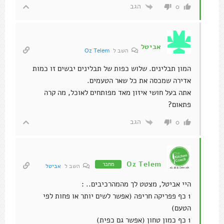
הגב
0
אביטל
השב ל
Oz Telem
המון תבלינים. שלוש כפות של תבלינים יבשים זו כמות
אדירה שמכסה את כל שאר הטעמים.
אתה בעל חושי איזון מאד מפותחים לאוכל, מה קרה
פתאום?
הגב
0
Oz Telem
מחבר
השב ל
אביטל
היי אביטל, מצטט לך מהמהרכיבים.. :
1 כף פפריקה חריפה (אפשר לשים יותר או פחות לפי
הטעם)
1 כף כמון טחון (אפשר גם כפית)