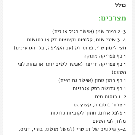
כולל
מצרכים:
2-3 כפות שמן (אפשר רגיל או זית)
3-4 שיני שום, קלופות וקצוצות דק או כתושות
חצי לימון טרי, פרוס דק (עם הקליפה, בלי הגרעינים)
1 כף פפריקה מתוקה
1 כף פפריקה חריפה (אפשר לשים יותר או פחות לפי
הטעם)
1 כף כמון טחון (אפשר גם כפית)
1 כף גדושה רסק עגבניות
1-2 כוסות מים
1 צרור כוסברה, קצוץ גס
1 פלפל אדום, חתוך לקוביות גדולות
מלח, לפי הטעם
3-4 פילטים של דג טרי (למשל מושט, בורי, דניס,