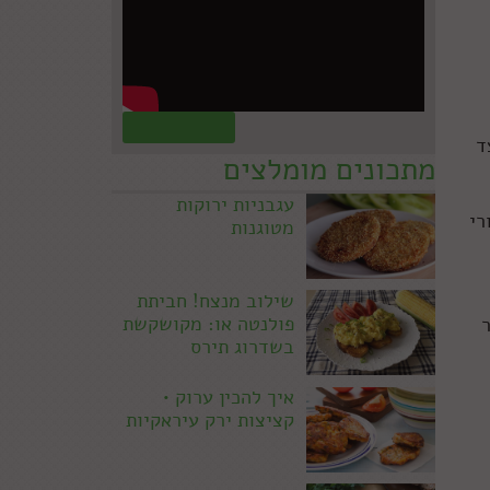
קראו עוד »
ד
מתכונים מומלצים
עגבניות ירוקות
רי
מטוגנות
שילוב מנצח! חביתת
פולנטה או: מקושקשת
בשדרוג תירס
איך להכין ערוק •
קציצות ירק עיראקיות