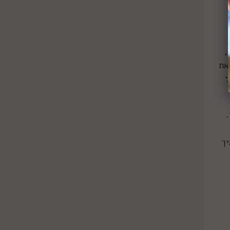
,
את
ל
.
יך