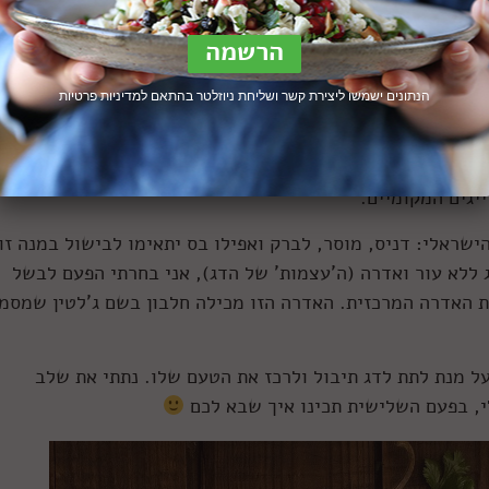
 פרוסות מדג מושט. צילום: נמרוד סונדרס
הנתונים ישמשו ליצירת קשר ושליחת ניוזלטר בהתאם ל
מדיניות פרטיות
: מצד אחד, יש לנו את המושט (או אמנון, תלוי את מי שואלים)
לי חוות) בכל חנות דגים וגם ברשתות השיווק. מצד שני, יש לנו 
גי הלוקוס בארץ נידוגים יתר על המידה, ואלו שמיובאים, למש
יגים המקומיים.
ישראלי: דניס, מוסר, לברק ואפילו בס יתאימו לבישול במנה זו
 ללא עור ואדרה (ה'עצמות' של הדג), אני בחרתי הפעם לבשל
ת האדרה המרכזית. האדרה הזו מכילה חלבון בשם ג'לטין שמסמ
ל מנת לתת לדג תיבול ולרכז את הטעם שלו. נתתי את שלב
י, בפעם השלישית תכינו איך שבא לכם