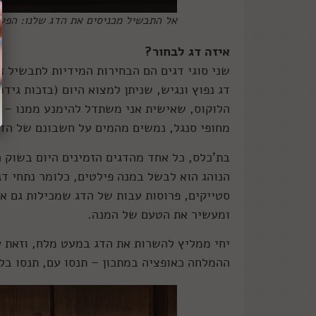
אל התבשיל מכניסים את הדג שלנו: הפעם
איזה דג לבחור?
שני סוגי דגים הם הבחירות המידיות לתבשיל זה
דג נפוץ ונגיש, שניתן למצוא היום (בזכות גידו
הלוקוס, שאישית אני משתדל להימנע ממנו – ד
מחופי סנגל, נמשים מהמים על חשבונם של הדי
בת'כלס, כל אחד מהדגים הזמינים היום בשוק ה
הנוהג הוא לבשל במנה פילטים, כלומר נתחי דג
סטייקים, פרוסות עבות של הדג שמכילות גם א
ומעשיר את הטעם של המנה.
יחי ממליץ להשרות את הדג במעט מלח, וזאת ע
ההמלחה כאופציה במתכון – תנסו עם, תנסו בל