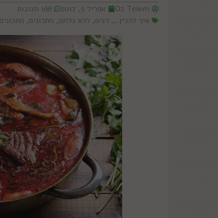
Oz Telem
אפריל 5, 2017
168 תגובות
איך להכין..
,
דגים
,
ללא גלוטן
,
מתכונים
,
מתכונים