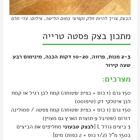
הבצק צריך להיות חלק וקפיצי בתום הלישה. צילום: עדי תלם
מתכון בצק פסטה טרייה
2-3 מנות, פרווה, 10-20 דקות הכנה, מינימום רבע
שעה קירור
מצרכים:
150 גרם (1 כוס + כפית שטוחה) קמח לבן רגיל או קמח
לבן איטלקי דק (טיפו00)
150 גרם (1 כוס + כפית שטוחה) קמח פסטה / סמולינה
דורום (שטיבל 9 תוצרת הארץ גם מצוין)
3 ביצים גודל L [
לבצק טבעוני
מחליפים את הביצים
ב150 מ"ל (1/2 כוס + 2 כפות) מים]