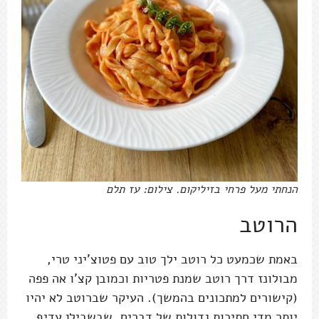
הנחתי מעל פרחי בזיליקום. צילום: עז תלם
הרוטב
באמת שכמעט כל רוטב ילך טוב עם פטוצ'יני טרי,
מבולונז דרך רוטב שמנת פטריות וכמובן קצ'ו אה פפה
(קישורים למתכונים בהמשך). העיקר שברוטב לא יהיו
יותר מדי חתיכות גדולות של דברים, שבשבילן עדיף