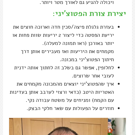
ויכולה להגיע גם לאורך מטר ויותר.
יצירת צורת הפטוצ'יני:
בעזרת גלגלת פיצה/סכין חדה וארוכה חוצים את
יריעת הפסטה כדי ליצור 2 יריעות שוות פחות או
יותר באורכן (ראו תמונה למעלה).
מקמחים את היריעות ואז מעבירים אותן דרך
חיתוך הפטוצ'יני במכונה.
לחלופין, אפשר גם בשלב זה לחתוך אותה ידנית
לעובי אחר שרוצים.
איך שהפטוצ'יני יוצאים מהמכונה מקמחים את
האטריות היטב (כדאי ורצוי לערבב אותן בעדינות
עם הקמח) ומניחים על משטח עבודה נקי.
חוזרים על הפעולות עם שאר חלקי הבצק.