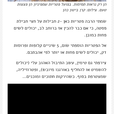
הן רק נראות תמימות. בפועל פטריות שמפיניון הן פצצות
טעם. צילום: קרן ביטון כהן
שמתי הרבה פטריות כאן -2 חבילות על חצי חבילת
פסטה, כי אם כבר להכין אז ברוחב לב, יכולים לשים
פחות כמובן.
אל הפטריות הוספתי שום, 5 שיניים קלופות ופרוסות
דק, יכולים לשים פחות או יותר לפי אהבתכם.
צירפתי גם טימין, עשב התיבול האהוב עלי (יכולים
להשמיט או להחליף באורגנו מיובש), ופטרוזיליה,
שמצטרפת בסוף. כשהירקות חתוכים ומוכנים…