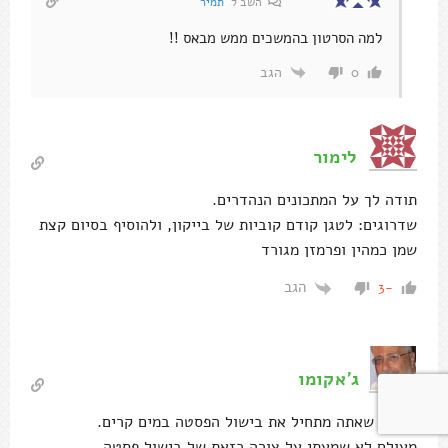
השב ל
תמיר
למה הסרטון בהמשכים ממש מבאס !!
הגב
0
לימור
תודה לך על המתכונים הנהדרים.
שדרוגים: לטגן קודם קוביות של בייקון, ולהוסיף בסיום קצת
שמן כמהין ופרמזן מגורד
הגב
-3
ג'אקומו
הבנתי שאתה מתחיל את בישול הפסטה במים קרים.
מעולם לא שמעתי על צורה כזאת של בישול פסטה.