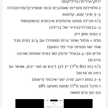
ירוק/עירית/בזיליקום)
2 סלסילות פטריות שאוהבים (כמו שמפיניון/פורטובלו)
3-5 שיני שום, קלופות
1/2 חבילה פסטה איטלקית איכותית (השתמשתי
ב-בבטה/לינגוויני של ברילה)
2 כפות שמן זית
מלח + פלפל שחור גרוס (תתחילו עם 3/4 כפית מכל
אחד ואז תוסיפו עוד לפי הטעם)
עלים מ4-5 גבעולי טימין (או כפית שטוחה אורגנו
מיובש)
1/3 כוס (80 מ"ל) יין לבן (יבש או חצי יבש, אפשר גם
רוזה או אדום)
2-3 כפות רוטב סויה יפני איכותי (רשות)
1 מיכל (250 מ"ל) שמנת מתוקה 38%
30-50 גרם חמאה