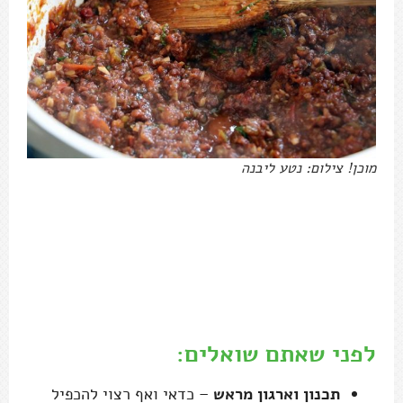
מוכן! צילום: נטע ליבנה
לפני שאתם שואלים:
תכנון וארגון מראש
– כדאי ואף רצוי להכפיל
כמויות – רוטב הבולונז נשמר מצוין במקפיא עד
חצי שנה. אם מכינים כמות כפולה, תשחימו את
הבשר ב-2-3 נגלות, כלומר בכל פעם תשחימו
נגלה אחת, תוציאו ואז תשחימו את השנייה.
טבעוני
– כאן תמצכאו מתכון מסודר:
בולונז
טבעוני
.