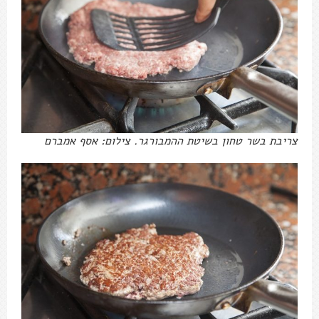
צריבת בשר טחון בשיטת ההמבורגר. צילום: אסף אמברם