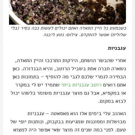
כשכמעט כל היין התאדה ואתם יכולים לעשות ככה בסיר (בלי
שלולית) אפשר להתקדם. צילום: נטע ליבנה
עגבניות
אחרי שהבשר הושחם, הירקות התרככו והיין התאדה,
נשארה חברה אחת בשביל הרוטב, והיא הבנדורה. כאן
הבחירה לגמרי שלכם לגבי מה להוסיף – בתמונות כאן
אתם רואים
רוטב עגבניות ביתי
שתמיד יש לי במקרר
או במקפיא, אבל גם מוצר עגבניות משומר כלשהו יכול
לבוא במקום.
האהוב עלי בימים אלו הוא פאסאטה – עגבניות
מבושלות ומסוננות שמגיעות בבקבוק, ונותנות יופי של
טעם. לפני כמה שנים זה מוצר שאי אפשר היה למצוא