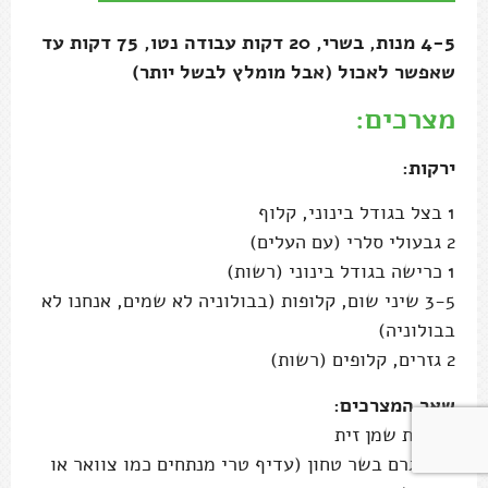
2 גזרים, קלופים (רשות)
שאר המצרכים:
4 כפות שמן זית
500 גרם בשר טחון (עדיף טרי מנתחים כמו צוואר או
צלעות)
עלים מ4-5 גבעולי טימין
2 כוסות יין אדום או לבן (אפשר פחות – ראו הערה
למעלה)
2 כפות רוטב סויה איכותי (כן!!)
3 כוסות רוטב עגבניות ביתי או 1 בקבוק פאסאטה
(עגבניות מבושלות מסוננות) או 800 גרם עגבניות
משומרות
1 עגבנייה בשלה טרייה, חתוכה לקוביות (רשות)
חופן עלי בזיליקום (מ-3-5 גבעולים)
מלח ופלפל שחור
1 חבילה (500 גרם) פסטה מסוג פטוצ'יני, פפרדלה או