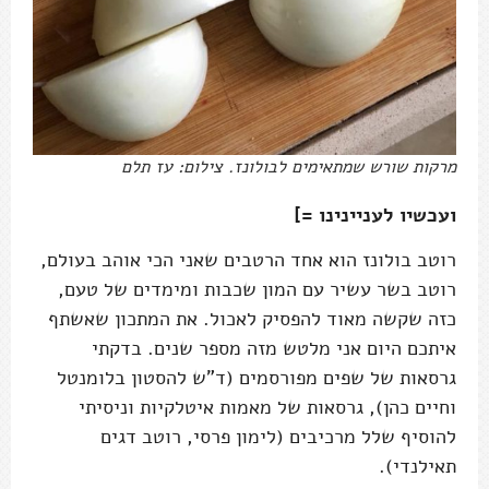
מרקות שורש שמתאימים לבולונז. צילום: עז תלם
ועכשיו לעניינינו =]
רוטב בולונז הוא אחד הרטבים שאני הכי אוהב בעולם,
רוטב בשר עשיר עם המון שכבות ומימדים של טעם,
כזה שקשה מאוד להפסיק לאכול. את המתכון שאשתף
איתכם היום אני מלטש מזה מספר שנים. בדקתי
גרסאות של שפים מפורסמים (ד"ש להסטון בלומנטל
וחיים כהן), גרסאות של מאמות איטלקיות וניסיתי
להוסיף שלל מרכיבים (לימון פרסי, רוטב דגים
תאילנדי).