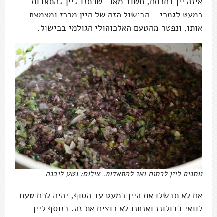
איזה יין בחרתם, חשוב מאוד שתתנו ליין להתאדות
כמעט לגמרי – הבישול הזה של היין מרכז ומצמצם
אותו, ונפטר מהטעם האלכוהולי הגולמי בבישול.
נותנים ליין לרתוח ואז להתאדות. צילום: נטע ליבנה
אם לא תבשלו את היין כמעט עד הסוף, יהיה לכם טעם
לוואי בבולונז ואנחנו לא רוצים את זה. בנוסף ליין