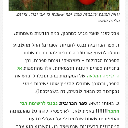
וזאת תמונת עגבניות ממש יפה ששמתי כי אני יכול. צילום:
מלינה סואט
אבל לפני שאני מגיע למתכון, כמה הודעות משמחות:
1.
ספר הכרובית נכנס לחנויות הספרים!
החל מהשבוע
תוכלו למצוא את ספר הכרובית למכירה ברשתות
הספרים הגדולות – סטימצקי וצומת ספרים, וכן
בחנויות ספרים קטנות ועצמאיות. אלו מתווספות
אל
הרשימה המלאה
של המקומות בהם תוכלו לרכוש את
הספר, וכמובן שתוכלו להזמין אותו ישירות ממני
(בקיצור כל הבאר שבעים, זה בשבילכם!).
2. באותו נושא:
ספר הכרובית
נכנס לרשימת רבי
המכר
!!!!!!!
באמת שאני לא מפסיק להתרגש מהתמונות
והסיפורים שאתם שולחים לי על מעלליכם עם
המתכונים הרעיונות שנמצאים בו, והשבוע הוא עבר