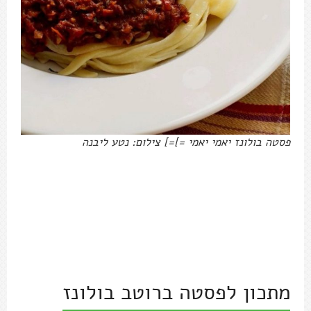
פסטה בולונז יאמי יאמי =]=] צילום: נטע ליבנה
מתכון לפסטה ברוטב בולונז
4-5 מנות, בשרי, 20 דקות עבודה נטו, 75 דקות עד
שאפשר לאכול (אבל מומלץ לבשל יותר)
מצרכים:
ירקות:
1 בצל בגודל בינוני, קלוף
2 גבעולי סלרי (עם העלים)
1 כרישה בגודל בינוני (רשות)
3-5 שיני שום, קלופות (בבולוניה לא שמים, אנחנו לא
בבולוניה)