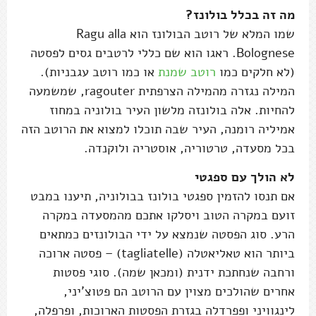
מה זה בכלל בולונז?
שמו המלא של רוטב הבולונז הוא Ragu alla
Bolognese. ראגו הוא שם כללי לרטבים גסים לפסטה
(לא חלקים כמו
רוטב שמנת
או כמו רוטב עגבניות).
המילה נגזרה מהמילה הצרפתית ragouter, שמשמעה
להחיות. אלה בולונזה מלשון העיר בולוניה במחוז
אמיליה רומנה, העיר שבה תוכלו למצוא את הרוטב הזה
בכל מסעדה, טרטוריה, אוסטריה ולוקנדה.
לא הולך עם ספגטי
אם תנסו להזמין ספגטי בולונז בבולוניה, תיענו במבט
זועם במקרה הטוב ויסלקו אתכם מהמסעדה במקרה
הרע. סוג הפסטה שנמצא על ידי הבולונזים כמתאים
ביותר הוא טאליאטלה (tagliatelle) – פסטה ארוכה
ורחבה שנחתכת ידנית (ומכאן שמה). סוגי פסטות
אחרים שהולכים מצוין עם הרוטב הם פטוצ'יני,
לינגוויני ופפרדלה בגזרת הפסטות הארוכות, ופרפלה,