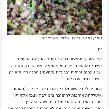
וגם קורט עלי טימין. צילום: נטע ליבנה
יין
היין מוסיף חמיצות לרוטב ועוזר לאזן את הטעמים
השונים שהוא מכיל. הוא מוסיף לרוטב שכבה חשובה
של טעמים וריחות ובלעדיו (לטעמי) המנה הזו היא רק
בשר ברוטב עגבניות.
אתם יכולים להשתמש ביין אדום או ביין לבן (מאמות
איטלקיות אוהבות להתווכח בינן לבין עצמן איזה יין
יותר כדאי), מה שהכי חשוב זה שזה יהיה יין
טוב. כשאני אומר טוב, אני לא מתכוון בהכרח לכזה עם