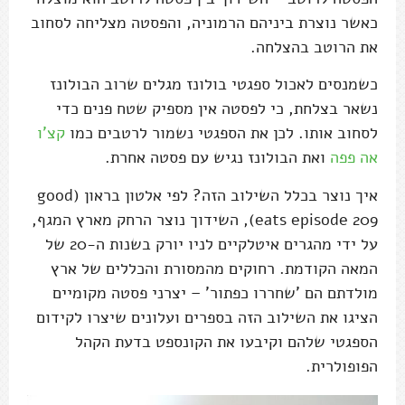
כאשר נוצרת ביניהם הרמוניה, והפסטה מצליחה לסחוב
את הרוטב בהצלחה.
כשמנסים לאכול ספגטי בולונז מגלים שרוב הבולונז
נשאר בצלחת, כי לפסטה אין מספיק שטח פנים כדי
לסחוב אותו. לכן את הספגטי נשמור לרטבים כמו
קצ'ו
אה פפה
ואת הבולונז נגיש עם פסטה אחרת.
איך נוצר בכלל השילוב הזה? לפי אלטון בראון (good
eats episode 209), השידוך נוצר הרחק מארץ המגף,
על ידי מהגרים איטלקיים לניו יורק בשנות ה-20 של
המאה הקודמת. רחוקים מהמסורת והכללים של ארץ
מולדתם הם 'שחררו כפתור' – יצרני פסטה מקומיים
הציגו את השילוב הזה בספרים ועלונים שיצרו לקידום
הספגטי שלהם וקיבעו את הקונספט בדעת הקהל
הפופולרית.