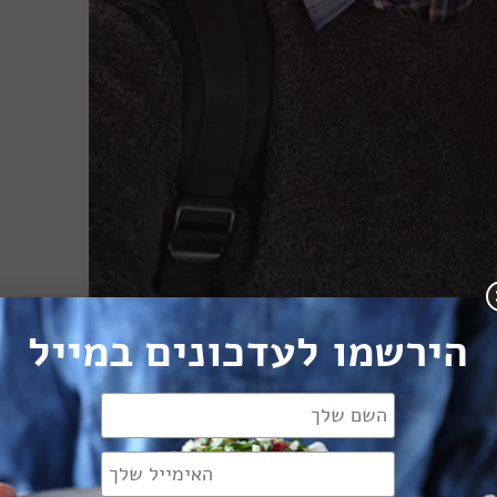
הירשמו לעדכונים במייל
 מושג ביין. באמת כלום. ידעתי שבקידוש שותים יין מתוק (ועד