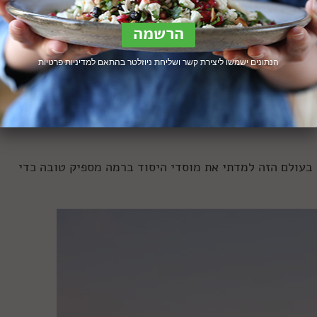
 לא הבנתי על מה הם מדברים ומה הם רוצים, וכשאכלתי במסעדו
יקר שממש לא תכננתי להוציא עליו כסף.
לקראת סוף 2011 התחלתי לערוך את מדור היין באתר נענע10. המנהלת תוכן שאלה אותי: אתה יודע לכתוב על
הנתונים ישמשו ליצירת קשר ושליחת ניוזלטר בהתאם ל
מדיניות פרטיות
פטריות עם יין
. אבל אני אשמח ללמוד!
עי יין, לפגוש את האנשים שמייצרים ומשווקים את המשקה העתי
חביב, ועזר לי מאוד להרחיב את אופקיי הקולינריים (ולהכיר ה
 בעולם הזה למדתי את מוסדי היסוד ברמה מספיק טובה כדי