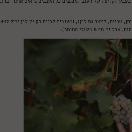
 בצבע הקליפה של הענב (מבפנים כל הענבים נראים אותו דבר),
יתן, טכנית, לייצר גם לבן), ומענבים לבנים רק יין לבן יכול לצא
תום, אבל זה ממש בשולי החומר).