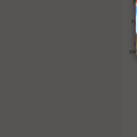
ת
 יין?
ק
מון