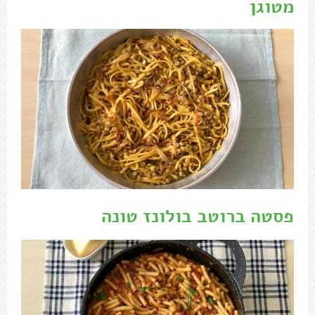
מטוגן
פסטה ברוטב בולונז טונה