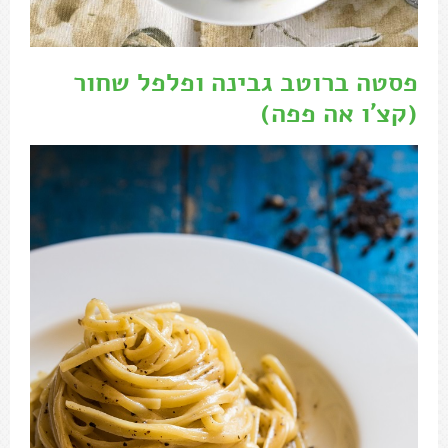
פסטה ברוטב גבינה ופלפל שחור
(קצ'ו אה פפה)