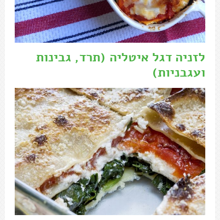
לזניה דגל איטליה
(תרד, גבינות
ועגבניות)