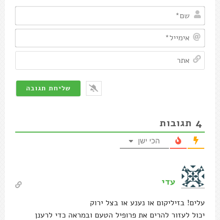
שם*
אימיי
אתר
4
תגובות
הכי ישן
עדי
עלים! בזיליקום או נענע או בצל ירוק
יכול לעזור להרים את פרופיל הטעם ובמראה כדי לרענן