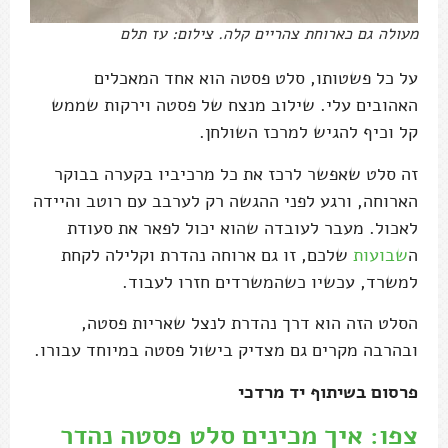
מעולה גם כארוחת צהריים קלה. צילום: עז תלם
על כל פשטותו, סלט פסטה הוא אחד המאכלים
האהובים עלי. שילוב מנצח של פסטה וירקות שממש
קל וכיף להגיש למרכז השולחן.
זה סלט שאפשר לרכז את כל מרכיביו בקערה בבוקר
הארוחה, ורגע לפני ההגשה רק לערבב עם רוטב והיידה
לאכול. מעבר לעובדה שהוא יכול לפאר את סעודת
ה
שבועות
שלכם, זו גם ארוחה נהדרת וקלילה לקחת
למשרד, עכשיו כשהמשרדים חזרו לעבוד.
הסלט הזה הוא דרך נהדרת לנצל שאריות פסטה,
ובהרבה מקרים גם מצדיק בישול פסטה במיוחד עבורו.
פרסום בשיתוף יד מרדכי
צפו: איך מכינים סלט פסטה נהדר