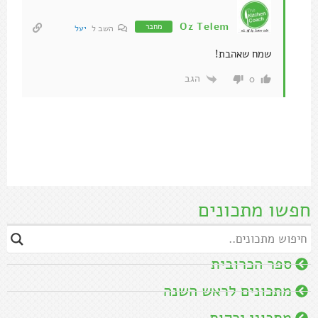
Oz Telem
מחבר
השב ל
יעל
שמח שאהבת!
הגב
0
חפשו מתכונים
ספר הכרובית
מתכונים לראש השנה
מתכוני ירקות