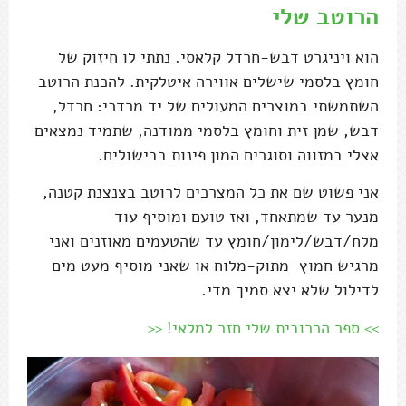
הרוטב שלי
הוא ויניגרט דבש-חרדל קלאסי. נתתי לו חיזוק של
חומץ בלסמי שישלים אווירה איטלקית. להכנת הרוטב
השתמשתי במוצרים המעולים של יד מרדכי: חרדל,
דבש, שמן זית וחומץ בלסמי ממודנה, שתמיד נמצאים
אצלי במזווה וסוגרים המון פינות בבישולים.
אני פשוט שם את כל המצרכים לרוטב בצנצנת קטנה,
מנער עד שמתאחד, ואז טועם ומוסיף עוד
מלח/דבש/לימון/חומץ עד שהטעמים מאוזנים ואני
מרגיש חמוץ–מתוק-מלוח או שאני מוסיף מעט מים
לדילול שלא יצא סמיך מדי.
>> ספר הכרובית שלי חזר למלאי! <<