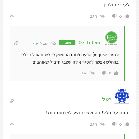
לעיניים ולחיך
הגב
0
Oz Telem
מחבר
השב ל
עדי
לגמרי איתך =] הפעם פחות התחשק לי לשים אבל בכללי
בהחלט אפשר להסיף איזה עשבי תיבול שאוהבים
הגב
0
יעל
תותח על חלל! בהחלט יבוצע לארוחת החג!
הגב
0