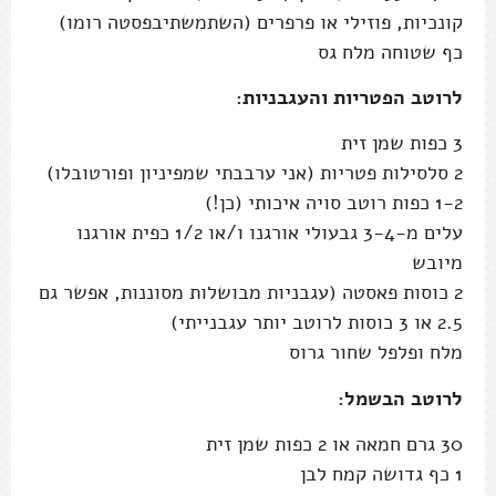
1-2 כפות רוטב סויה איכותי (כן!)
עלים מ-3-4 גבעולי אורגנו ו/או 1/2 כפית אורגנו
מיובש
2 כוסות פאסטה (עגבניות מבושלות מסוננות, אפשר גם
2.5 או 3 כוסות לרוטב יותר עגבנייתי)
מלח ופלפל שחור גרוס
לרוטב הבשמל:
30 גרם חמאה או 2 כפות שמן זית
1 כף גדושה קמח לבן
2 כוסות (480 מ"ל, ואם יש לכם קרטון של חצי ליטר
אפשר להשתמש בכולו) חלב 3%
קורט אגוז מוסקט מגורר (לא חובה)
40-50 גרם גבינת פרמזן מגוררת
1/2 כפית מלח (בערך, הסבר בשלבי ההכנה)