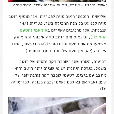
ואחריו אורגנו – מיובש, טרי או שניהם! צילום: אמיר מנחם
שלישית, הוספתי רוטב סויה לפטריות. אני מוסיף רוטב
סויה לכמעט כל מנה המכילה בשר, פטריות ו/או
עגבניות. אלו מרכיבים עשירים ב
אומאמי (הטעם
החמישי)
, וכשמוסיפים רוטב סויה איכותי הוא מחזק
משמעותית את הטעם והנוכחות שלהם. בקיצור, סמכו
עלי פה (לא, אין טעם של סויה במנה הסופית).
רביעית, השתמשתי בשכבה דקה יחסית של רוטב
בשמל. בגרסה היוונית יש פי שניים יותר רוטב והוא
מיוצב עם ביצים, לטעמי שכבה דקה נותנת יופי של
טעם (אבל אם בא לכם לשים שכבה כפולה, לכו על זה
:D).