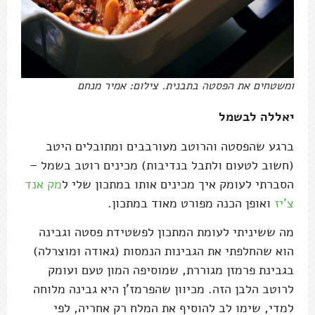
ומשטחים את הפסטה בתבנית. צילום: אמיר מנחם
יאללה לבשמל
ברגע שהפסטה והרוטב מעורבבים ומתובלים היטב
(חשוב לטעום ולתבל בנדיבות) מכינים רוטב בשמל –
הסברתי לעומק איך מכינים אותו במתכון שלי ל
מק אנד
צ'יז
ואופן הכנה מפורט מאוד במתכון.
מה ששיניתי לעומת המתכון לפשטידת פסטה וגבינה
הוא שהחלפתי את הגבינות הנמסות (גאודה ומוצרלה)
בגבינת פרמזן מגוררת, שמוסיפה המון טעם ועומק
לרוטב הלבן הזה. מכיוון שהפרמז'ן היא גבינה מלוחה
למדי, שימו לב להוסיף את המלח רק אחריה, לפי