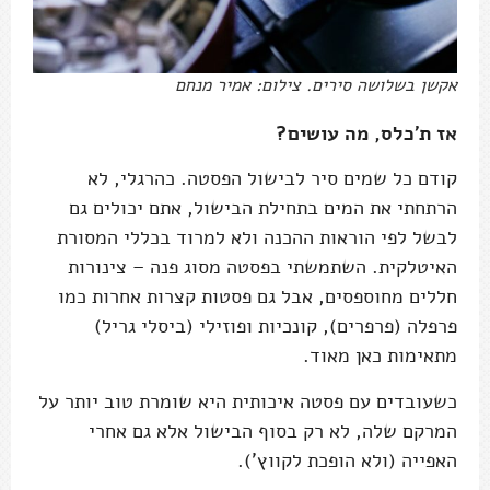
אקשן בשלושה סירים. צילום: אמיר מנחם
אז ת'כלס, מה עושים?
קודם כל שמים סיר לבישול הפסטה. כהרגלי, לא
הרתחתי את המים בתחילת הבישול, אתם יכולים גם
לבשל לפי הוראות ההכנה ולא למרוד בכללי המסורת
האיטלקית. השתמשתי בפסטה מסוג פנה – צינורות
חללים מחוספסים, אבל גם פסטות קצרות אחרות כמו
פרפלה (פרפרים), קונכיות ופוזילי (ביסלי גריל)
מתאימות כאן מאוד.
כשעובדים עם פסטה איכותית היא שומרת טוב יותר על
המרקם שלה, לא רק בסוף הבישול אלא גם אחרי
האפייה (ולא הופכת לקווץ').