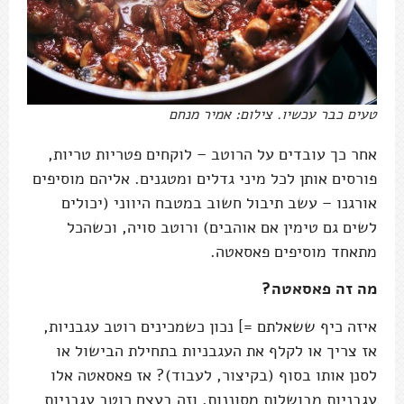
טעים כבר עכשיו. צילום: אמיר מנחם
אחר כך עובדים על הרוטב – לוקחים פטריות טריות,
פורסים אותן לכל מיני גדלים ומטגנים. אליהם מוסיפים
אורגנו – עשב תיבול חשוב במטבח היווני (יכולים
לשים גם טימין אם אוהבים) ורוטב סויה, וכשהכל
מתאחד מוסיפים פאסאטה.
מה זה פאסאטה?
איזה כיף ששאלתם =] נכון כשמכינים רוטב עגבניות,
אז צריך או לקלף את העגבניות בתחילת הבישול או
לסנן אותו בסוף (בקיצור, לעבוד)? אז פאסאטה אלו
עגבניות מבושלות מסוננות, וזה בעצם רוטב עגבניות