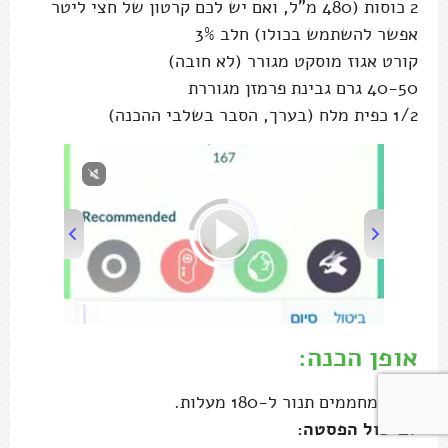
00:00
/
00:45
אופן הכנה:
מחממים תנור ל-180 מעלות.
לבישול הפסטה:
שמים את הפסטה בסיר. מכסים במים קרים (8
ס"מ מעל גובה הפסטה), מוסיפים מלח ומביאים
לרתיחה מעל להבה גבוהה.
מדי דקה בוחשים כדי שהכל יתערבב.
לאחר הרתיחה מבשלים 2 דקות פחות מהזמן
המומלץ על האריזה וטועמים – הפסטה צריכה