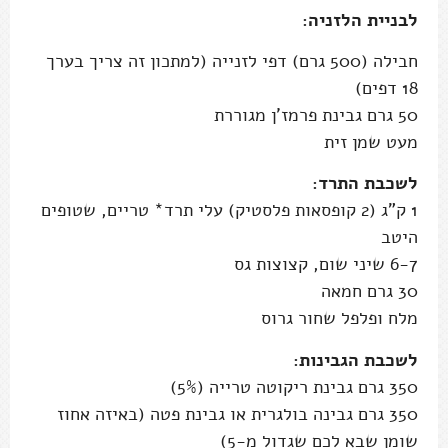
לבניית הלזניה:
חבילה (500 גרם) דפי לזנייה (למתכון זה צריך בערך
18 דפים)
50 גרם גבינת פרמז'ן מגוררת
מעט שמן זית
לשכבת התרד:
1 ק"ג (2 קופסאות פלסטיק) עלי תרד* טריים, שטופים
היטב
6-7 שיני שום, קצוצות גס
30 גרם חמאה
מלח ופלפל שחור גרוס
לשכבת הגבינות:
350 גרם גבינת ריקוטה טרייה (5%)
350 גרם גבינה בולגרית או גבינת פטה (באיזה אחוז
שומן שבא לכם שגדול מ-5)