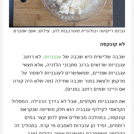
גבינת ריקוטה ובולגרית מעורבבות להן. צילום: אסף אמברם
לא קונקסה
שכבה שלישית היא שכבה של
עגבניות
. לא רוטב
עגבניות שרואים ברוב מתכוני הלזניה, אלא חצאי
עגבניות אפויים, שמאפשרים לעגבניות לשמור על
מרקמן ולצאת בתור שכבה אחידה (מה שלא היה קורה
אם היינו שמים רוטב בפנים).
את העגבניות מקלפים, אבל לא בדרך הרגילה. המסלול
הקלאסי לקילוף עגבניה הוא חלק משיטה שנקראת
קונקסה, במהלכה מבשלים אותן לזמן קצר במים
רותחים, ומיד הן עוברות לאמבט מי קרח. בתהליך זה
הקליפה משתחררת ומושכים אותה בקלות (אגב,