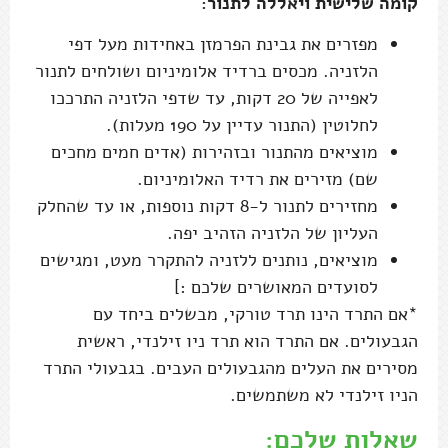
קומה שלישית ויאללה לתנור:
מפזרים את גבינת הפרמזן באחידות מעל דפי
הלזניה. מכסים ברדיד אלומיניום ושולחים לתנור
לאפייה של 20 דקות, עד שדפי הלזניה התרככו
לחלוטין (התנור עדיין על 190 מעלות).
מוציאים מהתנור ובזהירות (אדים חמים מחכים
שם) מזירים את רדיד האלומיניום.
מחזירים לתנור ל-8 דקות נוספות, או עד שהחלק
העליון של הלזניה הזהיב יפה.
מוציאים, נותנים ללזניה להתקרר מעט, ומגישים
לסועדים המאושרים שלכם :]
*אם התרד הינו תרד טורקי, מבשלים ביחד עם
הגבעולים. אם התרד הוא תרד ניו זילנדי, ראשית
מסירים את העלים מהגבעולים העבים. בגבעולי התרד
הניו זילנדי לא משתמשים.
שאלות שלכם: