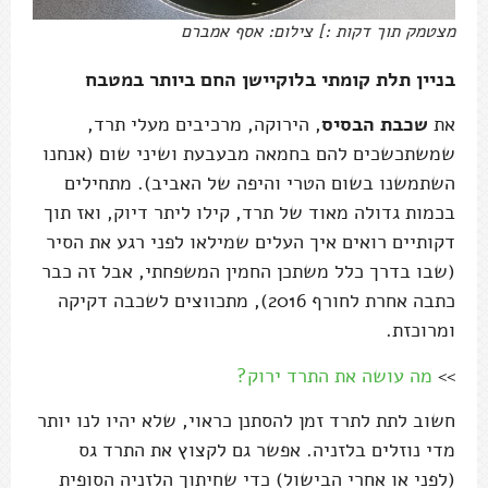
מצטמק תוך דקות :] צילום: אסף אמברם
בניין תלת קומתי בלוקיישן החם ביותר במטבח
את
שכבת הבסיס
, הירוקה, מרכיבים מעלי תרד,
שמשתכשכים להם בחמאה מבעבעת ושיני שום (אנחנו
השתמשנו בשום הטרי והיפה של האביב). מתחילים
בכמות גדולה מאוד של תרד, קילו ליתר דיוק, ואז תוך
דקותיים רואים איך העלים שמילאו לפני רגע את הסיר
(שבו בדרך כלל משתכן החמין המשפחתי, אבל זה כבר
כתבה אחרת לחורף 2016), מתכווצים לשכבה דקיקה
ומרוכזת.
>>
מה עושה את התרד ירוק?
חשוב לתת לתרד זמן להסתנן כראוי, שלא יהיו לנו יותר
מדי נוזלים בלזניה. אפשר גם לקצוץ את התרד גס
(לפני או אחרי הבישול) כדי שחיתוך הלזניה הסופית