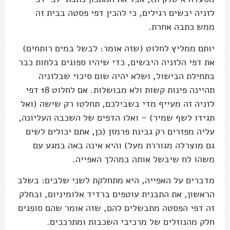
לזניה יבשים רגילים, כי להכין דפי פסטה בבית זה
ממש כתבה אחרת.
יותם ממליץ לחלוט (שזה אומר: לבשל במים רותחים)
את דפי הלזניה היבשים, כדי שיהיו ספוגים בלחות כבר
בתחילת הבישול, ושלא יהיה שום סיכוי שבלזניה
תהיינה פינות קשות ולא מבושלות. אם לחלוט 18 דפי
לזניה זה מעייף מדי בשבילכם, תחלטו רק שישה (ואל
תגידו לשף שמיר) – ואלו הדפים של השכבה העליונה,
עליה מפזרים רק גבינת פרמזן (כן, אתם יכולים לשים
גם מוצרלה מגוררת מעל) והיא אינה באה במגע עם
משהו לח שיבשל אותה במהלך האפייה.
מדברים על האפייה, היא מתחלקת לשני שלבים: בשלב
הראשון, את התבנית עוטפים ברדיד אלומיניום, ובחלק
זה דפי הפסטה מתבשלים להם, שזה אומר שהם סופגים
חלק מהנוזלים של מרכיבי השכבות ומתרככים.