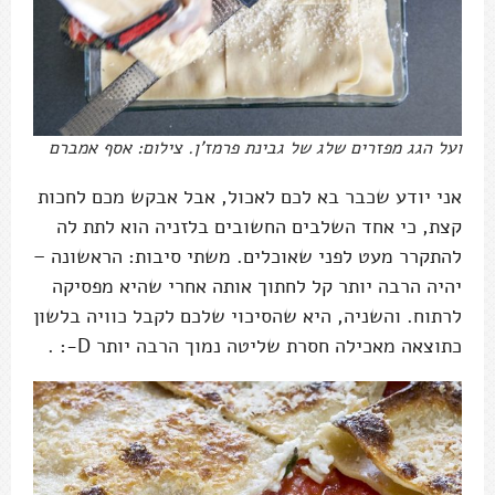
ועל הגג מפזרים שלג של גבינת פרמז'ן. צילום: אסף אמברם
אני יודע שכבר בא לכם לאכול, אבל אבקש מכם לחכות
קצת, כי אחד השלבים החשובים בלזניה הוא לתת לה
להתקרר מעט לפני שאוכלים. משתי סיבות: הראשונה –
יהיה הרבה יותר קל לחתוך אותה אחרי שהיא מפסיקה
לרתוח. והשניה, היא שהסיכוי שלכם לקבל כוויה בלשון
כתוצאה מאכילה חסרת שליטה נמוך הרבה יותר D-: .