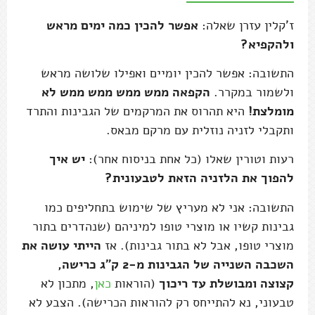
ז'קלין עזרן שאלה:
אפשר להכין כמה ימים מראש
ולהקפיא?
התשובה:
אפשר להכין יומיים ואפילו שלושה מראש
ולשמור במקרר.
הקפאה ממש ממש ממש ממש לא
מומלצת!
היא תהרוס את המרקמים של הגבינות והתרד
ותקבלי לזניה נוזלית עם מרקם מבאס.
רעות וטורין שאלו (כל אחת בניסוח אחר):
יש איך
להפוך את הלזניה הזאת לטבעונית?
התשובה: אני לא מעריץ של שימוש בתחליפים כמו
גבינות קשיו או מוצרי טופו למיניהם (שנהדרים בתור
מוצרי טופו, אבל לא בתור גבינות). אז
הייתי עושה את
השכבה השנייה של הגבינות מ-2 ק"ג כרישה,
קצוצה ומבושלת עד ריכוך
(הוראות
כאן
, מתכון לא
טבעוני, נא להתייחס רק להוראות הכרישה).
הצבע לא