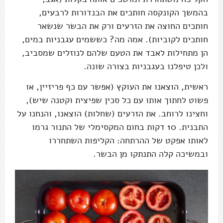
בהמשך הקונקסה חותכים את הבנדורות לרבעים,
חותכים החוצה את הזרעים ורק את הבשר שנשאר
חותכים לקוביות). אמה מה? כששמים עגבניות במים,
הן מתחילות לאבד את הטעם שלהם לנוזלים שמסביב,
ולכן טיפלנו בעגבניות בצורה שונה.
ראשית, הוצאנו את העוקץ (אפשר עם כף פריזיין, או
פשוט לחתוך אותו עם כל סכין שפיצית וקטנה שיש),
וחצינו לרוחב. את הזרעים (שחלות) הוצאנו, והנחנו על
התבנית. 10 דקות בחום המקסימלי של התנור גרמו
לאותו אפקט של ההרתחה: הקליפות השתחררו
ובמשיכה קלה התנתקו מן הבשר.