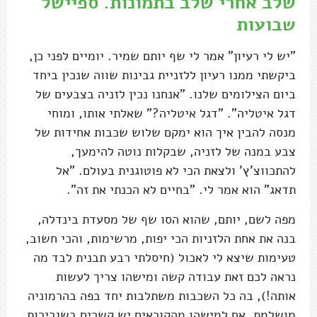
שלב אחרי שלב בתמונות. ספיישל
שבועות
"יש לי רעיון" אמר לי שף יותם שמיר. יומיים לפני כן,
ביקשתי ממנו רעיון ללזניית גבינות שווה שנכין ביחד
ביום הצילומים שלנו. "אנחנו נכין לזניה בצבעים של
דגל איטליה". "דגל איטליה?" שאלתי אותו, ומוחי
מנסה להבין איך הוא ימקם שלוש שכבות אחידות של
צבע במנה של לזניה, שבקלות נוטה להימעך,
להתכווצ'ץ' ולצאת הכי לא פוטוגנית בעולם. "אל
תדאג" הוא אמר לי. "בחיים לא הכנתי את זה".
מפה לשם, יותם, שהוא הסו שף של מסעדת בינדלה,
בנה את אחת הלזניות הכי יפות, מרשימות, והכי חשוב,
טעימות שיצא לי לאכול (חיסלתי רבע תבנית לבד מה
נראה לכם זאת עבודה קשה ומישהו צריך לעשות
אותה!), בה כל השכבות משתלבות יחד בפה בהרמוניה
מושלמת. אם למישהו מהקוראים יש קשרים בשגרירות