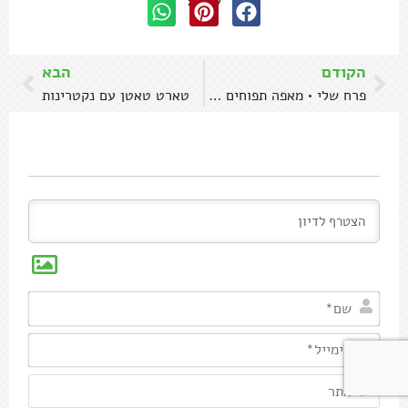
שתפו:
הקודם
הבא
פרח שלי • מאפה תפוחים בבצק עלים
טארט טאטן עם נקטרינות
שם*
אימיי
אתר