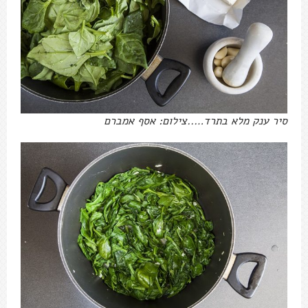
סיר ענק מלא בתרד…..צילום: אסף אמברם