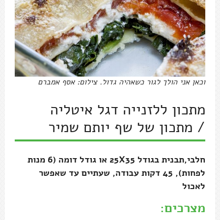
וכאן אני הולך לגור כשאהיה גדול. צילום: אסף אמברם
מתכון ללזנייה דגל איטליה
/ מתכון של שף יותם שמיר
חלבי,תבנית בגודל 25X35 או גודל דומה (6 מנות
לפחות), 45 דקות עבודה, שעתיים עד שאפשר
לאכול
מצרכים: