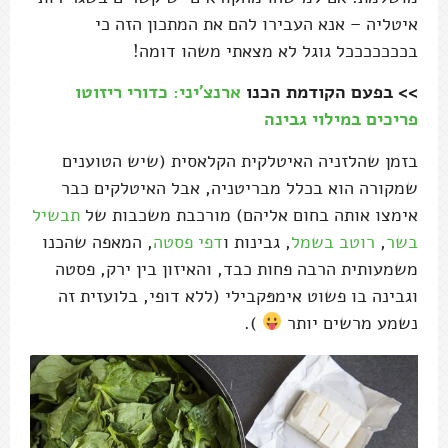
איטליה – אנא העבירו להם את המתכון הזה כי
בכככככככל גוגל לא מצאתי משהו דומה!
>> בפעם הקודמת הכנו
ארנצ'יני: כדורי ריזוטו
פריכים במילוי גבינה
בזמן שהלזניה האיטלקית הקלאסית (שיש הטוענים
שמקורה הוא בכלל מבריטניה, אבל האיטלקים כבר
אימצו אותה בחום אליהם) מורכבת משכבות של
תבשיל
בשר
,
רוטב בשמל
, גבינות ו
דפי פסטה
, המאפה שהכנו
משמעותית הרבה פחות כבד, והאיזון בין ירק, פסטה
וגבינה בו פשוט אימפּקבילי (ללא דופי, בלועזית זה
נשמע מרשים יותר
).