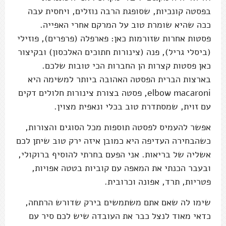
בפסטה קונכיות, שסופגת הרבה נוזלים, ויחסית עבה
ככה שהיא שומרת טוב על המרקם אחרי האפייה.
פסטות אחרות שזורמות כאן: פארפלה (פרפרים), פוזילי
(ביסלי גריל), פנה (צינורות חתוכים האלכסון) ובקיצור
כאן פסטות קצרות הן החברות הכי טובות שלכם.
בארצות הברית הפסטה האהובה ביותר למשימה היא
elbow macaroni, פסטה בצורת צינורות חלולים דקים
עם זוית, שמסתדרת טוב בכלי ונאפית מצוין.
אפשר להעמיס לפסטה תוספות מכל הסוגים והצורות,
כשהבחירה העדיפה היא כמובן איזה ירק טוב שיתן לכם
אשליה של בריאות. אני הפעם בחרתי להוסיף ברוקולי,
ובעבר הכנתי את המאפה עם קוביות בטטה אפויות,
פטריות, תרד, אפונה וכרובית.
שימו לה שאם אתם משתמשים בירק שדורש הרתחה,
כדאי מאוד לנצל כבר את העובדה שיש לכם סיר עם