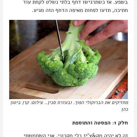
בשפע. אז כשתרגישו דחף בלתי נשלט לקחת עוד
חתיכה, תדעו לפחות מאיפה הדחף הזה מגיע.
מחזיקים את הברוקולי הפוך. ובעזרת סכין.. צילום: קרן ביטון
כהן
חלק 1: הפסטה והתוספת
זה לא יהיה מק&צ'יז בלי מקרוני. אני השתמשתי