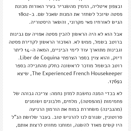
ובצפון איטליה, הזמין מהשגריר בעיר האורות מכונת
פסטה שיוכל לשחזר את המנות שאכל שם. ב-1802
הגיש לאורחיו פאי מקרוני, והשאר היסטוריה.
אבל הוא לא היה הראשון להכין פסטה אפויה עם גבינות
ברוטב בשמל, ממש לא. האזכור הראשון לקדירת פסטה
וגבינות מתוארך עוד לימי הביניים, המאה ה-14 ליתר
דיוק, והוא צוין בספר הצרפתי Liber de Coquina.
רוטב הבשמל מוזכר לראשונה כחלק מהחבילה בספר
The Experienced French Housekeeper, שיצא
ב1769.
לא בכדי המנה נחשבת למזון נחמה: צריכה גבוהה של
פחמימות (מהפסטה), מלחים, חלבונים ושומנים
(מהגבינה) משחררת במוח את הורמון הרגיעה
סרוטונין, שגורם לנו להרגיש טוב. בעבר שלושת הנ"ל
היו קשים מאוד להשגה, ומוחנו מחווט לרצות אותם,