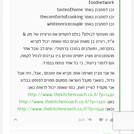
foodnetwork
וכן למתכון באתר tasteofhome
וכן למתכון באתר thecomfortofcooking
וכן למתכון באתר whiteonricecouple
מה משותף לכולם? כולם לוקחים את הרעיון של מק &
צ'יז, רעיון בן מאות שנים כמו שאתה יכול לקרוא
בהקדמה, ומשלבים בתוכו ברוקולי. שים לב שכל אחד
מהמתכונים מציג יחסים שונים בין גבינות לנוזל לקמח,
וגם לזמני בישול, כי כל אחד פותח בנפרד.
אז אני מבין מאיפה אתה מביא את טענתך, אבל, וזה אבל
גדול, כשאני מקבל השראה ממקום מסוים לפוסט בבלוג
אני מקפיד לציין זאת, כמו שאתה יכול לראות כאן:
http://www.thekitchencoach.co.il/?p=1492
כאן:
http://www.thekitchencoach.co.il/?p=1520
וכאן:
http://www.thekitchencoach.co.il/?p=1549
הגב
2