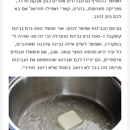
ואפשר להוסיף גם תבלינים אחרים כגון אבקת חרדל,
פפריקה מעושנת, בהרט, קארי ואפילו חוויאג' אם בא
לכם גוון זהוב.
גם עם הגבינות אפשר לגוון: אני שמתי 200 גרם גבינת
קשקבל ו-100 גרם גבינת מוצרלה (כי זה מה שהיה לי
במקרר), ואפשר לשים איזה גבינה צהובה שאוהבים,
כל עוד היא מהסוג החצי קשה. אגב, אם תשאלו טבחים
צרפתיים, הם יגידו לכם שברגע שהוספתם את הגבינות
פנימה זהו כבר לא רוטב בשמל אלא רוטב מורניי.