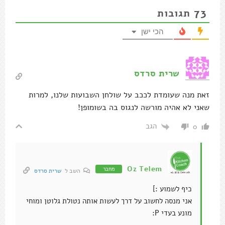
73
תגובות
הכי ישן
שרית סרדס
זאת מנה שעומדת לככב על שולחן השבועות שלנו, למרות
שאני לא אהיה מורשה לנגוס בה בשומופן!
הגב
0
Oz Telem
מחבר
השב ל
שרית סרדס
כיף לשמוע :]
אני מנסה לחשוב על דרך לעשות אותה נטולת גלוטן ומוחי
מונע בעדי P: