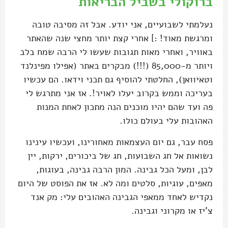
ברוקולי בשביל הבריאות
נעלמתי לשבועיים, אני יודע. אבל זה מסיבה טובה
ומרגשת מאוד! :] אחרי קצת יותר מחצי שנה שהאתר
באוויר, ואחרי מאות תגובות שעשו לי הרבה שמח בלב
ויותר מ-85,000 (!!!) מבקרים באתר (אפילו מפינלנד
וטאיוואן), החלטתי להוסיף גם תכני וידאו. הם עכשיו
בעריכה וממש בקרוב יעלו לאויר!. אז אני מתרגש לי
פה ועד שהם יהיו מוכנים הנה מתכון לאחת המנות
האהובות עלי בעולם כולו.
פסח עבר, גם יום העצמאות מאחורינו, ועכשיו עינינו
נשואות אל חג השבועות, חג של ביכורים, ירקות, יין
לבן, ומעל הכל גבינה. המון הרבה גבינה, בעוגות,
מאפים, עוגיות, סלטים ומה לא. אז את הפוסט של היום
נקדיש לאחד ממאפי הגבינה האהובים עלי: מק אנד
צ'יז או מקרוני וגבינה.