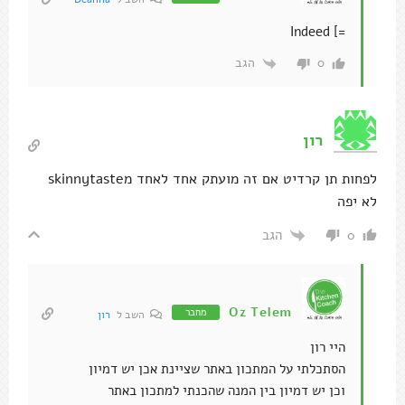
=] Indeed
הגב
0
רון
לפחות תן קרדיט אם זה מועתק אחד לאחד מskinnytaste
לא יפה
הגב
0
Oz Telem
מחבר
השב ל
רון
היי רון
הסתכלתי על המתכון באתר שציינת אכן יש דמיון
וכן יש דמיון בין המנה שהכנתי למתכון באתר