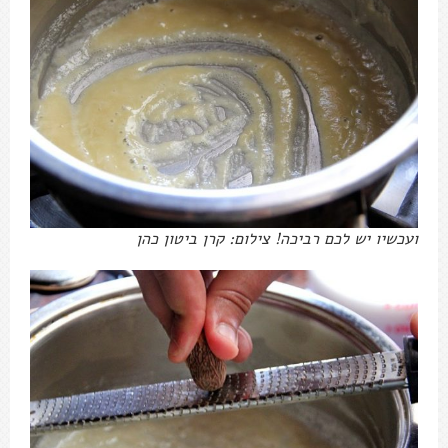
ועכשיו יש לכם רביכה! צילום: קרן ביטון כהן