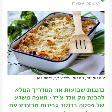
ראשונות
,
שבועות
אום נום נום, נום נום. צילום: קרן ביטון כהן
כוננות שבועות או: המדריך המלא
להכנת מק אנד צ'יז • מאפה משגע
של פסטה ברוטב גבינות מבעבע עם