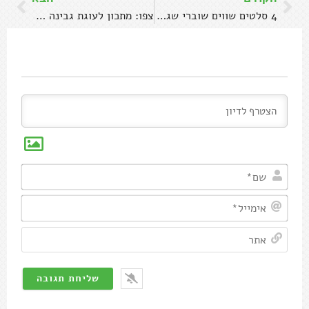
4 סלטים שווים שוברי שגרה
צפו: מתכון לעוגת גבינה פירורים של אמא
שם*
אימיי
אתר