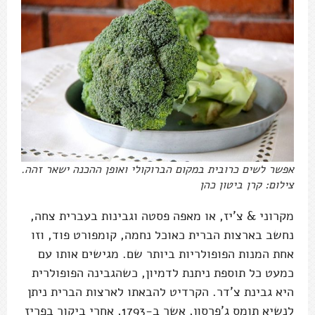
אפשר לשים כרובית במקום הברוקולי ואופן ההכנה ישאר זהה.
צילום: קרן ביטון כהן
מקרוני & צ'יז, או מאפה פסטה וגבינות בעברית צחה,
נחשב בארצות הברית כאוכל נחמה, קומפורט פוד, וזו
אחת המנות הפופולריות ביותר שם. מגישים אותו עם
כמעט כל תוספת ניתנת לדמיון, כשהגבינה הפופולרית
היא גבינת צ'דר. הקרדיט להבאתו לארצות הברית ניתן
לנשיא תומס ג'פרסון, אשר ב-1793, אחרי ביקור בפריז